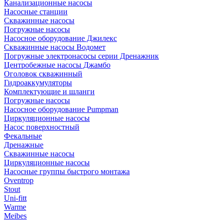
Канализационные насосы
Насосные станции
Скважинные насосы
Погружные насосы
Насосное оборудование Джилекс
Скважинные насосы Водомет
Погружные электронасосы серии Дренажник
Центробежные насосы Джамбо
Оголовок скважинный
Гидроаккумуляторы
Комплектующие и шланги
Погружные насосы
Насосное оборудование Pumpman
Циркуляционные насосы
Насос поверхностный
Фекальные
Дренажные
Скважинные насосы
Циркуляционные насосы
Насосные группы быстрого монтажа
Oventrop
Stout
Uni-fitt
Warme
Meibes