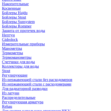
Накопительные
Косвенные
Бойлеры Hajdu
Бойлеры Stout
Бойлеры Sunsystem
Бойлеры Rommer
Защита от протечек воды
Нептун
Gidrolock
Измерительные приборы
Манометры
Термометры
Термоманометры
Счетчики для воды
Коллекторы для воды
Stout
Регулирующие
Из нержавеющей стали без расходомеров
Из нержавеющей стали с расходомерами
Для радиаторной разводки
Из латуни
Распределительные
Регулирующая арматура
Rehau
Для систем напольного отопления HKV