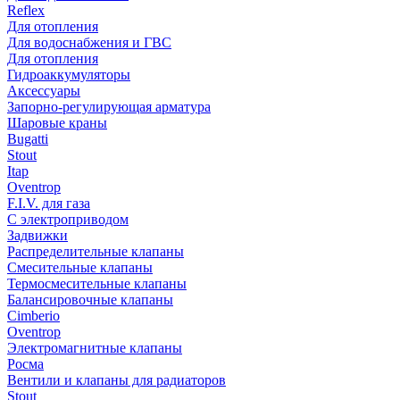
Reflex
Для отопления
Для водоснабжения и ГВС
Для отопления
Гидроаккумуляторы
Аксессуары
Запорно-регулирующая арматура
Шаровые краны
Bugatti
Stout
Itap
Oventrop
F.I.V. для газа
С электроприводом
Задвижки
Распределительные клапаны
Cмесительные клапаны
Термосмесительные клапаны
Балансировочные клапаны
Cimberio
Oventrop
Электромагнитные клапаны
Росма
Вентили и клапаны для радиаторов
Stout