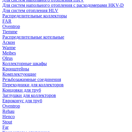
Для систем напольного отопления с расходомерами HKV-D
Для систем отопления HLV
Распределительные коллекторы
FAR
Oventrop
Tiemme
Распределительные котельные
Аскон
Warme
Meibes
Olrus
Коллекторные шкафы
Кронштейны
Комплектующие
Резьбозажимные соединения
Переходники для коллекторов
Концовки для труб
Заглушки для коллекторов
Евроконус для труб
Oventrop
Rehau
Henco
Stout
Far