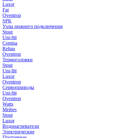
Luxor
Far
Oventrop
SPK
Узлы нижнего подключения
Stout
Uni-fitt
Comisa
Rehau
Oventrop
Термоголовки
Stout
Uni-fitt
Luxor
Oventrop
Сервоприводы
Uni-fitt
Oventrop
Watts
Meibes
Stout
Luxor
Водонагреватели
Электрические
Проточные