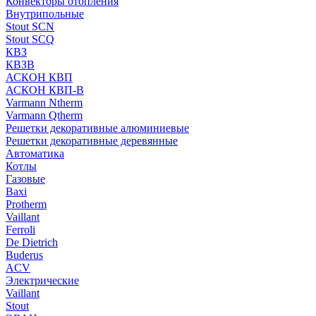
Конвекторы отопления
Внутрипольные
Stout SCN
Stout SCQ
КВЗ
КВЗВ
АСКОН КВП
АСКОН КВП-В
Varmann Ntherm
Varmann Qtherm
Решетки декоративные алюминиевые
Решетки декоративные деревянные
Автоматика
Котлы
Газовые
Baxi
Protherm
Vaillant
Ferroli
De Dietrich
Buderus
ACV
Электрические
Vaillant
Stout