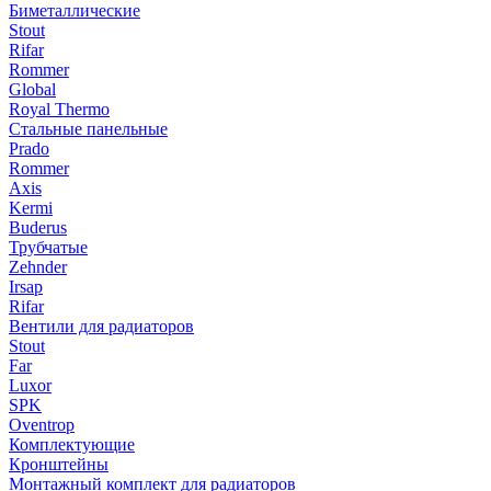
Биметаллические
Stout
Rifar
Rommer
Global
Royal Thermo
Стальные панельные
Prado
Rommer
Axis
Kermi
Buderus
Трубчатые
Zehnder
Irsap
Rifar
Вентили для радиаторов
Stout
Far
Luxor
SPK
Oventrop
Комплектующие
Кронштейны
Монтажный комплект для радиаторов