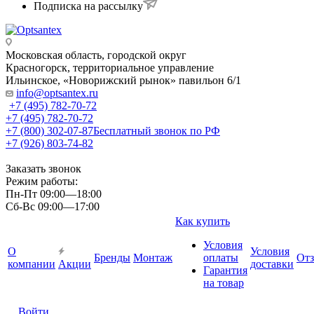
Подписка на рассылку
Московская область, городской округ
Красногорск, территориальное управление
Ильинское, «Новорижский рынок» павильон 6/1
info@optsantex.ru
+7 (495) 782-70-72
+7 (495) 782-70-72
+7 (800) 302-07-87
Бесплатный звонок по РФ
+7 (926) 803-74-82
Заказать звонок
Режим работы:
Пн-Пт 09:00—18:00
Сб-Вс 09:00—17:00
Как купить
Условия
О
Условия
Бренды
Монтаж
оплаты
От
компании
Акции
доставки
Гарантия
на товар
Войти