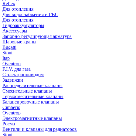
Reflex
Для отопления
Для водоснабжения и ГВС
Для отопления
Гидроаккумуляторы
Аксессуары
Запорно-регулирующая арматура
Шаровые краны
Bugatti
Stout
Itap
Oventrop
F.I.V. для газа
С электроприводом
Задвижки
Распределительные клапаны
Cмесительные клапаны
Термосмесительные клапаны
Балансировочные клапаны
Cimberio
Oventrop
Электромагнитные клапаны
Росма
Вентили и клапаны для радиаторов
Stout