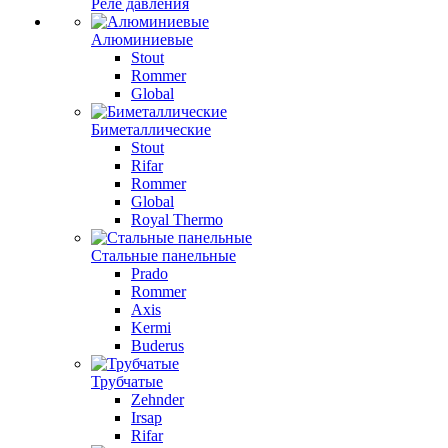
Реле давления
Алюминиевые
Stout
Rommer
Global
Биметаллические
Stout
Rifar
Rommer
Global
Royal Thermo
Стальные панельные
Prado
Rommer
Axis
Kermi
Buderus
Трубчатые
Zehnder
Irsap
Rifar