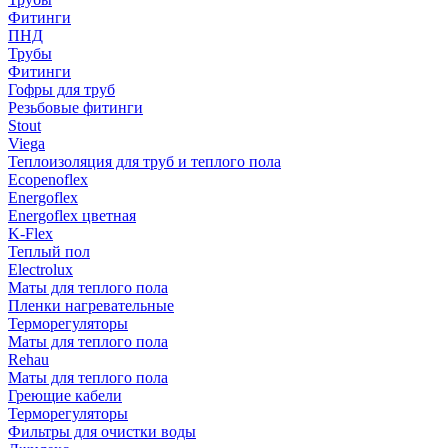
Фитинги
ПНД
Трубы
Фитинги
Гофры для труб
Резьбовые фитинги
Stout
Viega
Теплоизоляция для труб и теплого пола
Ecopenoflex
Energoflex
Energoflex цветная
K-Flex
Теплый пол
Electrolux
Маты для теплого пола
Пленки нагревательные
Терморегуляторы
Маты для теплого пола
Rehau
Маты для теплого пола
Греющие кабели
Терморегуляторы
Фильтры для очистки воды