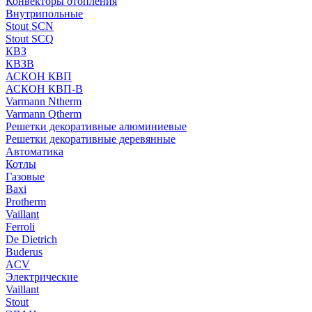
Конвекторы отопления
Внутрипольные
Stout SCN
Stout SCQ
КВЗ
КВЗВ
АСКОН КВП
АСКОН КВП-В
Varmann Ntherm
Varmann Qtherm
Решетки декоративные алюминиевые
Решетки декоративные деревянные
Автоматика
Котлы
Газовые
Baxi
Protherm
Vaillant
Ferroli
De Dietrich
Buderus
ACV
Электрические
Vaillant
Stout