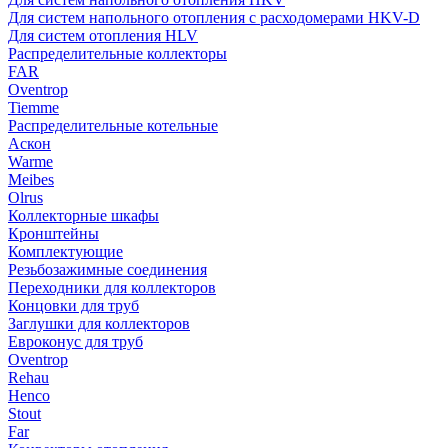
Для систем напольного отопления с расходомерами HKV-D
Для систем отопления HLV
Распределительные коллекторы
FAR
Oventrop
Tiemme
Распределительные котельные
Аскон
Warme
Meibes
Olrus
Коллекторные шкафы
Кронштейны
Комплектующие
Резьбозажимные соединения
Переходники для коллекторов
Концовки для труб
Заглушки для коллекторов
Евроконус для труб
Oventrop
Rehau
Henco
Stout
Far