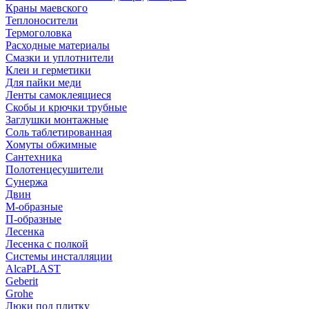
Краны маевского
Теплоносители
Термоголовка
Расходные материалы
Смазки и уплотнители
Клеи и герметики
Для пайки меди
Ленты самоклеящиеся
Скобы и крючки трубные
Заглушки монтажные
Соль таблетированная
Хомуты обжимные
Сантехника
Полотенцесушители
Сунержа
Двин
М-образные
П-образные
Лесенка
Лесенка с полкой
Системы инсталляции
AlcaPLAST
Geberit
Grohe
Люки под плитку