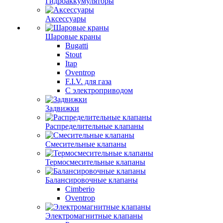
Гидроаккумуляторы
Аксессуары
Шаровые краны
Bugatti
Stout
Itap
Oventrop
F.I.V. для газа
С электроприводом
Задвижки
Распределительные клапаны
Cмесительные клапаны
Термосмесительные клапаны
Балансировочные клапаны
Cimberio
Oventrop
Электромагнитные клапаны