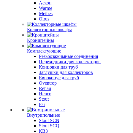
Аскон
Warme
Meibes
Olrus
Коллекторные шкафы
Кронштейны
Комплектующие
Резьбозажимные соединения
Переходники для коллекторов
Концовки для труб
Заглушки для коллекторов
Евроконус для труб
Oventrop
Rehau
Henco
Stout
Far
Внутрипольные
Stout SCN
Stout SCQ
КВЗ