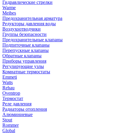
Гидравлические стрелки
Warme
Meibes
Предохранительная арматура
Редукторы давления воды
Воздухоотводчики
Группы безопасности
Предохранительные клапаны
Подпиточные клапаны
Перепускные клапаны
Обратные клапаны
Приборы управления
Регулирующие узлы
Комнатные термостаты
Emmeti
Watts
Rehau
Oventrop
Термостат
Реле давления
Радиаторы отопления
Алюминиевые
Stout
Rommer
Global