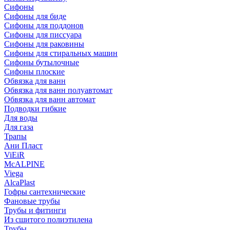
Сифоны
Сифoны для биде
Сифoны для поддонов
Сифoны для писсуара
Сифоны для раковины
Сифоны для стиральных машин
Сифоны бутылочные
Сифоны плоские
Обвязка для ванн
Обвязка для ванн полуавтомат
Обвязка для ванн автомат
Подводки гибкие
Для воды
Для газа
Трапы
Ани Пласт
ViEiR
McALPINE
Viega
AlcaPlast
Гофры сантехнические
Фановые трубы
Трубы и фитинги
Из сшитого полиэтилена
Трубы