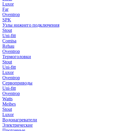
Luxor
Far
Oventrop
SPK
Узлы нижнего подключения
Stout
Uni-fitt
Comisa
Rehau
Oventrop
Термоголовки
Stout
Uni-fitt
Luxor
Oventrop
Сервоприводы
Uni-fitt
Oventrop
Watts
Meibes
Stout
Luxor
Водонагреватели
Электрические
Проточные