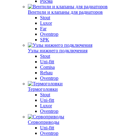
Росма
Вентили и клапаны для радиаторов
Stout
Luxor
Far
Oventrop
SPK
Узлы нижнего подключения
Stout
Uni-fitt
Comisa
Rehau
Oventrop
Термоголовки
Stout
Uni-fitt
Luxor
Oventrop
Сервоприводы
Uni-fitt
Oventrop