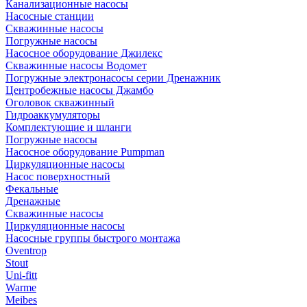
Канализационные насосы
Насосные станции
Скважинные насосы
Погружные насосы
Насосное оборудование Джилекс
Скважинные насосы Водомет
Погружные электронасосы серии Дренажник
Центробежные насосы Джамбо
Оголовок скважинный
Гидроаккумуляторы
Комплектующие и шланги
Погружные насосы
Насосное оборудование Pumpman
Циркуляционные насосы
Насос поверхностный
Фекальные
Дренажные
Скважинные насосы
Циркуляционные насосы
Насосные группы быстрого монтажа
Oventrop
Stout
Uni-fitt
Warme
Meibes