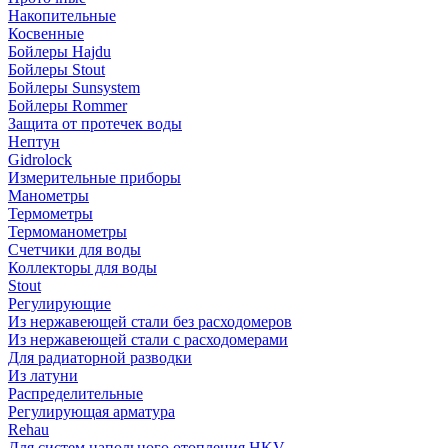
Накопительные
Косвенные
Бойлеры Hajdu
Бойлеры Stout
Бойлеры Sunsystem
Бойлеры Rommer
Защита от протечек воды
Нептун
Gidrolock
Измерительные приборы
Манометры
Термометры
Термоманометры
Счетчики для воды
Коллекторы для воды
Stout
Регулирующие
Из нержавеющей стали без расходомеров
Из нержавеющей стали с расходомерами
Для радиаторной разводки
Из латуни
Распределительные
Регулирующая арматура
Rehau
Для систем напольного отопления HKV