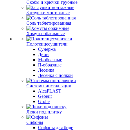
Скобы и крючки трубные
Заглушки монтажные
Соль таблетированная
Хомуты обжимные
Полотенцесушители
Сунержа
Двин
М-образные
П-образные
Лесенка
Лесенка с полкой
Системы инсталляции
AlcaPLAST
Geberit
Grohe
Люки под плитку
Сифоны
Сифoны для биде