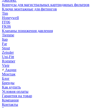
Джилекс
Корпусы для магистральных картриджных фильтров
Ключи монтажные для фитингов
Tim
Honeywell
FF06
FK06
Клапаны понижения давления
Tiemme
Itap
Far
Stout
Zeissler
Uni-Fitt
Rommer
Vieir
Акции
Монтаж
Блог
Бренды
Как купить
Условия оплаты
Гарантия на товар
Компания
Контакты