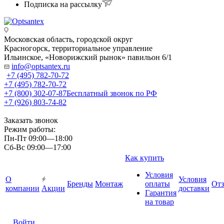
Подписка на рассылку
Московская область, городской округ
Красногорск, территориальное управление
Ильинское, «Новорижский рынок» павильон 6/1
info@optsantex.ru
+7 (495) 782-70-72
+7 (495) 782-70-72
+7 (800) 302-07-87
Бесплатный звонок по РФ
+7 (926) 803-74-82
Заказать звонок
Режим работы:
Пн-Пт 09:00—18:00
Сб-Вс 09:00—17:00
Как купить
Условия
О
Условия
Бренды
Монтаж
оплаты
От
компании
Акции
доставки
Гарантия
на товар
Войти