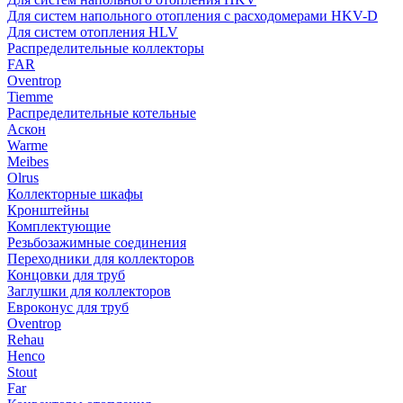
Для систем напольного отопления с расходомерами HKV-D
Для систем отопления HLV
Распределительные коллекторы
FAR
Oventrop
Tiemme
Распределительные котельные
Аскон
Warme
Meibes
Olrus
Коллекторные шкафы
Кронштейны
Комплектующие
Резьбозажимные соединения
Переходники для коллекторов
Концовки для труб
Заглушки для коллекторов
Евроконус для труб
Oventrop
Rehau
Henco
Stout
Far