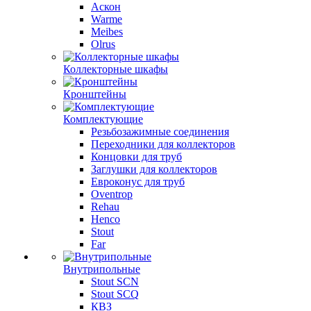
Аскон
Warme
Meibes
Olrus
Коллекторные шкафы
Кронштейны
Комплектующие
Резьбозажимные соединения
Переходники для коллекторов
Концовки для труб
Заглушки для коллекторов
Евроконус для труб
Oventrop
Rehau
Henco
Stout
Far
Внутрипольные
Stout SCN
Stout SCQ
КВЗ