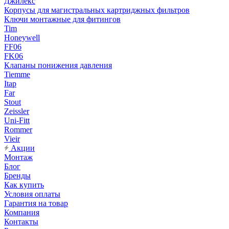
Джилекс
Корпусы для магистральных картриджных фильтров
Ключи монтажные для фитингов
Tim
Honeywell
FF06
FK06
Клапаны понижения давления
Tiemme
Itap
Far
Stout
Zeissler
Uni-Fitt
Rommer
Vieir
Акции
Монтаж
Блог
Бренды
Как купить
Условия оплаты
Гарантия на товар
Компания
Контакты