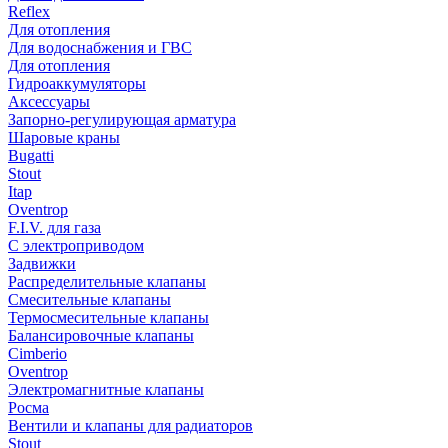
Reflex
Для отопления
Для водоснабжения и ГВС
Для отопления
Гидроаккумуляторы
Аксессуары
Запорно-регулирующая арматура
Шаровые краны
Bugatti
Stout
Itap
Oventrop
F.I.V. для газа
С электроприводом
Задвижки
Распределительные клапаны
Cмесительные клапаны
Термосмесительные клапаны
Балансировочные клапаны
Cimberio
Oventrop
Электромагнитные клапаны
Росма
Вентили и клапаны для радиаторов
Stout