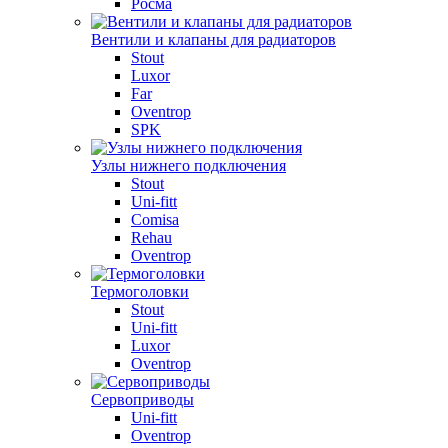
Росма
Вентили и клапаны для радиаторов
Stout
Luxor
Far
Oventrop
SPK
Узлы нижнего подключения
Stout
Uni-fitt
Comisa
Rehau
Oventrop
Термоголовки
Stout
Uni-fitt
Luxor
Oventrop
Сервоприводы
Uni-fitt
Oventrop