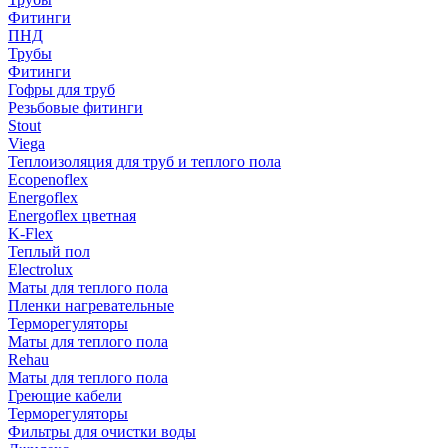
Фитинги
ПНД
Трубы
Фитинги
Гофры для труб
Резьбовые фитинги
Stout
Viega
Теплоизоляция для труб и теплого пола
Ecopenoflex
Energoflex
Energoflex цветная
K-Flex
Теплый пол
Electrolux
Маты для теплого пола
Пленки нагревательные
Терморегуляторы
Маты для теплого пола
Rehau
Маты для теплого пола
Греющие кабели
Терморегуляторы
Фильтры для очистки воды