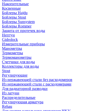
Накопительные
Косвенные
Бойлеры Hajdu
Бойлеры Stout
Бойлеры Sunsystem
Бойлеры Rommer
Защита от протечек воды
Нептун
Gidrolock
Измерительные приборы
Манометры
Термометры
Термоманометры
Счетчики для воды
Коллекторы для воды
Stout
Регулирующие
Из нержавеющей стали без расходомеров
Из нержавеющей стали с расходомерами
Для радиаторной разводки
Из латуни
Распределительные
Регулирующая арматура
Rehau
Для систем напольного отопления HKV