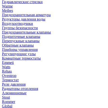
Гидравлические стрелки
Warme
Meibes
Предохранительная арматура
Редукторы давления воды
Воздухоотводчики
Группы безопасности
Предохранительные клапаны
Подпиточные клапаны
Перепускные клапаны
Обратные клапаны
Приборы управления
Регулирующие узлы
Комнатные термостаты
Emmeti
Watts
Rehau
Oventrop
Термостат
Реле давления
Радиаторы отопления
Алюминиевые
Stout
Rommer
Global