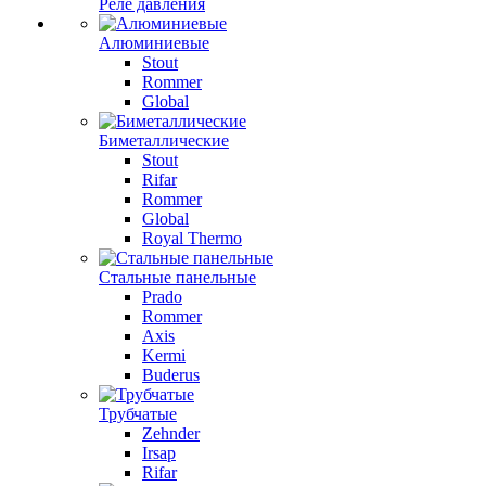
Реле давления
Алюминиевые
Stout
Rommer
Global
Биметаллические
Stout
Rifar
Rommer
Global
Royal Thermo
Стальные панельные
Prado
Rommer
Axis
Kermi
Buderus
Трубчатые
Zehnder
Irsap
Rifar