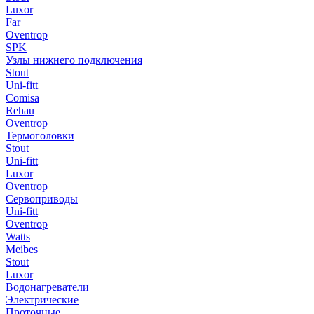
Luxor
Far
Oventrop
SPK
Узлы нижнего подключения
Stout
Uni-fitt
Comisa
Rehau
Oventrop
Термоголовки
Stout
Uni-fitt
Luxor
Oventrop
Сервоприводы
Uni-fitt
Oventrop
Watts
Meibes
Stout
Luxor
Водонагреватели
Электрические
Проточные