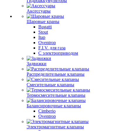
Гидроаккумуляторы
Аксессуары
Шаровые краны
Bugatti
Stout
Itap
Oventrop
F.I.V. для газа
С электроприводом
Задвижки
Распределительные клапаны
Cмесительные клапаны
Термосмесительные клапаны
Балансировочные клапаны
Cimberio
Oventrop
Электромагнитные клапаны