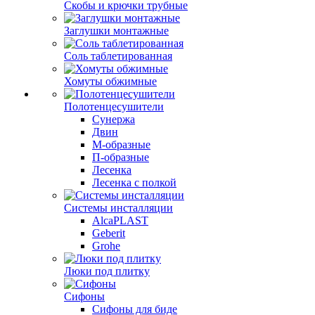
Скобы и крючки трубные
Заглушки монтажные
Соль таблетированная
Хомуты обжимные
Полотенцесушители
Сунержа
Двин
М-образные
П-образные
Лесенка
Лесенка с полкой
Системы инсталляции
AlcaPLAST
Geberit
Grohe
Люки под плитку
Сифоны
Сифoны для биде