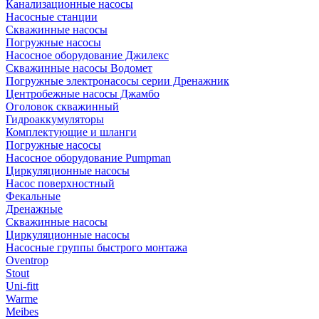
Канализационные насосы
Насосные станции
Скважинные насосы
Погружные насосы
Насосное оборудование Джилекс
Скважинные насосы Водомет
Погружные электронасосы серии Дренажник
Центробежные насосы Джамбо
Оголовок скважинный
Гидроаккумуляторы
Комплектующие и шланги
Погружные насосы
Насосное оборудование Pumpman
Циркуляционные насосы
Насос поверхностный
Фекальные
Дренажные
Скважинные насосы
Циркуляционные насосы
Насосные группы быстрого монтажа
Oventrop
Stout
Uni-fitt
Warme
Meibes