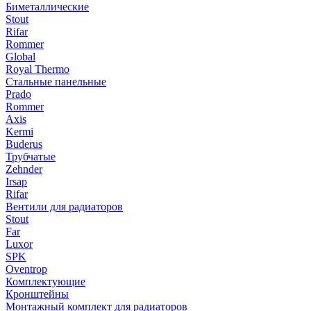
Биметаллические
Stout
Rifar
Rommer
Global
Royal Thermo
Стальные панельные
Prado
Rommer
Axis
Kermi
Buderus
Трубчатые
Zehnder
Irsap
Rifar
Вентили для радиаторов
Stout
Far
Luxor
SPK
Oventrop
Комплектующие
Кронштейны
Монтажный комплект для радиаторов