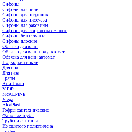
Сифоны
Сифoны для биде
Сифoны для поддонов
Сифoны для писсуара
Сифоны для раковины
Сифоны для стиральных машин
Сифоны бутылочные
Сифоны плоские
Обвязка для ванн
Обвязка для ванн полуавтомат
Обвязка для ванн автомат
Подводки гибкие
Для воды
Для газа
Трапы
Ани Пласт
ViEiR
McALPINE
Viega
AlcaPlast
Гофры сантехнические
Фановые трубы
Трубы и фитинги
Из сшитого полиэтилена
Трубы