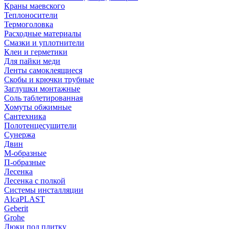
Краны маевского
Теплоносители
Термоголовка
Расходные материалы
Смазки и уплотнители
Клеи и герметики
Для пайки меди
Ленты самоклеящиеся
Скобы и крючки трубные
Заглушки монтажные
Соль таблетированная
Хомуты обжимные
Сантехника
Полотенцесушители
Сунержа
Двин
М-образные
П-образные
Лесенка
Лесенка с полкой
Системы инсталляции
AlcaPLAST
Geberit
Grohe
Люки под плитку