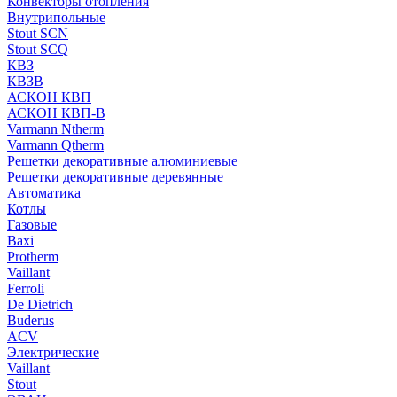
Конвекторы отопления
Внутрипольные
Stout SCN
Stout SCQ
КВЗ
КВЗВ
АСКОН КВП
АСКОН КВП-В
Varmann Ntherm
Varmann Qtherm
Решетки декоративные алюминиевые
Решетки декоративные деревянные
Автоматика
Котлы
Газовые
Baxi
Protherm
Vaillant
Ferroli
De Dietrich
Buderus
ACV
Электрические
Vaillant
Stout