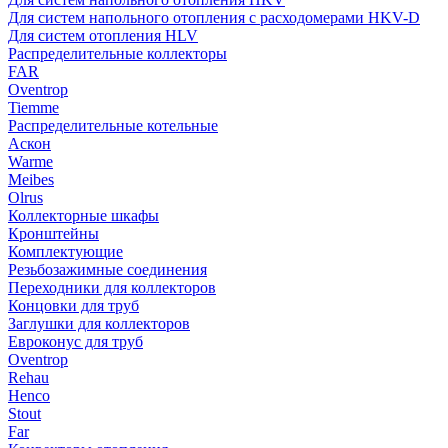
Для систем напольного отопления с расходомерами HKV-D
Для систем отопления HLV
Распределительные коллекторы
FAR
Oventrop
Tiemme
Распределительные котельные
Аскон
Warme
Meibes
Olrus
Коллекторные шкафы
Кронштейны
Комплектующие
Резьбозажимные соединения
Переходники для коллекторов
Концовки для труб
Заглушки для коллекторов
Евроконус для труб
Oventrop
Rehau
Henco
Stout
Far