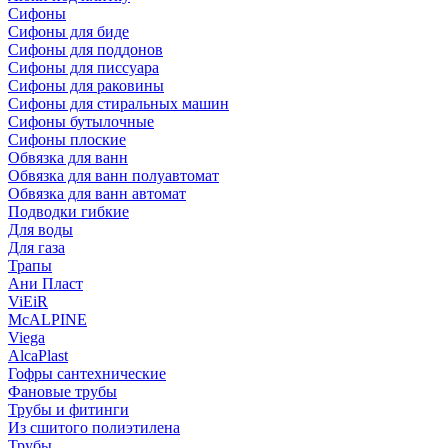
Сифоны
Сифoны для биде
Сифoны для поддонов
Сифoны для писсуара
Сифоны для раковины
Сифоны для стиральных машин
Сифоны бутылочные
Сифоны плоские
Обвязка для ванн
Обвязка для ванн полуавтомат
Обвязка для ванн автомат
Подводки гибкие
Для воды
Для газа
Трапы
Ани Пласт
ViEiR
McALPINE
Viega
AlcaPlast
Гофры сантехнические
Фановые трубы
Трубы и фитинги
Из сшитого полиэтилена
Трубы