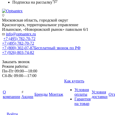
Подписка на рассылку
Московская область, городской округ
Красногорск, территориальное управление
Ильинское, «Новорижский рынок» павильон 6/1
info@optsantex.ru
+7 (495) 782-70-72
+7 (495) 782-70-72
+7 (800) 302-07-87
Бесплатный звонок по РФ
+7 (926) 803-74-82
Заказать звонок
Режим работы:
Пн-Пт 09:00—18:00
Сб-Вс 09:00—17:00
Как купить
Условия
О
Условия
Бренды
Монтаж
оплаты
От
компании
Акции
доставки
Гарантия
на товар
Войти