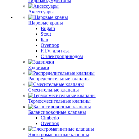
Гидроаккумуляторы
Аксессуары
Шаровые краны
Bugatti
Stout
Itap
Oventrop
F.I.V. для газа
С электроприводом
Задвижки
Распределительные клапаны
Cмесительные клапаны
Термосмесительные клапаны
Балансировочные клапаны
Cimberio
Oventrop
Электромагнитные клапаны