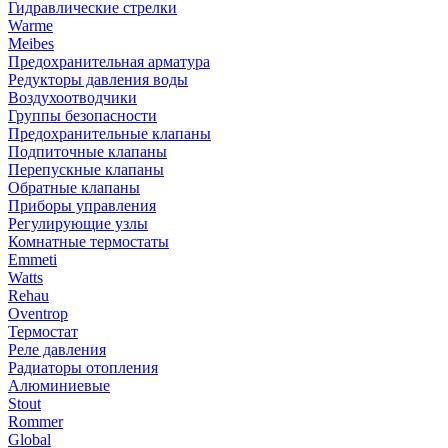
Гидравлические стрелки
Warme
Meibes
Предохранительная арматура
Редукторы давления воды
Воздухоотводчики
Группы безопасности
Предохранительные клапаны
Подпиточные клапаны
Перепускные клапаны
Обратные клапаны
Приборы управления
Регулирующие узлы
Комнатные термостаты
Emmeti
Watts
Rehau
Oventrop
Термостат
Реле давления
Радиаторы отопления
Алюминиевые
Stout
Rommer
Global