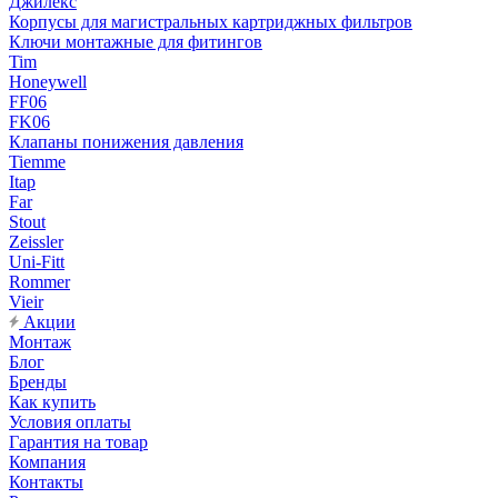
Джилекс
Корпусы для магистральных картриджных фильтров
Ключи монтажные для фитингов
Tim
Honeywell
FF06
FK06
Клапаны понижения давления
Tiemme
Itap
Far
Stout
Zeissler
Uni-Fitt
Rommer
Vieir
Акции
Монтаж
Блог
Бренды
Как купить
Условия оплаты
Гарантия на товар
Компания
Контакты