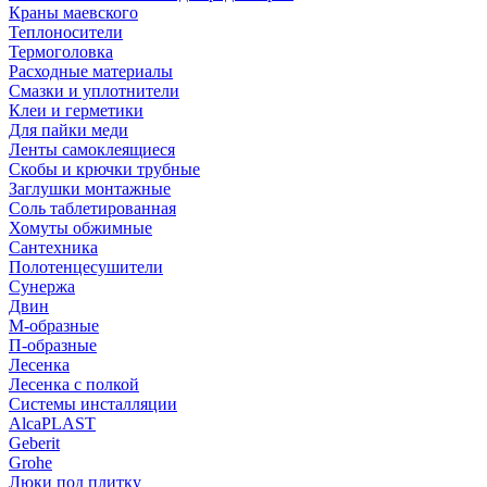
Краны маевского
Теплоносители
Термоголовка
Расходные материалы
Смазки и уплотнители
Клеи и герметики
Для пайки меди
Ленты самоклеящиеся
Скобы и крючки трубные
Заглушки монтажные
Соль таблетированная
Хомуты обжимные
Сантехника
Полотенцесушители
Сунержа
Двин
М-образные
П-образные
Лесенка
Лесенка с полкой
Системы инсталляции
AlcaPLAST
Geberit
Grohe
Люки под плитку