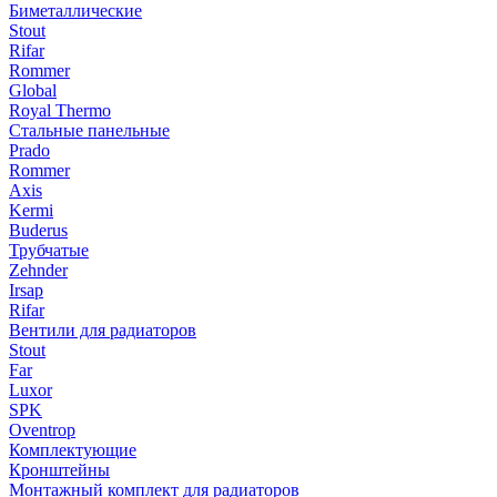
Биметаллические
Stout
Rifar
Rommer
Global
Royal Thermo
Стальные панельные
Prado
Rommer
Axis
Kermi
Buderus
Трубчатые
Zehnder
Irsap
Rifar
Вентили для радиаторов
Stout
Far
Luxor
SPK
Oventrop
Комплектующие
Кронштейны
Монтажный комплект для радиаторов