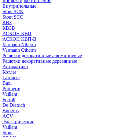
Конвекторы отопления
Внутрипольные
Stout SCN
Stout SCQ
КВЗ
КВЗВ
АСКОН КВП
АСКОН КВП-В
Varmann Ntherm
Varmann Qtherm
Решетки декоративные алюминиевые
Решетки декоративные деревянные
Автоматика
Котлы
Газовые
Baxi
Protherm
Vaillant
Ferroli
De Dietrich
Buderus
ACV
Электрические
Vaillant
Stout