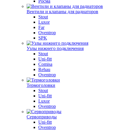
Росма
Вентили и клапаны для радиаторов
Stout
Luxor
Far
Oventrop
SPK
Узлы нижнего подключения
Stout
Uni-fitt
Comisa
Rehau
Oventrop
Термоголовки
Stout
Uni-fitt
Luxor
Oventrop
Сервоприводы
Uni-fitt
Oventrop