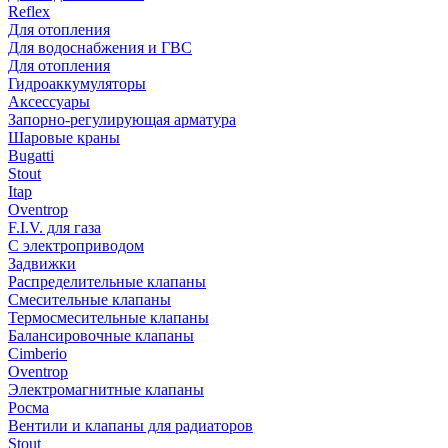
Reflex
Для отопления
Для водоснабжения и ГВС
Для отопления
Гидроаккумуляторы
Аксессуары
Запорно-регулирующая арматура
Шаровые краны
Bugatti
Stout
Itap
Oventrop
F.I.V. для газа
С электроприводом
Задвижки
Распределительные клапаны
Cмесительные клапаны
Термосмесительные клапаны
Балансировочные клапаны
Cimberio
Oventrop
Электромагнитные клапаны
Росма
Вентили и клапаны для радиаторов
Stout