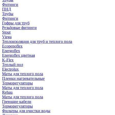
Фитинги
ПНД
Трубы
Фитинги
Гофры для труб
Резьбовые фитинги
Stout
Viega
Теплоизоляция для труб и теплого пола
Ecopenoflex
Energoflex
Energoflex цветная
K-Flex
Теплый пол
Electrolux
Маты для теплого пола
Пленки нагревательные
Терморегуляторы
Маты для теплого пола
Rehau
Маты для теплого пола
Греющие кабели
Терморегуляторы
Фильтры для очистки воды