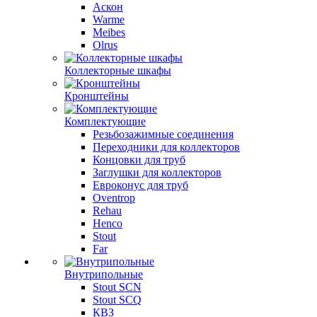
Аскон
Warme
Meibes
Olrus
Коллекторные шкафы
Кронштейны
Комплектующие
Резьбозажимные соединения
Переходники для коллекторов
Концовки для труб
Заглушки для коллекторов
Евроконус для труб
Oventrop
Rehau
Henco
Stout
Far
Внутрипольные
Stout SCN
Stout SCQ
КВЗ