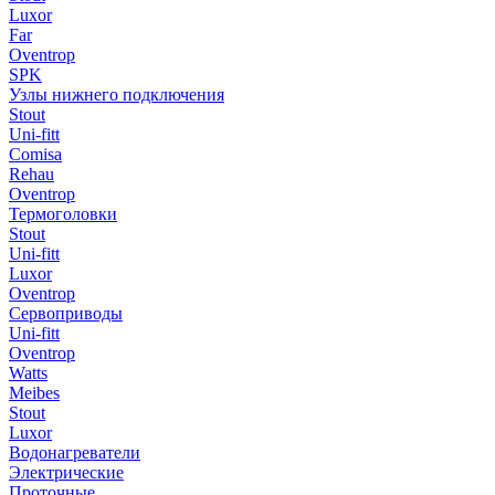
Luxor
Far
Oventrop
SPK
Узлы нижнего подключения
Stout
Uni-fitt
Comisa
Rehau
Oventrop
Термоголовки
Stout
Uni-fitt
Luxor
Oventrop
Сервоприводы
Uni-fitt
Oventrop
Watts
Meibes
Stout
Luxor
Водонагреватели
Электрические
Проточные