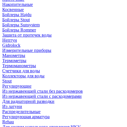
Накопительные
Косвенные
Бойлеры Hajdu
Бойлеры Stout
Бойлеры Sunsystem
Бойлеры Rommer
Защита от протечек воды
Нептун
Gidrolock
Измерительные приборы
Манометры
Термометры
Термоманометры
Счетчики для воды
Коллекторы для воды
Stout
Регулирующие
Из нержавеющей стали без расходомеров
Из нержавеющей стали с расходомерами
Для радиаторной разводки
Из латуни
Распределительные
Регулирующая арматура
Rehau
Для систем напольного отопления HKV