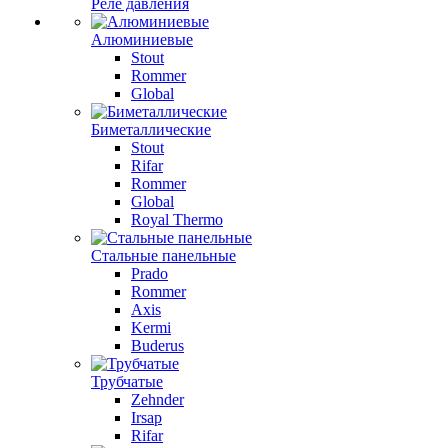
Реле давления
Алюминиевые
Stout
Rommer
Global
Биметаллические
Stout
Rifar
Rommer
Global
Royal Thermo
Стальные панельные
Prado
Rommer
Axis
Kermi
Buderus
Трубчатые
Zehnder
Irsap
Rifar