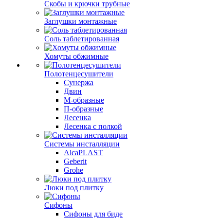
Скобы и крючки трубные
Заглушки монтажные
Соль таблетированная
Хомуты обжимные
Полотенцесушители
Сунержа
Двин
М-образные
П-образные
Лесенка
Лесенка с полкой
Системы инсталляции
AlcaPLAST
Geberit
Grohe
Люки под плитку
Сифоны
Сифoны для биде