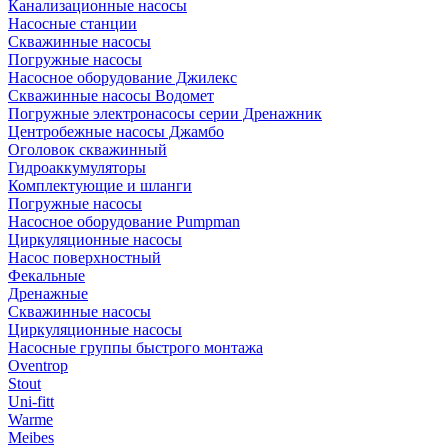
Канализационные насосы
Насосные станции
Скважинные насосы
Погружные насосы
Насосное оборудование Джилекс
Скважинные насосы Водомет
Погружные электронасосы серии Дренажник
Центробежные насосы Джамбо
Оголовок скважинный
Гидроаккумуляторы
Комплектующие и шланги
Погружные насосы
Насосное оборудование Pumpman
Циркуляционные насосы
Насос поверхностный
Фекальные
Дренажные
Скважинные насосы
Циркуляционные насосы
Насосные группы быстрого монтажа
Oventrop
Stout
Uni-fitt
Warme
Meibes