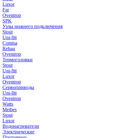
Luxor
Far
Oventrop
SPK
Узлы нижнего подключения
Stout
Uni-fitt
Comisa
Rehau
Oventrop
Термоголовки
Stout
Uni-fitt
Luxor
Oventrop
Сервоприводы
Uni-fitt
Oventrop
Watts
Meibes
Stout
Luxor
Водонагреватели
Электрические
Проточные