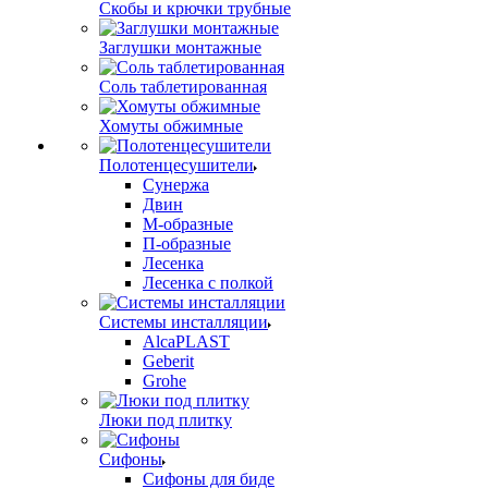
Скобы и крючки трубные
Заглушки монтажные
Соль таблетированная
Хомуты обжимные
Полотенцесушители
Сунержа
Двин
М-образные
П-образные
Лесенка
Лесенка с полкой
Системы инсталляции
AlcaPLAST
Geberit
Grohe
Люки под плитку
Сифоны
Сифoны для биде