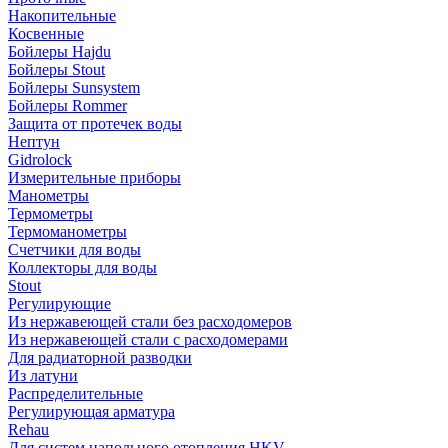
Накопительные
Косвенные
Бойлеры Hajdu
Бойлеры Stout
Бойлеры Sunsystem
Бойлеры Rommer
Защита от протечек воды
Нептун
Gidrolock
Измерительные приборы
Манометры
Термометры
Термоманометры
Счетчики для воды
Коллекторы для воды
Stout
Регулирующие
Из нержавеющей стали без расходомеров
Из нержавеющей стали с расходомерами
Для радиаторной разводки
Из латуни
Распределительные
Регулирующая арматура
Rehau
Для систем напольного отопления HKV