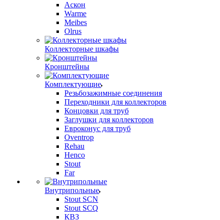
Аскон
Warme
Meibes
Olrus
Коллекторные шкафы
Кронштейны
Комплектующие
Резьбозажимные соединения
Переходники для коллекторов
Концовки для труб
Заглушки для коллекторов
Евроконус для труб
Oventrop
Rehau
Henco
Stout
Far
Внутрипольные
Stout SCN
Stout SCQ
КВЗ