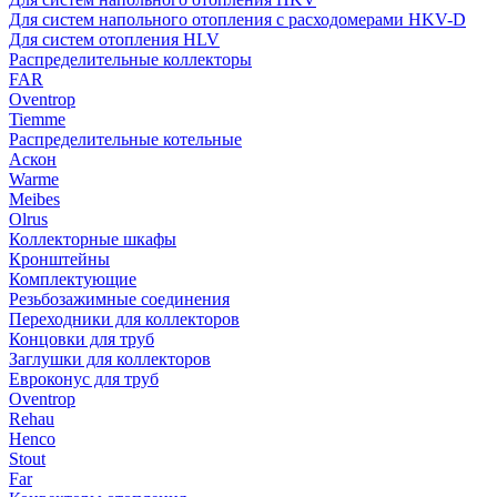
Для систем напольного отопления с расходомерами HKV-D
Для систем отопления HLV
Распределительные коллекторы
FAR
Oventrop
Tiemme
Распределительные котельные
Аскон
Warme
Meibes
Olrus
Коллекторные шкафы
Кронштейны
Комплектующие
Резьбозажимные соединения
Переходники для коллекторов
Концовки для труб
Заглушки для коллекторов
Евроконус для труб
Oventrop
Rehau
Henco
Stout
Far