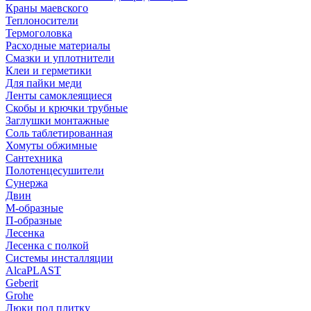
Краны маевского
Теплоносители
Термоголовка
Расходные материалы
Смазки и уплотнители
Клеи и герметики
Для пайки меди
Ленты самоклеящиеся
Скобы и крючки трубные
Заглушки монтажные
Соль таблетированная
Хомуты обжимные
Сантехника
Полотенцесушители
Сунержа
Двин
М-образные
П-образные
Лесенка
Лесенка с полкой
Системы инсталляции
AlcaPLAST
Geberit
Grohe
Люки под плитку