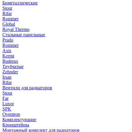
Биметаллические
Stout
Rifar
Rommer
Global
Royal Thermo
Стальные панельные
Prado
Rommer
Axis
Kermi
Buderus
Трубчатые
Zehnder
Irsap
Rifar
Вентили для радиаторов
Stout
Far
Luxor
SPK
Oventrop
Комплектующие
Кронштейны
Монтажный комплект для радиаторов