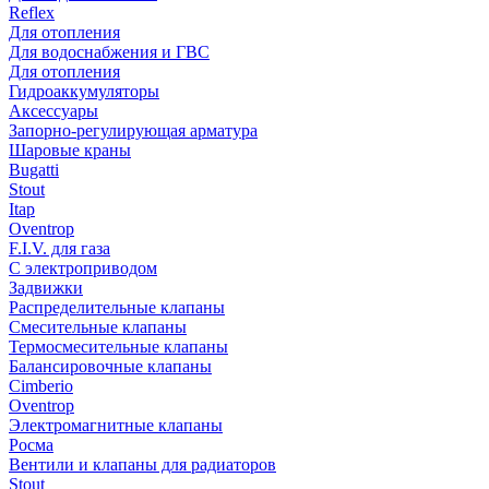
Reflex
Для отопления
Для водоснабжения и ГВС
Для отопления
Гидроаккумуляторы
Аксессуары
Запорно-регулирующая арматура
Шаровые краны
Bugatti
Stout
Itap
Oventrop
F.I.V. для газа
С электроприводом
Задвижки
Распределительные клапаны
Cмесительные клапаны
Термосмесительные клапаны
Балансировочные клапаны
Cimberio
Oventrop
Электромагнитные клапаны
Росма
Вентили и клапаны для радиаторов
Stout