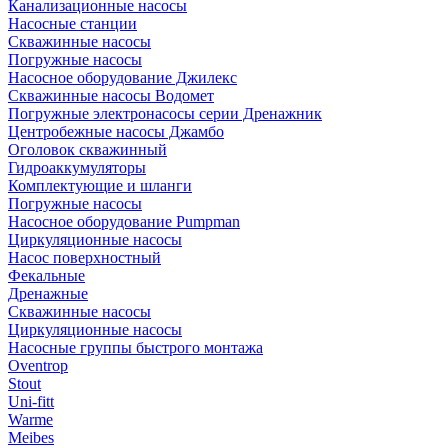
Канализационные насосы
Насосные станции
Скважинные насосы
Погружные насосы
Насосное оборудование Джилекс
Скважинные насосы Водомет
Погружные электронасосы серии Дренажник
Центробежные насосы Джамбо
Оголовок скважинный
Гидроаккумуляторы
Комплектующие и шланги
Погружные насосы
Насосное оборудование Pumpman
Циркуляционные насосы
Насос поверхностный
Фекальные
Дренажные
Скважинные насосы
Циркуляционные насосы
Насосные группы быстрого монтажа
Oventrop
Stout
Uni-fitt
Warme
Meibes