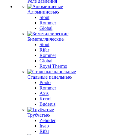
Реле давления
Алюминиевые
Stout
Rommer
Global
Биметаллические
Stout
Rifar
Rommer
Global
Royal Thermo
Стальные панельные
Prado
Rommer
Axis
Kermi
Buderus
Трубчатые
Zehnder
Irsap
Rifar