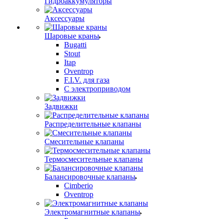
Гидроаккумуляторы
Аксессуары
Шаровые краны
Bugatti
Stout
Itap
Oventrop
F.I.V. для газа
С электроприводом
Задвижки
Распределительные клапаны
Cмесительные клапаны
Термосмесительные клапаны
Балансировочные клапаны
Cimberio
Oventrop
Электромагнитные клапаны