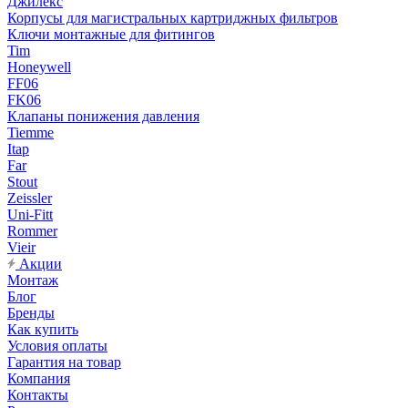
Джилекс
Корпусы для магистральных картриджных фильтров
Ключи монтажные для фитингов
Tim
Honeywell
FF06
FK06
Клапаны понижения давления
Tiemme
Itap
Far
Stout
Zeissler
Uni-Fitt
Rommer
Vieir
Акции
Монтаж
Блог
Бренды
Как купить
Условия оплаты
Гарантия на товар
Компания
Контакты