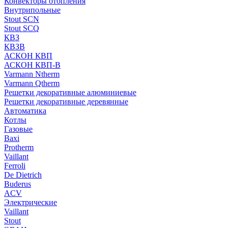
Конвекторы отопления
Внутрипольные
Stout SCN
Stout SCQ
КВЗ
КВЗВ
АСКОН КВП
АСКОН КВП-В
Varmann Ntherm
Varmann Qtherm
Решетки декоративные алюминиевые
Решетки декоративные деревянные
Автоматика
Котлы
Газовые
Baxi
Protherm
Vaillant
Ferroli
De Dietrich
Buderus
ACV
Электрические
Vaillant
Stout