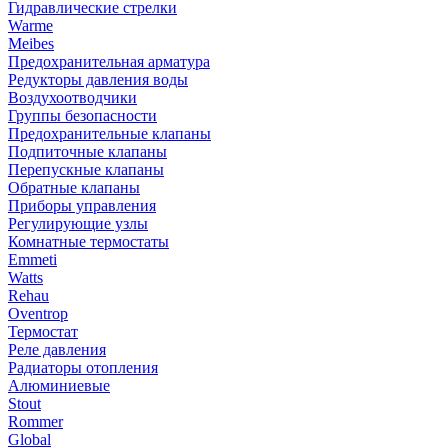
Гидравлические стрелки
Warme
Meibes
Предохранительная арматура
Редукторы давления воды
Воздухоотводчики
Группы безопасности
Предохранительные клапаны
Подпиточные клапаны
Перепускные клапаны
Обратные клапаны
Приборы управления
Регулирующие узлы
Комнатные термостаты
Emmeti
Watts
Rehau
Oventrop
Термостат
Реле давления
Радиаторы отопления
Алюминиевые
Stout
Rommer
Global