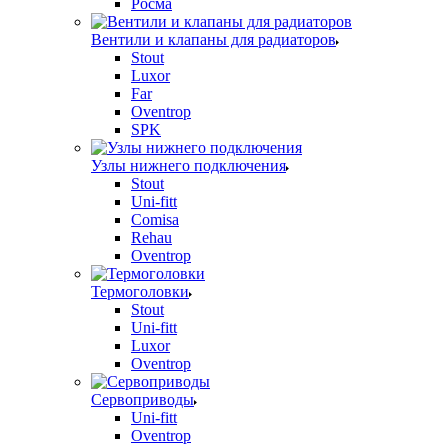
Росма
Вентили и клапаны для радиаторов
Stout
Luxor
Far
Oventrop
SPK
Узлы нижнего подключения
Stout
Uni-fitt
Comisa
Rehau
Oventrop
Термоголовки
Stout
Uni-fitt
Luxor
Oventrop
Сервоприводы
Uni-fitt
Oventrop