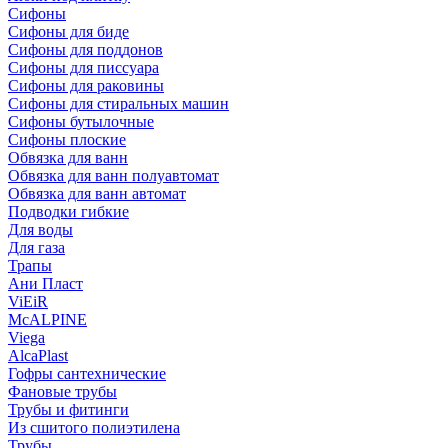
Сифоны
Сифoны для биде
Сифoны для поддонов
Сифoны для писсуара
Сифоны для раковины
Сифоны для стиральных машин
Сифоны бутылочные
Сифоны плоские
Обвязка для ванн
Обвязка для ванн полуавтомат
Обвязка для ванн автомат
Подводки гибкие
Для воды
Для газа
Трапы
Ани Пласт
ViEiR
McALPINE
Viega
AlcaPlast
Гофры сантехнические
Фановые трубы
Трубы и фитинги
Из сшитого полиэтилена
Трубы