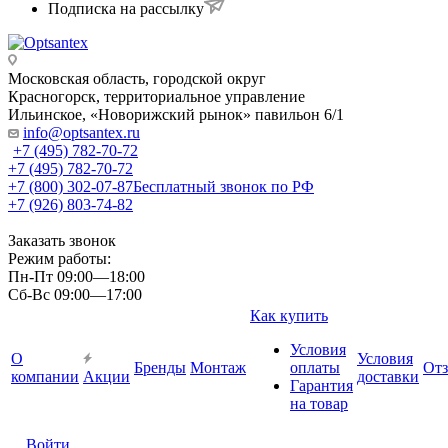
Подписка на рассылку
Московская область, городской округ
Красногорск, территориальное управление
Ильинское, «Новорижский рынок» павильон 6/1
info@optsantex.ru
+7 (495) 782-70-72
+7 (495) 782-70-72
+7 (800) 302-07-87
Бесплатный звонок по РФ
+7 (926) 803-74-82
Заказать звонок
Режим работы:
Пн-Пт 09:00—18:00
Сб-Вс 09:00—17:00
Как купить
Условия
О
Условия
Бренды
Монтаж
оплаты
От
компании
Акции
доставки
Гарантия
на товар
Войти