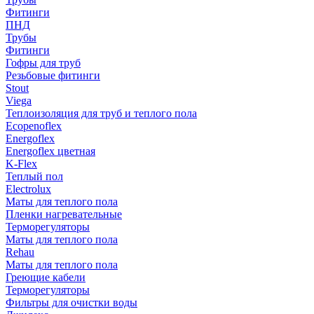
Фитинги
ПНД
Трубы
Фитинги
Гофры для труб
Резьбовые фитинги
Stout
Viega
Теплоизоляция для труб и теплого пола
Ecopenoflex
Energoflex
Energoflex цветная
K-Flex
Теплый пол
Electrolux
Маты для теплого пола
Пленки нагревательные
Терморегуляторы
Маты для теплого пола
Rehau
Маты для теплого пола
Греющие кабели
Терморегуляторы
Фильтры для очистки воды