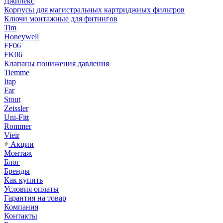
Джилекс
Корпусы для магистральных картриджных фильтров
Ключи монтажные для фитингов
Tim
Honeywell
FF06
FK06
Клапаны понижения давления
Tiemme
Itap
Far
Stout
Zeissler
Uni-Fitt
Rommer
Vieir
Акции
Монтаж
Блог
Бренды
Как купить
Условия оплаты
Гарантия на товар
Компания
Контакты