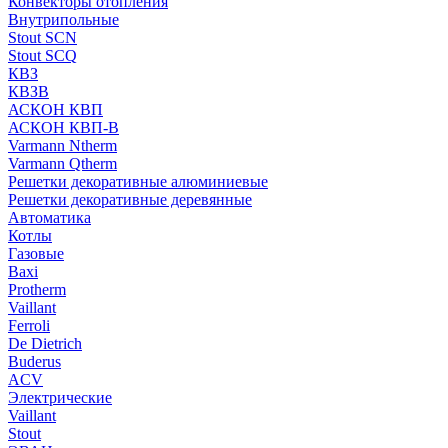
Конвекторы отопления
Внутрипольные
Stout SCN
Stout SCQ
КВЗ
КВЗВ
АСКОН КВП
АСКОН КВП-В
Varmann Ntherm
Varmann Qtherm
Решетки декоративные алюминиевые
Решетки декоративные деревянные
Автоматика
Котлы
Газовые
Baxi
Protherm
Vaillant
Ferroli
De Dietrich
Buderus
ACV
Электрические
Vaillant
Stout