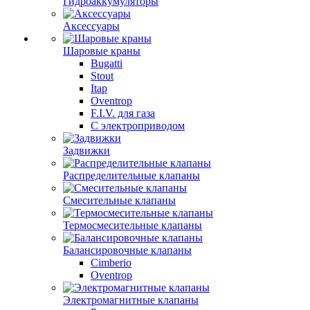
Гидроаккумуляторы
Аксессуары
Шаровые краны
Bugatti
Stout
Itap
Oventrop
F.I.V. для газа
С электроприводом
Задвижки
Распределительные клапаны
Cмесительные клапаны
Термосмесительные клапаны
Балансировочные клапаны
Cimberio
Oventrop
Электромагнитные клапаны