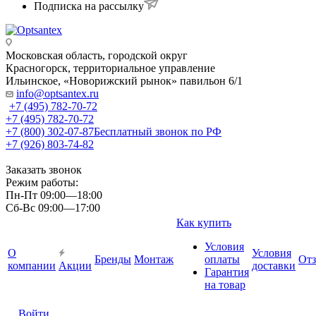
Подписка на рассылку
Московская область, городской округ
Красногорск, территориальное управление
Ильинское, «Новорижский рынок» павильон 6/1
info@optsantex.ru
+7 (495) 782-70-72
+7 (495) 782-70-72
+7 (800) 302-07-87
Бесплатный звонок по РФ
+7 (926) 803-74-82
Заказать звонок
Режим работы:
Пн-Пт 09:00—18:00
Сб-Вс 09:00—17:00
Как купить
Условия
О
Условия
Бренды
Монтаж
оплаты
От
компании
Акции
доставки
Гарантия
на товар
Войти