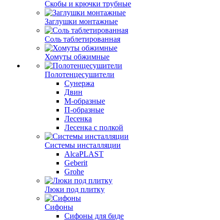
Скобы и крючки трубные
Заглушки монтажные
Соль таблетированная
Хомуты обжимные
Полотенцесушители
Сунержа
Двин
М-образные
П-образные
Лесенка
Лесенка с полкой
Системы инсталляции
AlcaPLAST
Geberit
Grohe
Люки под плитку
Сифоны
Сифoны для биде