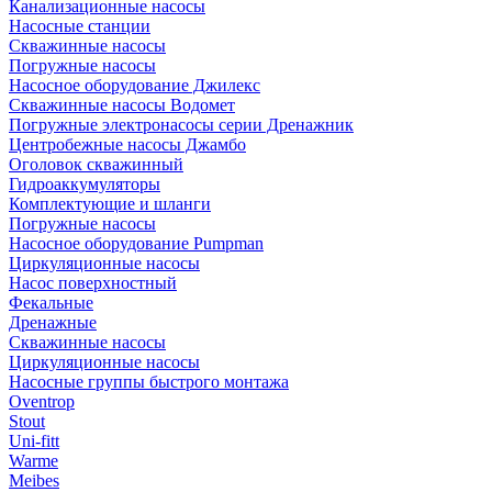
Канализационные насосы
Насосные станции
Скважинные насосы
Погружные насосы
Насосное оборудование Джилекс
Скважинные насосы Водомет
Погружные электронасосы серии Дренажник
Центробежные насосы Джамбо
Оголовок скважинный
Гидроаккумуляторы
Комплектующие и шланги
Погружные насосы
Насосное оборудование Pumpman
Циркуляционные насосы
Насос поверхностный
Фекальные
Дренажные
Скважинные насосы
Циркуляционные насосы
Насосные группы быстрого монтажа
Oventrop
Stout
Uni-fitt
Warme
Meibes