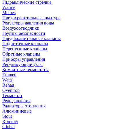
Гидравлические стрелки
Warme
Meibes
Предохранительная арматура
Редукторы давления воды
Воздухоотводчики
Группы безопасности
Предохранительные клапаны
Подпиточные клапаны
Перепускные клапаны
Обратные клапаны
Приборы управления
Регулирующие узлы
Комнатные термостаты
Emmeti
Watts
Rehau
Oventrop
Термостат
Реле давления
Радиаторы отопления
Алюминиевые
Stout
Rommer
Global