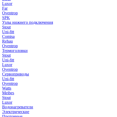
Luxor
Far
Oventrop
SPK
Узлы нижнего подключения
Stout
Uni-fitt
Comisa
Rehau
Oventrop
Термоголовки
Stout
Uni-fitt
Luxor
Oventrop
Сервоприводы
Uni-fitt
Oventrop
Watts
Meibes
Stout
Luxor
Водонагреватели
Электрические
Проточные