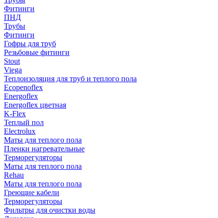
Фитинги
ПНД
Трубы
Фитинги
Гофры для труб
Резьбовые фитинги
Stout
Viega
Теплоизоляция для труб и теплого пола
Ecopenoflex
Energoflex
Energoflex цветная
K-Flex
Теплый пол
Electrolux
Маты для теплого пола
Пленки нагревательные
Терморегуляторы
Маты для теплого пола
Rehau
Маты для теплого пола
Греющие кабели
Терморегуляторы
Фильтры для очистки воды