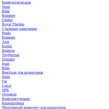
Биметаллические
Stout
Rifar
Rommer
Global
Royal Thermo
Стальные панельные
Prado
Rommer
Axis
Kermi
Buderus
Трубчатые
Zehnder
Irsap
Rifar
Вентили для радиаторов
Stout
Far
Luxor
SPK
Oventrop
Комплектующие
Кронштейны
Монтажный комплект для радиаторов