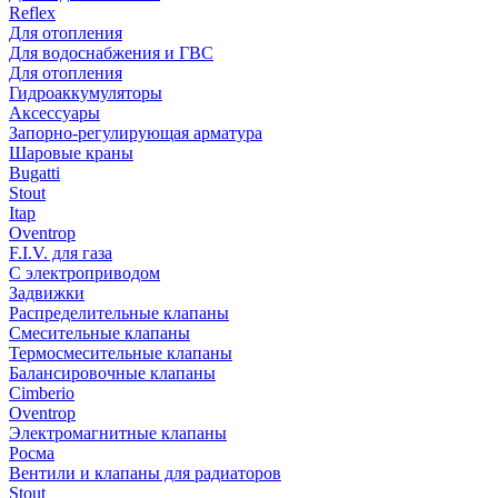
Reflex
Для отопления
Для водоснабжения и ГВС
Для отопления
Гидроаккумуляторы
Аксессуары
Запорно-регулирующая арматура
Шаровые краны
Bugatti
Stout
Itap
Oventrop
F.I.V. для газа
С электроприводом
Задвижки
Распределительные клапаны
Cмесительные клапаны
Термосмесительные клапаны
Балансировочные клапаны
Cimberio
Oventrop
Электромагнитные клапаны
Росма
Вентили и клапаны для радиаторов
Stout