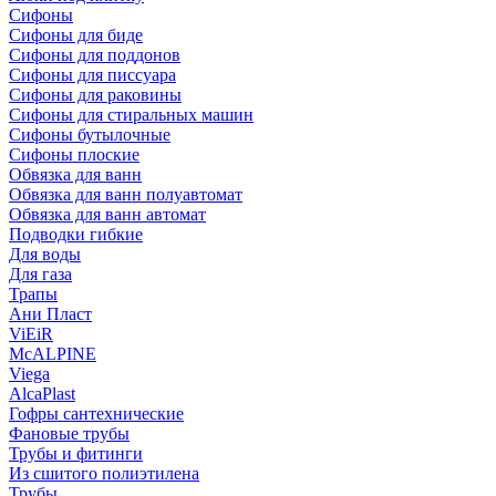
Сифоны
Сифoны для биде
Сифoны для поддонов
Сифoны для писсуара
Сифоны для раковины
Сифоны для стиральных машин
Сифоны бутылочные
Сифоны плоские
Обвязка для ванн
Обвязка для ванн полуавтомат
Обвязка для ванн автомат
Подводки гибкие
Для воды
Для газа
Трапы
Ани Пласт
ViEiR
McALPINE
Viega
AlcaPlast
Гофры сантехнические
Фановые трубы
Трубы и фитинги
Из сшитого полиэтилена
Трубы