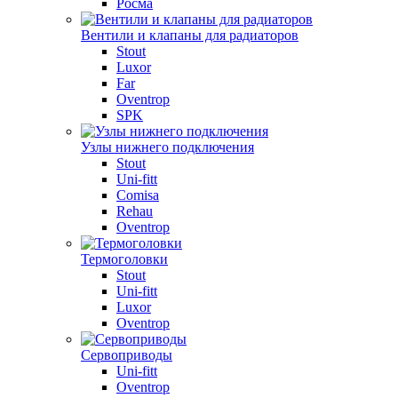
Росма
Вентили и клапаны для радиаторов
Stout
Luxor
Far
Oventrop
SPK
Узлы нижнего подключения
Stout
Uni-fitt
Comisa
Rehau
Oventrop
Термоголовки
Stout
Uni-fitt
Luxor
Oventrop
Сервоприводы
Uni-fitt
Oventrop