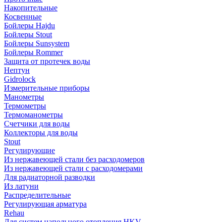
Накопительные
Косвенные
Бойлеры Hajdu
Бойлеры Stout
Бойлеры Sunsystem
Бойлеры Rommer
Защита от протечек воды
Нептун
Gidrolock
Измерительные приборы
Манометры
Термометры
Термоманометры
Счетчики для воды
Коллекторы для воды
Stout
Регулирующие
Из нержавеющей стали без расходомеров
Из нержавеющей стали с расходомерами
Для радиаторной разводки
Из латуни
Распределительные
Регулирующая арматура
Rehau
Для систем напольного отопления HKV