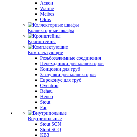
Аскон
Warme
Meibes
Olrus
Коллекторные шкафы
Кронштейны
Комплектующие
Резьбозажимные соединения
Переходники для коллекторов
Концовки для труб
Заглушки для коллекторов
Евроконус для труб
Oventrop
Rehau
Henco
Stout
Far
Внутрипольные
Stout SCN
Stout SCQ
КВЗ