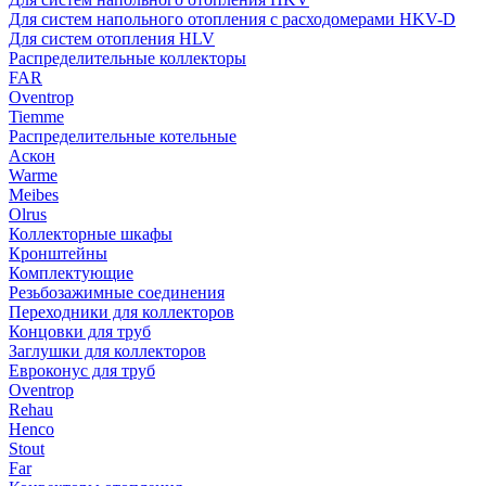
Для систем напольного отопления с расходомерами HKV-D
Для систем отопления HLV
Распределительные коллекторы
FAR
Oventrop
Tiemme
Распределительные котельные
Аскон
Warme
Meibes
Olrus
Коллекторные шкафы
Кронштейны
Комплектующие
Резьбозажимные соединения
Переходники для коллекторов
Концовки для труб
Заглушки для коллекторов
Евроконус для труб
Oventrop
Rehau
Henco
Stout
Far