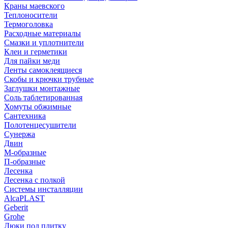
Краны маевского
Теплоносители
Термоголовка
Расходные материалы
Смазки и уплотнители
Клеи и герметики
Для пайки меди
Ленты самоклеящиеся
Скобы и крючки трубные
Заглушки монтажные
Соль таблетированная
Хомуты обжимные
Сантехника
Полотенцесушители
Сунержа
Двин
М-образные
П-образные
Лесенка
Лесенка с полкой
Системы инсталляции
AlcaPLAST
Geberit
Grohe
Люки под плитку