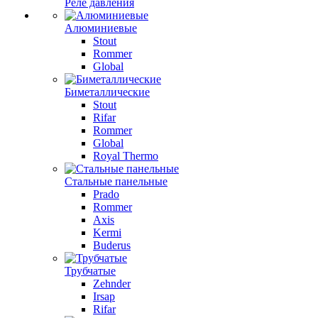
Реле давления
Алюминиевые
Stout
Rommer
Global
Биметаллические
Stout
Rifar
Rommer
Global
Royal Thermo
Стальные панельные
Prado
Rommer
Axis
Kermi
Buderus
Трубчатые
Zehnder
Irsap
Rifar