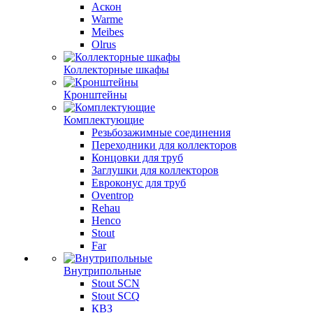
Аскон
Warme
Meibes
Olrus
Коллекторные шкафы
Кронштейны
Комплектующие
Резьбозажимные соединения
Переходники для коллекторов
Концовки для труб
Заглушки для коллекторов
Евроконус для труб
Oventrop
Rehau
Henco
Stout
Far
Внутрипольные
Stout SCN
Stout SCQ
КВЗ