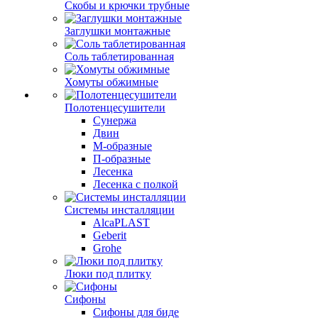
Скобы и крючки трубные
Заглушки монтажные
Соль таблетированная
Хомуты обжимные
Полотенцесушители
Сунержа
Двин
М-образные
П-образные
Лесенка
Лесенка с полкой
Системы инсталляции
AlcaPLAST
Geberit
Grohe
Люки под плитку
Сифоны
Сифoны для биде