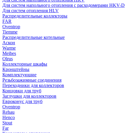
Для систем напольного отопления с расходомерами HKV-D
Для систем отопления HLV
Распределительные коллекторы
FAR
Oventrop
Tiemme
Распределительные котельные
Аскон
Warme
Meibes
Olrus
Коллекторные шкафы
Кронштейны
Комплектующие
Резьбозажимные соединения
Переходники для коллекторов
Концовки для труб
Заглушки для коллекторов
Евроконус для труб
Oventrop
Rehau
Henco
Stout
Far