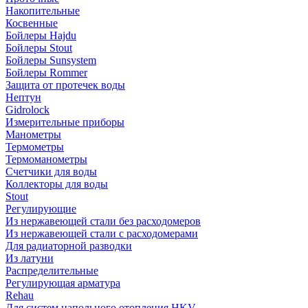
Накопительные
Косвенные
Бойлеры Hajdu
Бойлеры Stout
Бойлеры Sunsystem
Бойлеры Rommer
Защита от протечек воды
Нептун
Gidrolock
Измерительные приборы
Манометры
Термометры
Термоманометры
Счетчики для воды
Коллекторы для воды
Stout
Регулирующие
Из нержавеющей стали без расходомеров
Из нержавеющей стали с расходомерами
Для радиаторной разводки
Из латуни
Распределительные
Регулирующая арматура
Rehau
Для систем напольного отопления HKV