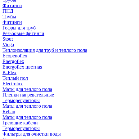
Фитинги
ПНД
Трубы
Фитинги
Гофры для труб
Резьбовые фитинги
Stout
Viega
Теплоизоляция для труб и теплого пола
Ecopenoflex
Energoflex
Energoflex цветная
K-Flex
Теплый пол
Electrolux
Маты для теплого пола
Пленки нагревательные
Терморегуляторы
Маты для теплого пола
Rehau
Маты для теплого пола
Греющие кабели
Терморегуляторы
Фильтры для очистки воды