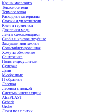
Краны маевского
Теплоносители
Термоголовка
Расходные материалы
Смазки и уплотнители
Клеи и герметики
Для пайки меди
Ленты самоклеящиеся
Скобы и крючки трубные
Заглушки монтажные
Соль таблетированная
Хомуты обжимные
Сантехника
Полотенцесушители
Сунержа
Двин
М-образные
П-образные
Лесенка
Лесенка с полкой
Системы инсталляции
AlcaPLAST
Geberit
Grohe
Люки под плитку