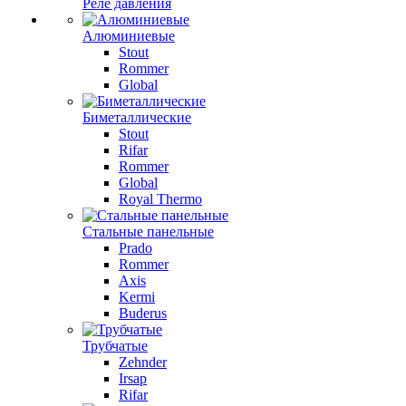
Реле давления
Алюминиевые
Stout
Rommer
Global
Биметаллические
Stout
Rifar
Rommer
Global
Royal Thermo
Стальные панельные
Prado
Rommer
Axis
Kermi
Buderus
Трубчатые
Zehnder
Irsap
Rifar