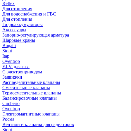
Reflex
Для отопления
Для водоснабжения и ГВС
Для отопления
Гидроаккумуляторы
Аксессуары
Запорно-регулирующая арматура
Шаровые краны
Bugatti
Stout
Itap
Oventrop
F.I.V. для газа
С электроприводом
Задвижки
Распределительные клапаны
Cмесительные клапаны
Термосмесительные клапаны
Балансировочные клапаны
Cimberio
Oventrop
Электромагнитные клапаны
Росма
Вентили и клапаны для радиаторов
Stout