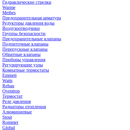
Гидравлические стрелки
Warme
Meibes
Предохранительная арматура
Редукторы давления воды
Воздухоотводчики
Группы безопасности
Предохранительные клапаны
Подпиточные клапаны
Перепускные клапаны
Обратные клапаны
Приборы управления
Регулирующие узлы
Комнатные термостаты
Emmeti
Watts
Rehau
Oventrop
Термостат
Реле давления
Радиаторы отопления
Алюминиевые
Stout
Rommer
Global