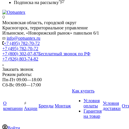
Подписка на рассылку
Московская область, городской округ
Красногорск, территориальное управление
Ильинское, «Новорижский рынок» павильон 6/1
info@optsantex.ru
+7 (495) 782-70-72
+7 (495) 782-70-72
+7 (800) 302-07-87
Бесплатный звонок по РФ
+7 (926) 803-74-82
Заказать звонок
Режим работы:
Пн-Пт 09:00—18:00
Сб-Вс 09:00—17:00
Как купить
Условия
О
Условия
Бренды
Монтаж
оплаты
От
компании
Акции
доставки
Гарантия
на товар
Войти