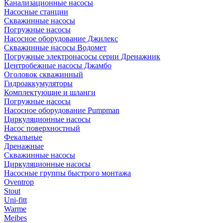
Канализационные насосы
Насосные станции
Скважинные насосы
Погружные насосы
Насосное оборудование Джилекс
Скважинные насосы Водомет
Погружные электронасосы серии Дренажник
Центробежные насосы Джамбо
Оголовок скважинный
Гидроаккумуляторы
Комплектующие и шланги
Погружные насосы
Насосное оборудование Pumpman
Циркуляционные насосы
Насос поверхностный
Фекальные
Дренажные
Скважинные насосы
Циркуляционные насосы
Насосные группы быстрого монтажа
Oventrop
Stout
Uni-fitt
Warme
Meibes