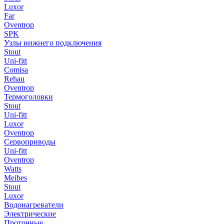
Luxor
Far
Oventrop
SPK
Узлы нижнего подключения
Stout
Uni-fitt
Comisa
Rehau
Oventrop
Термоголовки
Stout
Uni-fitt
Luxor
Oventrop
Сервоприводы
Uni-fitt
Oventrop
Watts
Meibes
Stout
Luxor
Водонагреватели
Электрические
Проточные