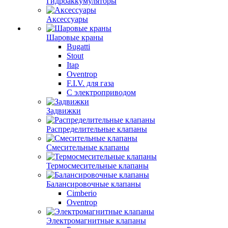
Гидроаккумуляторы
Аксессуары
Шаровые краны
Bugatti
Stout
Itap
Oventrop
F.I.V. для газа
С электроприводом
Задвижки
Распределительные клапаны
Cмесительные клапаны
Термосмесительные клапаны
Балансировочные клапаны
Cimberio
Oventrop
Электромагнитные клапаны