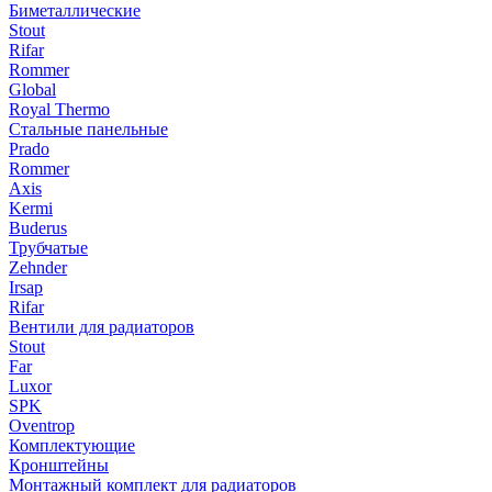
Биметаллические
Stout
Rifar
Rommer
Global
Royal Thermo
Стальные панельные
Prado
Rommer
Axis
Kermi
Buderus
Трубчатые
Zehnder
Irsap
Rifar
Вентили для радиаторов
Stout
Far
Luxor
SPK
Oventrop
Комплектующие
Кронштейны
Монтажный комплект для радиаторов