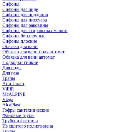
Сифоны
Сифoны для биде
Сифoны для поддонов
Сифoны для писсуара
Сифоны для раковины
Сифоны для стиральных машин
Сифоны бутылочные
Сифоны плоские
Обвязка для ванн
Обвязка для ванн полуавтомат
Обвязка для ванн автомат
Подводки гибкие
Для воды
Для газа
Трапы
Ани Пласт
ViEiR
McALPINE
Viega
AlcaPlast
Гофры сантехнические
Фановые трубы
Трубы и фитинги
Из сшитого полиэтилена
Трубы