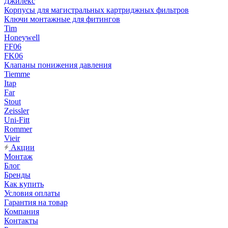
Джилекс
Корпусы для магистральных картриджных фильтров
Ключи монтажные для фитингов
Tim
Honeywell
FF06
FK06
Клапаны понижения давления
Tiemme
Itap
Far
Stout
Zeissler
Uni-Fitt
Rommer
Vieir
Акции
Монтаж
Блог
Бренды
Как купить
Условия оплаты
Гарантия на товар
Компания
Контакты