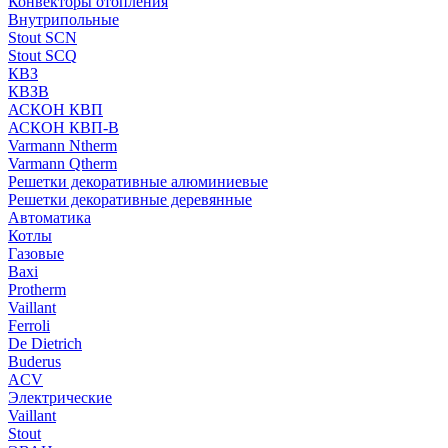
Конвекторы отопления
Внутрипольные
Stout SCN
Stout SCQ
КВЗ
КВЗВ
АСКОН КВП
АСКОН КВП-В
Varmann Ntherm
Varmann Qtherm
Решетки декоративные алюминиевые
Решетки декоративные деревянные
Автоматика
Котлы
Газовые
Baxi
Protherm
Vaillant
Ferroli
De Dietrich
Buderus
ACV
Электрические
Vaillant
Stout