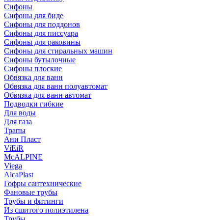
Сифоны
Сифoны для биде
Сифoны для поддонов
Сифoны для писсуара
Сифоны для раковины
Сифоны для стиральных машин
Сифоны бутылочные
Сифоны плоские
Обвязка для ванн
Обвязка для ванн полуавтомат
Обвязка для ванн автомат
Подводки гибкие
Для воды
Для газа
Трапы
Ани Пласт
ViEiR
McALPINE
Viega
AlcaPlast
Гофры сантехнические
Фановые трубы
Трубы и фитинги
Из сшитого полиэтилена
Трубы