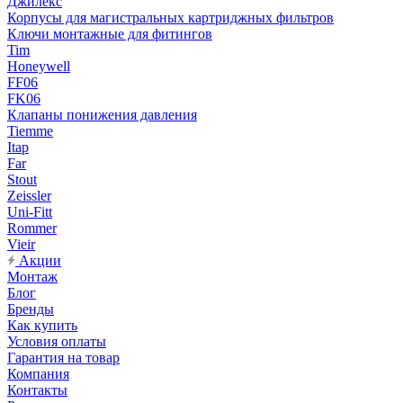
Джилекс
Корпусы для магистральных картриджных фильтров
Ключи монтажные для фитингов
Tim
Honeywell
FF06
FK06
Клапаны понижения давления
Tiemme
Itap
Far
Stout
Zeissler
Uni-Fitt
Rommer
Vieir
Акции
Монтаж
Блог
Бренды
Как купить
Условия оплаты
Гарантия на товар
Компания
Контакты