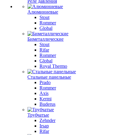
Реле давления
Алюминиевые
Stout
Rommer
Global
Биметаллические
Stout
Rifar
Rommer
Global
Royal Thermo
Стальные панельные
Prado
Rommer
Axis
Kermi
Buderus
Трубчатые
Zehnder
Irsap
Rifar