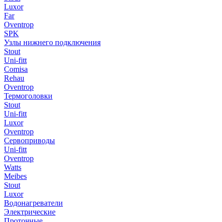
Luxor
Far
Oventrop
SPK
Узлы нижнего подключения
Stout
Uni-fitt
Comisa
Rehau
Oventrop
Термоголовки
Stout
Uni-fitt
Luxor
Oventrop
Сервоприводы
Uni-fitt
Oventrop
Watts
Meibes
Stout
Luxor
Водонагреватели
Электрические
Проточные