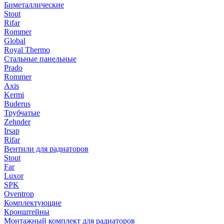
Биметаллические
Stout
Rifar
Rommer
Global
Royal Thermo
Стальные панельные
Prado
Rommer
Axis
Kermi
Buderus
Трубчатые
Zehnder
Irsap
Rifar
Вентили для радиаторов
Stout
Far
Luxor
SPK
Oventrop
Комплектующие
Кронштейны
Монтажный комплект для радиаторов