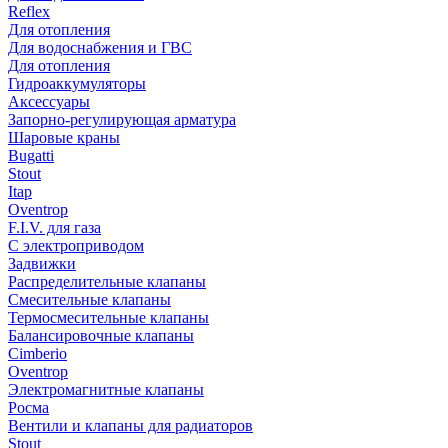
Reflex
Для отопления
Для водоснабжения и ГВС
Для отопления
Гидроаккумуляторы
Аксессуары
Запорно-регулирующая арматура
Шаровые краны
Bugatti
Stout
Itap
Oventrop
F.I.V. для газа
С электроприводом
Задвижки
Распределительные клапаны
Cмесительные клапаны
Термосмесительные клапаны
Балансировочные клапаны
Cimberio
Oventrop
Электромагнитные клапаны
Росма
Вентили и клапаны для радиаторов
Stout