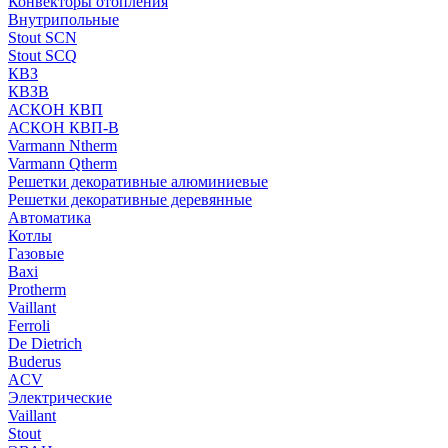
Конвекторы отопления
Внутрипольные
Stout SCN
Stout SCQ
КВЗ
КВЗВ
АСКОН КВП
АСКОН КВП-В
Varmann Ntherm
Varmann Qtherm
Решетки декоративные алюминиевые
Решетки декоративные деревянные
Автоматика
Котлы
Газовые
Baxi
Protherm
Vaillant
Ferroli
De Dietrich
Buderus
ACV
Электрические
Vaillant
Stout