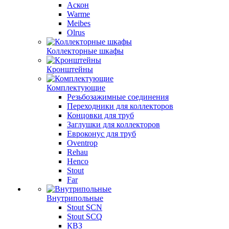
Аскон
Warme
Meibes
Olrus
Коллекторные шкафы
Кронштейны
Комплектующие
Резьбозажимные соединения
Переходники для коллекторов
Концовки для труб
Заглушки для коллекторов
Евроконус для труб
Oventrop
Rehau
Henco
Stout
Far
Внутрипольные
Stout SCN
Stout SCQ
КВЗ