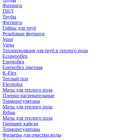
Фитинги
ПНД
Трубы
Фитинги
Гофры для труб
Резьбовые фитинги
Stout
Viega
Теплоизоляция для труб и теплого пола
Ecopenoflex
Energoflex
Energoflex цветная
K-Flex
Теплый пол
Electrolux
Маты для теплого пола
Пленки нагревательные
Терморегуляторы
Маты для теплого пола
Rehau
Маты для теплого пола
Греющие кабели
Терморегуляторы
Фильтры для очистки воды