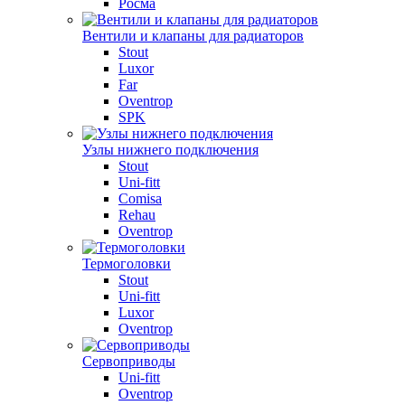
Росма
Вентили и клапаны для радиаторов
Stout
Luxor
Far
Oventrop
SPK
Узлы нижнего подключения
Stout
Uni-fitt
Comisa
Rehau
Oventrop
Термоголовки
Stout
Uni-fitt
Luxor
Oventrop
Сервоприводы
Uni-fitt
Oventrop