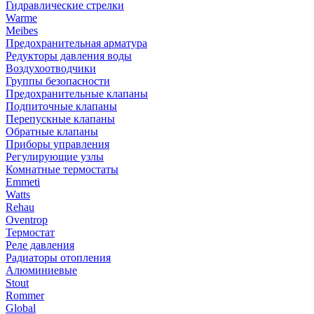
Гидравлические стрелки
Warme
Meibes
Предохранительная арматура
Редукторы давления воды
Воздухоотводчики
Группы безопасности
Предохранительные клапаны
Подпиточные клапаны
Перепускные клапаны
Обратные клапаны
Приборы управления
Регулирующие узлы
Комнатные термостаты
Emmeti
Watts
Rehau
Oventrop
Термостат
Реле давления
Радиаторы отопления
Алюминиевые
Stout
Rommer
Global