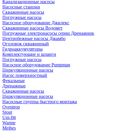
Канализационные насосы
Насосные станции
Скважинные насосы
Погружные насосы
Насосное оборудование Джилекс
Скважинные насосы Водомет
Погружные электронасосы серии Дренажник
Центробежные насосы Джамбо
Оголовок скважинный
Гидроаккумуляторы
Комплектующие и шланги
Погружные насосы
Насосное оборудование Pumpman
Циркуляционные насосы
Насос поверхностный
Фекальные
Дренажные
Скважинные насосы
Циркуляционные насосы
Насосные группы быстрого монтажа
Oventrop
Stout
Uni-fitt
Warme
Meibes