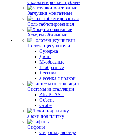
Скобы и крючки трубные
Заглушки монтажные
Соль таблетированная
Хомуты обжимные
Полотенцесушители
Сунержа
Двин
М-образные
П-образные
Лесенка
Лесенка с полкой
Системы инсталляции
AlcaPLAST
Geberit
Grohe
Люки под плитку
Сифоны
Сифoны для биде