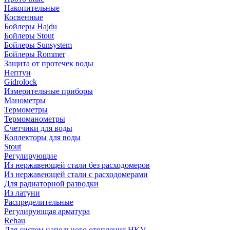
Накопительные
Косвенные
Бойлеры Hajdu
Бойлеры Stout
Бойлеры Sunsystem
Бойлеры Rommer
Защита от протечек воды
Нептун
Gidrolock
Измерительные приборы
Манометры
Термометры
Термоманометры
Счетчики для воды
Коллекторы для воды
Stout
Регулирующие
Из нержавеющей стали без расходомеров
Из нержавеющей стали с расходомерами
Для радиаторной разводки
Из латуни
Распределительные
Регулирующая арматура
Rehau
Для систем напольного отопления HKV