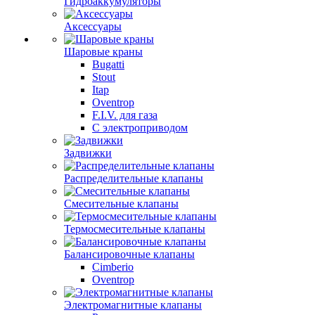
Гидроаккумуляторы
Аксессуары
Шаровые краны
Bugatti
Stout
Itap
Oventrop
F.I.V. для газа
С электроприводом
Задвижки
Распределительные клапаны
Cмесительные клапаны
Термосмесительные клапаны
Балансировочные клапаны
Cimberio
Oventrop
Электромагнитные клапаны