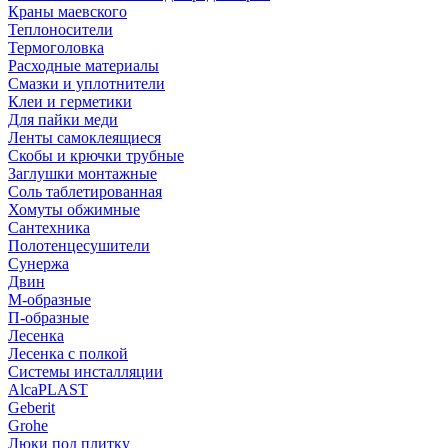
Краны маевского
Теплоносители
Термоголовка
Расходные материалы
Смазки и уплотнители
Клеи и герметики
Для пайки меди
Ленты самоклеящиеся
Скобы и крючки трубные
Заглушки монтажные
Соль таблетированная
Хомуты обжимные
Сантехника
Полотенцесушители
Сунержа
Двин
М-образные
П-образные
Лесенка
Лесенка с полкой
Системы инсталляции
AlcaPLAST
Geberit
Grohe
Люки под плитку