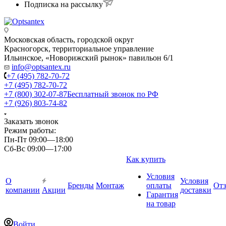
Подписка на рассылку
Московская область, городской округ
Красногорск, территориальное управление
Ильинское, «Новорижский рынок» павильон 6/1
info@optsantex.ru
+7 (495) 782-70-72
+7 (495) 782-70-72
+7 (800) 302-07-87
Бесплатный звонок по РФ
+7 (926) 803-74-82
Заказать звонок
Режим работы:
Пн-Пт 09:00—18:00
Сб-Вс 09:00—17:00
Как купить
Условия
О
Условия
Бренды
Монтаж
оплаты
От
компании
Акции
доставки
Гарантия
на товар
Войти