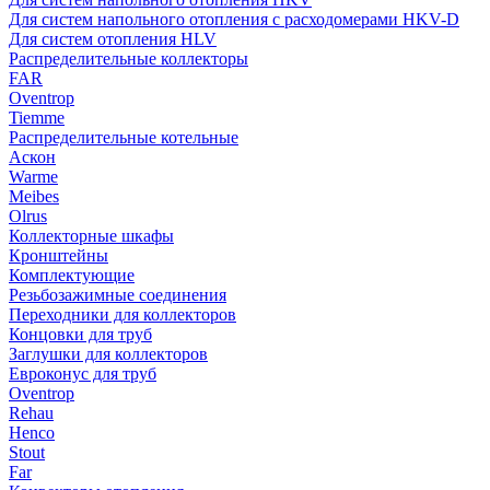
Для систем напольного отопления с расходомерами HKV-D
Для систем отопления HLV
Распределительные коллекторы
FAR
Oventrop
Tiemme
Распределительные котельные
Аскон
Warme
Meibes
Olrus
Коллекторные шкафы
Кронштейны
Комплектующие
Резьбозажимные соединения
Переходники для коллекторов
Концовки для труб
Заглушки для коллекторов
Евроконус для труб
Oventrop
Rehau
Henco
Stout
Far