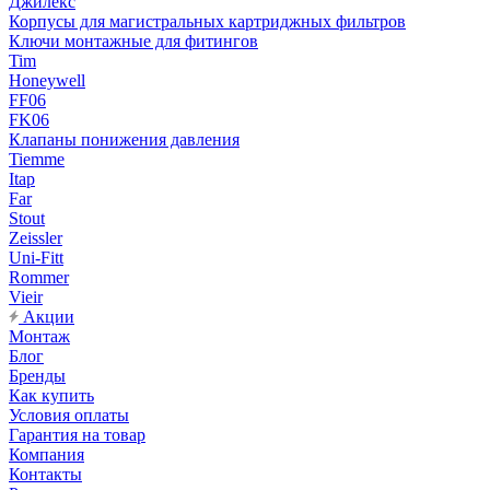
Джилекс
Корпусы для магистральных картриджных фильтров
Ключи монтажные для фитингов
Tim
Honeywell
FF06
FK06
Клапаны понижения давления
Tiemme
Itap
Far
Stout
Zeissler
Uni-Fitt
Rommer
Vieir
Акции
Монтаж
Блог
Бренды
Как купить
Условия оплаты
Гарантия на товар
Компания
Контакты