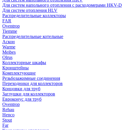
Для систем напольного отопления с расходомерами HKV-D
Для систем отопления HLV
Распределительные коллекторы
FAR
Oventrop
Tiemme
Распределительные котельные
Аскон
Warme
Meibes
Olrus
Коллекторные шкафы
Кронштейны
Комплектующие
Резьбозажимные соединения
Переходники для коллекторов
Концовки для труб
Заглушки для коллекторов
Евроконус для труб
Oventrop
Rehau
Henco
Stout
Far