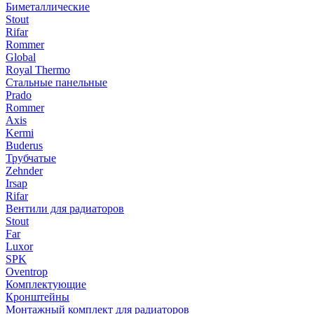
Биметаллические
Stout
Rifar
Rommer
Global
Royal Thermo
Стальные панельные
Prado
Rommer
Axis
Kermi
Buderus
Трубчатые
Zehnder
Irsap
Rifar
Вентили для радиаторов
Stout
Far
Luxor
SPK
Oventrop
Комплектующие
Кронштейны
Монтажный комплект для радиаторов