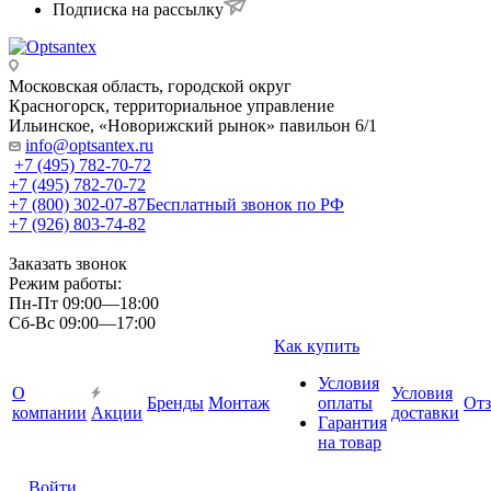
Подписка на рассылку
Московская область, городской округ
Красногорск, территориальное управление
Ильинское, «Новорижский рынок» павильон 6/1
info@optsantex.ru
+7 (495) 782-70-72
+7 (495) 782-70-72
+7 (800) 302-07-87
Бесплатный звонок по РФ
+7 (926) 803-74-82
Заказать звонок
Режим работы:
Пн-Пт 09:00—18:00
Сб-Вс 09:00—17:00
Как купить
Условия
О
Условия
Бренды
Монтаж
оплаты
От
компании
Акции
доставки
Гарантия
на товар
Войти