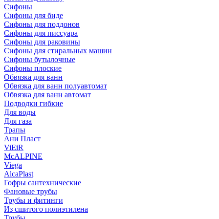
Сифоны
Сифoны для биде
Сифoны для поддонов
Сифoны для писсуара
Сифоны для раковины
Сифоны для стиральных машин
Сифоны бутылочные
Сифоны плоские
Обвязка для ванн
Обвязка для ванн полуавтомат
Обвязка для ванн автомат
Подводки гибкие
Для воды
Для газа
Трапы
Ани Пласт
ViEiR
McALPINE
Viega
AlcaPlast
Гофры сантехнические
Фановые трубы
Трубы и фитинги
Из сшитого полиэтилена
Трубы