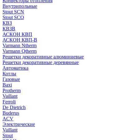
Конвекторы отопления
Внутрипольные
Stout SCN
Stout SCQ
КВЗ
КВЗВ
АСКОН КВП
АСКОН КВП-В
Varmann Ntherm
Varmann Qtherm
Решетки декоративные алюминиевые
Решетки декоративные деревянные
Автоматика
Котлы
Газовые
Baxi
Protherm
Vaillant
Ferroli
De Dietrich
Buderus
ACV
Электрические
Vaillant
Stout