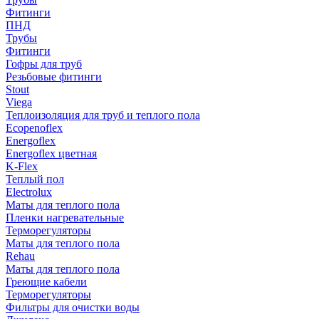
Фитинги
ПНД
Трубы
Фитинги
Гофры для труб
Резьбовые фитинги
Stout
Viega
Теплоизоляция для труб и теплого пола
Ecopenoflex
Energoflex
Energoflex цветная
K-Flex
Теплый пол
Electrolux
Маты для теплого пола
Пленки нагревательные
Терморегуляторы
Маты для теплого пола
Rehau
Маты для теплого пола
Греющие кабели
Терморегуляторы
Фильтры для очистки воды