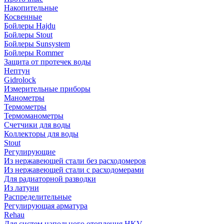
Накопительные
Косвенные
Бойлеры Hajdu
Бойлеры Stout
Бойлеры Sunsystem
Бойлеры Rommer
Защита от протечек воды
Нептун
Gidrolock
Измерительные приборы
Манометры
Термометры
Термоманометры
Счетчики для воды
Коллекторы для воды
Stout
Регулирующие
Из нержавеющей стали без расходомеров
Из нержавеющей стали с расходомерами
Для радиаторной разводки
Из латуни
Распределительные
Регулирующая арматура
Rehau
Для систем напольного отопления HKV