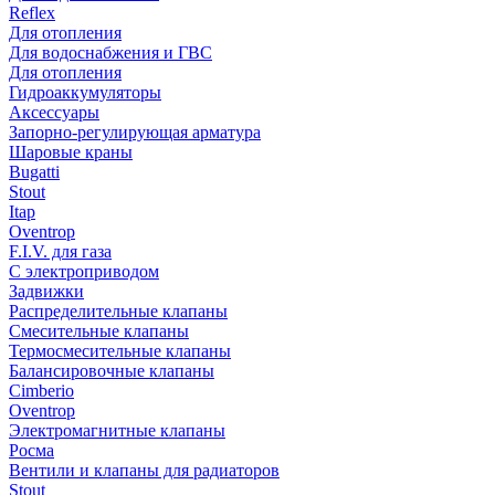
Reflex
Для отопления
Для водоснабжения и ГВС
Для отопления
Гидроаккумуляторы
Аксессуары
Запорно-регулирующая арматура
Шаровые краны
Bugatti
Stout
Itap
Oventrop
F.I.V. для газа
С электроприводом
Задвижки
Распределительные клапаны
Cмесительные клапаны
Термосмесительные клапаны
Балансировочные клапаны
Cimberio
Oventrop
Электромагнитные клапаны
Росма
Вентили и клапаны для радиаторов
Stout