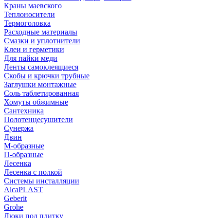
Краны маевского
Теплоносители
Термоголовка
Расходные материалы
Смазки и уплотнители
Клеи и герметики
Для пайки меди
Ленты самоклеящиеся
Скобы и крючки трубные
Заглушки монтажные
Соль таблетированная
Хомуты обжимные
Сантехника
Полотенцесушители
Сунержа
Двин
М-образные
П-образные
Лесенка
Лесенка с полкой
Системы инсталляции
AlcaPLAST
Geberit
Grohe
Люки под плитку