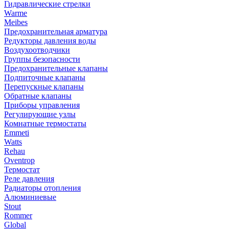
Гидравлические стрелки
Warme
Meibes
Предохранительная арматура
Редукторы давления воды
Воздухоотводчики
Группы безопасности
Предохранительные клапаны
Подпиточные клапаны
Перепускные клапаны
Обратные клапаны
Приборы управления
Регулирующие узлы
Комнатные термостаты
Emmeti
Watts
Rehau
Oventrop
Термостат
Реле давления
Радиаторы отопления
Алюминиевые
Stout
Rommer
Global