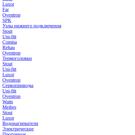
Luxor
Far
Oventrop
SPK
Узлы нижнего подключения
Stout
Uni-fitt
Comisa
Rehau
Oventrop
Термоголовки
Stout
Uni-fitt
Luxor
Oventrop
Сервоприводы
Uni-fitt
Oventrop
Watts
Meibes
Stout
Luxor
Водонагреватели
Электрические
Проточные