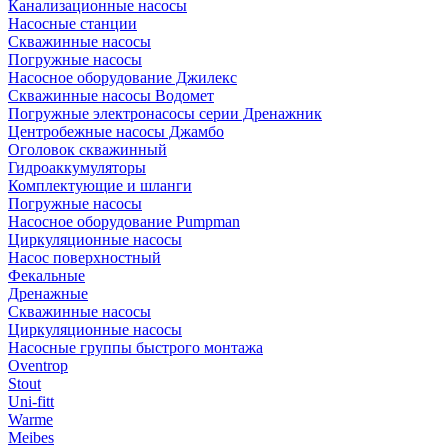
Канализационные насосы
Насосные станции
Скважинные насосы
Погружные насосы
Насосное оборудование Джилекс
Скважинные насосы Водомет
Погружные электронасосы серии Дренажник
Центробежные насосы Джамбо
Оголовок скважинный
Гидроаккумуляторы
Комплектующие и шланги
Погружные насосы
Насосное оборудование Pumpman
Циркуляционные насосы
Насос поверхностный
Фекальные
Дренажные
Скважинные насосы
Циркуляционные насосы
Насосные группы быстрого монтажа
Oventrop
Stout
Uni-fitt
Warme
Meibes