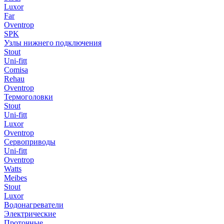
Luxor
Far
Oventrop
SPK
Узлы нижнего подключения
Stout
Uni-fitt
Comisa
Rehau
Oventrop
Термоголовки
Stout
Uni-fitt
Luxor
Oventrop
Сервоприводы
Uni-fitt
Oventrop
Watts
Meibes
Stout
Luxor
Водонагреватели
Электрические
Проточные