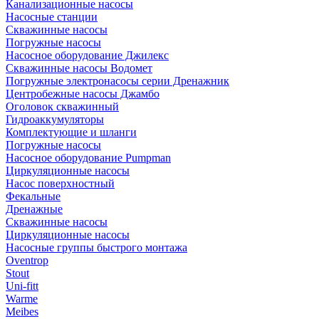
Канализационные насосы
Насосные станции
Скважинные насосы
Погружные насосы
Насосное оборудование Джилекс
Скважинные насосы Водомет
Погружные электронасосы серии Дренажник
Центробежные насосы Джамбо
Оголовок скважинный
Гидроаккумуляторы
Комплектующие и шланги
Погружные насосы
Насосное оборудование Pumpman
Циркуляционные насосы
Насос поверхностный
Фекальные
Дренажные
Скважинные насосы
Циркуляционные насосы
Насосные группы быстрого монтажа
Oventrop
Stout
Uni-fitt
Warme
Meibes