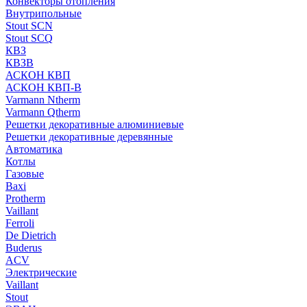
Конвекторы отопления
Внутрипольные
Stout SCN
Stout SCQ
КВЗ
КВЗВ
АСКОН КВП
АСКОН КВП-В
Varmann Ntherm
Varmann Qtherm
Решетки декоративные алюминиевые
Решетки декоративные деревянные
Автоматика
Котлы
Газовые
Baxi
Protherm
Vaillant
Ferroli
De Dietrich
Buderus
ACV
Электрические
Vaillant
Stout