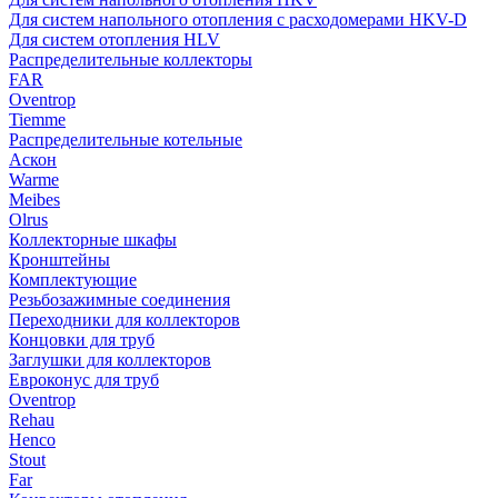
Для систем напольного отопления с расходомерами HKV-D
Для систем отопления HLV
Распределительные коллекторы
FAR
Oventrop
Tiemme
Распределительные котельные
Аскон
Warme
Meibes
Olrus
Коллекторные шкафы
Кронштейны
Комплектующие
Резьбозажимные соединения
Переходники для коллекторов
Концовки для труб
Заглушки для коллекторов
Евроконус для труб
Oventrop
Rehau
Henco
Stout
Far