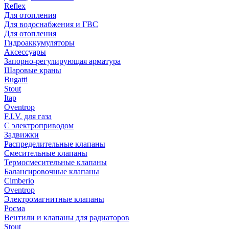
Reflex
Для отопления
Для водоснабжения и ГВС
Для отопления
Гидроаккумуляторы
Аксессуары
Запорно-регулирующая арматура
Шаровые краны
Bugatti
Stout
Itap
Oventrop
F.I.V. для газа
С электроприводом
Задвижки
Распределительные клапаны
Cмесительные клапаны
Термосмесительные клапаны
Балансировочные клапаны
Cimberio
Oventrop
Электромагнитные клапаны
Росма
Вентили и клапаны для радиаторов
Stout