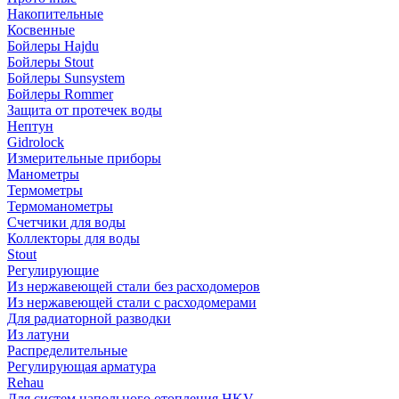
Накопительные
Косвенные
Бойлеры Hajdu
Бойлеры Stout
Бойлеры Sunsystem
Бойлеры Rommer
Защита от протечек воды
Нептун
Gidrolock
Измерительные приборы
Манометры
Термометры
Термоманометры
Счетчики для воды
Коллекторы для воды
Stout
Регулирующие
Из нержавеющей стали без расходомеров
Из нержавеющей стали с расходомерами
Для радиаторной разводки
Из латуни
Распределительные
Регулирующая арматура
Rehau
Для систем напольного отопления HKV