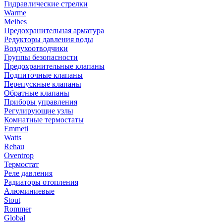
Гидравлические стрелки
Warme
Meibes
Предохранительная арматура
Редукторы давления воды
Воздухоотводчики
Группы безопасности
Предохранительные клапаны
Подпиточные клапаны
Перепускные клапаны
Обратные клапаны
Приборы управления
Регулирующие узлы
Комнатные термостаты
Emmeti
Watts
Rehau
Oventrop
Термостат
Реле давления
Радиаторы отопления
Алюминиевые
Stout
Rommer
Global