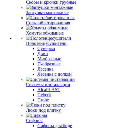
Скобы и крючки трубные
Заглушки монтажные
Соль таблетированная
Хомуты обжимные
Полотенцесушители
Сунержа
Двин
М-образные
П-образные
Лесенка
Лесенка с полкой
Системы инсталляции
AlcaPLAST
Geberit
Grohe
Люки под плитку
Сифоны
Сифoны для биде