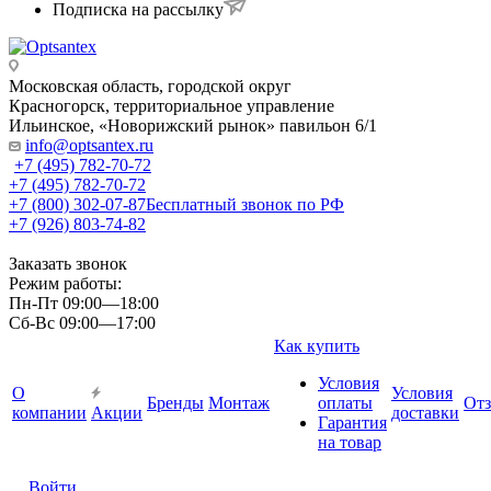
Подписка на рассылку
Московская область, городской округ
Красногорск, территориальное управление
Ильинское, «Новорижский рынок» павильон 6/1
info@optsantex.ru
+7 (495) 782-70-72
+7 (495) 782-70-72
+7 (800) 302-07-87
Бесплатный звонок по РФ
+7 (926) 803-74-82
Заказать звонок
Режим работы:
Пн-Пт 09:00—18:00
Сб-Вс 09:00—17:00
Как купить
Условия
О
Условия
Бренды
Монтаж
оплаты
От
компании
Акции
доставки
Гарантия
на товар
Войти