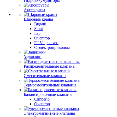
Гидроаккумуляторы
Аксессуары
Шаровые краны
Bugatti
Stout
Itap
Oventrop
F.I.V. для газа
С электроприводом
Задвижки
Распределительные клапаны
Cмесительные клапаны
Термосмесительные клапаны
Балансировочные клапаны
Cimberio
Oventrop
Электромагнитные клапаны