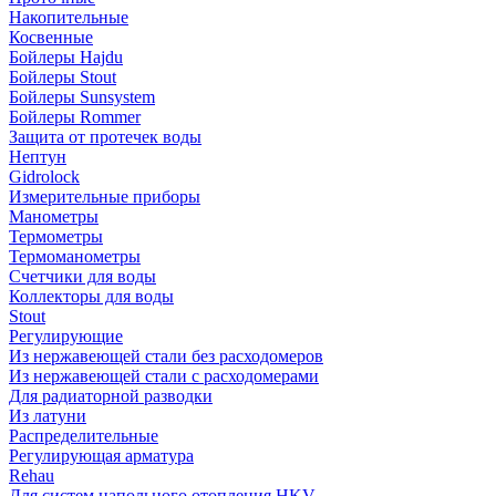
Накопительные
Косвенные
Бойлеры Hajdu
Бойлеры Stout
Бойлеры Sunsystem
Бойлеры Rommer
Защита от протечек воды
Нептун
Gidrolock
Измерительные приборы
Манометры
Термометры
Термоманометры
Счетчики для воды
Коллекторы для воды
Stout
Регулирующие
Из нержавеющей стали без расходомеров
Из нержавеющей стали с расходомерами
Для радиаторной разводки
Из латуни
Распределительные
Регулирующая арматура
Rehau
Для систем напольного отопления HKV