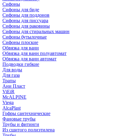
Сифоны
Сифoны для биде
Сифoны для поддонов
Сифoны для писсуара
Сифоны для раковины
Сифоны для стиральных машин
Сифоны бутылочные
Сифоны плоские
Обвязка для ванн
Обвязка для ванн полуавтомат
Обвязка для ванн автомат
Подводки гибкие
Для воды
Для газа
Трапы
Ани Пласт
ViEiR
McALPINE
Viega
AlcaPlast
Гофры сантехнические
Фановые трубы
Трубы и фитинги
Из сшитого полиэтилена
Трубы