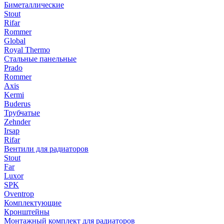
Биметаллические
Stout
Rifar
Rommer
Global
Royal Thermo
Стальные панельные
Prado
Rommer
Axis
Kermi
Buderus
Трубчатые
Zehnder
Irsap
Rifar
Вентили для радиаторов
Stout
Far
Luxor
SPK
Oventrop
Комплектующие
Кронштейны
Монтажный комплект для радиаторов