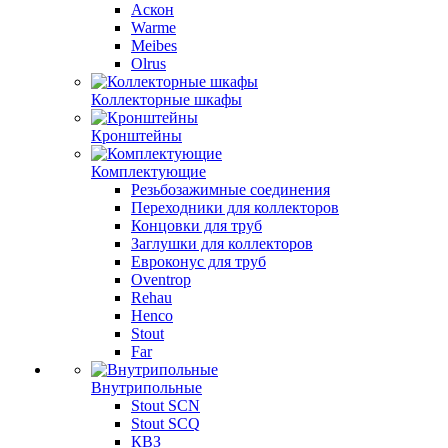
Аскон
Warme
Meibes
Olrus
Коллекторные шкафы
Кронштейны
Комплектующие
Резьбозажимные соединения
Переходники для коллекторов
Концовки для труб
Заглушки для коллекторов
Евроконус для труб
Oventrop
Rehau
Henco
Stout
Far
Внутрипольные
Stout SCN
Stout SCQ
КВЗ