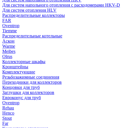
Для систем напольного отопления с расходомерами HKV-D
Для систем отопления HLV
Распределительные коллекторы
FAR
Oventrop
Tiemme
Распределительные котельные
Аскон
Warme
Meibes
Olrus
Коллекторные шкафы
Кронштейны
Комплектующие
Резьбозажимные соединения
Переходники для коллекторов
Концовки для труб
Заглушки для коллекторов
Евроконус для труб
Oventrop
Rehau
Henco
Stout
Far