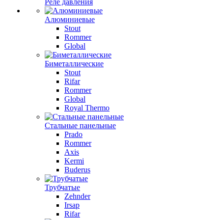
Реле давления
Алюминиевые
Stout
Rommer
Global
Биметаллические
Stout
Rifar
Rommer
Global
Royal Thermo
Стальные панельные
Prado
Rommer
Axis
Kermi
Buderus
Трубчатые
Zehnder
Irsap
Rifar