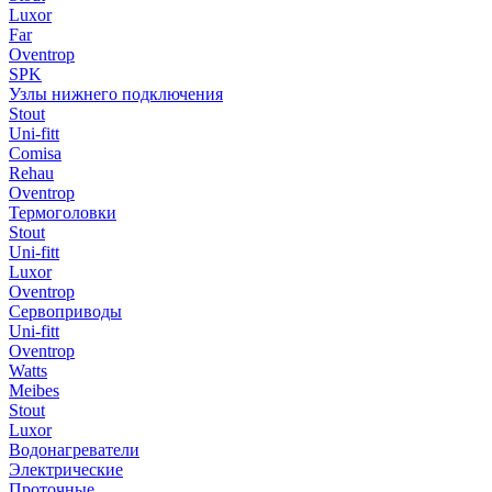
Luxor
Far
Oventrop
SPK
Узлы нижнего подключения
Stout
Uni-fitt
Comisa
Rehau
Oventrop
Термоголовки
Stout
Uni-fitt
Luxor
Oventrop
Сервоприводы
Uni-fitt
Oventrop
Watts
Meibes
Stout
Luxor
Водонагреватели
Электрические
Проточные