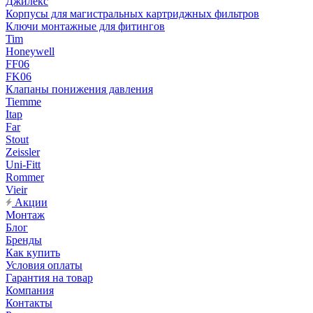
Джилекс
Корпусы для магистральных картриджных фильтров
Ключи монтажные для фитингов
Tim
Honeywell
FF06
FK06
Клапаны понижения давления
Tiemme
Itap
Far
Stout
Zeissler
Uni-Fitt
Rommer
Vieir
Акции
Монтаж
Блог
Бренды
Как купить
Условия оплаты
Гарантия на товар
Компания
Контакты