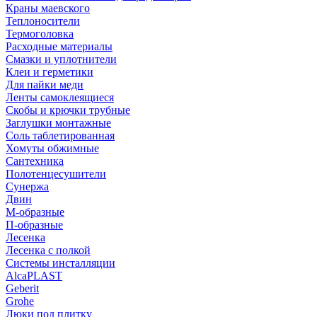
Краны маевского
Теплоносители
Термоголовка
Расходные материалы
Смазки и уплотнители
Клеи и герметики
Для пайки меди
Ленты самоклеящиеся
Скобы и крючки трубные
Заглушки монтажные
Соль таблетированная
Хомуты обжимные
Сантехника
Полотенцесушители
Сунержа
Двин
М-образные
П-образные
Лесенка
Лесенка с полкой
Системы инсталляции
AlcaPLAST
Geberit
Grohe
Люки под плитку