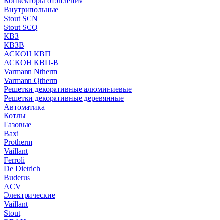
Конвекторы отопления
Внутрипольные
Stout SCN
Stout SCQ
КВЗ
КВЗВ
АСКОН КВП
АСКОН КВП-В
Varmann Ntherm
Varmann Qtherm
Решетки декоративные алюминиевые
Решетки декоративные деревянные
Автоматика
Котлы
Газовые
Baxi
Protherm
Vaillant
Ferroli
De Dietrich
Buderus
ACV
Электрические
Vaillant
Stout