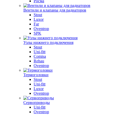
Росма
Вентили и клапаны для радиаторов
Stout
Luxor
Far
Oventrop
SPK
Узлы нижнего подключения
Stout
Uni-fitt
Comisa
Rehau
Oventrop
Термоголовки
Stout
Uni-fitt
Luxor
Oventrop
Сервоприводы
Uni-fitt
Oventrop