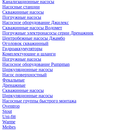
Канализационные насосы
Насосные станции
Скважинные насосы
Погружные насосы
Насосное оборудование Джилекс
Скважинные насосы Водомет
Погружные электронасосы серии Дренажник
Центробежные насосы Джамбо
Оголовок скважинный
Гидроаккумуляторы
Комплектующие и шланги
Погружные насосы
Насосное оборудование Pumpman
Циркуляционные насосы
Насос поверхностный
Фекальные
Дренажные
Скважинные насосы
Циркуляционные насосы
Насосные группы быстрого монтажа
Oventrop
Stout
Uni-fitt
Warme
Meibes