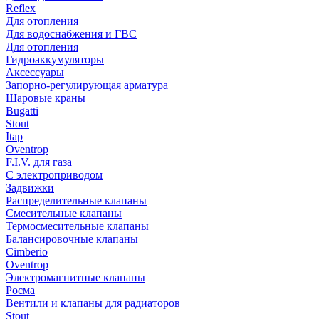
Reflex
Для отопления
Для водоснабжения и ГВС
Для отопления
Гидроаккумуляторы
Аксессуары
Запорно-регулирующая арматура
Шаровые краны
Bugatti
Stout
Itap
Oventrop
F.I.V. для газа
С электроприводом
Задвижки
Распределительные клапаны
Cмесительные клапаны
Термосмесительные клапаны
Балансировочные клапаны
Cimberio
Oventrop
Электромагнитные клапаны
Росма
Вентили и клапаны для радиаторов
Stout