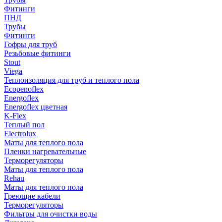
Фитинги
ПНД
Трубы
Фитинги
Гофры для труб
Резьбовые фитинги
Stout
Viega
Теплоизоляция для труб и теплого пола
Ecopenoflex
Energoflex
Energoflex цветная
K-Flex
Теплый пол
Electrolux
Маты для теплого пола
Пленки нагревательные
Терморегуляторы
Маты для теплого пола
Rehau
Маты для теплого пола
Греющие кабели
Терморегуляторы
Фильтры для очистки воды