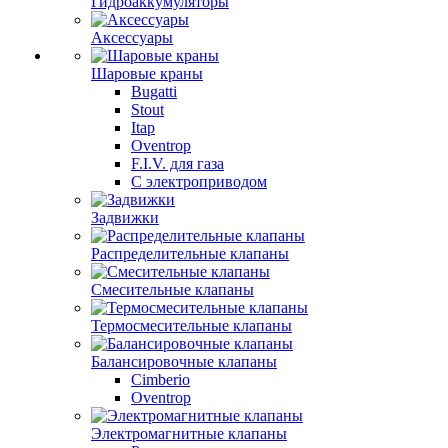
Гидроаккумуляторы
Аксессуары
Шаровые краны
Bugatti
Stout
Itap
Oventrop
F.I.V. для газа
С электроприводом
Задвижки
Распределительные клапаны
Cмесительные клапаны
Термосмесительные клапаны
Балансировочные клапаны
Cimberio
Oventrop
Электромагнитные клапаны