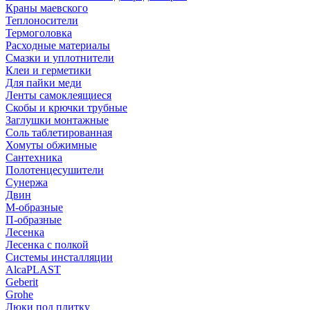
Краны маевского
Теплоносители
Термоголовка
Расходные материалы
Смазки и уплотнители
Клеи и герметики
Для пайки меди
Ленты самоклеящиеся
Скобы и крючки трубные
Заглушки монтажные
Соль таблетированная
Хомуты обжимные
Сантехника
Полотенцесушители
Сунержа
Двин
М-образные
П-образные
Лесенка
Лесенка с полкой
Системы инсталляции
AlcaPLAST
Geberit
Grohe
Люки под плитку