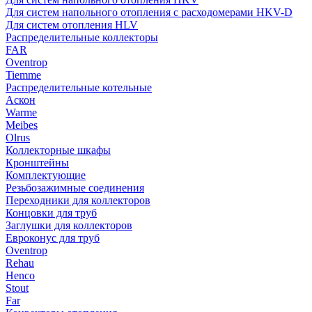
Для систем напольного отопления с расходомерами HKV-D
Для систем отопления HLV
Распределительные коллекторы
FAR
Oventrop
Tiemme
Распределительные котельные
Аскон
Warme
Meibes
Olrus
Коллекторные шкафы
Кронштейны
Комплектующие
Резьбозажимные соединения
Переходники для коллекторов
Концовки для труб
Заглушки для коллекторов
Евроконус для труб
Oventrop
Rehau
Henco
Stout
Far