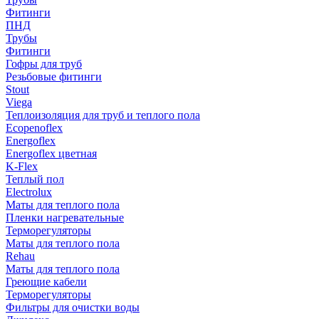
Фитинги
ПНД
Трубы
Фитинги
Гофры для труб
Резьбовые фитинги
Stout
Viega
Теплоизоляция для труб и теплого пола
Ecopenoflex
Energoflex
Energoflex цветная
K-Flex
Теплый пол
Electrolux
Маты для теплого пола
Пленки нагревательные
Терморегуляторы
Маты для теплого пола
Rehau
Маты для теплого пола
Греющие кабели
Терморегуляторы
Фильтры для очистки воды