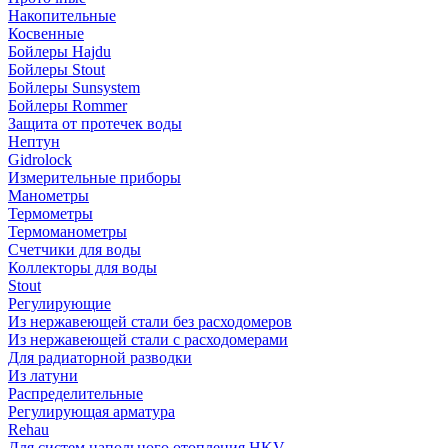
Накопительные
Косвенные
Бойлеры Hajdu
Бойлеры Stout
Бойлеры Sunsystem
Бойлеры Rommer
Защита от протечек воды
Нептун
Gidrolock
Измерительные приборы
Манометры
Термометры
Термоманометры
Счетчики для воды
Коллекторы для воды
Stout
Регулирующие
Из нержавеющей стали без расходомеров
Из нержавеющей стали с расходомерами
Для радиаторной разводки
Из латуни
Распределительные
Регулирующая арматура
Rehau
Для систем напольного отопления HKV