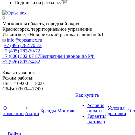
Подписка на рассылку
Московская область, городской округ
Красногорск, территориальное управление
Ильинское, «Новорижский рынок» павильон 6/1
info@optsantex.ru
+7 (495) 782-70-72
+7 (495) 782-70-72
+7 (800) 302-07-87
Бесплатный звонок по РФ
+7 (926) 803-74-82
Заказать звонок
Режим работы:
Пн-Пт 09:00—18:00
Сб-Вс 09:00—17:00
Как купить
Условия
О
Условия
Бренды
Монтаж
оплаты
От
компании
Акции
доставки
Гарантия
на товар
Войти