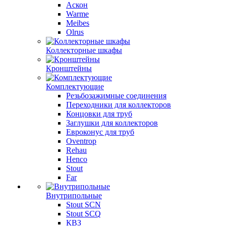
Аскон
Warme
Meibes
Olrus
Коллекторные шкафы
Кронштейны
Комплектующие
Резьбозажимные соединения
Переходники для коллекторов
Концовки для труб
Заглушки для коллекторов
Евроконус для труб
Oventrop
Rehau
Henco
Stout
Far
Внутрипольные
Stout SCN
Stout SCQ
КВЗ