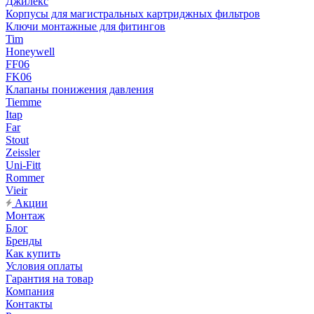
Джилекс
Корпусы для магистральных картриджных фильтров
Ключи монтажные для фитингов
Tim
Honeywell
FF06
FK06
Клапаны понижения давления
Tiemme
Itap
Far
Stout
Zeissler
Uni-Fitt
Rommer
Vieir
Акции
Монтаж
Блог
Бренды
Как купить
Условия оплаты
Гарантия на товар
Компания
Контакты