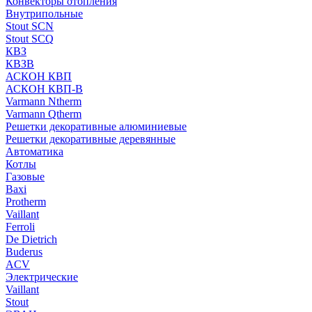
Конвекторы отопления
Внутрипольные
Stout SCN
Stout SCQ
КВЗ
КВЗВ
АСКОН КВП
АСКОН КВП-В
Varmann Ntherm
Varmann Qtherm
Решетки декоративные алюминиевые
Решетки декоративные деревянные
Автоматика
Котлы
Газовые
Baxi
Protherm
Vaillant
Ferroli
De Dietrich
Buderus
ACV
Электрические
Vaillant
Stout