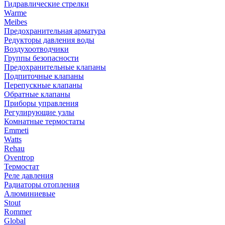
Гидравлические стрелки
Warme
Meibes
Предохранительная арматура
Редукторы давления воды
Воздухоотводчики
Группы безопасности
Предохранительные клапаны
Подпиточные клапаны
Перепускные клапаны
Обратные клапаны
Приборы управления
Регулирующие узлы
Комнатные термостаты
Emmeti
Watts
Rehau
Oventrop
Термостат
Реле давления
Радиаторы отопления
Алюминиевые
Stout
Rommer
Global