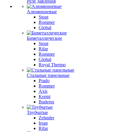
Реле давления
Алюминиевые
Stout
Rommer
Global
Биметаллические
Stout
Rifar
Rommer
Global
Royal Thermo
Стальные панельные
Prado
Rommer
Axis
Kermi
Buderus
Трубчатые
Zehnder
Irsap
Rifar