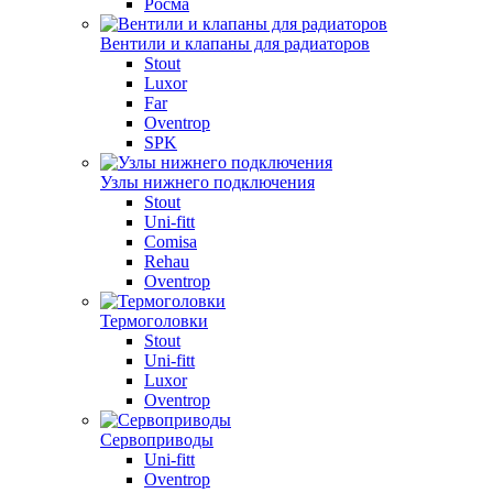
Росма
Вентили и клапаны для радиаторов
Stout
Luxor
Far
Oventrop
SPK
Узлы нижнего подключения
Stout
Uni-fitt
Comisa
Rehau
Oventrop
Термоголовки
Stout
Uni-fitt
Luxor
Oventrop
Сервоприводы
Uni-fitt
Oventrop