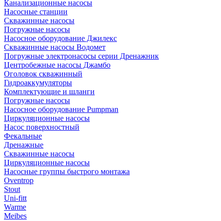
Канализационные насосы
Насосные станции
Скважинные насосы
Погружные насосы
Насосное оборудование Джилекс
Скважинные насосы Водомет
Погружные электронасосы серии Дренажник
Центробежные насосы Джамбо
Оголовок скважинный
Гидроаккумуляторы
Комплектующие и шланги
Погружные насосы
Насосное оборудование Pumpman
Циркуляционные насосы
Насос поверхностный
Фекальные
Дренажные
Скважинные насосы
Циркуляционные насосы
Насосные группы быстрого монтажа
Oventrop
Stout
Uni-fitt
Warme
Meibes