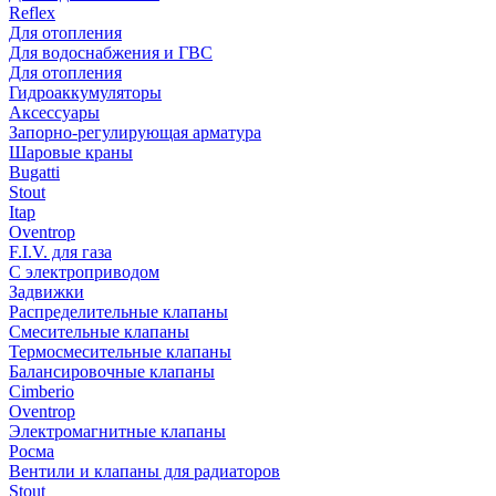
Reflex
Для отопления
Для водоснабжения и ГВС
Для отопления
Гидроаккумуляторы
Аксессуары
Запорно-регулирующая арматура
Шаровые краны
Bugatti
Stout
Itap
Oventrop
F.I.V. для газа
С электроприводом
Задвижки
Распределительные клапаны
Cмесительные клапаны
Термосмесительные клапаны
Балансировочные клапаны
Cimberio
Oventrop
Электромагнитные клапаны
Росма
Вентили и клапаны для радиаторов
Stout