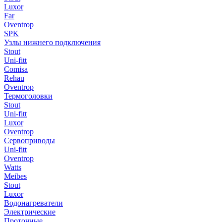
Luxor
Far
Oventrop
SPK
Узлы нижнего подключения
Stout
Uni-fitt
Comisa
Rehau
Oventrop
Термоголовки
Stout
Uni-fitt
Luxor
Oventrop
Сервоприводы
Uni-fitt
Oventrop
Watts
Meibes
Stout
Luxor
Водонагреватели
Электрические
Проточные