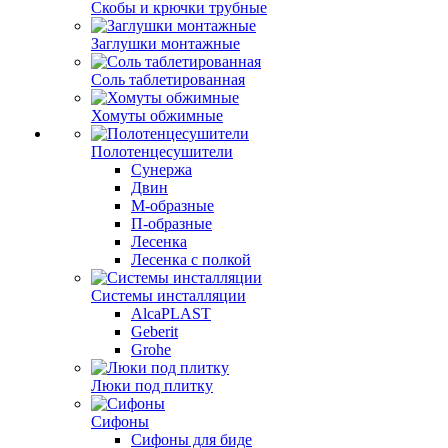
Скобы и крючки трубные
Заглушки монтажные
Соль таблетированная
Хомуты обжимные
Полотенцесушители
Сунержа
Двин
М-образные
П-образные
Лесенка
Лесенка с полкой
Системы инсталляции
AlcaPLAST
Geberit
Grohe
Люки под плитку
Сифоны
Сифoны для биде