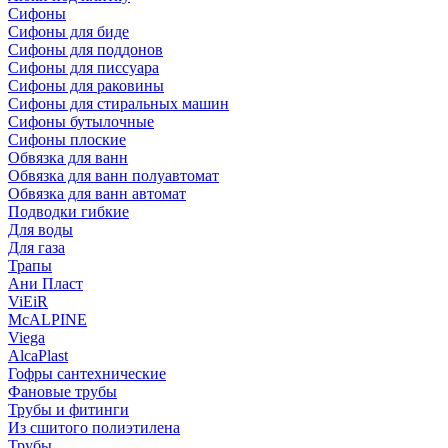
Сифоны
Сифoны для биде
Сифoны для поддонов
Сифoны для писсуара
Сифоны для раковины
Сифоны для стиральных машин
Сифоны бутылочные
Сифоны плоские
Обвязка для ванн
Обвязка для ванн полуавтомат
Обвязка для ванн автомат
Подводки гибкие
Для воды
Для газа
Трапы
Ани Пласт
ViEiR
McALPINE
Viega
AlcaPlast
Гофры сантехнические
Фановые трубы
Трубы и фитинги
Из сшитого полиэтилена
Трубы