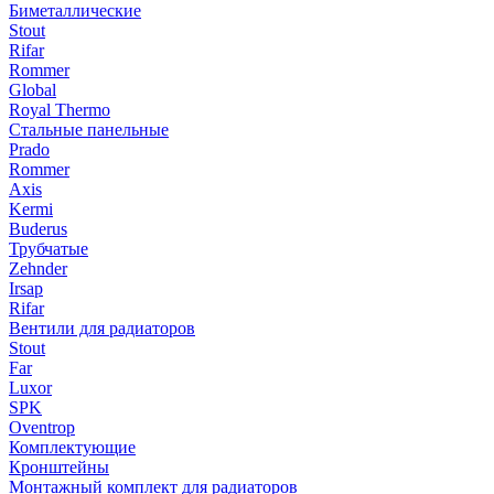
Биметаллические
Stout
Rifar
Rommer
Global
Royal Thermo
Стальные панельные
Prado
Rommer
Axis
Kermi
Buderus
Трубчатые
Zehnder
Irsap
Rifar
Вентили для радиаторов
Stout
Far
Luxor
SPK
Oventrop
Комплектующие
Кронштейны
Монтажный комплект для радиаторов