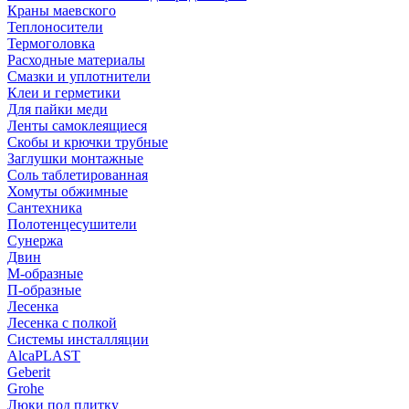
Краны маевского
Теплоносители
Термоголовка
Расходные материалы
Смазки и уплотнители
Клеи и герметики
Для пайки меди
Ленты самоклеящиеся
Скобы и крючки трубные
Заглушки монтажные
Соль таблетированная
Хомуты обжимные
Сантехника
Полотенцесушители
Сунержа
Двин
М-образные
П-образные
Лесенка
Лесенка с полкой
Системы инсталляции
AlcaPLAST
Geberit
Grohe
Люки под плитку