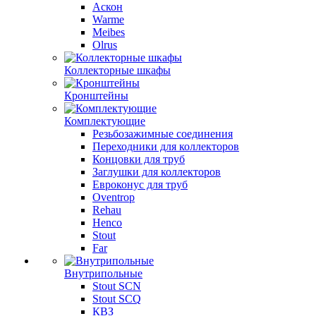
Аскон
Warme
Meibes
Olrus
Коллекторные шкафы
Кронштейны
Комплектующие
Резьбозажимные соединения
Переходники для коллекторов
Концовки для труб
Заглушки для коллекторов
Евроконус для труб
Oventrop
Rehau
Henco
Stout
Far
Внутрипольные
Stout SCN
Stout SCQ
КВЗ