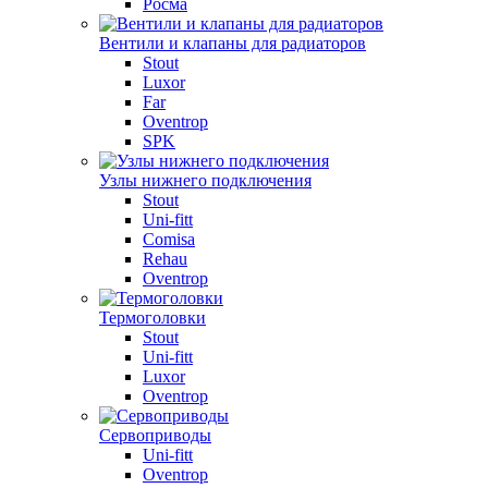
Росма
Вентили и клапаны для радиаторов
Stout
Luxor
Far
Oventrop
SPK
Узлы нижнего подключения
Stout
Uni-fitt
Comisa
Rehau
Oventrop
Термоголовки
Stout
Uni-fitt
Luxor
Oventrop
Сервоприводы
Uni-fitt
Oventrop