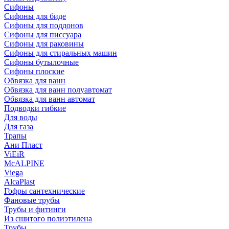
Сифоны
Сифoны для биде
Сифoны для поддонов
Сифoны для писсуара
Сифоны для раковины
Сифоны для стиральных машин
Сифоны бутылочные
Сифоны плоские
Обвязка для ванн
Обвязка для ванн полуавтомат
Обвязка для ванн автомат
Подводки гибкие
Для воды
Для газа
Трапы
Ани Пласт
ViEiR
McALPINE
Viega
AlcaPlast
Гофры сантехнические
Фановые трубы
Трубы и фитинги
Из сшитого полиэтилена
Трубы