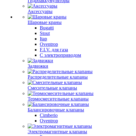
Гидроаккумуляторы
Аксессуары
Шаровые краны
Bugatti
Stout
Itap
Oventrop
F.I.V. для газа
С электроприводом
Задвижки
Распределительные клапаны
Cмесительные клапаны
Термосмесительные клапаны
Балансировочные клапаны
Cimberio
Oventrop
Электромагнитные клапаны