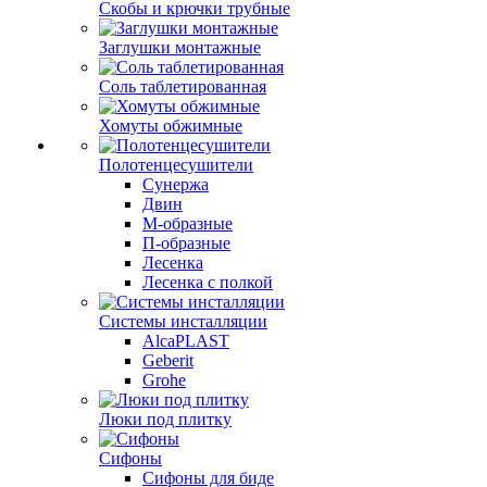
Скобы и крючки трубные
Заглушки монтажные
Соль таблетированная
Хомуты обжимные
Полотенцесушители
Сунержа
Двин
М-образные
П-образные
Лесенка
Лесенка с полкой
Системы инсталляции
AlcaPLAST
Geberit
Grohe
Люки под плитку
Сифоны
Сифoны для биде