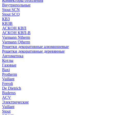
Конвекторы отопления
Внутрипольные
Stout SCN
Stout SCQ
КВЗ
КВЗВ
АСКОН КВП
АСКОН КВП-В
Varmann Ntherm
Varmann Qtherm
Решетки декоративные алюминиевые
Решетки декоративные деревянные
Автоматика
Котлы
Газовые
Baxi
Protherm
Vaillant
Ferroli
De Dietrich
Buderus
ACV
Электрические
Vaillant
Stout