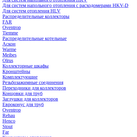
Для систем напольного отопления с расходомерами HKV-D
Для систем отопления HLV
Распределительные коллекторы
FAR
Oventrop
Tiemme
Распределительные котельные
Аскон
Warme
Meibes
Olrus
Коллекторные шкафы
Кронштейны
Комплектующие
Резьбозажимные соединения
Переходники для коллекторов
Концовки для труб
Заглушки для коллекторов
Евроконус для труб
Oventrop
Rehau
Henco
Stout
Far