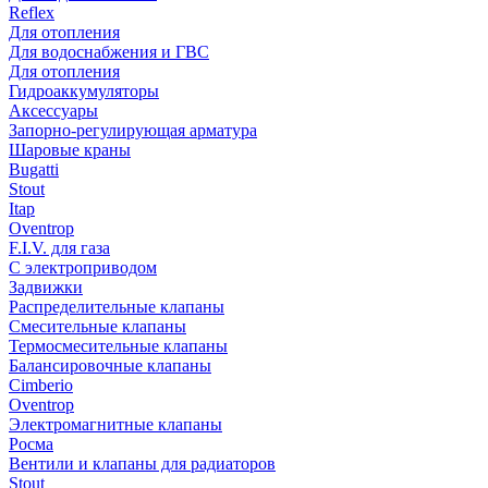
Reflex
Для отопления
Для водоснабжения и ГВС
Для отопления
Гидроаккумуляторы
Аксессуары
Запорно-регулирующая арматура
Шаровые краны
Bugatti
Stout
Itap
Oventrop
F.I.V. для газа
С электроприводом
Задвижки
Распределительные клапаны
Cмесительные клапаны
Термосмесительные клапаны
Балансировочные клапаны
Cimberio
Oventrop
Электромагнитные клапаны
Росма
Вентили и клапаны для радиаторов
Stout