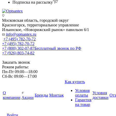
Подписка на рассылку
Московская область, городской округ
Красногорск, территориальное управление
Ильинское, «Новорижский рынок» павильон 6/1
info@optsantex.ru
+7 (495) 782-70-72
+7 (495) 782-70-72
+7 (800) 302-07-87
Бесплатный звонок по РФ
+7 (926) 803-74-82
Заказать звонок
Режим работы:
Пн-Пт 09:00—18:00
Сб-Вс 09:00—17:00
Как купить
Условия
О
Условия
Бренды
Монтаж
оплаты
От
компании
Акции
доставки
Гарантия
на товар
Войти