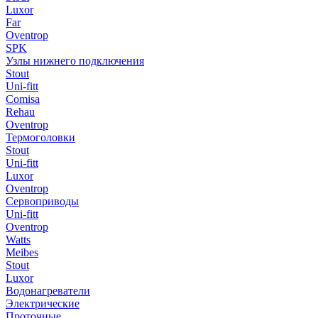
Luxor
Far
Oventrop
SPK
Узлы нижнего подключения
Stout
Uni-fitt
Comisa
Rehau
Oventrop
Термоголовки
Stout
Uni-fitt
Luxor
Oventrop
Сервоприводы
Uni-fitt
Oventrop
Watts
Meibes
Stout
Luxor
Водонагреватели
Электрические
Проточные