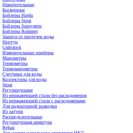
Накопительные
Косвенные
Бойлеры Hajdu
Бойлеры Stout
Бойлеры Sunsystem
Бойлеры Rommer
Защита от протечек воды
Нептун
Gidrolock
Измерительные приборы
Манометры
Термометры
Термоманометры
Счетчики для воды
Коллекторы для воды
Stout
Регулирующие
Из нержавеющей стали без расходомеров
Из нержавеющей стали с расходомерами
Для радиаторной разводки
Из латуни
Распределительные
Регулирующая арматура
Rehau
Для систем напольного отопления HKV