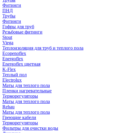
Фитинги
ПНД
Трубы
Фитинги
Гофры для труб
Резьбовые фитинги
Stout
Viega
Теплоизоляция для труб и теплого пола
Ecopenoflex
Energoflex
Energoflex цветная
K-Flex
Теплый пол
Electrolux
Маты для теплого пола
Пленки нагревательные
Терморегуляторы
Маты для теплого пола
Rehau
Маты для теплого пола
Греющие кабели
Терморегуляторы
Фильтры для очистки воды