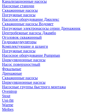
Канализационные насосы
Насосные станции
Скважинные насосы
Погружные насосы
Насосное оборудование Джилекс
Скважинные насосы Водомет
Погружные электронасосы серии Дренажник
Центробежные насосы Джамбо
Оголовок скважинный
Гидроаккумуляторы
Комплектующие и шланги
Погружные насосы
Насосное оборудование Pumpman
Циркуляционные насосы
Насос поверхностный
Фекальные
Дренажные
Скважинные насосы
Циркуляционные насосы
Насосные группы быстрого монтажа
Oventrop
Stout
Uni-fitt
Warme
Meibes