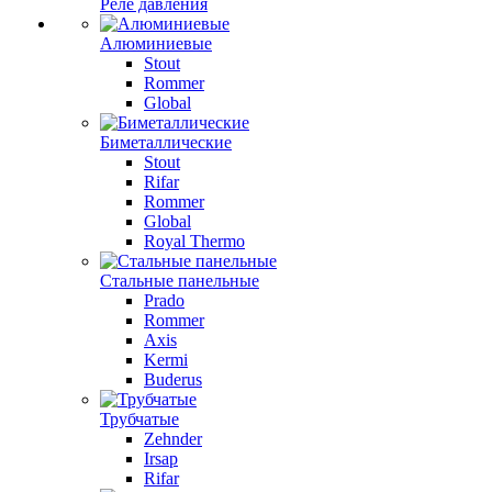
Реле давления
Алюминиевые
Stout
Rommer
Global
Биметаллические
Stout
Rifar
Rommer
Global
Royal Thermo
Стальные панельные
Prado
Rommer
Axis
Kermi
Buderus
Трубчатые
Zehnder
Irsap
Rifar