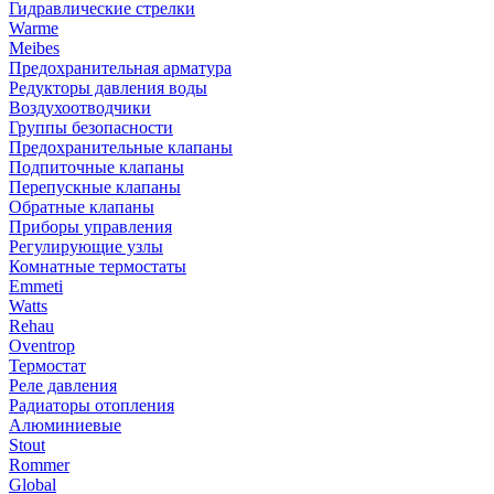
Гидравлические стрелки
Warme
Meibes
Предохранительная арматура
Редукторы давления воды
Воздухоотводчики
Группы безопасности
Предохранительные клапаны
Подпиточные клапаны
Перепускные клапаны
Обратные клапаны
Приборы управления
Регулирующие узлы
Комнатные термостаты
Emmeti
Watts
Rehau
Oventrop
Термостат
Реле давления
Радиаторы отопления
Алюминиевые
Stout
Rommer
Global