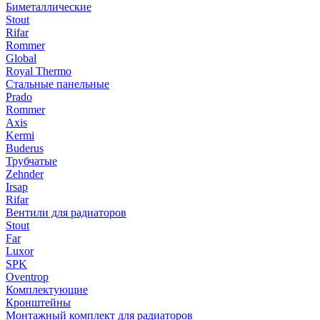
Биметаллические
Stout
Rifar
Rommer
Global
Royal Thermo
Стальные панельные
Prado
Rommer
Axis
Kermi
Buderus
Трубчатые
Zehnder
Irsap
Rifar
Вентили для радиаторов
Stout
Far
Luxor
SPK
Oventrop
Комплектующие
Кронштейны
Монтажный комплект для радиаторов