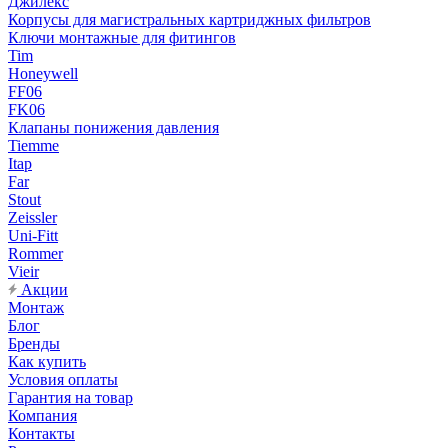
Джилекс
Корпусы для магистральных картриджных фильтров
Ключи монтажные для фитингов
Tim
Honeywell
FF06
FK06
Клапаны понижения давления
Tiemme
Itap
Far
Stout
Zeissler
Uni-Fitt
Rommer
Vieir
Акции
Монтаж
Блог
Бренды
Как купить
Условия оплаты
Гарантия на товар
Компания
Контакты