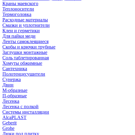
Краны маевского
Теплоносители
Термоголовка
Расходные материалы
Смазки и уплотнители
Клеи и герметики
Для пайки меди
Ленты самоклеящиеся
Скобы и крючки трубные
Заглушки монтажные
Соль таблетированная
Хомуты обжимные
Сантехника
Полотенцесушители
Сунержа
Двин
М-образные
П-образные
Лесенка
Лесенка с полкой
Системы инсталляции
AlcaPLAST
Geberit
Grohe
Люки под плитку