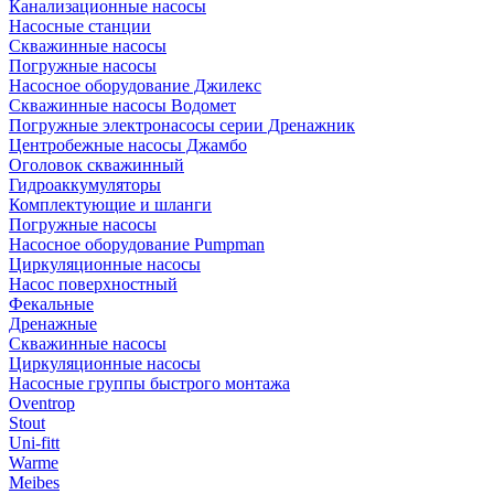
Канализационные насосы
Насосные станции
Скважинные насосы
Погружные насосы
Насосное оборудование Джилекс
Скважинные насосы Водомет
Погружные электронасосы серии Дренажник
Центробежные насосы Джамбо
Оголовок скважинный
Гидроаккумуляторы
Комплектующие и шланги
Погружные насосы
Насосное оборудование Pumpman
Циркуляционные насосы
Насос поверхностный
Фекальные
Дренажные
Скважинные насосы
Циркуляционные насосы
Насосные группы быстрого монтажа
Oventrop
Stout
Uni-fitt
Warme
Meibes