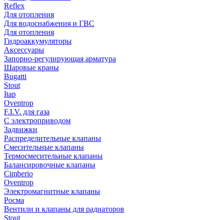
Reflex
Для отопления
Для водоснабжения и ГВС
Для отопления
Гидроаккумуляторы
Аксессуары
Запорно-регулирующая арматура
Шаровые краны
Bugatti
Stout
Itap
Oventrop
F.I.V. для газа
С электроприводом
Задвижки
Распределительные клапаны
Cмесительные клапаны
Термосмесительные клапаны
Балансировочные клапаны
Cimberio
Oventrop
Электромагнитные клапаны
Росма
Вентили и клапаны для радиаторов
Stout