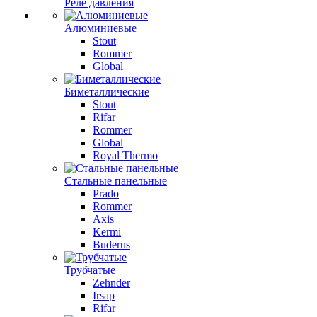
Реле давления
Алюминиевые
Stout
Rommer
Global
Биметаллические
Stout
Rifar
Rommer
Global
Royal Thermo
Стальные панельные
Prado
Rommer
Axis
Kermi
Buderus
Трубчатые
Zehnder
Irsap
Rifar