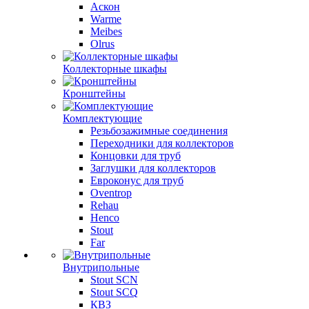
Аскон
Warme
Meibes
Olrus
Коллекторные шкафы
Кронштейны
Комплектующие
Резьбозажимные соединения
Переходники для коллекторов
Концовки для труб
Заглушки для коллекторов
Евроконус для труб
Oventrop
Rehau
Henco
Stout
Far
Внутрипольные
Stout SCN
Stout SCQ
КВЗ