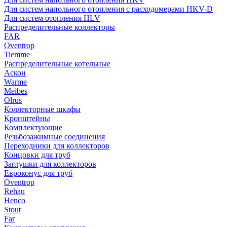
Для систем напольного отопления с расходомерами HKV-D
Для систем отопления HLV
Распределительные коллекторы
FAR
Oventrop
Tiemme
Распределительные котельные
Аскон
Warme
Meibes
Olrus
Коллекторные шкафы
Кронштейны
Комплектующие
Резьбозажимные соединения
Переходники для коллекторов
Концовки для труб
Заглушки для коллекторов
Евроконус для труб
Oventrop
Rehau
Henco
Stout
Far