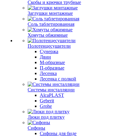
Скобы и крючки трубные
Заглушки монтажные
Соль таблетированная
Хомуты обжимные
Полотенцесушители
Сунержа
Двин
М-образные
П-образные
Лесенка
Лесенка с полкой
Системы инсталляции
AlcaPLAST
Geberit
Grohe
Люки под плитку
Сифоны
Сифoны для биде