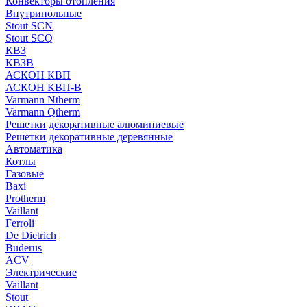
Конвекторы отопления
Внутрипольные
Stout SCN
Stout SCQ
КВЗ
КВЗВ
АСКОН КВП
АСКОН КВП-В
Varmann Ntherm
Varmann Qtherm
Решетки декоративные алюминиевые
Решетки декоративные деревянные
Автоматика
Котлы
Газовые
Baxi
Protherm
Vaillant
Ferroli
De Dietrich
Buderus
ACV
Электрические
Vaillant
Stout