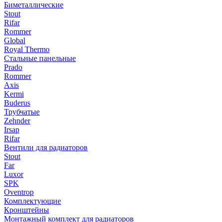
Биметаллические
Stout
Rifar
Rommer
Global
Royal Thermo
Стальные панельные
Prado
Rommer
Axis
Kermi
Buderus
Трубчатые
Zehnder
Irsap
Rifar
Вентили для радиаторов
Stout
Far
Luxor
SPK
Oventrop
Комплектующие
Кронштейны
Монтажный комплект для радиаторов