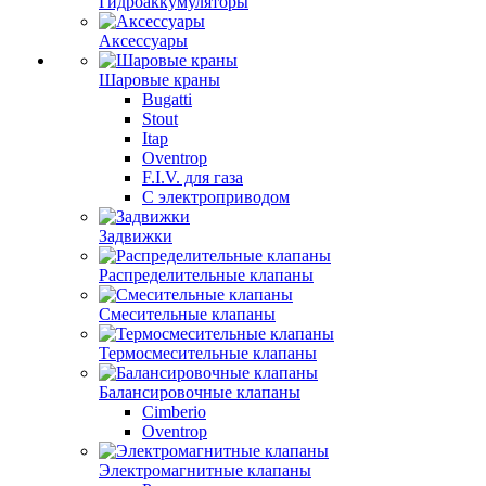
Гидроаккумуляторы
Аксессуары
Шаровые краны
Bugatti
Stout
Itap
Oventrop
F.I.V. для газа
С электроприводом
Задвижки
Распределительные клапаны
Cмесительные клапаны
Термосмесительные клапаны
Балансировочные клапаны
Cimberio
Oventrop
Электромагнитные клапаны