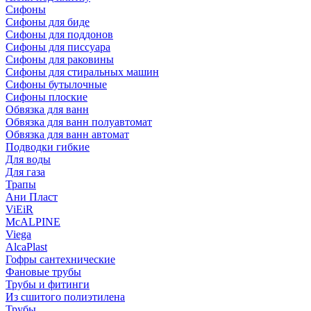
Сифоны
Сифoны для биде
Сифoны для поддонов
Сифoны для писсуара
Сифоны для раковины
Сифоны для стиральных машин
Сифоны бутылочные
Сифоны плоские
Обвязка для ванн
Обвязка для ванн полуавтомат
Обвязка для ванн автомат
Подводки гибкие
Для воды
Для газа
Трапы
Ани Пласт
ViEiR
McALPINE
Viega
AlcaPlast
Гофры сантехнические
Фановые трубы
Трубы и фитинги
Из сшитого полиэтилена
Трубы