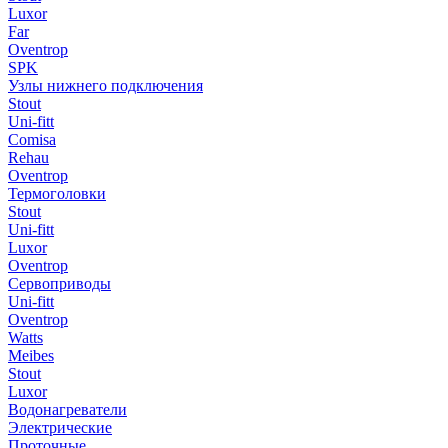
Luxor
Far
Oventrop
SPK
Узлы нижнего подключения
Stout
Uni-fitt
Comisa
Rehau
Oventrop
Термоголовки
Stout
Uni-fitt
Luxor
Oventrop
Сервоприводы
Uni-fitt
Oventrop
Watts
Meibes
Stout
Luxor
Водонагреватели
Электрические
Проточные