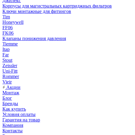
Джилекс
Корпусы для магистральных картриджных фильтров
Ключи монтажные для фитингов
Tim
Honeywell
FF06
FK06
Клапаны понижения давления
Tiemme
Itap
Far
Stout
Zeissler
Uni-Fitt
Rommer
Vieir
Акции
Монтаж
Блог
Бренды
Как купить
Условия оплаты
Гарантия на товар
Компания
Контакты