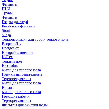
Фитинги
ПНД
Трубы
Фитинги
Гофры для труб
Резьбовые фитинги
Stout
Viega
Теплоизоляция для труб и теплого пола
Ecopenoflex
Energoflex
Energoflex цветная
K-Flex
Теплый пол
Electrolux
Маты для теплого пола
Пленки нагревательные
Терморегуляторы
Маты для теплого пола
Rehau
Маты для теплого пола
Греющие кабели
Терморегуляторы
Фильтры для очистки воды