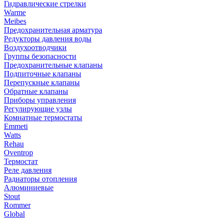
Гидравлические стрелки
Warme
Meibes
Предохранительная арматура
Редукторы давления воды
Воздухоотводчики
Группы безопасности
Предохранительные клапаны
Подпиточные клапаны
Перепускные клапаны
Обратные клапаны
Приборы управления
Регулирующие узлы
Комнатные термостаты
Emmeti
Watts
Rehau
Oventrop
Термостат
Реле давления
Радиаторы отопления
Алюминиевые
Stout
Rommer
Global