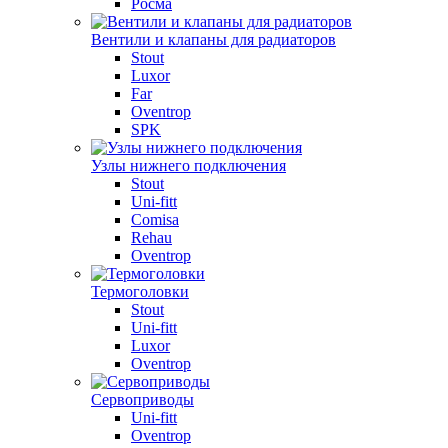
Росма
Вентили и клапаны для радиаторов
Stout
Luxor
Far
Oventrop
SPK
Узлы нижнего подключения
Stout
Uni-fitt
Comisa
Rehau
Oventrop
Термоголовки
Stout
Uni-fitt
Luxor
Oventrop
Сервоприводы
Uni-fitt
Oventrop