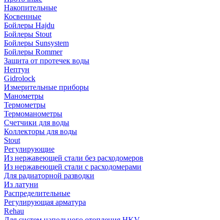
Накопительные
Косвенные
Бойлеры Hajdu
Бойлеры Stout
Бойлеры Sunsystem
Бойлеры Rommer
Защита от протечек воды
Нептун
Gidrolock
Измерительные приборы
Манометры
Термометры
Термоманометры
Счетчики для воды
Коллекторы для воды
Stout
Регулирующие
Из нержавеющей стали без расходомеров
Из нержавеющей стали с расходомерами
Для радиаторной разводки
Из латуни
Распределительные
Регулирующая арматура
Rehau
Для систем напольного отопления HKV