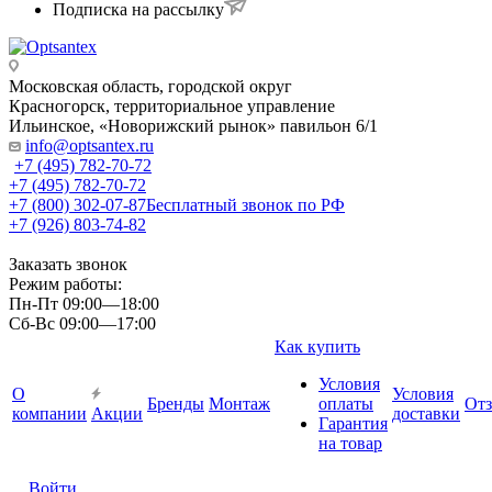
Подписка на рассылку
Московская область, городской округ
Красногорск, территориальное управление
Ильинское, «Новорижский рынок» павильон 6/1
info@optsantex.ru
+7 (495) 782-70-72
+7 (495) 782-70-72
+7 (800) 302-07-87
Бесплатный звонок по РФ
+7 (926) 803-74-82
Заказать звонок
Режим работы:
Пн-Пт 09:00—18:00
Сб-Вс 09:00—17:00
Как купить
Условия
О
Условия
Бренды
Монтаж
оплаты
От
компании
Акции
доставки
Гарантия
на товар
Войти