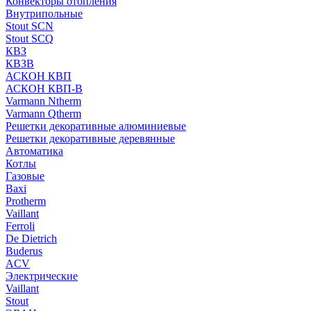
Конвекторы отопления
Внутрипольные
Stout SCN
Stout SCQ
КВЗ
КВЗВ
АСКОН КВП
АСКОН КВП-В
Varmann Ntherm
Varmann Qtherm
Решетки декоративные алюминиевые
Решетки декоративные деревянные
Автоматика
Котлы
Газовые
Baxi
Protherm
Vaillant
Ferroli
De Dietrich
Buderus
ACV
Электрические
Vaillant
Stout