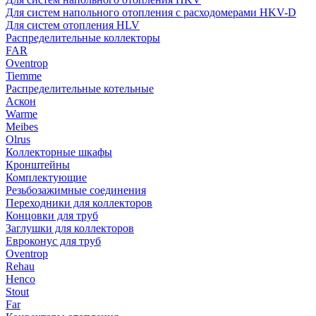
Для систем напольного отопления с расходомерами HKV-D
Для систем отопления HLV
Распределительные коллекторы
FAR
Oventrop
Tiemme
Распределительные котельные
Аскон
Warme
Meibes
Olrus
Коллекторные шкафы
Кронштейны
Комплектующие
Резьбозажимные соединения
Переходники для коллекторов
Концовки для труб
Заглушки для коллекторов
Евроконус для труб
Oventrop
Rehau
Henco
Stout
Far