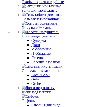
Скобы и крючки трубные
Заглушки монтажные
Соль таблетированная
Хомуты обжимные
Полотенцесушители
Сунержа
Двин
М-образные
П-образные
Лесенка
Лесенка с полкой
Системы инсталляции
AlcaPLAST
Geberit
Grohe
Люки под плитку
Сифоны
Сифoны для биде