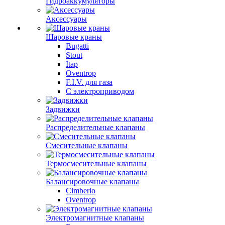
Гидроаккумуляторы
Аксессуары
Шаровые краны
Bugatti
Stout
Itap
Oventrop
F.I.V. для газа
С электроприводом
Задвижки
Распределительные клапаны
Cмесительные клапаны
Термосмесительные клапаны
Балансировочные клапаны
Cimberio
Oventrop
Электромагнитные клапаны