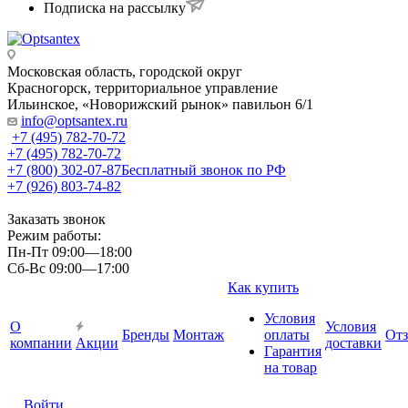
Подписка на рассылку
Московская область, городской округ
Красногорск, территориальное управление
Ильинское, «Новорижский рынок» павильон 6/1
info@optsantex.ru
+7 (495) 782-70-72
+7 (495) 782-70-72
+7 (800) 302-07-87
Бесплатный звонок по РФ
+7 (926) 803-74-82
Заказать звонок
Режим работы:
Пн-Пт 09:00—18:00
Сб-Вс 09:00—17:00
Как купить
Условия
О
Условия
Бренды
Монтаж
оплаты
От
компании
Акции
доставки
Гарантия
на товар
Войти