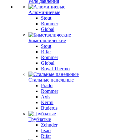
Реле давления
Алюминиевые
Stout
Rommer
Global
Биметаллические
Stout
Rifar
Rommer
Global
Royal Thermo
Стальные панельные
Prado
Rommer
Axis
Kermi
Buderus
Трубчатые
Zehnder
Irsap
Rifar