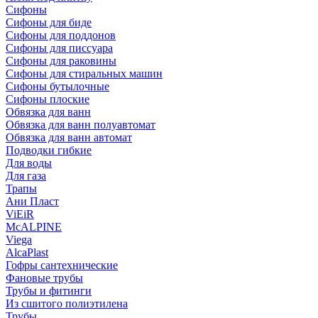
Сифоны
Сифoны для биде
Сифoны для поддонов
Сифoны для писсуара
Сифоны для раковины
Сифоны для стиральных машин
Сифоны бутылочные
Сифоны плоские
Обвязка для ванн
Обвязка для ванн полуавтомат
Обвязка для ванн автомат
Подводки гибкие
Для воды
Для газа
Трапы
Ани Пласт
ViEiR
McALPINE
Viega
AlcaPlast
Гофры сантехнические
Фановые трубы
Трубы и фитинги
Из сшитого полиэтилена
Трубы