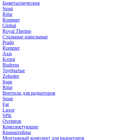
Биметаллические
Stout
Rifar
Rommer
Global
Royal Thermo
Стальные панельные
Prado
Rommer
Axis
Kermi
Buderus
Трубчатые
Zehnder
Irsap
Rifar
Вентили для радиаторов
Stout
Far
Luxor
SPK
Oventrop
Комплектующие
Кронштейны
Монтажный комплект для радиаторов