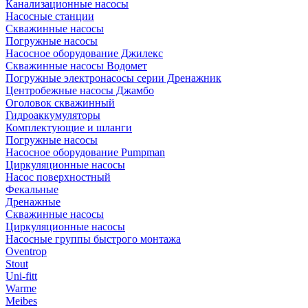
Канализационные насосы
Насосные станции
Скважинные насосы
Погружные насосы
Насосное оборудование Джилекс
Скважинные насосы Водомет
Погружные электронасосы серии Дренажник
Центробежные насосы Джамбо
Оголовок скважинный
Гидроаккумуляторы
Комплектующие и шланги
Погружные насосы
Насосное оборудование Pumpman
Циркуляционные насосы
Насос поверхностный
Фекальные
Дренажные
Скважинные насосы
Циркуляционные насосы
Насосные группы быстрого монтажа
Oventrop
Stout
Uni-fitt
Warme
Meibes