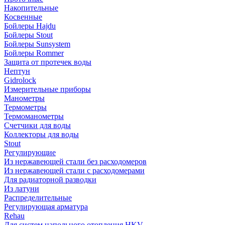
Накопительные
Косвенные
Бойлеры Hajdu
Бойлеры Stout
Бойлеры Sunsystem
Бойлеры Rommer
Защита от протечек воды
Нептун
Gidrolock
Измерительные приборы
Манометры
Термометры
Термоманометры
Счетчики для воды
Коллекторы для воды
Stout
Регулирующие
Из нержавеющей стали без расходомеров
Из нержавеющей стали с расходомерами
Для радиаторной разводки
Из латуни
Распределительные
Регулирующая арматура
Rehau
Для систем напольного отопления HKV