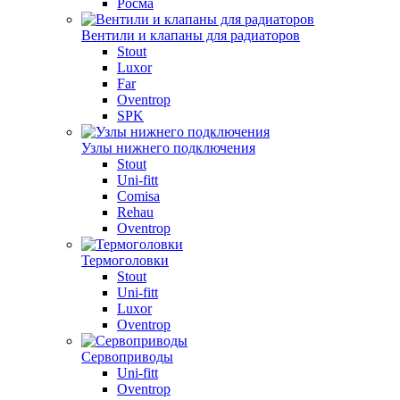
Росма
Вентили и клапаны для радиаторов
Stout
Luxor
Far
Oventrop
SPK
Узлы нижнего подключения
Stout
Uni-fitt
Comisa
Rehau
Oventrop
Термоголовки
Stout
Uni-fitt
Luxor
Oventrop
Сервоприводы
Uni-fitt
Oventrop