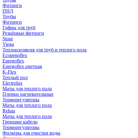
Фитинги
ПНД
Трубы
Фитинги
Гофры для труб
Резьбовые фитинги
Stout
Viega
Теплоизоляция для труб и теплого пола
Ecopenoflex
Energoflex
Energoflex цветная
K-Flex
Теплый пол
Electrolux
Маты для теплого пола
Пленки нагревательные
Терморегуляторы
Маты для теплого пола
Rehau
Маты для теплого пола
Греющие кабели
Терморегуляторы
Фильтры для очистки воды