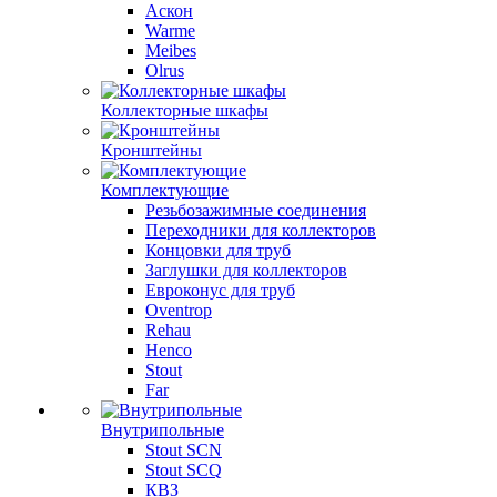
Аскон
Warme
Meibes
Olrus
Коллекторные шкафы
Кронштейны
Комплектующие
Резьбозажимные соединения
Переходники для коллекторов
Концовки для труб
Заглушки для коллекторов
Евроконус для труб
Oventrop
Rehau
Henco
Stout
Far
Внутрипольные
Stout SCN
Stout SCQ
КВЗ