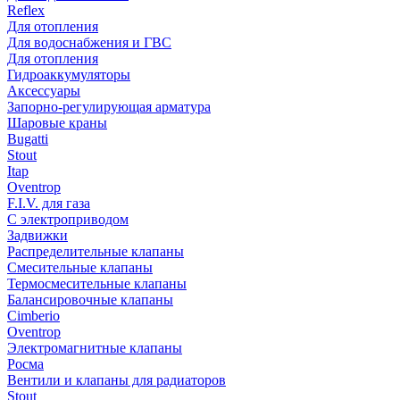
Reflex
Для отопления
Для водоснабжения и ГВС
Для отопления
Гидроаккумуляторы
Аксессуары
Запорно-регулирующая арматура
Шаровые краны
Bugatti
Stout
Itap
Oventrop
F.I.V. для газа
С электроприводом
Задвижки
Распределительные клапаны
Cмесительные клапаны
Термосмесительные клапаны
Балансировочные клапаны
Cimberio
Oventrop
Электромагнитные клапаны
Росма
Вентили и клапаны для радиаторов
Stout