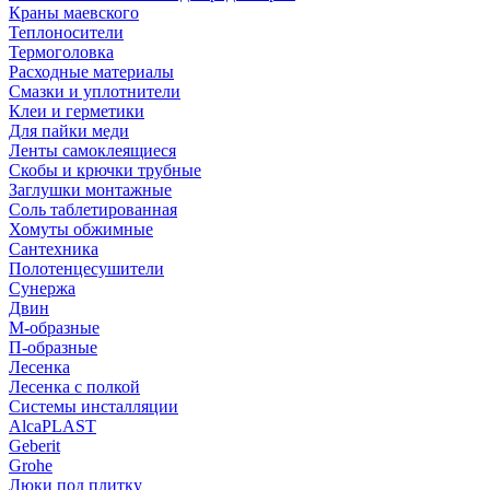
Краны маевского
Теплоносители
Термоголовка
Расходные материалы
Смазки и уплотнители
Клеи и герметики
Для пайки меди
Ленты самоклеящиеся
Скобы и крючки трубные
Заглушки монтажные
Соль таблетированная
Хомуты обжимные
Сантехника
Полотенцесушители
Сунержа
Двин
М-образные
П-образные
Лесенка
Лесенка с полкой
Системы инсталляции
AlcaPLAST
Geberit
Grohe
Люки под плитку