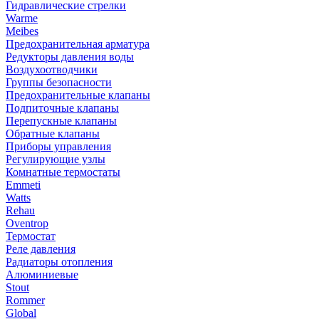
Гидравлические стрелки
Warme
Meibes
Предохранительная арматура
Редукторы давления воды
Воздухоотводчики
Группы безопасности
Предохранительные клапаны
Подпиточные клапаны
Перепускные клапаны
Обратные клапаны
Приборы управления
Регулирующие узлы
Комнатные термостаты
Emmeti
Watts
Rehau
Oventrop
Термостат
Реле давления
Радиаторы отопления
Алюминиевые
Stout
Rommer
Global