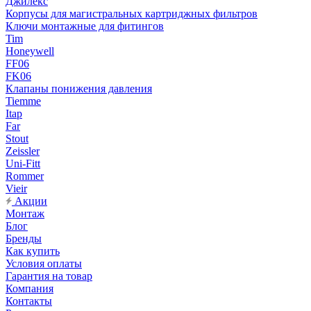
Джилекс
Корпусы для магистральных картриджных фильтров
Ключи монтажные для фитингов
Tim
Honeywell
FF06
FK06
Клапаны понижения давления
Tiemme
Itap
Far
Stout
Zeissler
Uni-Fitt
Rommer
Vieir
Акции
Монтаж
Блог
Бренды
Как купить
Условия оплаты
Гарантия на товар
Компания
Контакты