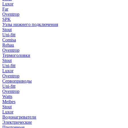
Luxor
Far
Oventrop
SPK
Узлы нижнего подключения
Stout
Uni-fitt
Comisa
Rehau
Oventrop
Термоголовки
Stout
Uni-fitt
Luxor
Oventrop
Сервоприводы
Uni-fitt
Oventrop
Watts
Meibes
Stout
Luxor
Водонагреватели
Электрические
Проточные