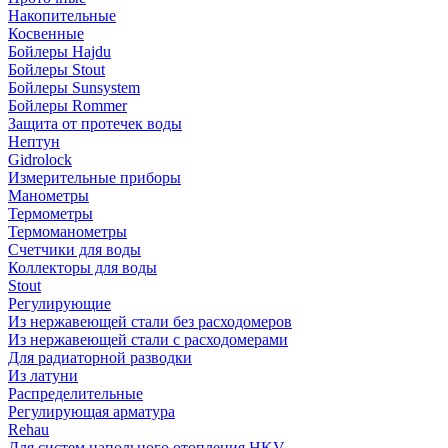
Накопительные
Косвенные
Бойлеры Hajdu
Бойлеры Stout
Бойлеры Sunsystem
Бойлеры Rommer
Защита от протечек воды
Нептун
Gidrolock
Измерительные приборы
Манометры
Термометры
Термоманометры
Счетчики для воды
Коллекторы для воды
Stout
Регулирующие
Из нержавеющей стали без расходомеров
Из нержавеющей стали с расходомерами
Для радиаторной разводки
Из латуни
Распределительные
Регулирующая арматура
Rehau
Для систем напольного отопления HKV