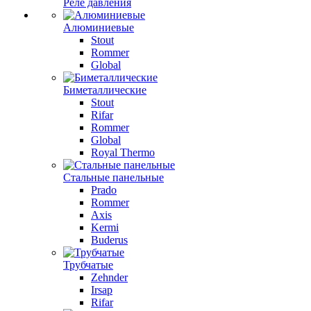
Реле давления
Алюминиевые
Stout
Rommer
Global
Биметаллические
Stout
Rifar
Rommer
Global
Royal Thermo
Стальные панельные
Prado
Rommer
Axis
Kermi
Buderus
Трубчатые
Zehnder
Irsap
Rifar