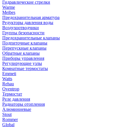
Гидравлические стрелки
Warme
Meibes
Предохранительная арматура
Редукторы давления воды
Воздухоотводчики
Группы безопасности
Предохранительные клапаны
Подпиточные клапаны
Перепускные клапаны
Обратные клапаны
Приборы управления
Регулирующие узлы
Комнатные термостаты
Emmeti
Watts
Rehau
Oventrop
Термостат
Реле давления
Радиаторы отопления
Алюминиевые
Stout
Rommer
Global