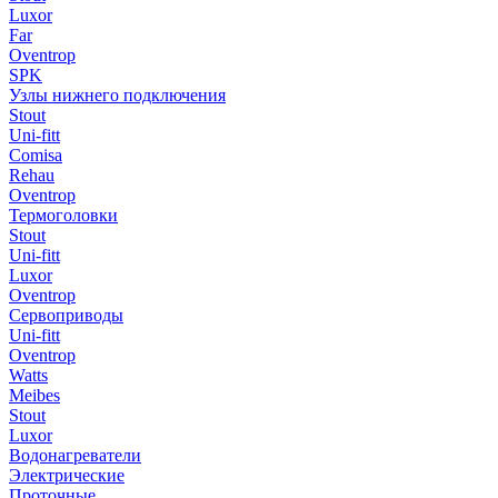
Luxor
Far
Oventrop
SPK
Узлы нижнего подключения
Stout
Uni-fitt
Comisa
Rehau
Oventrop
Термоголовки
Stout
Uni-fitt
Luxor
Oventrop
Сервоприводы
Uni-fitt
Oventrop
Watts
Meibes
Stout
Luxor
Водонагреватели
Электрические
Проточные