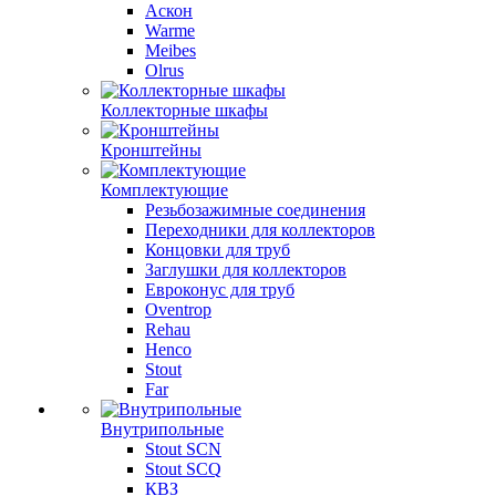
Аскон
Warme
Meibes
Olrus
Коллекторные шкафы
Кронштейны
Комплектующие
Резьбозажимные соединения
Переходники для коллекторов
Концовки для труб
Заглушки для коллекторов
Евроконус для труб
Oventrop
Rehau
Henco
Stout
Far
Внутрипольные
Stout SCN
Stout SCQ
КВЗ