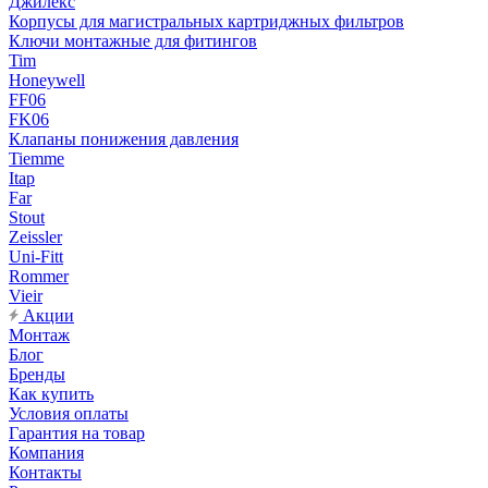
Джилекс
Корпусы для магистральных картриджных фильтров
Ключи монтажные для фитингов
Tim
Honeywell
FF06
FK06
Клапаны понижения давления
Tiemme
Itap
Far
Stout
Zeissler
Uni-Fitt
Rommer
Vieir
Акции
Монтаж
Блог
Бренды
Как купить
Условия оплаты
Гарантия на товар
Компания
Контакты