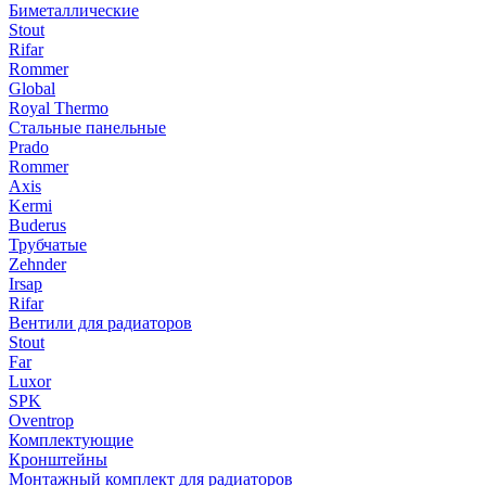
Биметаллические
Stout
Rifar
Rommer
Global
Royal Thermo
Стальные панельные
Prado
Rommer
Axis
Kermi
Buderus
Трубчатые
Zehnder
Irsap
Rifar
Вентили для радиаторов
Stout
Far
Luxor
SPK
Oventrop
Комплектующие
Кронштейны
Монтажный комплект для радиаторов