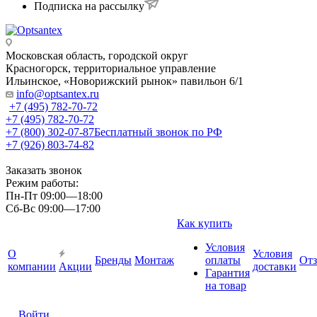
Подписка на рассылку
Московская область, городской округ
Красногорск, территориальное управление
Ильинское, «Новорижский рынок» павильон 6/1
info@optsantex.ru
+7 (495) 782-70-72
+7 (495) 782-70-72
+7 (800) 302-07-87
Бесплатный звонок по РФ
+7 (926) 803-74-82
Заказать звонок
Режим работы:
Пн-Пт 09:00—18:00
Сб-Вс 09:00—17:00
Как купить
Условия
О
Условия
Бренды
Монтаж
оплаты
От
компании
Акции
доставки
Гарантия
на товар
Войти