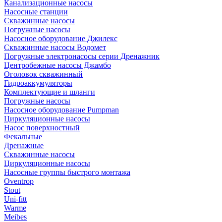
Канализационные насосы
Насосные станции
Скважинные насосы
Погружные насосы
Насосное оборудование Джилекс
Скважинные насосы Водомет
Погружные электронасосы серии Дренажник
Центробежные насосы Джамбо
Оголовок скважинный
Гидроаккумуляторы
Комплектующие и шланги
Погружные насосы
Насосное оборудование Pumpman
Циркуляционные насосы
Насос поверхностный
Фекальные
Дренажные
Скважинные насосы
Циркуляционные насосы
Насосные группы быстрого монтажа
Oventrop
Stout
Uni-fitt
Warme
Meibes