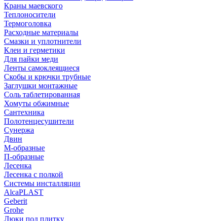
Краны маевского
Теплоносители
Термоголовка
Расходные материалы
Смазки и уплотнители
Клеи и герметики
Для пайки меди
Ленты самоклеящиеся
Скобы и крючки трубные
Заглушки монтажные
Соль таблетированная
Хомуты обжимные
Сантехника
Полотенцесушители
Сунержа
Двин
М-образные
П-образные
Лесенка
Лесенка с полкой
Системы инсталляции
AlcaPLAST
Geberit
Grohe
Люки под плитку