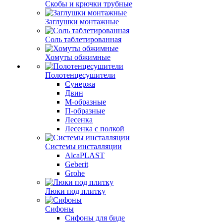
Скобы и крючки трубные
Заглушки монтажные
Соль таблетированная
Хомуты обжимные
Полотенцесушители
Сунержа
Двин
М-образные
П-образные
Лесенка
Лесенка с полкой
Системы инсталляции
AlcaPLAST
Geberit
Grohe
Люки под плитку
Сифоны
Сифoны для биде