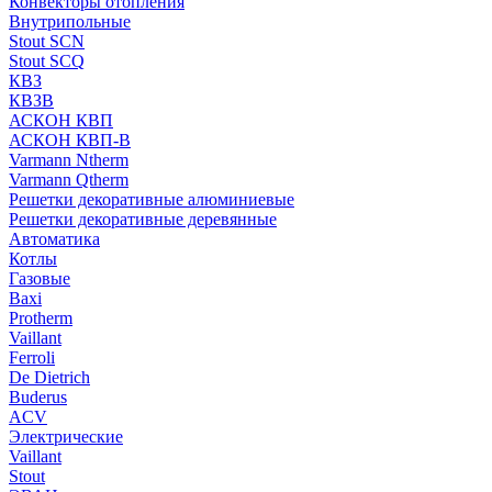
Конвекторы отопления
Внутрипольные
Stout SCN
Stout SCQ
КВЗ
КВЗВ
АСКОН КВП
АСКОН КВП-В
Varmann Ntherm
Varmann Qtherm
Решетки декоративные алюминиевые
Решетки декоративные деревянные
Автоматика
Котлы
Газовые
Baxi
Protherm
Vaillant
Ferroli
De Dietrich
Buderus
ACV
Электрические
Vaillant
Stout