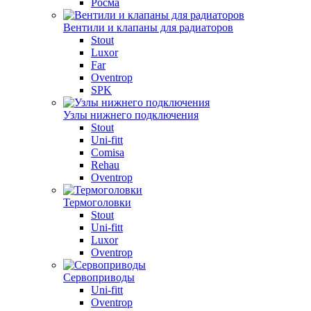
Росма
Вентили и клапаны для радиаторов
Stout
Luxor
Far
Oventrop
SPK
Узлы нижнего подключения
Stout
Uni-fitt
Comisa
Rehau
Oventrop
Термоголовки
Stout
Uni-fitt
Luxor
Oventrop
Сервоприводы
Uni-fitt
Oventrop