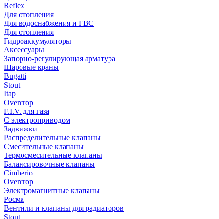
Reflex
Для отопления
Для водоснабжения и ГВС
Для отопления
Гидроаккумуляторы
Аксессуары
Запорно-регулирующая арматура
Шаровые краны
Bugatti
Stout
Itap
Oventrop
F.I.V. для газа
С электроприводом
Задвижки
Распределительные клапаны
Cмесительные клапаны
Термосмесительные клапаны
Балансировочные клапаны
Cimberio
Oventrop
Электромагнитные клапаны
Росма
Вентили и клапаны для радиаторов
Stout