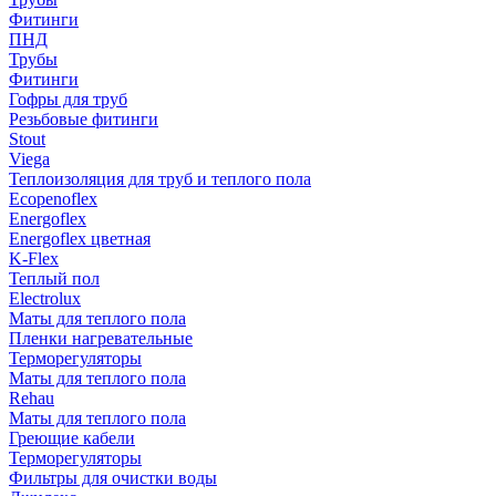
Фитинги
ПНД
Трубы
Фитинги
Гофры для труб
Резьбовые фитинги
Stout
Viega
Теплоизоляция для труб и теплого пола
Ecopenoflex
Energoflex
Energoflex цветная
K-Flex
Теплый пол
Electrolux
Маты для теплого пола
Пленки нагревательные
Терморегуляторы
Маты для теплого пола
Rehau
Маты для теплого пола
Греющие кабели
Терморегуляторы
Фильтры для очистки воды