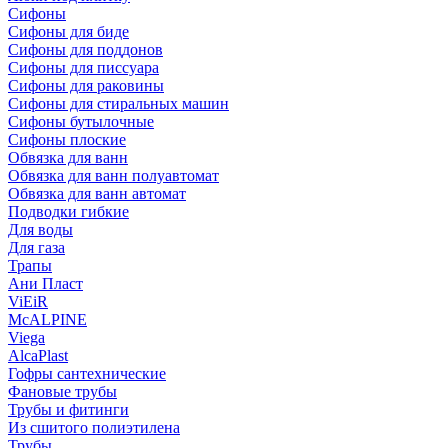
Сифоны
Сифoны для биде
Сифoны для поддонов
Сифoны для писсуара
Сифоны для раковины
Сифоны для стиральных машин
Сифоны бутылочные
Сифоны плоские
Обвязка для ванн
Обвязка для ванн полуавтомат
Обвязка для ванн автомат
Подводки гибкие
Для воды
Для газа
Трапы
Ани Пласт
ViEiR
McALPINE
Viega
AlcaPlast
Гофры сантехнические
Фановые трубы
Трубы и фитинги
Из сшитого полиэтилена
Трубы