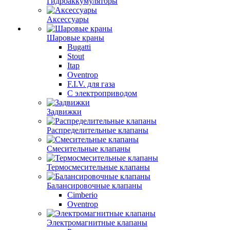
Гидроаккумуляторы
Аксессуары
Шаровые краны
Bugatti
Stout
Itap
Oventrop
F.I.V. для газа
С электроприводом
Задвижки
Распределительные клапаны
Cмесительные клапаны
Термосмесительные клапаны
Балансировочные клапаны
Cimberio
Oventrop
Электромагнитные клапаны