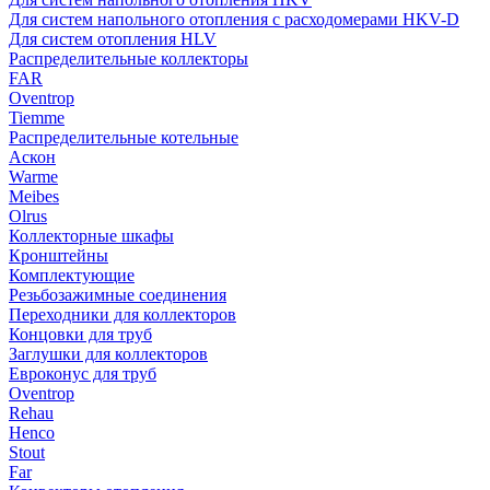
Для систем напольного отопления с расходомерами HKV-D
Для систем отопления HLV
Распределительные коллекторы
FAR
Oventrop
Tiemme
Распределительные котельные
Аскон
Warme
Meibes
Olrus
Коллекторные шкафы
Кронштейны
Комплектующие
Резьбозажимные соединения
Переходники для коллекторов
Концовки для труб
Заглушки для коллекторов
Евроконус для труб
Oventrop
Rehau
Henco
Stout
Far