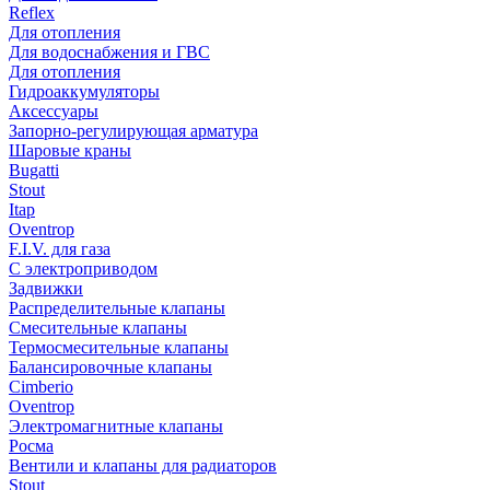
Reflex
Для отопления
Для водоснабжения и ГВС
Для отопления
Гидроаккумуляторы
Аксессуары
Запорно-регулирующая арматура
Шаровые краны
Bugatti
Stout
Itap
Oventrop
F.I.V. для газа
С электроприводом
Задвижки
Распределительные клапаны
Cмесительные клапаны
Термосмесительные клапаны
Балансировочные клапаны
Cimberio
Oventrop
Электромагнитные клапаны
Росма
Вентили и клапаны для радиаторов
Stout