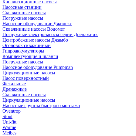
Канализационные насосы
Насосные станции
Скважинные насосы
Погружные насосы
Насосное оборудование Джилекс
Скважинные насосы Водомет
Погружные электронасосы серии Дренажник
Центробежные насосы Джамбо
Оголовок скважинный
Гидроаккумуляторы
Комплектующие и шланги
Погружные насосы
Насосное оборудование Pumpman
Циркуляционные насосы
Насос поверхностный
Фекальные
Дренажные
Скважинные насосы
Циркуляционные насосы
Насосные группы быстрого монтажа
Oventrop
Stout
Uni-fitt
Warme
Meibes