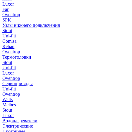
Luxor
Far
Oventrop
SPK
Узлы нижнего подключения
Stout
Uni-fitt
Comisa
Rehau
Oventrop
Термоголовки
Stout
Uni-fitt
Luxor
Oventrop
Сервоприводы
Uni-fitt
Oventrop
Watts
Meibes
Stout
Luxor
Водонагреватели
Электрические
Проточные