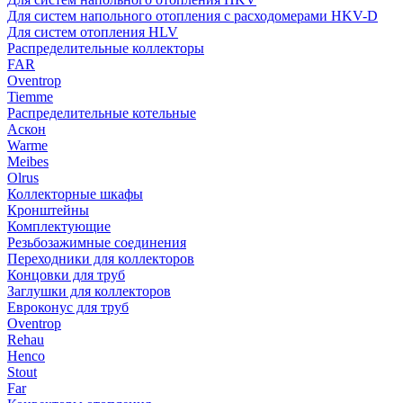
Для систем напольного отопления с расходомерами HKV-D
Для систем отопления HLV
Распределительные коллекторы
FAR
Oventrop
Tiemme
Распределительные котельные
Аскон
Warme
Meibes
Olrus
Коллекторные шкафы
Кронштейны
Комплектующие
Резьбозажимные соединения
Переходники для коллекторов
Концовки для труб
Заглушки для коллекторов
Евроконус для труб
Oventrop
Rehau
Henco
Stout
Far