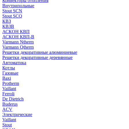
Конвекторы отопления
Внутрипольные
Stout SCN
Stout SCQ
КВЗ
КВЗВ
АСКОН КВП
АСКОН КВП-В
Varmann Ntherm
Varmann Qtherm
Решетки декоративные алюминиевые
Решетки декоративные деревянные
Автоматика
Котлы
Газовые
Baxi
Protherm
Vaillant
Ferroli
De Dietrich
Buderus
ACV
Электрические
Vaillant
Stout