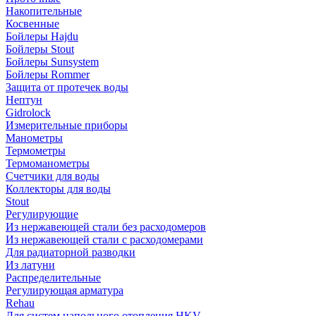
Накопительные
Косвенные
Бойлеры Hajdu
Бойлеры Stout
Бойлеры Sunsystem
Бойлеры Rommer
Защита от протечек воды
Нептун
Gidrolock
Измерительные приборы
Манометры
Термометры
Термоманометры
Счетчики для воды
Коллекторы для воды
Stout
Регулирующие
Из нержавеющей стали без расходомеров
Из нержавеющей стали с расходомерами
Для радиаторной разводки
Из латуни
Распределительные
Регулирующая арматура
Rehau
Для систем напольного отопления HKV