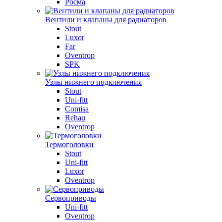
Росма
Вентили и клапаны для радиаторов
Stout
Luxor
Far
Oventrop
SPK
Узлы нижнего подключения
Stout
Uni-fitt
Comisa
Rehau
Oventrop
Термоголовки
Stout
Uni-fitt
Luxor
Oventrop
Сервоприводы
Uni-fitt
Oventrop