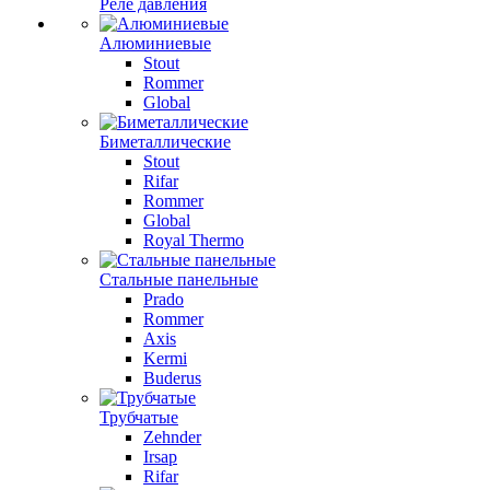
Реле давления
Алюминиевые
Stout
Rommer
Global
Биметаллические
Stout
Rifar
Rommer
Global
Royal Thermo
Стальные панельные
Prado
Rommer
Axis
Kermi
Buderus
Трубчатые
Zehnder
Irsap
Rifar