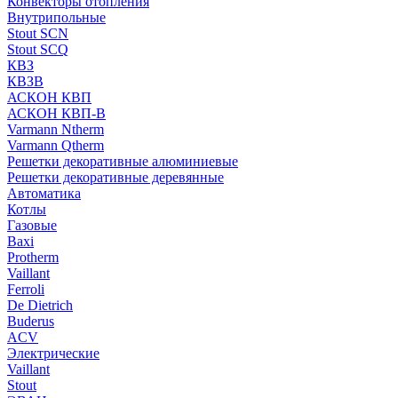
Конвекторы отопления
Внутрипольные
Stout SCN
Stout SCQ
КВЗ
КВЗВ
АСКОН КВП
АСКОН КВП-В
Varmann Ntherm
Varmann Qtherm
Решетки декоративные алюминиевые
Решетки декоративные деревянные
Автоматика
Котлы
Газовые
Baxi
Protherm
Vaillant
Ferroli
De Dietrich
Buderus
ACV
Электрические
Vaillant
Stout