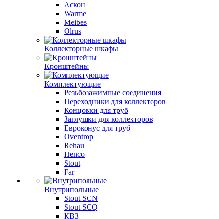
Аскон
Warme
Meibes
Olrus
Коллекторные шкафы
Кронштейны
Комплектующие
Резьбозажимные соединения
Переходники для коллекторов
Концовки для труб
Заглушки для коллекторов
Евроконус для труб
Oventrop
Rehau
Henco
Stout
Far
Внутрипольные
Stout SCN
Stout SCQ
КВЗ