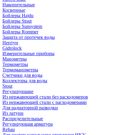
Накопительные
Косвенные
Бойлеры Hajdu
Бойлеры Stout
Бойлеры Sunsystem
Бойлеры Rommer
Защита от протечек воды
Нептун
Gidrolock
Измерительные приборы
Манометры
Термометры
Термоманометры
Счетчики для воды
Коллекторы для воды
Stout
Регулирующие
Из нержавеющей стали без расходомеров
Из нержавеющей стали с расходомерами
Для радиаторной разводки
Из латуни
Распределительные
Регулирующая арматура
Rehau
Для систем напольного отопления HKV