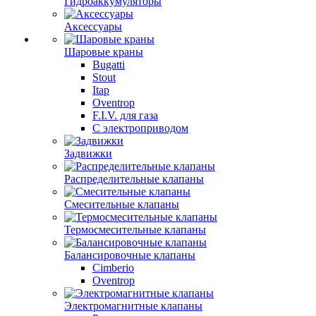
Гидроаккумуляторы
Аксессуары
Шаровые краны
Bugatti
Stout
Itap
Oventrop
F.I.V. для газа
С электроприводом
Задвижки
Распределительные клапаны
Cмесительные клапаны
Термосмесительные клапаны
Балансировочные клапаны
Cimberio
Oventrop
Электромагнитные клапаны