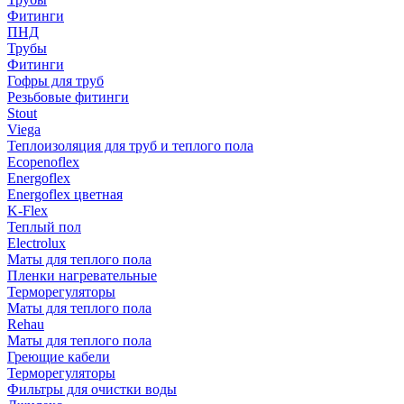
Фитинги
ПНД
Трубы
Фитинги
Гофры для труб
Резьбовые фитинги
Stout
Viega
Теплоизоляция для труб и теплого пола
Ecopenoflex
Energoflex
Energoflex цветная
K-Flex
Теплый пол
Electrolux
Маты для теплого пола
Пленки нагревательные
Терморегуляторы
Маты для теплого пола
Rehau
Маты для теплого пола
Греющие кабели
Терморегуляторы
Фильтры для очистки воды