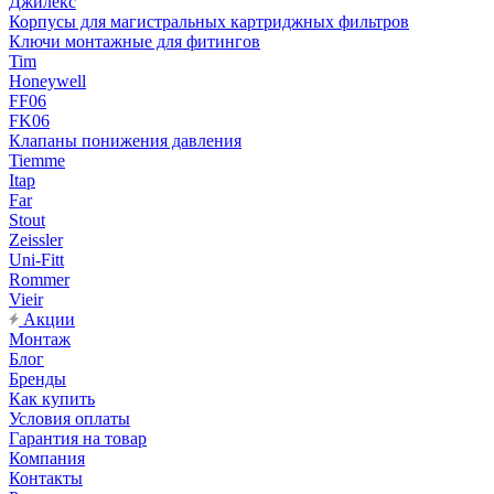
Джилекс
Корпусы для магистральных картриджных фильтров
Ключи монтажные для фитингов
Tim
Honeywell
FF06
FK06
Клапаны понижения давления
Tiemme
Itap
Far
Stout
Zeissler
Uni-Fitt
Rommer
Vieir
Акции
Монтаж
Блог
Бренды
Как купить
Условия оплаты
Гарантия на товар
Компания
Контакты