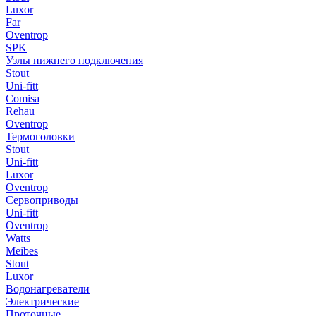
Luxor
Far
Oventrop
SPK
Узлы нижнего подключения
Stout
Uni-fitt
Comisa
Rehau
Oventrop
Термоголовки
Stout
Uni-fitt
Luxor
Oventrop
Сервоприводы
Uni-fitt
Oventrop
Watts
Meibes
Stout
Luxor
Водонагреватели
Электрические
Проточные