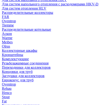
Для систем напольного отопления с расходомерами HKV-D
Для систем отопления HLV
Распределительные коллекторы
FAR
Oventrop
Tiemme
Распределительные котельные
Аскон
Warme
Meibes
Olrus
Коллекторные шкафы
Кронштейны
Комплектующие
Резьбозажимные соединения
Переходники для коллекторов
Концовки для труб
Заглушки для коллекторов
Евроконус для труб
Oventrop
Rehau
Henco
Stout
Far