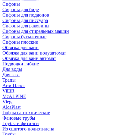
Сифоны
Сифoны для биде
Сифoны для поддонов
Сифoны для писсуара
Сифоны для раковины
Сифоны для стиральных машин
Сифоны бутылочные
Сифоны плоские
Обвязка для ванн
Обвязка для ванн полуавтомат
Обвязка для ванн автомат
Подводки гибкие
Для воды
Для газа
Трапы
Ани Пласт
ViEiR
McALPINE
Viega
AlcaPlast
Гофры сантехнические
Фановые трубы
Трубы и фитинги
Из сшитого полиэтилена
Трубы