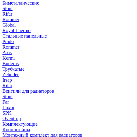
Биметаллические
Stout
Rifar
Rommer
Global
Royal Thermo
Стальные панельные
Prado
Rommer
Axis
Kermi
Buderus
Трубчатые
Zehnder
Irsap
Rifar
Вентили для радиаторов
Stout
Far
Luxor
SPK
Oventrop
Комплектующие
Кронштейны
Монтажный комплект для радиаторов