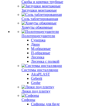
Скобы и крючки трубные
Заглушки монтажные
Соль таблетированная
Хомуты обжимные
Полотенцесушители
Сунержа
Двин
М-образные
П-образные
Лесенка
Лесенка с полкой
Системы инсталляции
AlcaPLAST
Geberit
Grohe
Люки под плитку
Сифоны
Сифoны для биде