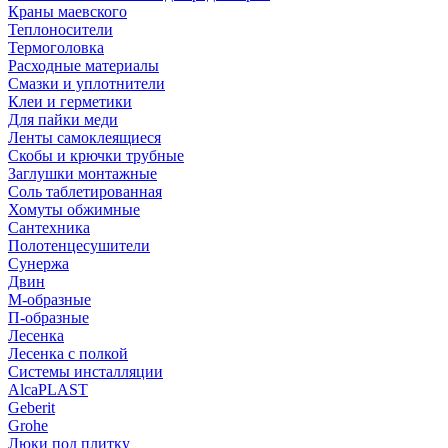
Краны маевского
Теплоносители
Термоголовка
Расходные материалы
Смазки и уплотнители
Клеи и герметики
Для пайки меди
Ленты самоклеящиеся
Скобы и крючки трубные
Заглушки монтажные
Соль таблетированная
Хомуты обжимные
Сантехника
Полотенцесушители
Сунержа
Двин
М-образные
П-образные
Лесенка
Лесенка с полкой
Системы инсталляции
AlcaPLAST
Geberit
Grohe
Люки под плитку