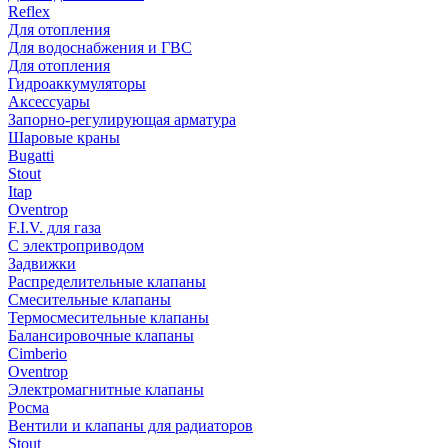
Reflex
Для отопления
Для водоснабжения и ГВС
Для отопления
Гидроаккумуляторы
Аксессуары
Запорно-регулирующая арматура
Шаровые краны
Bugatti
Stout
Itap
Oventrop
F.I.V. для газа
С электроприводом
Задвижки
Распределительные клапаны
Cмесительные клапаны
Термосмесительные клапаны
Балансировочные клапаны
Cimberio
Oventrop
Электромагнитные клапаны
Росма
Вентили и клапаны для радиаторов
Stout