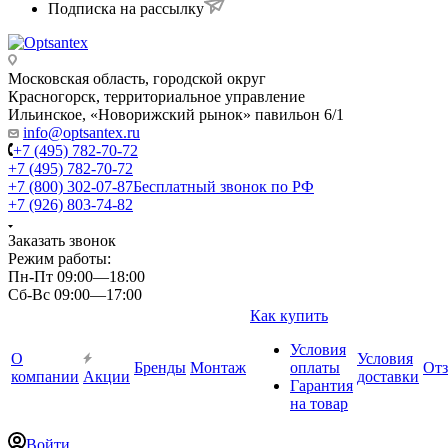
Подписка на рассылку
Московская область, городской округ
Красногорск, территориальное управление
Ильинское, «Новорижский рынок» павильон 6/1
info@optsantex.ru
+7 (495) 782-70-72
+7 (495) 782-70-72
+7 (800) 302-07-87
Бесплатный звонок по РФ
+7 (926) 803-74-82
Заказать звонок
Режим работы:
Пн-Пт 09:00—18:00
Сб-Вс 09:00—17:00
Как купить
Условия
О
Условия
Бренды
Монтаж
оплаты
От
компании
Акции
доставки
Гарантия
на товар
Войти