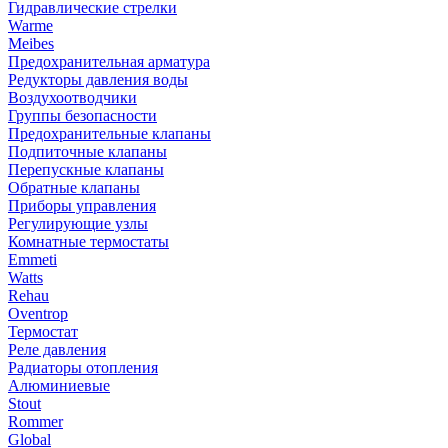
Гидравлические стрелки
Warme
Meibes
Предохранительная арматура
Редукторы давления воды
Воздухоотводчики
Группы безопасности
Предохранительные клапаны
Подпиточные клапаны
Перепускные клапаны
Обратные клапаны
Приборы управления
Регулирующие узлы
Комнатные термостаты
Emmeti
Watts
Rehau
Oventrop
Термостат
Реле давления
Радиаторы отопления
Алюминиевые
Stout
Rommer
Global