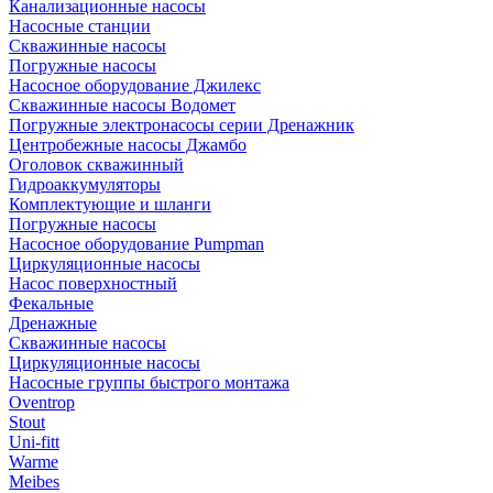
Канализационные насосы
Насосные станции
Скважинные насосы
Погружные насосы
Насосное оборудование Джилекс
Скважинные насосы Водомет
Погружные электронасосы серии Дренажник
Центробежные насосы Джамбо
Оголовок скважинный
Гидроаккумуляторы
Комплектующие и шланги
Погружные насосы
Насосное оборудование Pumpman
Циркуляционные насосы
Насос поверхностный
Фекальные
Дренажные
Скважинные насосы
Циркуляционные насосы
Насосные группы быстрого монтажа
Oventrop
Stout
Uni-fitt
Warme
Meibes