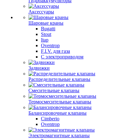
Гидроаккумуляторы
Аксессуары
Шаровые краны
Bugatti
Stout
Itap
Oventrop
F.I.V. для газа
С электроприводом
Задвижки
Распределительные клапаны
Cмесительные клапаны
Термосмесительные клапаны
Балансировочные клапаны
Cimberio
Oventrop
Электромагнитные клапаны