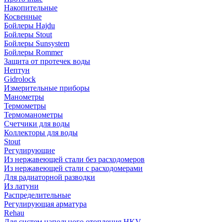
Накопительные
Косвенные
Бойлеры Hajdu
Бойлеры Stout
Бойлеры Sunsystem
Бойлеры Rommer
Защита от протечек воды
Нептун
Gidrolock
Измерительные приборы
Манометры
Термометры
Термоманометры
Счетчики для воды
Коллекторы для воды
Stout
Регулирующие
Из нержавеющей стали без расходомеров
Из нержавеющей стали с расходомерами
Для радиаторной разводки
Из латуни
Распределительные
Регулирующая арматура
Rehau
Для систем напольного отопления HKV