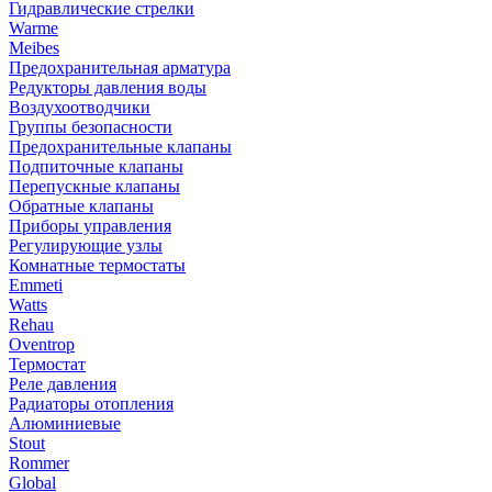
Гидравлические стрелки
Warme
Meibes
Предохранительная арматура
Редукторы давления воды
Воздухоотводчики
Группы безопасности
Предохранительные клапаны
Подпиточные клапаны
Перепускные клапаны
Обратные клапаны
Приборы управления
Регулирующие узлы
Комнатные термостаты
Emmeti
Watts
Rehau
Oventrop
Термостат
Реле давления
Радиаторы отопления
Алюминиевые
Stout
Rommer
Global