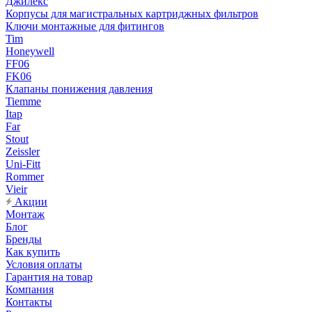
Джилекс
Корпусы для магистральных картриджных фильтров
Ключи монтажные для фитингов
Tim
Honeywell
FF06
FK06
Клапаны понижения давления
Tiemme
Itap
Far
Stout
Zeissler
Uni-Fitt
Rommer
Vieir
Акции
Монтаж
Блог
Бренды
Как купить
Условия оплаты
Гарантия на товар
Компания
Контакты