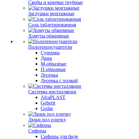
Скобы и крючки трубные
Заглушки монтажные
Соль таблетированная
Хомуты обжимные
Полотенцесушители
Сунержа
Двин
М-образные
П-образные
Лесенка
Лесенка с полкой
Системы инсталляции
AlcaPLAST
Geberit
Grohe
Люки под плитку
Сифоны
Сифoны для биде