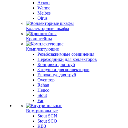
Аскон
Warme
Meibes
Olrus
Коллекторные шкафы
Кронштейны
Комплектующие
Резьбозажимные соединения
Переходники для коллекторов
Концовки для труб
Заглушки для коллекторов
Евроконус для труб
Oventrop
Rehau
Henco
Stout
Far
Внутрипольные
Stout SCN
Stout SCQ
КВЗ