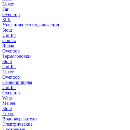
Luxor
Far
Oventrop
SPK
Узлы нижнего подключения
Stout
Uni-fitt
Comisa
Rehau
Oventrop
Термоголовки
Stout
Uni-fitt
Luxor
Oventrop
Сервоприводы
Uni-fitt
Oventrop
Watts
Meibes
Stout
Luxor
Водонагреватели
Электрические
Проточные