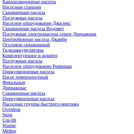
Канализационные насосы
Насосные станции
Скважинные насосы
Погружные насосы
Насосное оборудование Джилекс
Скважинные насосы Водомет
Погружные электронасосы серии Дренажник
Центробежные насосы Джамбо
Оголовок скважинный
Гидроаккумуляторы
Комплектующие и шланги
Погружные насосы
Насосное оборудование Pumpman
Циркуляционные насосы
Насос поверхностный
Фекальные
Дренажные
Скважинные насосы
Циркуляционные насосы
Насосные группы быстрого монтажа
Oventrop
Stout
Uni-fitt
Warme
Meibes