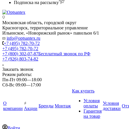
Подписка на рассылку
Московская область, городской округ
Красногорск, территориальное управление
Ильинское, «Новорижский рынок» павильон 6/1
info@optsantex.ru
+7 (495) 782-70-72
+7 (495) 782-70-72
+7 (800) 302-07-87
Бесплатный звонок по РФ
+7 (926) 803-74-82
Заказать звонок
Режим работы:
Пн-Пт 09:00—18:00
Сб-Вс 09:00—17:00
Как купить
Условия
О
Условия
Бренды
Монтаж
оплаты
От
компании
Акции
доставки
Гарантия
на товар
Войти