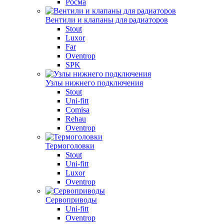
Росма
Вентили и клапаны для радиаторов
Stout
Luxor
Far
Oventrop
SPK
Узлы нижнего подключения
Stout
Uni-fitt
Comisa
Rehau
Oventrop
Термоголовки
Stout
Uni-fitt
Luxor
Oventrop
Сервоприводы
Uni-fitt
Oventrop