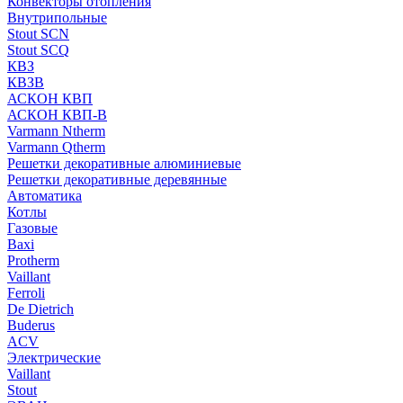
Конвекторы отопления
Внутрипольные
Stout SCN
Stout SCQ
КВЗ
КВЗВ
АСКОН КВП
АСКОН КВП-В
Varmann Ntherm
Varmann Qtherm
Решетки декоративные алюминиевые
Решетки декоративные деревянные
Автоматика
Котлы
Газовые
Baxi
Protherm
Vaillant
Ferroli
De Dietrich
Buderus
ACV
Электрические
Vaillant
Stout