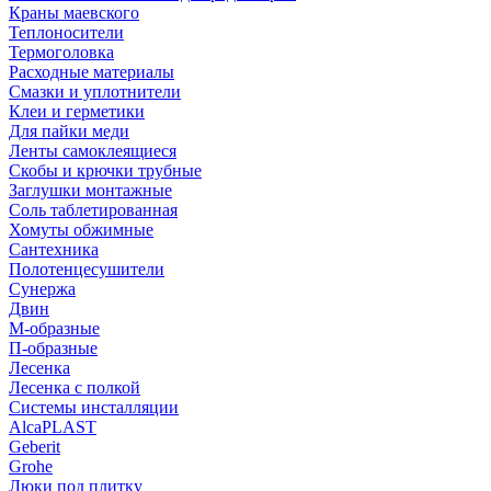
Краны маевского
Теплоносители
Термоголовка
Расходные материалы
Смазки и уплотнители
Клеи и герметики
Для пайки меди
Ленты самоклеящиеся
Скобы и крючки трубные
Заглушки монтажные
Соль таблетированная
Хомуты обжимные
Сантехника
Полотенцесушители
Сунержа
Двин
М-образные
П-образные
Лесенка
Лесенка с полкой
Системы инсталляции
AlcaPLAST
Geberit
Grohe
Люки под плитку