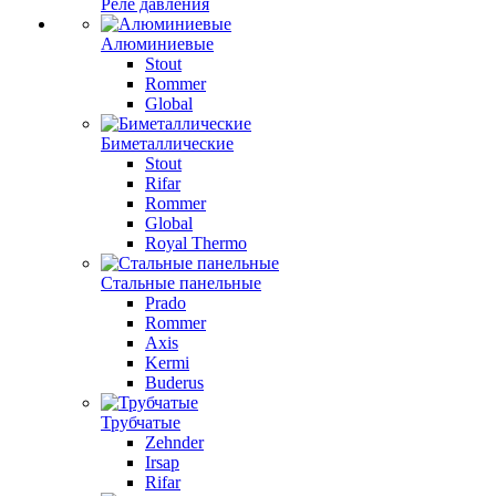
Реле давления
Алюминиевые
Stout
Rommer
Global
Биметаллические
Stout
Rifar
Rommer
Global
Royal Thermo
Стальные панельные
Prado
Rommer
Axis
Kermi
Buderus
Трубчатые
Zehnder
Irsap
Rifar