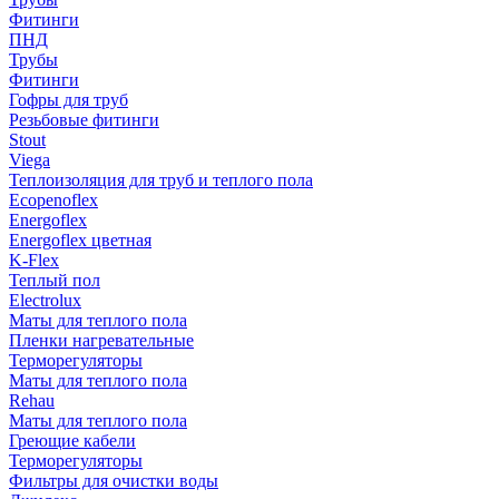
Фитинги
ПНД
Трубы
Фитинги
Гофры для труб
Резьбовые фитинги
Stout
Viega
Теплоизоляция для труб и теплого пола
Ecopenoflex
Energoflex
Energoflex цветная
K-Flex
Теплый пол
Electrolux
Маты для теплого пола
Пленки нагревательные
Терморегуляторы
Маты для теплого пола
Rehau
Маты для теплого пола
Греющие кабели
Терморегуляторы
Фильтры для очистки воды