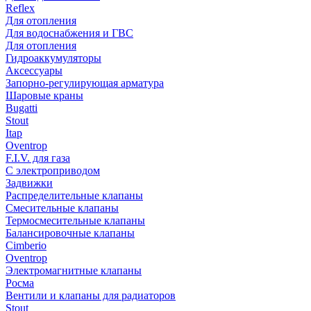
Reflex
Для отопления
Для водоснабжения и ГВС
Для отопления
Гидроаккумуляторы
Аксессуары
Запорно-регулирующая арматура
Шаровые краны
Bugatti
Stout
Itap
Oventrop
F.I.V. для газа
С электроприводом
Задвижки
Распределительные клапаны
Cмесительные клапаны
Термосмесительные клапаны
Балансировочные клапаны
Cimberio
Oventrop
Электромагнитные клапаны
Росма
Вентили и клапаны для радиаторов
Stout