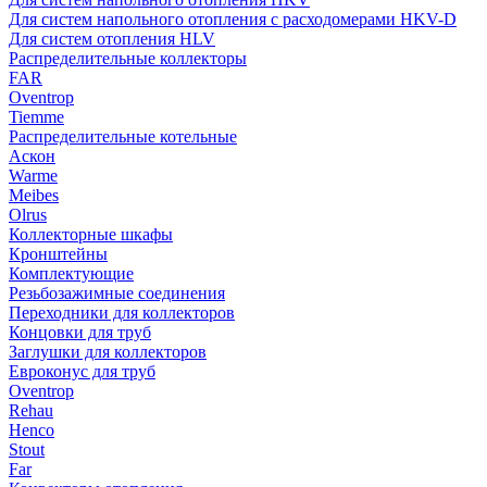
Для систем напольного отопления с расходомерами HKV-D
Для систем отопления HLV
Распределительные коллекторы
FAR
Oventrop
Tiemme
Распределительные котельные
Аскон
Warme
Meibes
Olrus
Коллекторные шкафы
Кронштейны
Комплектующие
Резьбозажимные соединения
Переходники для коллекторов
Концовки для труб
Заглушки для коллекторов
Евроконус для труб
Oventrop
Rehau
Henco
Stout
Far