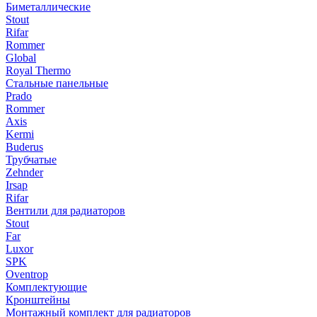
Биметаллические
Stout
Rifar
Rommer
Global
Royal Thermo
Стальные панельные
Prado
Rommer
Axis
Kermi
Buderus
Трубчатые
Zehnder
Irsap
Rifar
Вентили для радиаторов
Stout
Far
Luxor
SPK
Oventrop
Комплектующие
Кронштейны
Монтажный комплект для радиаторов