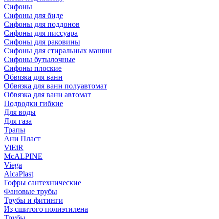
Сифоны
Сифoны для биде
Сифoны для поддонов
Сифoны для писсуара
Сифоны для раковины
Сифоны для стиральных машин
Сифоны бутылочные
Сифоны плоские
Обвязка для ванн
Обвязка для ванн полуавтомат
Обвязка для ванн автомат
Подводки гибкие
Для воды
Для газа
Трапы
Ани Пласт
ViEiR
McALPINE
Viega
AlcaPlast
Гофры сантехнические
Фановые трубы
Трубы и фитинги
Из сшитого полиэтилена
Трубы