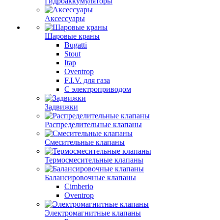
Гидроаккумуляторы
Аксессуары
Шаровые краны
Bugatti
Stout
Itap
Oventrop
F.I.V. для газа
С электроприводом
Задвижки
Распределительные клапаны
Cмесительные клапаны
Термосмесительные клапаны
Балансировочные клапаны
Cimberio
Oventrop
Электромагнитные клапаны