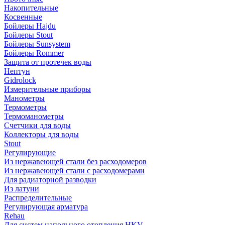
Накопительные
Косвенные
Бойлеры Hajdu
Бойлеры Stout
Бойлеры Sunsystem
Бойлеры Rommer
Защита от протечек воды
Нептун
Gidrolock
Измерительные приборы
Манометры
Термометры
Термоманометры
Счетчики для воды
Коллекторы для воды
Stout
Регулирующие
Из нержавеющей стали без расходомеров
Из нержавеющей стали с расходомерами
Для радиаторной разводки
Из латуни
Распределительные
Регулирующая арматура
Rehau
Для систем напольного отопления HKV