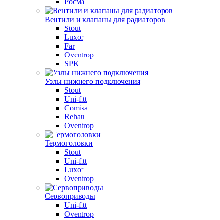
Росма
Вентили и клапаны для радиаторов
Stout
Luxor
Far
Oventrop
SPK
Узлы нижнего подключения
Stout
Uni-fitt
Comisa
Rehau
Oventrop
Термоголовки
Stout
Uni-fitt
Luxor
Oventrop
Сервоприводы
Uni-fitt
Oventrop