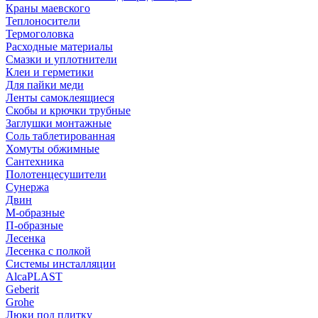
Краны маевского
Теплоносители
Термоголовка
Расходные материалы
Смазки и уплотнители
Клеи и герметики
Для пайки меди
Ленты самоклеящиеся
Скобы и крючки трубные
Заглушки монтажные
Соль таблетированная
Хомуты обжимные
Сантехника
Полотенцесушители
Сунержа
Двин
М-образные
П-образные
Лесенка
Лесенка с полкой
Системы инсталляции
AlcaPLAST
Geberit
Grohe
Люки под плитку