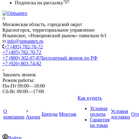
Подписка на рассылку
Московская область, городской округ
Красногорск, территориальное управление
Ильинское, «Новорижский рынок» павильон 6/1
info@optsantex.ru
+7 (495) 782-70-72
+7 (495) 782-70-72
+7 (800) 302-07-87
Бесплатный звонок по РФ
+7 (926) 803-74-82
Заказать звонок
Режим работы:
Пн-Пт 09:00—18:00
Сб-Вс 09:00—17:00
Как купить
Условия
О
Условия
Бренды
Монтаж
оплаты
От
компании
Акции
доставки
Гарантия
на товар
Войти