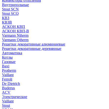
Конвекторы отопления
Внутрипольные
Stout SCN
Stout SCQ
КВЗ
КВЗВ
АСКОН КВП
АСКОН КВП-В
Varmann Ntherm
Varmann Qtherm
Решетки декоративные алюминиевые
Решетки декоративные деревянные
Автоматика
Котлы
Газовые
Baxi
Protherm
Vaillant
Ferroli
De Dietrich
Buderus
ACV
Электрические
Vaillant
Stout