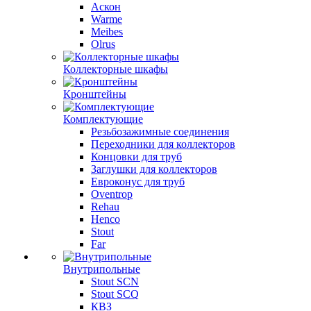
Аскон
Warme
Meibes
Olrus
Коллекторные шкафы
Кронштейны
Комплектующие
Резьбозажимные соединения
Переходники для коллекторов
Концовки для труб
Заглушки для коллекторов
Евроконус для труб
Oventrop
Rehau
Henco
Stout
Far
Внутрипольные
Stout SCN
Stout SCQ
КВЗ