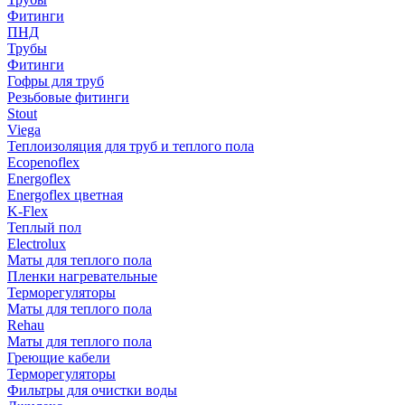
Фитинги
ПНД
Трубы
Фитинги
Гофры для труб
Резьбовые фитинги
Stout
Viega
Теплоизоляция для труб и теплого пола
Ecopenoflex
Energoflex
Energoflex цветная
K-Flex
Теплый пол
Electrolux
Маты для теплого пола
Пленки нагревательные
Терморегуляторы
Маты для теплого пола
Rehau
Маты для теплого пола
Греющие кабели
Терморегуляторы
Фильтры для очистки воды