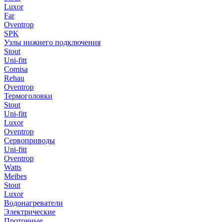
Luxor
Far
Oventrop
SPK
Узлы нижнего подключения
Stout
Uni-fitt
Comisa
Rehau
Oventrop
Термоголовки
Stout
Uni-fitt
Luxor
Oventrop
Сервоприводы
Uni-fitt
Oventrop
Watts
Meibes
Stout
Luxor
Водонагреватели
Электрические
Проточные