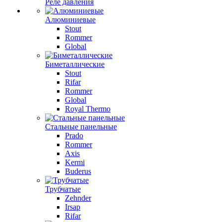
Реле давления
Алюминиевые
Stout
Rommer
Global
Биметаллические
Stout
Rifar
Rommer
Global
Royal Thermo
Стальные панельные
Prado
Rommer
Axis
Kermi
Buderus
Трубчатые
Zehnder
Irsap
Rifar