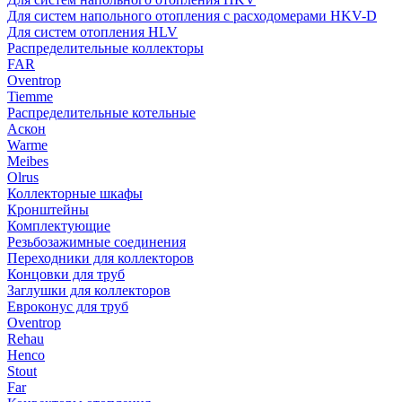
Для систем напольного отопления с расходомерами HKV-D
Для систем отопления HLV
Распределительные коллекторы
FAR
Oventrop
Tiemme
Распределительные котельные
Аскон
Warme
Meibes
Olrus
Коллекторные шкафы
Кронштейны
Комплектующие
Резьбозажимные соединения
Переходники для коллекторов
Концовки для труб
Заглушки для коллекторов
Евроконус для труб
Oventrop
Rehau
Henco
Stout
Far