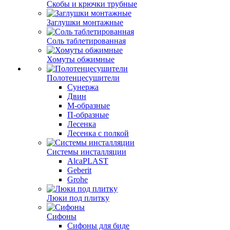
Скобы и крючки трубные
Заглушки монтажные
Соль таблетированная
Хомуты обжимные
Полотенцесушители
Сунержа
Двин
М-образные
П-образные
Лесенка
Лесенка с полкой
Системы инсталляции
AlcaPLAST
Geberit
Grohe
Люки под плитку
Сифоны
Сифoны для биде