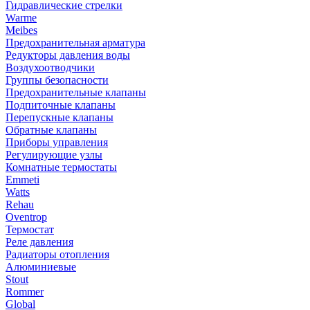
Гидравлические стрелки
Warme
Meibes
Предохранительная арматура
Редукторы давления воды
Воздухоотводчики
Группы безопасности
Предохранительные клапаны
Подпиточные клапаны
Перепускные клапаны
Обратные клапаны
Приборы управления
Регулирующие узлы
Комнатные термостаты
Emmeti
Watts
Rehau
Oventrop
Термостат
Реле давления
Радиаторы отопления
Алюминиевые
Stout
Rommer
Global