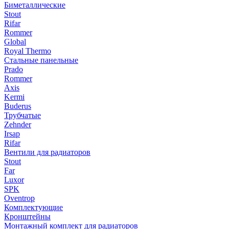
Биметаллические
Stout
Rifar
Rommer
Global
Royal Thermo
Стальные панельные
Prado
Rommer
Axis
Kermi
Buderus
Трубчатые
Zehnder
Irsap
Rifar
Вентили для радиаторов
Stout
Far
Luxor
SPK
Oventrop
Комплектующие
Кронштейны
Монтажный комплект для радиаторов