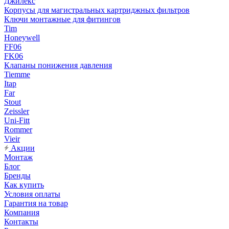
Джилекс
Корпусы для магистральных картриджных фильтров
Ключи монтажные для фитингов
Tim
Honeywell
FF06
FK06
Клапаны понижения давления
Tiemme
Itap
Far
Stout
Zeissler
Uni-Fitt
Rommer
Vieir
Акции
Монтаж
Блог
Бренды
Как купить
Условия оплаты
Гарантия на товар
Компания
Контакты