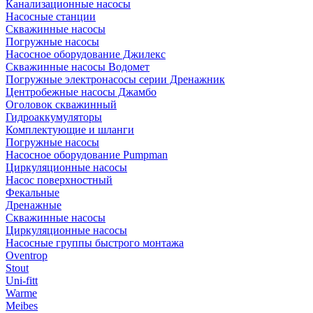
Канализационные насосы
Насосные станции
Скважинные насосы
Погружные насосы
Насосное оборудование Джилекс
Скважинные насосы Водомет
Погружные электронасосы серии Дренажник
Центробежные насосы Джамбо
Оголовок скважинный
Гидроаккумуляторы
Комплектующие и шланги
Погружные насосы
Насосное оборудование Pumpman
Циркуляционные насосы
Насос поверхностный
Фекальные
Дренажные
Скважинные насосы
Циркуляционные насосы
Насосные группы быстрого монтажа
Oventrop
Stout
Uni-fitt
Warme
Meibes