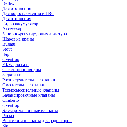
Reflex
Для отопления
Для водоснабжения и ГВС
Для отопления
Гидроаккумуляторы
Аксессуары
Запорно-регулирующая арматура
Шаровые краны
Bugatti
Stout
Itap
Oventrop
F.I.V. для газа
С электроприводом
Задвижки
Распределительные клапаны
Cмесительные клапаны
Термосмесительные клапаны
Балансировочные клапаны
Cimberio
Oventrop
Электромагнитные клапаны
Росма
Вентили и клапаны для радиаторов
Stout