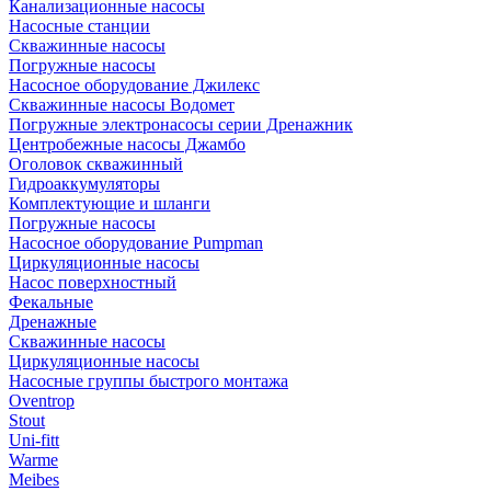
Канализационные насосы
Насосные станции
Скважинные насосы
Погружные насосы
Насосное оборудование Джилекс
Скважинные насосы Водомет
Погружные электронасосы серии Дренажник
Центробежные насосы Джамбо
Оголовок скважинный
Гидроаккумуляторы
Комплектующие и шланги
Погружные насосы
Насосное оборудование Pumpman
Циркуляционные насосы
Насос поверхностный
Фекальные
Дренажные
Скважинные насосы
Циркуляционные насосы
Насосные группы быстрого монтажа
Oventrop
Stout
Uni-fitt
Warme
Meibes