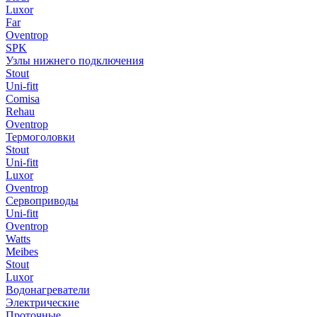
Luxor
Far
Oventrop
SPK
Узлы нижнего подключения
Stout
Uni-fitt
Comisa
Rehau
Oventrop
Термоголовки
Stout
Uni-fitt
Luxor
Oventrop
Сервоприводы
Uni-fitt
Oventrop
Watts
Meibes
Stout
Luxor
Водонагреватели
Электрические
Проточные