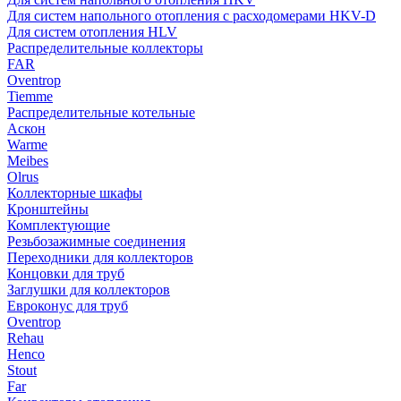
Для систем напольного отопления с расходомерами HKV-D
Для систем отопления HLV
Распределительные коллекторы
FAR
Oventrop
Tiemme
Распределительные котельные
Аскон
Warme
Meibes
Olrus
Коллекторные шкафы
Кронштейны
Комплектующие
Резьбозажимные соединения
Переходники для коллекторов
Концовки для труб
Заглушки для коллекторов
Евроконус для труб
Oventrop
Rehau
Henco
Stout
Far