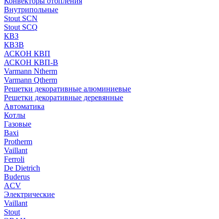
Конвекторы отопления
Внутрипольные
Stout SCN
Stout SCQ
КВЗ
КВЗВ
АСКОН КВП
АСКОН КВП-В
Varmann Ntherm
Varmann Qtherm
Решетки декоративные алюминиевые
Решетки декоративные деревянные
Автоматика
Котлы
Газовые
Baxi
Protherm
Vaillant
Ferroli
De Dietrich
Buderus
ACV
Электрические
Vaillant
Stout