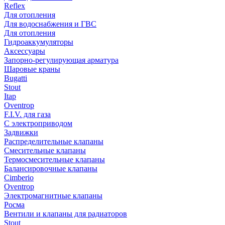
Reflex
Для отопления
Для водоснабжения и ГВС
Для отопления
Гидроаккумуляторы
Аксессуары
Запорно-регулирующая арматура
Шаровые краны
Bugatti
Stout
Itap
Oventrop
F.I.V. для газа
С электроприводом
Задвижки
Распределительные клапаны
Cмесительные клапаны
Термосмесительные клапаны
Балансировочные клапаны
Cimberio
Oventrop
Электромагнитные клапаны
Росма
Вентили и клапаны для радиаторов
Stout