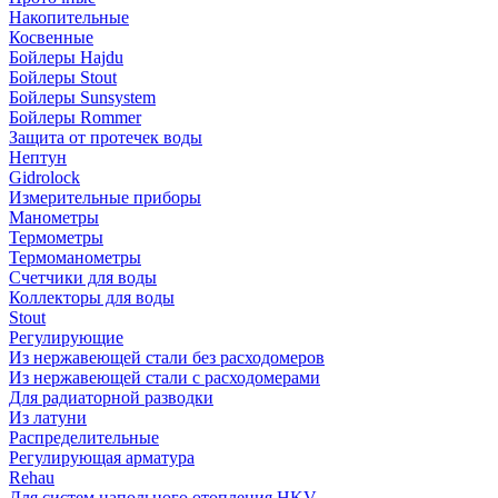
Накопительные
Косвенные
Бойлеры Hajdu
Бойлеры Stout
Бойлеры Sunsystem
Бойлеры Rommer
Защита от протечек воды
Нептун
Gidrolock
Измерительные приборы
Манометры
Термометры
Термоманометры
Счетчики для воды
Коллекторы для воды
Stout
Регулирующие
Из нержавеющей стали без расходомеров
Из нержавеющей стали с расходомерами
Для радиаторной разводки
Из латуни
Распределительные
Регулирующая арматура
Rehau
Для систем напольного отопления HKV