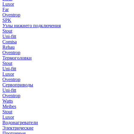
Luxor
Far
Oventrop
SPK
Узлы нижнего подключения
Stout
Uni-fitt
Comisa
Rehau
Oventrop
Термоголовки
Stout
Uni-fitt
Luxor
Oventrop
Сервоприводы
Uni-fitt
Oventrop
Watts
Meibes
Stout
Luxor
Водонагреватели
Электрические
Проточные