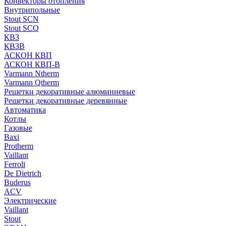
Конвекторы отопления
Внутрипольные
Stout SCN
Stout SCQ
КВЗ
КВЗВ
АСКОН КВП
АСКОН КВП-В
Varmann Ntherm
Varmann Qtherm
Решетки декоративные алюминиевые
Решетки декоративные деревянные
Автоматика
Котлы
Газовые
Baxi
Protherm
Vaillant
Ferroli
De Dietrich
Buderus
ACV
Электрические
Vaillant
Stout