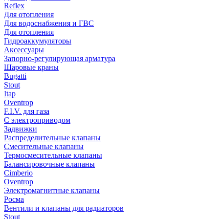
Reflex
Для отопления
Для водоснабжения и ГВС
Для отопления
Гидроаккумуляторы
Аксессуары
Запорно-регулирующая арматура
Шаровые краны
Bugatti
Stout
Itap
Oventrop
F.I.V. для газа
С электроприводом
Задвижки
Распределительные клапаны
Cмесительные клапаны
Термосмесительные клапаны
Балансировочные клапаны
Cimberio
Oventrop
Электромагнитные клапаны
Росма
Вентили и клапаны для радиаторов
Stout