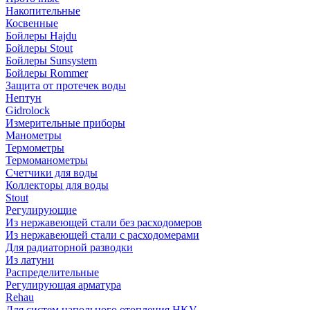
Накопительные
Косвенные
Бойлеры Hajdu
Бойлеры Stout
Бойлеры Sunsystem
Бойлеры Rommer
Защита от протечек воды
Нептун
Gidrolock
Измерительные приборы
Манометры
Термометры
Термоманометры
Счетчики для воды
Коллекторы для воды
Stout
Регулирующие
Из нержавеющей стали без расходомеров
Из нержавеющей стали с расходомерами
Для радиаторной разводки
Из латуни
Распределительные
Регулирующая арматура
Rehau
Для систем напольного отопления HKV