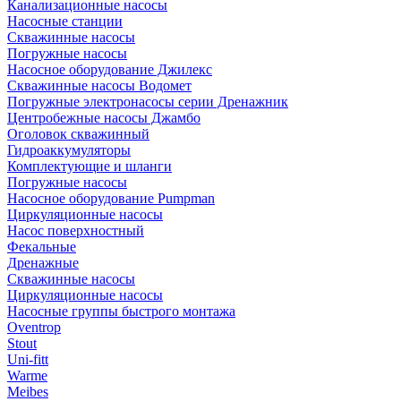
Канализационные насосы
Насосные станции
Скважинные насосы
Погружные насосы
Насосное оборудование Джилекс
Скважинные насосы Водомет
Погружные электронасосы серии Дренажник
Центробежные насосы Джамбо
Оголовок скважинный
Гидроаккумуляторы
Комплектующие и шланги
Погружные насосы
Насосное оборудование Pumpman
Циркуляционные насосы
Насос поверхностный
Фекальные
Дренажные
Скважинные насосы
Циркуляционные насосы
Насосные группы быстрого монтажа
Oventrop
Stout
Uni-fitt
Warme
Meibes