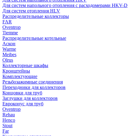
Для систем напольного отопления с расходомерами HKV-D
Для систем отопления HLV
Распределительные коллекторы
FAR
Oventrop
Tiemme
Распределительные котельные
Аскон
Warme
Meibes
Olrus
Коллекторные шкафы
Кронштейны
Комплектующие
Резьбозажимные соединения
Переходники для коллекторов
Концовки для труб
Заглушки для коллекторов
Евроконус для труб
Oventrop
Rehau
Henco
Stout
Far