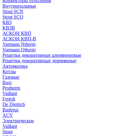
Конвекторы отопления
Внутрипольные
Stout SCN
Stout SCQ
КВЗ
КВЗВ
АСКОН КВП
АСКОН КВП-В
Varmann Ntherm
Varmann Qtherm
Решетки декоративные алюминиевые
Решетки декоративные деревянные
Автоматика
Котлы
Газовые
Baxi
Protherm
Vaillant
Ferroli
De Dietrich
Buderus
ACV
Электрические
Vaillant
Stout