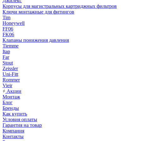
Джилекс
Корпусы для магистральных картриджных фильтров
Ключи монтажные для фитингов
Tim
Honeywell
FF06
FK06
Клапаны понижения давления
Tiemme
Itap
Far
Stout
Zeissler
Uni-Fitt
Rommer
Vieir
Акции
Монтаж
Блог
Бренды
Как купить
Условия оплаты
Гарантия на товар
Компания
Контакты