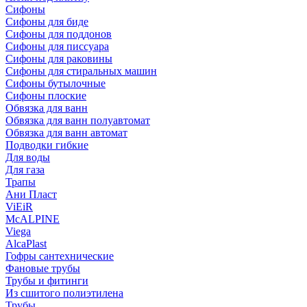
Сифоны
Сифoны для биде
Сифoны для поддонов
Сифoны для писсуара
Сифоны для раковины
Сифоны для стиральных машин
Сифоны бутылочные
Сифоны плоские
Обвязка для ванн
Обвязка для ванн полуавтомат
Обвязка для ванн автомат
Подводки гибкие
Для воды
Для газа
Трапы
Ани Пласт
ViEiR
McALPINE
Viega
AlcaPlast
Гофры сантехнические
Фановые трубы
Трубы и фитинги
Из сшитого полиэтилена
Трубы