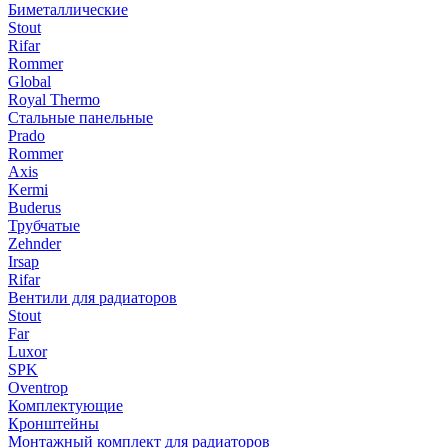
Биметаллические
Stout
Rifar
Rommer
Global
Royal Thermo
Стальные панельные
Prado
Rommer
Axis
Kermi
Buderus
Трубчатые
Zehnder
Irsap
Rifar
Вентили для радиаторов
Stout
Far
Luxor
SPK
Oventrop
Комплектующие
Кронштейны
Монтажный комплект для радиаторов