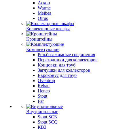
Аскон
Warme
Meibes
Olrus
Коллекторные шкафы
Кронштейны
Комплектующие
Резьбозажимные соединения
Переходники для коллекторов
Концовки для труб
Заглушки для коллекторов
Евроконус для труб
Oventrop
Rehau
Henco
Stout
Far
Внутрипольные
Stout SCN
Stout SCQ
КВЗ