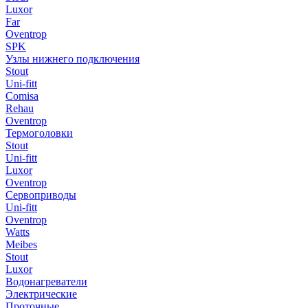
Luxor
Far
Oventrop
SPK
Узлы нижнего подключения
Stout
Uni-fitt
Comisa
Rehau
Oventrop
Термоголовки
Stout
Uni-fitt
Luxor
Oventrop
Сервоприводы
Uni-fitt
Oventrop
Watts
Meibes
Stout
Luxor
Водонагреватели
Электрические
Проточные