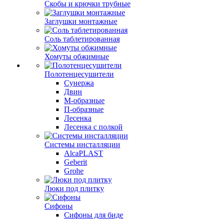
Скобы и крючки трубные
Заглушки монтажные
Соль таблетированная
Хомуты обжимные
Полотенцесушители
Сунержа
Двин
М-образные
П-образные
Лесенка
Лесенка с полкой
Системы инсталляции
AlcaPLAST
Geberit
Grohe
Люки под плитку
Сифоны
Сифoны для биде