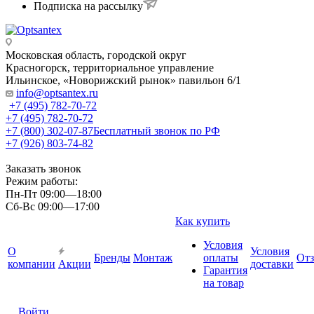
Подписка на рассылку
Московская область, городской округ
Красногорск, территориальное управление
Ильинское, «Новорижский рынок» павильон 6/1
info@optsantex.ru
+7 (495) 782-70-72
+7 (495) 782-70-72
+7 (800) 302-07-87
Бесплатный звонок по РФ
+7 (926) 803-74-82
Заказать звонок
Режим работы:
Пн-Пт 09:00—18:00
Сб-Вс 09:00—17:00
Как купить
Условия
О
Условия
Бренды
Монтаж
оплаты
От
компании
Акции
доставки
Гарантия
на товар
Войти