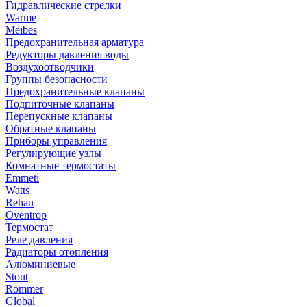
Гидравлические стрелки
Warme
Meibes
Предохранительная арматура
Редукторы давления воды
Воздухоотводчики
Группы безопасности
Предохранительные клапаны
Подпиточные клапаны
Перепускные клапаны
Обратные клапаны
Приборы управления
Регулирующие узлы
Комнатные термостаты
Emmeti
Watts
Rehau
Oventrop
Термостат
Реле давления
Радиаторы отопления
Алюминиевые
Stout
Rommer
Global