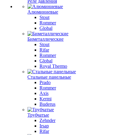
Реле давления
Алюминиевые
Stout
Rommer
Global
Биметаллические
Stout
Rifar
Rommer
Global
Royal Thermo
Стальные панельные
Prado
Rommer
Axis
Kermi
Buderus
Трубчатые
Zehnder
Irsap
Rifar