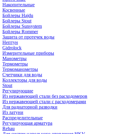
Накопительные
Косвенные
Бойлеры Hajdu
Бойлеры Stout
Бойлеры Sunsystem
Бойлеры Rommer
Защита от протечек воды
Нептун
Gidrolock
Измерительные приборы
Манометры
Термометры
Термоманометры
Счетчики для воды
Коллекторы для воды
Stout
Регулирующие
Из нержавеющей стали без расходомеров
Из нержавеющей стали с расходомерами
Для радиаторной разводки
Из латуни
Распределительные
Регулирующая арматура
Rehau
Для систем напольного отопления HKV