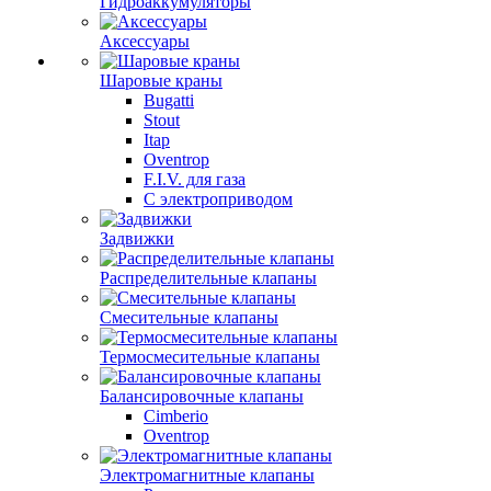
Гидроаккумуляторы
Аксессуары
Шаровые краны
Bugatti
Stout
Itap
Oventrop
F.I.V. для газа
С электроприводом
Задвижки
Распределительные клапаны
Cмесительные клапаны
Термосмесительные клапаны
Балансировочные клапаны
Cimberio
Oventrop
Электромагнитные клапаны