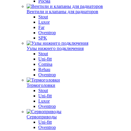
Росма
Вентили и клапаны для радиаторов
Stout
Luxor
Far
Oventrop
SPK
Узлы нижнего подключения
Stout
Uni-fitt
Comisa
Rehau
Oventrop
Термоголовки
Stout
Uni-fitt
Luxor
Oventrop
Сервоприводы
Uni-fitt
Oventrop