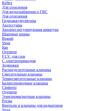
Reflex
Для отопления
Для водоснабжения и ГВС
Для отопления
Гидроаккумуляторы
Аксессуары
Запорно-регулирующая арматура
Шаровые краны
Bugatti
Stout
Itap
Oventrop
F.I.V. для газа
С электроприводом
Задвижки
Распределительные клапаны
Cмесительные клапаны
Термосмесительные клапаны
Балансировочные клапаны
Cimberio
Oventrop
Электромагнитные клапаны
Росма
Вентили и клапаны для радиаторов
Stout