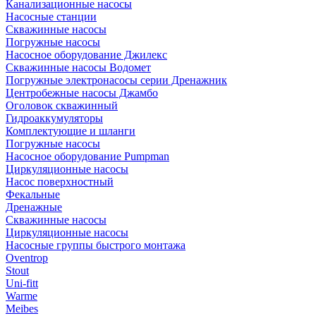
Канализационные насосы
Насосные станции
Скважинные насосы
Погружные насосы
Насосное оборудование Джилекс
Скважинные насосы Водомет
Погружные электронасосы серии Дренажник
Центробежные насосы Джамбо
Оголовок скважинный
Гидроаккумуляторы
Комплектующие и шланги
Погружные насосы
Насосное оборудование Pumpman
Циркуляционные насосы
Насос поверхностный
Фекальные
Дренажные
Скважинные насосы
Циркуляционные насосы
Насосные группы быстрого монтажа
Oventrop
Stout
Uni-fitt
Warme
Meibes