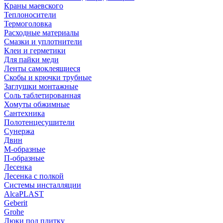
Краны маевского
Теплоносители
Термоголовка
Расходные материалы
Смазки и уплотнители
Клеи и герметики
Для пайки меди
Ленты самоклеящиеся
Скобы и крючки трубные
Заглушки монтажные
Соль таблетированная
Хомуты обжимные
Сантехника
Полотенцесушители
Сунержа
Двин
М-образные
П-образные
Лесенка
Лесенка с полкой
Системы инсталляции
AlcaPLAST
Geberit
Grohe
Люки под плитку