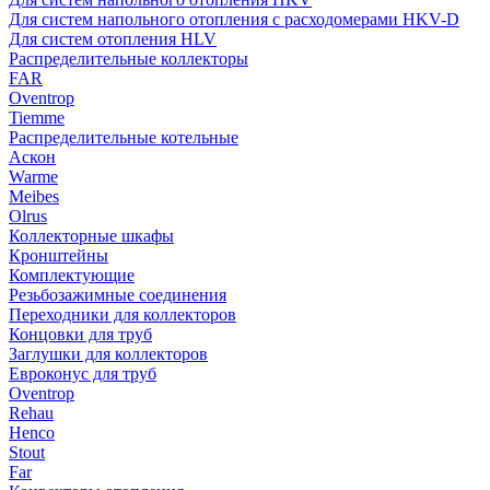
Для систем напольного отопления с расходомерами HKV-D
Для систем отопления HLV
Распределительные коллекторы
FAR
Oventrop
Tiemme
Распределительные котельные
Аскон
Warme
Meibes
Olrus
Коллекторные шкафы
Кронштейны
Комплектующие
Резьбозажимные соединения
Переходники для коллекторов
Концовки для труб
Заглушки для коллекторов
Евроконус для труб
Oventrop
Rehau
Henco
Stout
Far