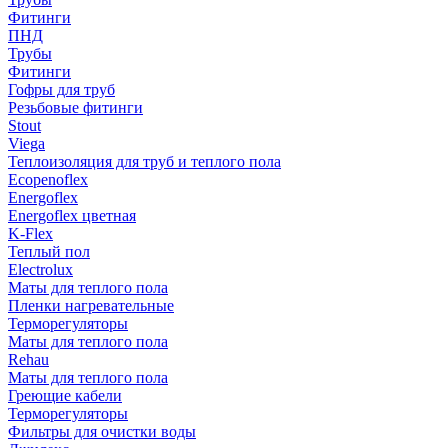
Фитинги
ПНД
Трубы
Фитинги
Гофры для труб
Резьбовые фитинги
Stout
Viega
Теплоизоляция для труб и теплого пола
Ecopenoflex
Energoflex
Energoflex цветная
K-Flex
Теплый пол
Electrolux
Маты для теплого пола
Пленки нагревательные
Терморегуляторы
Маты для теплого пола
Rehau
Маты для теплого пола
Греющие кабели
Терморегуляторы
Фильтры для очистки воды