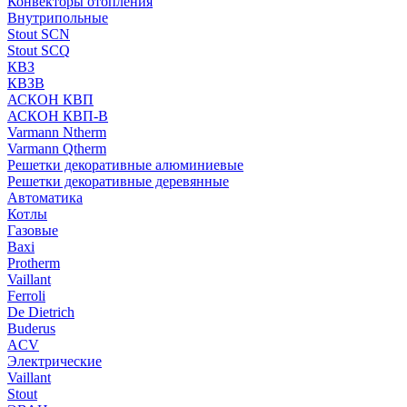
Конвекторы отопления
Внутрипольные
Stout SCN
Stout SCQ
КВЗ
КВЗВ
АСКОН КВП
АСКОН КВП-В
Varmann Ntherm
Varmann Qtherm
Решетки декоративные алюминиевые
Решетки декоративные деревянные
Автоматика
Котлы
Газовые
Baxi
Protherm
Vaillant
Ferroli
De Dietrich
Buderus
ACV
Электрические
Vaillant
Stout