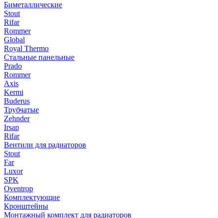
Биметаллические
Stout
Rifar
Rommer
Global
Royal Thermo
Стальные панельные
Prado
Rommer
Axis
Kermi
Buderus
Трубчатые
Zehnder
Irsap
Rifar
Вентили для радиаторов
Stout
Far
Luxor
SPK
Oventrop
Комплектующие
Кронштейны
Монтажный комплект для радиаторов