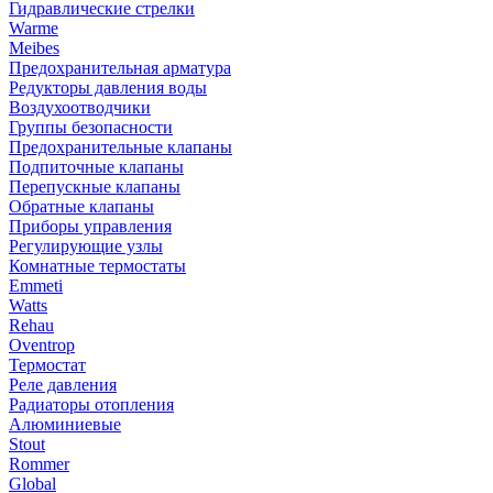
Гидравлические стрелки
Warme
Meibes
Предохранительная арматура
Редукторы давления воды
Воздухоотводчики
Группы безопасности
Предохранительные клапаны
Подпиточные клапаны
Перепускные клапаны
Обратные клапаны
Приборы управления
Регулирующие узлы
Комнатные термостаты
Emmeti
Watts
Rehau
Oventrop
Термостат
Реле давления
Радиаторы отопления
Алюминиевые
Stout
Rommer
Global