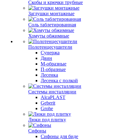
Скобы и крючки трубные
Заглушки монтажные
Соль таблетированная
Хомуты обжимные
Полотенцесушители
Сунержа
Двин
М-образные
П-образные
Лесенка
Лесенка с полкой
Системы инсталляции
AlcaPLAST
Geberit
Grohe
Люки под плитку
Сифоны
Сифoны для биде