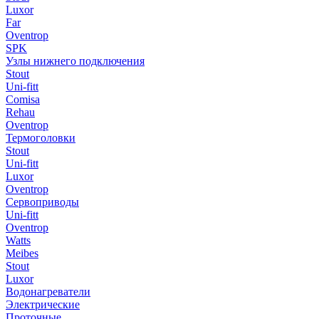
Luxor
Far
Oventrop
SPK
Узлы нижнего подключения
Stout
Uni-fitt
Comisa
Rehau
Oventrop
Термоголовки
Stout
Uni-fitt
Luxor
Oventrop
Сервоприводы
Uni-fitt
Oventrop
Watts
Meibes
Stout
Luxor
Водонагреватели
Электрические
Проточные