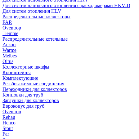
Для систем напольного отопления с расходомерами HKV-D
Для систем отопления HLV
Распределительные коллекторы
FAR
Oventrop
Tiemme
Распределительные котельные
Аскон
Warme
Meibes
Olrus
Коллекторные шкафы
Кронштейны
Комплектующие
Резьбозажимные соединения
Переходники для коллекторов
Концовки для труб
Заглушки для коллекторов
Евроконус для труб
Oventrop
Rehau
Henco
Stout
Far