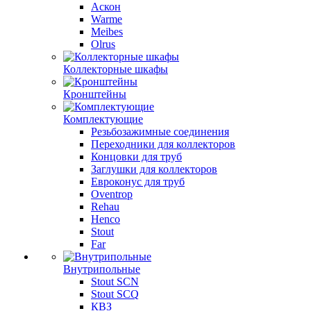
Аскон
Warme
Meibes
Olrus
Коллекторные шкафы
Кронштейны
Комплектующие
Резьбозажимные соединения
Переходники для коллекторов
Концовки для труб
Заглушки для коллекторов
Евроконус для труб
Oventrop
Rehau
Henco
Stout
Far
Внутрипольные
Stout SCN
Stout SCQ
КВЗ