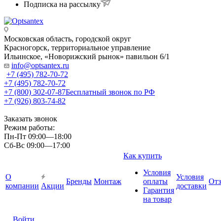
Подписка на рассылку
Московская область, городской округ
Красногорск, территориальное управление
Ильинское, «Новорижский рынок» павильон 6/1
info@optsantex.ru
+7 (495) 782-70-72
+7 (495) 782-70-72
+7 (800) 302-07-87
Бесплатный звонок по РФ
+7 (926) 803-74-82
Заказать звонок
Режим работы:
Пн-Пт 09:00—18:00
Сб-Вс 09:00—17:00
Как купить
Условия
О
Условия
Бренды
Монтаж
оплаты
От
компании
Акции
доставки
Гарантия
на товар
Войти