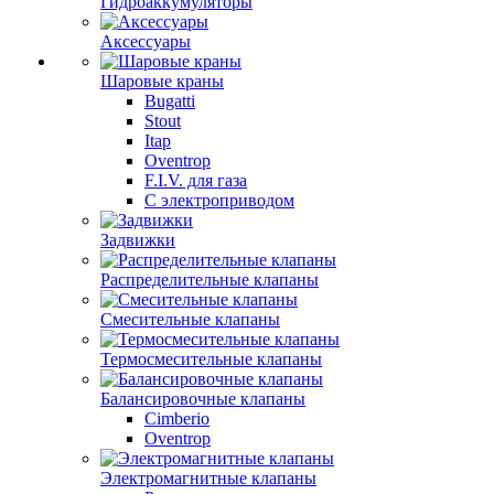
Гидроаккумуляторы
Аксессуары
Шаровые краны
Bugatti
Stout
Itap
Oventrop
F.I.V. для газа
С электроприводом
Задвижки
Распределительные клапаны
Cмесительные клапаны
Термосмесительные клапаны
Балансировочные клапаны
Cimberio
Oventrop
Электромагнитные клапаны