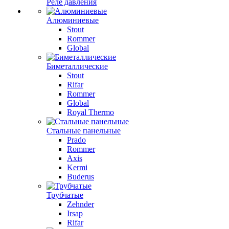
Реле давления
Алюминиевые
Stout
Rommer
Global
Биметаллические
Stout
Rifar
Rommer
Global
Royal Thermo
Стальные панельные
Prado
Rommer
Axis
Kermi
Buderus
Трубчатые
Zehnder
Irsap
Rifar