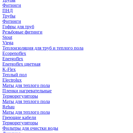
Фитинги
ПНД
Трубы
Фитинги
Гофры для труб
Резьбовые фитинги
Stout
Viega
Теплоизоляция для труб и теплого пола
Ecopenoflex
Energoflex
Energoflex цветная
K-Flex
Теплый пол
Electrolux
Маты для теплого пола
Пленки нагревательные
Терморегуляторы
Маты для теплого пола
Rehau
Маты для теплого пола
Греющие кабели
Терморегуляторы
Фильтры для очистки воды