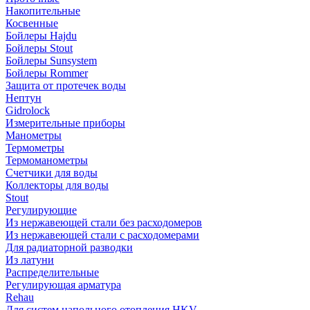
Накопительные
Косвенные
Бойлеры Hajdu
Бойлеры Stout
Бойлеры Sunsystem
Бойлеры Rommer
Защита от протечек воды
Нептун
Gidrolock
Измерительные приборы
Манометры
Термометры
Термоманометры
Счетчики для воды
Коллекторы для воды
Stout
Регулирующие
Из нержавеющей стали без расходомеров
Из нержавеющей стали с расходомерами
Для радиаторной разводки
Из латуни
Распределительные
Регулирующая арматура
Rehau
Для систем напольного отопления HKV