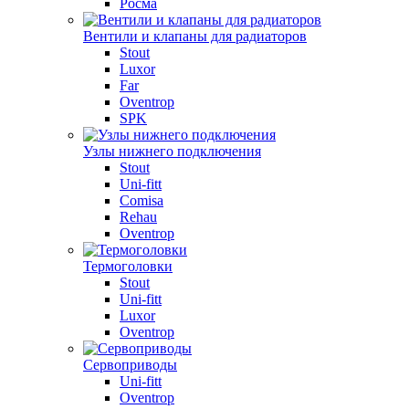
Росма
Вентили и клапаны для радиаторов
Stout
Luxor
Far
Oventrop
SPK
Узлы нижнего подключения
Stout
Uni-fitt
Comisa
Rehau
Oventrop
Термоголовки
Stout
Uni-fitt
Luxor
Oventrop
Сервоприводы
Uni-fitt
Oventrop