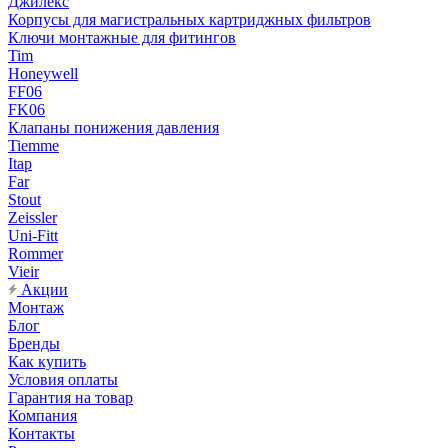
Джилекс
Корпусы для магистральных картриджных фильтров
Ключи монтажные для фитингов
Tim
Honeywell
FF06
FK06
Клапаны понижения давления
Tiemme
Itap
Far
Stout
Zeissler
Uni-Fitt
Rommer
Vieir
Акции
Монтаж
Блог
Бренды
Как купить
Условия оплаты
Гарантия на товар
Компания
Контакты