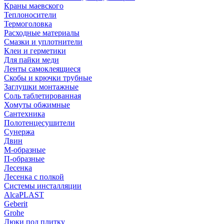
Краны маевского
Теплоносители
Термоголовка
Расходные материалы
Смазки и уплотнители
Клеи и герметики
Для пайки меди
Ленты самоклеящиеся
Скобы и крючки трубные
Заглушки монтажные
Соль таблетированная
Хомуты обжимные
Сантехника
Полотенцесушители
Сунержа
Двин
М-образные
П-образные
Лесенка
Лесенка с полкой
Системы инсталляции
AlcaPLAST
Geberit
Grohe
Люки под плитку