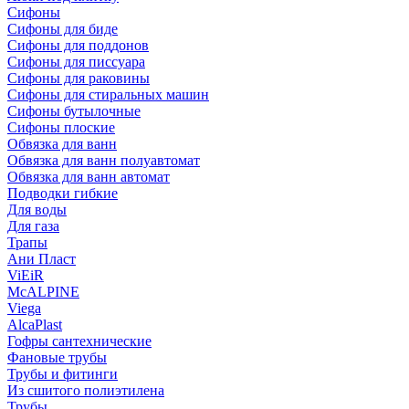
Сифоны
Сифoны для биде
Сифoны для поддонов
Сифoны для писсуара
Сифоны для раковины
Сифоны для стиральных машин
Сифоны бутылочные
Сифоны плоские
Обвязка для ванн
Обвязка для ванн полуавтомат
Обвязка для ванн автомат
Подводки гибкие
Для воды
Для газа
Трапы
Ани Пласт
ViEiR
McALPINE
Viega
AlcaPlast
Гофры сантехнические
Фановые трубы
Трубы и фитинги
Из сшитого полиэтилена
Трубы