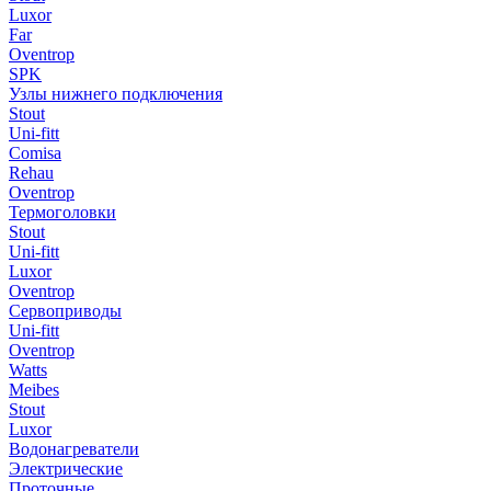
Luxor
Far
Oventrop
SPK
Узлы нижнего подключения
Stout
Uni-fitt
Comisa
Rehau
Oventrop
Термоголовки
Stout
Uni-fitt
Luxor
Oventrop
Сервоприводы
Uni-fitt
Oventrop
Watts
Meibes
Stout
Luxor
Водонагреватели
Электрические
Проточные