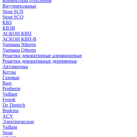
Конвекторы отопления
Внутрипольные
Stout SCN
Stout SCQ
КВЗ
КВЗВ
АСКОН КВП
АСКОН КВП-В
Varmann Ntherm
Varmann Qtherm
Решетки декоративные алюминиевые
Решетки декоративные деревянные
Автоматика
Котлы
Газовые
Baxi
Protherm
Vaillant
Ferroli
De Dietrich
Buderus
ACV
Электрические
Vaillant
Stout