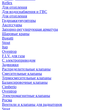
Reflex
Для отопления
Для водоснабжения и ГВС
Для отопления
Гидроаккумуляторы
Аксессуары
Запорно-регулирующая арматура
Шаровые краны
Bugatti
Stout
Itap
Oventrop
F.I.V. для газа
С электроприводом
Задвижки
Распределительные клапаны
Cмесительные клапаны
Термосмесительные клапаны
Балансировочные клапаны
Cimberio
Oventrop
Электромагнитные клапаны
Росма
Вентили и клапаны для радиаторов
Stout