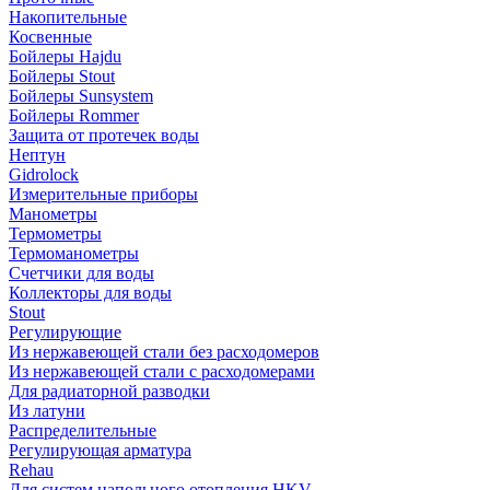
Накопительные
Косвенные
Бойлеры Hajdu
Бойлеры Stout
Бойлеры Sunsystem
Бойлеры Rommer
Защита от протечек воды
Нептун
Gidrolock
Измерительные приборы
Манометры
Термометры
Термоманометры
Счетчики для воды
Коллекторы для воды
Stout
Регулирующие
Из нержавеющей стали без расходомеров
Из нержавеющей стали с расходомерами
Для радиаторной разводки
Из латуни
Распределительные
Регулирующая арматура
Rehau
Для систем напольного отопления HKV