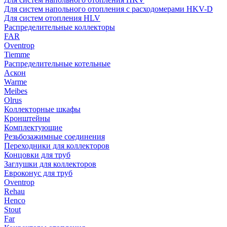
Для систем напольного отопления с расходомерами HKV-D
Для систем отопления HLV
Распределительные коллекторы
FAR
Oventrop
Tiemme
Распределительные котельные
Аскон
Warme
Meibes
Olrus
Коллекторные шкафы
Кронштейны
Комплектующие
Резьбозажимные соединения
Переходники для коллекторов
Концовки для труб
Заглушки для коллекторов
Евроконус для труб
Oventrop
Rehau
Henco
Stout
Far