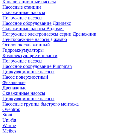
Канализационные насосы
Насосные станции
Скважинные насосы
Погружные насосы
Насосное оборудование Джилекс
Скважинные насосы Водомет
Погружные электронасосы серии Дренажник
Центробежные насосы Джамбо
Оголовок скважинный
Гидроаккумуляторы
Комплектующие и шланги
Погружные насосы
Насосное оборудование Pumpman
Циркуляционные насосы
Насос поверхностный
Фекальные
Дренажные
Скважинные насосы
Циркуляционные насосы
Насосные группы быстрого монтажа
Oventrop
Stout
Uni-fitt
Warme
Meibes