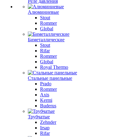
Реле давления
Алюминиевые
Stout
Rommer
Global
Биметаллические
Stout
Rifar
Rommer
Global
Royal Thermo
Стальные панельные
Prado
Rommer
Axis
Kermi
Buderus
Трубчатые
Zehnder
Irsap
Rifar