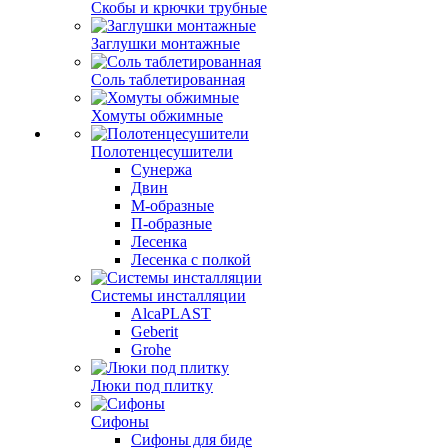
Скобы и крючки трубные
Заглушки монтажные
Соль таблетированная
Хомуты обжимные
Полотенцесушители
Сунержа
Двин
М-образные
П-образные
Лесенка
Лесенка с полкой
Системы инсталляции
AlcaPLAST
Geberit
Grohe
Люки под плитку
Сифоны
Сифoны для биде