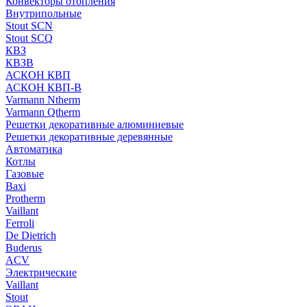
Конвекторы отопления
Внутрипольные
Stout SCN
Stout SCQ
КВЗ
КВЗВ
АСКОН КВП
АСКОН КВП-В
Varmann Ntherm
Varmann Qtherm
Решетки декоративные алюминиевые
Решетки декоративные деревянные
Автоматика
Котлы
Газовые
Baxi
Protherm
Vaillant
Ferroli
De Dietrich
Buderus
ACV
Электрические
Vaillant
Stout