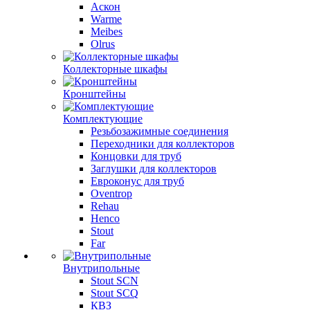
Аскон
Warme
Meibes
Olrus
Коллекторные шкафы
Кронштейны
Комплектующие
Резьбозажимные соединения
Переходники для коллекторов
Концовки для труб
Заглушки для коллекторов
Евроконус для труб
Oventrop
Rehau
Henco
Stout
Far
Внутрипольные
Stout SCN
Stout SCQ
КВЗ