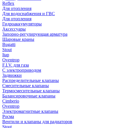
Reflex
Для отопления
Для водоснабжения и ГВС
Для отопления
Гидроаккумуляторы
Аксессуары
Запорно-регулирующая арматура
Шаровые краны
Bugatti
Stout
Itap
Oventrop
F.I.V. для газа
С электроприводом
Задвижки
Распределительные клапаны
Cмесительные клапаны
Термосмесительные клапаны
Балансировочные клапаны
Cimberio
Oventrop
Электромагнитные клапаны
Росма
Вентили и клапаны для радиаторов
Stout