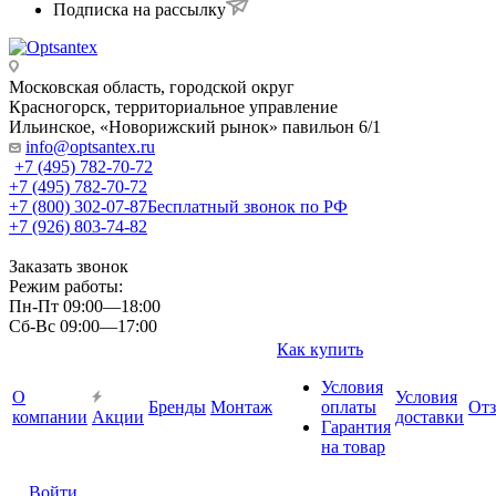
Подписка на рассылку
Московская область, городской округ
Красногорск, территориальное управление
Ильинское, «Новорижский рынок» павильон 6/1
info@optsantex.ru
+7 (495) 782-70-72
+7 (495) 782-70-72
+7 (800) 302-07-87
Бесплатный звонок по РФ
+7 (926) 803-74-82
Заказать звонок
Режим работы:
Пн-Пт 09:00—18:00
Сб-Вс 09:00—17:00
Как купить
Условия
О
Условия
Бренды
Монтаж
оплаты
От
компании
Акции
доставки
Гарантия
на товар
Войти