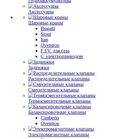
Гидроаккумуляторы
Аксессуары
Шаровые краны
Bugatti
Stout
Itap
Oventrop
F.I.V. для газа
С электроприводом
Задвижки
Распределительные клапаны
Cмесительные клапаны
Термосмесительные клапаны
Балансировочные клапаны
Cimberio
Oventrop
Электромагнитные клапаны