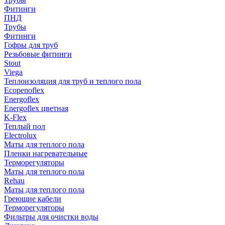
Фитинги
ПНД
Трубы
Фитинги
Гофры для труб
Резьбовые фитинги
Stout
Viega
Теплоизоляция для труб и теплого пола
Ecopenoflex
Energoflex
Energoflex цветная
K-Flex
Теплый пол
Electrolux
Маты для теплого пола
Пленки нагревательные
Терморегуляторы
Маты для теплого пола
Rehau
Маты для теплого пола
Греющие кабели
Терморегуляторы
Фильтры для очистки воды