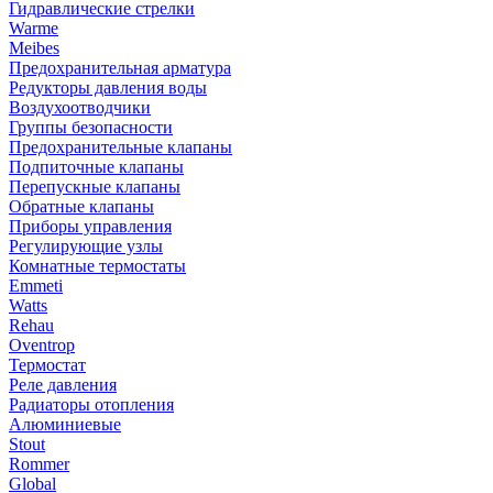
Гидравлические стрелки
Warme
Meibes
Предохранительная арматура
Редукторы давления воды
Воздухоотводчики
Группы безопасности
Предохранительные клапаны
Подпиточные клапаны
Перепускные клапаны
Обратные клапаны
Приборы управления
Регулирующие узлы
Комнатные термостаты
Emmeti
Watts
Rehau
Oventrop
Термостат
Реле давления
Радиаторы отопления
Алюминиевые
Stout
Rommer
Global