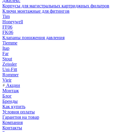
Джилекс
Корпусы для магистральных картриджных фильтров
Ключи монтажные для фитингов
Tim
Honeywell
FF06
FK06
Клапаны понижения давления
Tiemme
Itap
Far
Stout
Zeissler
Uni-Fitt
Rommer
Vieir
Акции
Монтаж
Блог
Бренды
Как купить
Условия оплаты
Гарантия на товар
Компания
Контакты