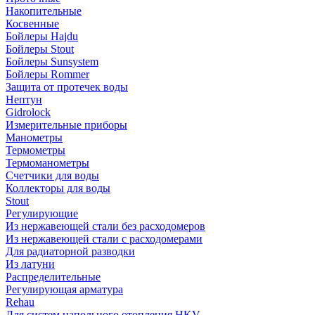
Накопительные
Косвенные
Бойлеры Hajdu
Бойлеры Stout
Бойлеры Sunsystem
Бойлеры Rommer
Защита от протечек воды
Нептун
Gidrolock
Измерительные приборы
Манометры
Термометры
Термоманометры
Счетчики для воды
Коллекторы для воды
Stout
Регулирующие
Из нержавеющей стали без расходомеров
Из нержавеющей стали с расходомерами
Для радиаторной разводки
Из латуни
Распределительные
Регулирующая арматура
Rehau
Для систем напольного отопления HKV