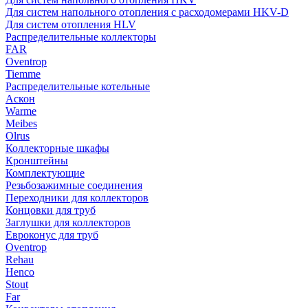
Для систем напольного отопления с расходомерами HKV-D
Для систем отопления HLV
Распределительные коллекторы
FAR
Oventrop
Tiemme
Распределительные котельные
Аскон
Warme
Meibes
Olrus
Коллекторные шкафы
Кронштейны
Комплектующие
Резьбозажимные соединения
Переходники для коллекторов
Концовки для труб
Заглушки для коллекторов
Евроконус для труб
Oventrop
Rehau
Henco
Stout
Far