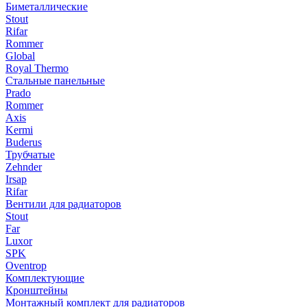
Биметаллические
Stout
Rifar
Rommer
Global
Royal Thermo
Стальные панельные
Prado
Rommer
Axis
Kermi
Buderus
Трубчатые
Zehnder
Irsap
Rifar
Вентили для радиаторов
Stout
Far
Luxor
SPK
Oventrop
Комплектующие
Кронштейны
Монтажный комплект для радиаторов