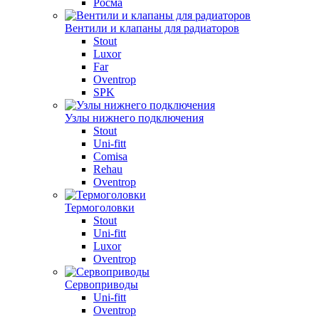
Росма
Вентили и клапаны для радиаторов
Stout
Luxor
Far
Oventrop
SPK
Узлы нижнего подключения
Stout
Uni-fitt
Comisa
Rehau
Oventrop
Термоголовки
Stout
Uni-fitt
Luxor
Oventrop
Сервоприводы
Uni-fitt
Oventrop