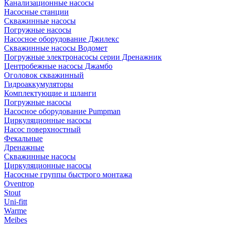
Канализационные насосы
Насосные станции
Скважинные насосы
Погружные насосы
Насосное оборудование Джилекс
Скважинные насосы Водомет
Погружные электронасосы серии Дренажник
Центробежные насосы Джамбо
Оголовок скважинный
Гидроаккумуляторы
Комплектующие и шланги
Погружные насосы
Насосное оборудование Pumpman
Циркуляционные насосы
Насос поверхностный
Фекальные
Дренажные
Скважинные насосы
Циркуляционные насосы
Насосные группы быстрого монтажа
Oventrop
Stout
Uni-fitt
Warme
Meibes