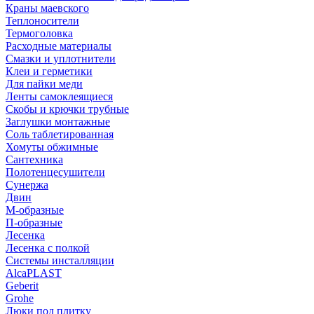
Краны маевского
Теплоносители
Термоголовка
Расходные материалы
Смазки и уплотнители
Клеи и герметики
Для пайки меди
Ленты самоклеящиеся
Скобы и крючки трубные
Заглушки монтажные
Соль таблетированная
Хомуты обжимные
Сантехника
Полотенцесушители
Сунержа
Двин
М-образные
П-образные
Лесенка
Лесенка с полкой
Системы инсталляции
AlcaPLAST
Geberit
Grohe
Люки под плитку