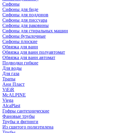
Сифоны
Сифoны для биде
Сифoны для поддонов
Сифoны для писсуара
Сифоны для раковины
Сифоны для стиральных машин
Сифоны бутылочные
Сифоны плоские
Обвязка для ванн
Обвязка для ванн полуавтомат
Обвязка для ванн автомат
Подводки гибкие
Для воды
Для газа
Трапы
Ани Пласт
ViEiR
McALPINE
Viega
AlcaPlast
Гофры сантехнические
Фановые трубы
Трубы и фитинги
Из сшитого полиэтилена
Трубы