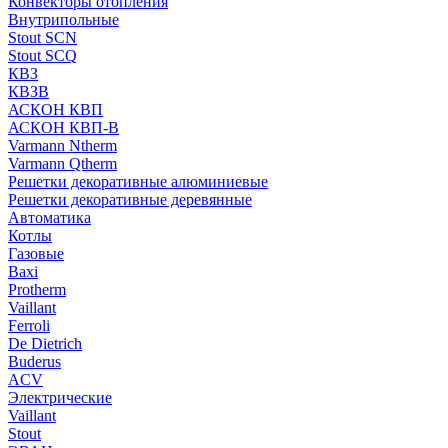
Конвекторы отопления
Внутрипольные
Stout SCN
Stout SCQ
КВЗ
КВЗВ
АСКОН КВП
АСКОН КВП-В
Varmann Ntherm
Varmann Qtherm
Решетки декоративные алюминиевые
Решетки декоративные деревянные
Автоматика
Котлы
Газовые
Baxi
Protherm
Vaillant
Ferroli
De Dietrich
Buderus
ACV
Электрические
Vaillant
Stout