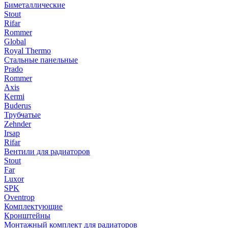
Биметаллические
Stout
Rifar
Rommer
Global
Royal Thermo
Стальные панельные
Prado
Rommer
Axis
Kermi
Buderus
Трубчатые
Zehnder
Irsap
Rifar
Вентили для радиаторов
Stout
Far
Luxor
SPK
Oventrop
Комплектующие
Кронштейны
Монтажный комплект для радиаторов