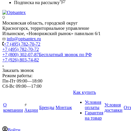
Подписка на рассылку
Московская область, городской округ
Красногорск, территориальное управление
Ильинское, «Новорижский рынок» павильон 6/1
info@optsantex.ru
+7 (495) 782-70-72
+7 (495) 782-70-72
+7 (800) 302-07-87
Бесплатный звонок по РФ
+7 (926) 803-74-82
Заказать звонок
Режим работы:
Пн-Пт 09:00—18:00
Сб-Вс 09:00—17:00
Как купить
Условия
О
Условия
Бренды
Монтаж
оплаты
От
компании
Акции
доставки
Гарантия
на товар
Войти