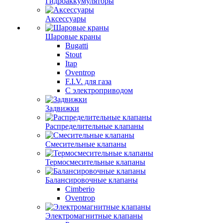
Гидроаккумуляторы
Аксессуары
Шаровые краны
Bugatti
Stout
Itap
Oventrop
F.I.V. для газа
С электроприводом
Задвижки
Распределительные клапаны
Cмесительные клапаны
Термосмесительные клапаны
Балансировочные клапаны
Cimberio
Oventrop
Электромагнитные клапаны