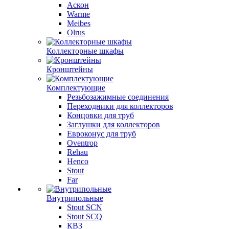
Аскон
Warme
Meibes
Olrus
Коллекторные шкафы
Кронштейны
Комплектующие
Резьбозажимные соединения
Переходники для коллекторов
Концовки для труб
Заглушки для коллекторов
Евроконус для труб
Oventrop
Rehau
Henco
Stout
Far
Внутрипольные
Stout SCN
Stout SCQ
КВЗ