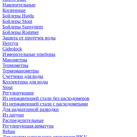
Накопительные
Косвенные
Бойлеры Hajdu
Бойлеры Stout
Бойлеры Sunsystem
Бойлеры Rommer
Защита от протечек воды
Нептун
Gidrolock
Измерительные приборы
Манометры
Термометры
Термоманометры
Счетчики для воды
Коллекторы для воды
Stout
Регулирующие
Из нержавеющей стали без расходомеров
Из нержавеющей стали с расходомерами
Для радиаторной разводки
Из латуни
Распределительные
Регулирующая арматура
Rehau
Для систем напольного отопления HKV