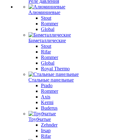
Реле давления
Алюминиевые
Stout
Rommer
Global
Биметаллические
Stout
Rifar
Rommer
Global
Royal Thermo
Стальные панельные
Prado
Rommer
Axis
Kermi
Buderus
Трубчатые
Zehnder
Irsap
Rifar