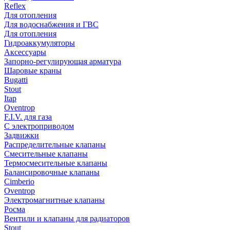
Reflex
Для отопления
Для водоснабжения и ГВС
Для отопления
Гидроаккумуляторы
Аксессуары
Запорно-регулирующая арматура
Шаровые краны
Bugatti
Stout
Itap
Oventrop
F.I.V. для газа
С электроприводом
Задвижки
Распределительные клапаны
Cмесительные клапаны
Термосмесительные клапаны
Балансировочные клапаны
Cimberio
Oventrop
Электромагнитные клапаны
Росма
Вентили и клапаны для радиаторов
Stout