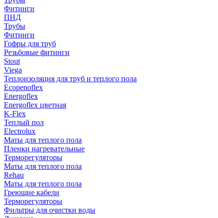
Фитинги
ПНД
Трубы
Фитинги
Гофры для труб
Резьбовые фитинги
Stout
Viega
Теплоизоляция для труб и теплого пола
Ecopenoflex
Energoflex
Energoflex цветная
K-Flex
Теплый пол
Electrolux
Маты для теплого пола
Пленки нагревательные
Терморегуляторы
Маты для теплого пола
Rehau
Маты для теплого пола
Греющие кабели
Терморегуляторы
Фильтры для очистки воды