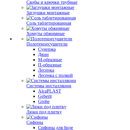
Скобы и крючки трубные
Заглушки монтажные
Соль таблетированная
Хомуты обжимные
Полотенцесушители
Сунержа
Двин
М-образные
П-образные
Лесенка
Лесенка с полкой
Системы инсталляции
AlcaPLAST
Geberit
Grohe
Люки под плитку
Сифоны
Сифoны для биде