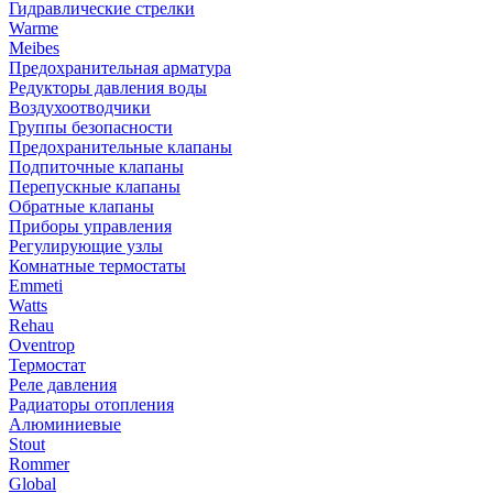
Гидравлические стрелки
Warme
Meibes
Предохранительная арматура
Редукторы давления воды
Воздухоотводчики
Группы безопасности
Предохранительные клапаны
Подпиточные клапаны
Перепускные клапаны
Обратные клапаны
Приборы управления
Регулирующие узлы
Комнатные термостаты
Emmeti
Watts
Rehau
Oventrop
Термостат
Реле давления
Радиаторы отопления
Алюминиевые
Stout
Rommer
Global