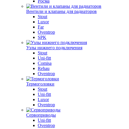
Росма
Вентили и клапаны для радиаторов
Stout
Luxor
Far
Oventrop
SPK
Узлы нижнего подключения
Stout
Uni-fitt
Comisa
Rehau
Oventrop
Термоголовки
Stout
Uni-fitt
Luxor
Oventrop
Сервоприводы
Uni-fitt
Oventrop