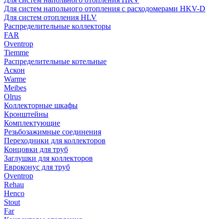
Для систем напольного отопления с расходомерами HKV-D
Для систем отопления HLV
Распределительные коллекторы
FAR
Oventrop
Tiemme
Распределительные котельные
Аскон
Warme
Meibes
Olrus
Коллекторные шкафы
Кронштейны
Комплектующие
Резьбозажимные соединения
Переходники для коллекторов
Концовки для труб
Заглушки для коллекторов
Евроконус для труб
Oventrop
Rehau
Henco
Stout
Far