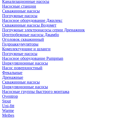
Канализационные насосы
Насосные станции
Скважинные насосы
Погружные насосы
Насосное оборудование Джилекс
Скважинные насосы Водомет
Погружные электронасосы серии Дренажник
Центробежные насосы Джамбо
Оголовок скважинный
Гидроаккумуляторы
Комплектующие и шланги
Погружные насосы
Насосное оборудование Pumpman
Циркуляционные насосы
Насос поверхностный
Фекальные
Дренажные
Скважинные насосы
Циркуляционные насосы
Насосные группы быстрого монтажа
Oventrop
Stout
Uni-fitt
Warme
Meibes