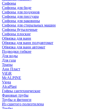
Сифоны
Сифoны для биде
Сифoны для поддонов
Сифoны для писсуара
Сифоны для раковины
Сифоны для стиральных машин
Сифоны бутылочные
Сифоны плоские
Обвязка для ванн
Обвязка для ванн полуавтомат
Обвязка для ванн автомат
Подводки гибкие
Для воды
Для газа
Трапы
Ани Пласт
ViEiR
McALPINE
Viega
AlcaPlast
Гофры сантехнические
Фановые трубы
Трубы и фитинги
Из сшитого полиэтилена
Трубы