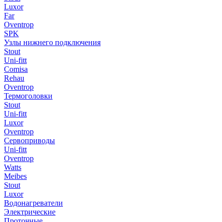
Luxor
Far
Oventrop
SPK
Узлы нижнего подключения
Stout
Uni-fitt
Comisa
Rehau
Oventrop
Термоголовки
Stout
Uni-fitt
Luxor
Oventrop
Сервоприводы
Uni-fitt
Oventrop
Watts
Meibes
Stout
Luxor
Водонагреватели
Электрические
Проточные