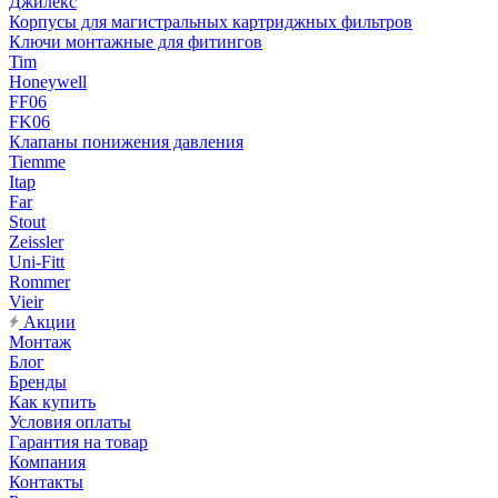
Джилекс
Корпусы для магистральных картриджных фильтров
Ключи монтажные для фитингов
Tim
Honeywell
FF06
FK06
Клапаны понижения давления
Tiemme
Itap
Far
Stout
Zeissler
Uni-Fitt
Rommer
Vieir
Акции
Монтаж
Блог
Бренды
Как купить
Условия оплаты
Гарантия на товар
Компания
Контакты