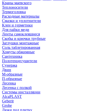
Краны маевского
Теплоносители
Термоголовка
Расходные материалы
Смазки и уплотнители
Клеи и герметики
Для пайки меди
Ленты самоклеящиеся
Скобы и крючки трубные
Заглушки монтажные
Соль таблетированная
Хомуты обжимные
Сантехника
Полотенцесушители
Сунержа
Двин
М-образные
П-образные
Лесенка
Лесенка с полкой
Системы инсталляции
AlcaPLAST
Geberit
Grohe
Люки под плитку