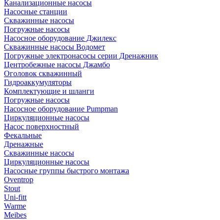
Канализационные насосы
Насосные станции
Скважинные насосы
Погружные насосы
Насосное оборудование Джилекс
Скважинные насосы Водомет
Погружные электронасосы серии Дренажник
Центробежные насосы Джамбо
Оголовок скважинный
Гидроаккумуляторы
Комплектующие и шланги
Погружные насосы
Насосное оборудование Pumpman
Циркуляционные насосы
Насос поверхностный
Фекальные
Дренажные
Скважинные насосы
Циркуляционные насосы
Насосные группы быстрого монтажа
Oventrop
Stout
Uni-fitt
Warme
Meibes