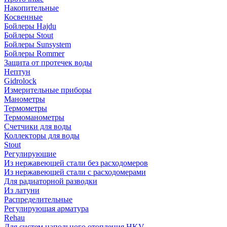
Накопительные
Косвенные
Бойлеры Hajdu
Бойлеры Stout
Бойлеры Sunsystem
Бойлеры Rommer
Защита от протечек воды
Нептун
Gidrolock
Измерительные приборы
Манометры
Термометры
Термоманометры
Счетчики для воды
Коллекторы для воды
Stout
Регулирующие
Из нержавеющей стали без расходомеров
Из нержавеющей стали с расходомерами
Для радиаторной разводки
Из латуни
Распределительные
Регулирующая арматура
Rehau
Для систем напольного отопления HKV