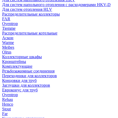
Для систем напольного отопления с расходомерами HKV-D
Для систем отопления HLV
Распределительные коллекторы
FAR
Oventrop
Tiemme
Распределительные котельные
Аскон
Warme
Meibes
Olrus
Коллекторные шкафы
Кронштейны
Комплектующие
Резьбозажимные соединения
Переходники для коллекторов
Концовки для труб
Заглушки для коллекторов
Евроконус для труб
Oventrop
Rehau
Henco
Stout
Far