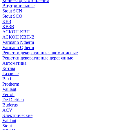
Конвекторы отопления
Внутрипольные
Stout SCN
Stout SCQ
КВЗ
КВЗВ
АСКОН КВП
АСКОН КВП-В
Varmann Ntherm
Varmann Qtherm
Решетки декоративные алюминиевые
Решетки декоративные деревянные
Автоматика
Котлы
Газовые
Baxi
Protherm
Vaillant
Ferroli
De Dietrich
Buderus
ACV
Электрические
Vaillant
Stout