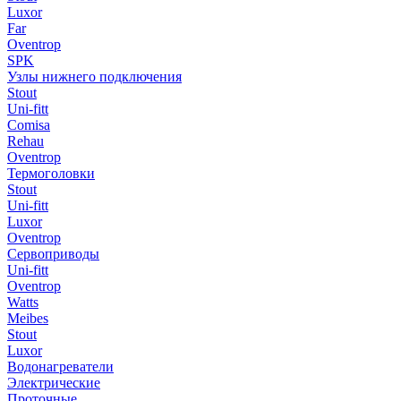
Luxor
Far
Oventrop
SPK
Узлы нижнего подключения
Stout
Uni-fitt
Comisa
Rehau
Oventrop
Термоголовки
Stout
Uni-fitt
Luxor
Oventrop
Сервоприводы
Uni-fitt
Oventrop
Watts
Meibes
Stout
Luxor
Водонагреватели
Электрические
Проточные