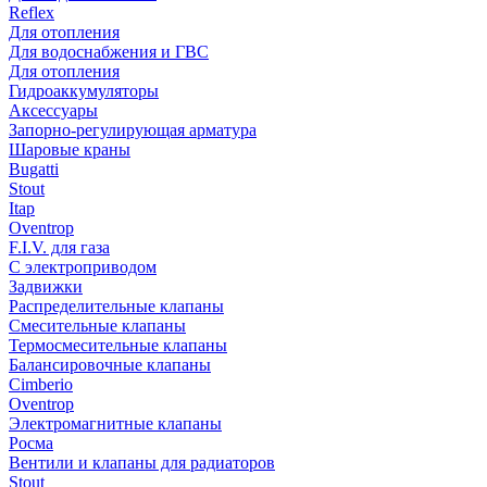
Reflex
Для отопления
Для водоснабжения и ГВС
Для отопления
Гидроаккумуляторы
Аксессуары
Запорно-регулирующая арматура
Шаровые краны
Bugatti
Stout
Itap
Oventrop
F.I.V. для газа
С электроприводом
Задвижки
Распределительные клапаны
Cмесительные клапаны
Термосмесительные клапаны
Балансировочные клапаны
Cimberio
Oventrop
Электромагнитные клапаны
Росма
Вентили и клапаны для радиаторов
Stout