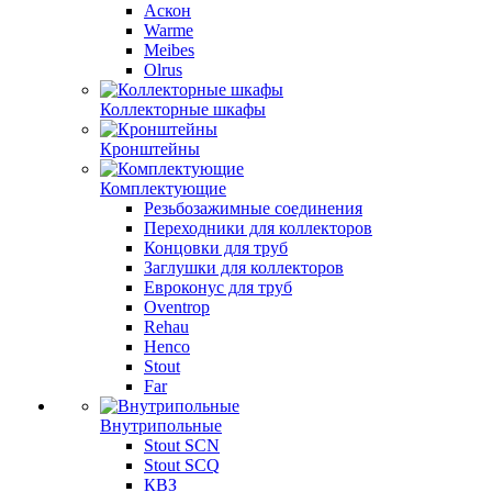
Аскон
Warme
Meibes
Olrus
Коллекторные шкафы
Кронштейны
Комплектующие
Резьбозажимные соединения
Переходники для коллекторов
Концовки для труб
Заглушки для коллекторов
Евроконус для труб
Oventrop
Rehau
Henco
Stout
Far
Внутрипольные
Stout SCN
Stout SCQ
КВЗ