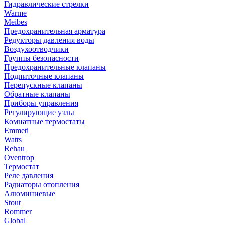
Гидравлические стрелки
Warme
Meibes
Предохранительная арматура
Редукторы давления воды
Воздухоотводчики
Группы безопасности
Предохранительные клапаны
Подпиточные клапаны
Перепускные клапаны
Обратные клапаны
Приборы управления
Регулирующие узлы
Комнатные термостаты
Emmeti
Watts
Rehau
Oventrop
Термостат
Реле давления
Радиаторы отопления
Алюминиевые
Stout
Rommer
Global