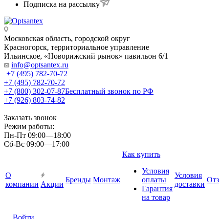
Подписка на рассылку
Московская область, городской округ
Красногорск, территориальное управление
Ильинское, «Новорижский рынок» павильон 6/1
info@optsantex.ru
+7 (495) 782-70-72
+7 (495) 782-70-72
+7 (800) 302-07-87
Бесплатный звонок по РФ
+7 (926) 803-74-82
Заказать звонок
Режим работы:
Пн-Пт 09:00—18:00
Сб-Вс 09:00—17:00
Как купить
Условия
О
Условия
Бренды
Монтаж
оплаты
От
компании
Акции
доставки
Гарантия
на товар
Войти