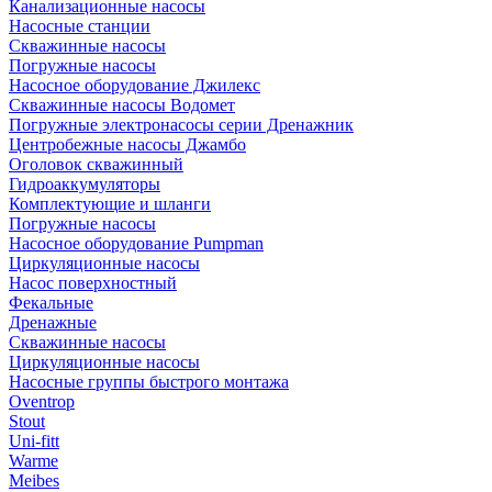
Канализационные насосы
Насосные станции
Скважинные насосы
Погружные насосы
Насосное оборудование Джилекс
Скважинные насосы Водомет
Погружные электронасосы серии Дренажник
Центробежные насосы Джамбо
Оголовок скважинный
Гидроаккумуляторы
Комплектующие и шланги
Погружные насосы
Насосное оборудование Pumpman
Циркуляционные насосы
Насос поверхностный
Фекальные
Дренажные
Скважинные насосы
Циркуляционные насосы
Насосные группы быстрого монтажа
Oventrop
Stout
Uni-fitt
Warme
Meibes