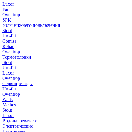
Luxor
Far
Oventrop
SPK
Узлы нижнего подключения
Stout
Uni-fitt
Comisa
Rehau
Oventrop
Термоголовки
Stout
Uni-fitt
Luxor
Oventrop
Сервоприводы
Uni-fitt
Oventrop
Watts
Meibes
Stout
Luxor
Водонагреватели
Электрические
Проточные