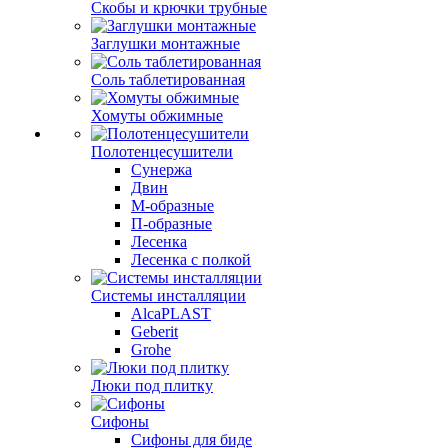
Скобы и крючки трубные
Заглушки монтажные
Соль таблетированная
Хомуты обжимные
Полотенцесушители
Сунержа
Двин
М-образные
П-образные
Лесенка
Лесенка с полкой
Системы инсталляции
AlcaPLAST
Geberit
Grohe
Люки под плитку
Сифоны
Сифoны для биде