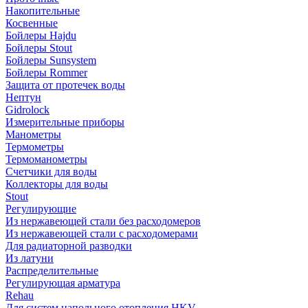
Накопительные
Косвенные
Бойлеры Hajdu
Бойлеры Stout
Бойлеры Sunsystem
Бойлеры Rommer
Защита от протечек воды
Нептун
Gidrolock
Измерительные приборы
Манометры
Термометры
Термоманометры
Счетчики для воды
Коллекторы для воды
Stout
Регулирующие
Из нержавеющей стали без расходомеров
Из нержавеющей стали с расходомерами
Для радиаторной разводки
Из латуни
Распределительные
Регулирующая арматура
Rehau
Для систем напольного отопления HKV