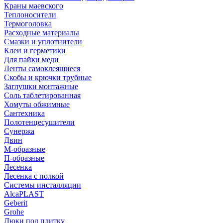
Краны маевского
Теплоносители
Термоголовка
Расходные материалы
Смазки и уплотнители
Клеи и герметики
Для пайки меди
Ленты самоклеящиеся
Скобы и крючки трубные
Заглушки монтажные
Соль таблетированная
Хомуты обжимные
Сантехника
Полотенцесушители
Сунержа
Двин
М-образные
П-образные
Лесенка
Лесенка с полкой
Системы инсталляции
AlcaPLAST
Geberit
Grohe
Люки под плитку