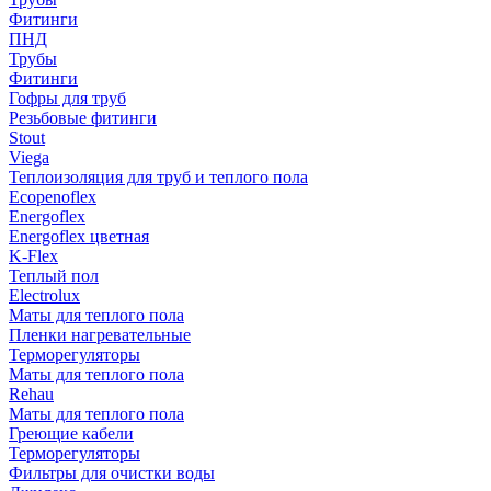
Фитинги
ПНД
Трубы
Фитинги
Гофры для труб
Резьбовые фитинги
Stout
Viega
Теплоизоляция для труб и теплого пола
Ecopenoflex
Energoflex
Energoflex цветная
K-Flex
Теплый пол
Electrolux
Маты для теплого пола
Пленки нагревательные
Терморегуляторы
Маты для теплого пола
Rehau
Маты для теплого пола
Греющие кабели
Терморегуляторы
Фильтры для очистки воды