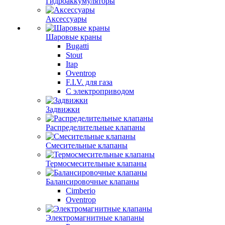
Гидроаккумуляторы
Аксессуары
Шаровые краны
Bugatti
Stout
Itap
Oventrop
F.I.V. для газа
С электроприводом
Задвижки
Распределительные клапаны
Cмесительные клапаны
Термосмесительные клапаны
Балансировочные клапаны
Cimberio
Oventrop
Электромагнитные клапаны