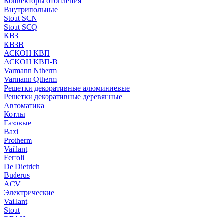
Конвекторы отопления
Внутрипольные
Stout SCN
Stout SCQ
КВЗ
КВЗВ
АСКОН КВП
АСКОН КВП-В
Varmann Ntherm
Varmann Qtherm
Решетки декоративные алюминиевые
Решетки декоративные деревянные
Автоматика
Котлы
Газовые
Baxi
Protherm
Vaillant
Ferroli
De Dietrich
Buderus
ACV
Электрические
Vaillant
Stout