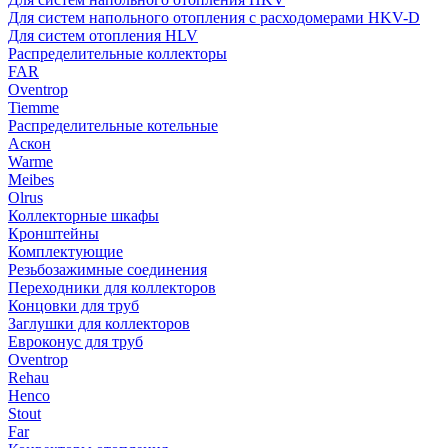
Для систем напольного отопления с расходомерами HKV-D
Для систем отопления HLV
Распределительные коллекторы
FAR
Oventrop
Tiemme
Распределительные котельные
Аскон
Warme
Meibes
Olrus
Коллекторные шкафы
Кронштейны
Комплектующие
Резьбозажимные соединения
Переходники для коллекторов
Концовки для труб
Заглушки для коллекторов
Евроконус для труб
Oventrop
Rehau
Henco
Stout
Far