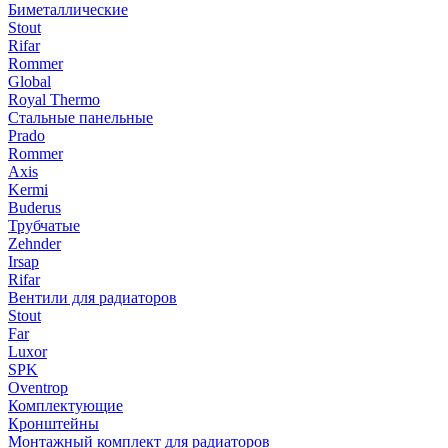
Биметаллические
Stout
Rifar
Rommer
Global
Royal Thermo
Стальные панельные
Prado
Rommer
Axis
Kermi
Buderus
Трубчатые
Zehnder
Irsap
Rifar
Вентили для радиаторов
Stout
Far
Luxor
SPK
Oventrop
Комплектующие
Кронштейны
Монтажный комплект для радиаторов