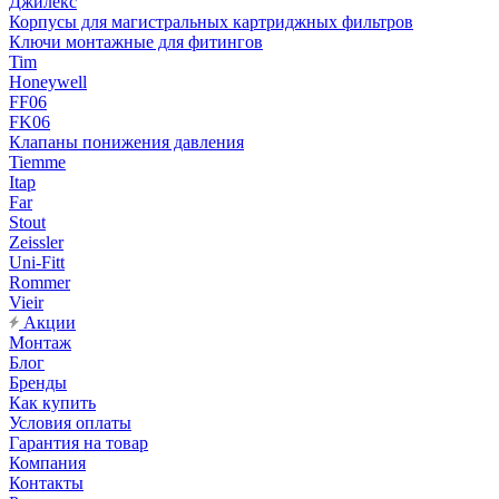
Джилекс
Корпусы для магистральных картриджных фильтров
Ключи монтажные для фитингов
Tim
Honeywell
FF06
FK06
Клапаны понижения давления
Tiemme
Itap
Far
Stout
Zeissler
Uni-Fitt
Rommer
Vieir
Акции
Монтаж
Блог
Бренды
Как купить
Условия оплаты
Гарантия на товар
Компания
Контакты