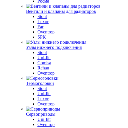
Росма
Вентили и клапаны для радиаторов
Stout
Luxor
Far
Oventrop
SPK
Узлы нижнего подключения
Stout
Uni-fitt
Comisa
Rehau
Oventrop
Термоголовки
Stout
Uni-fitt
Luxor
Oventrop
Сервоприводы
Uni-fitt
Oventrop