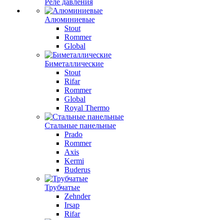
Реле давления
Алюминиевые
Stout
Rommer
Global
Биметаллические
Stout
Rifar
Rommer
Global
Royal Thermo
Стальные панельные
Prado
Rommer
Axis
Kermi
Buderus
Трубчатые
Zehnder
Irsap
Rifar