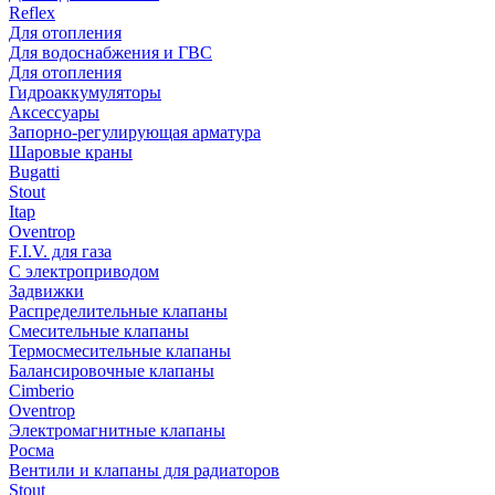
Reflex
Для отопления
Для водоснабжения и ГВС
Для отопления
Гидроаккумуляторы
Аксессуары
Запорно-регулирующая арматура
Шаровые краны
Bugatti
Stout
Itap
Oventrop
F.I.V. для газа
С электроприводом
Задвижки
Распределительные клапаны
Cмесительные клапаны
Термосмесительные клапаны
Балансировочные клапаны
Cimberio
Oventrop
Электромагнитные клапаны
Росма
Вентили и клапаны для радиаторов
Stout