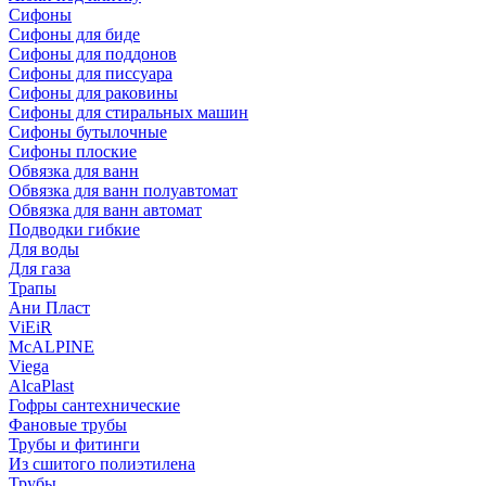
Сифоны
Сифoны для биде
Сифoны для поддонов
Сифoны для писсуара
Сифоны для раковины
Сифоны для стиральных машин
Сифоны бутылочные
Сифоны плоские
Обвязка для ванн
Обвязка для ванн полуавтомат
Обвязка для ванн автомат
Подводки гибкие
Для воды
Для газа
Трапы
Ани Пласт
ViEiR
McALPINE
Viega
AlcaPlast
Гофры сантехнические
Фановые трубы
Трубы и фитинги
Из сшитого полиэтилена
Трубы