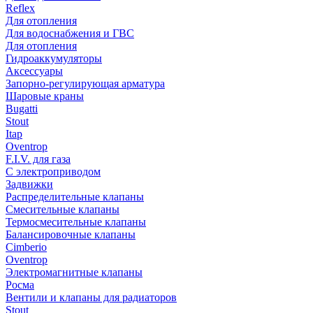
Reflex
Для отопления
Для водоснабжения и ГВС
Для отопления
Гидроаккумуляторы
Аксессуары
Запорно-регулирующая арматура
Шаровые краны
Bugatti
Stout
Itap
Oventrop
F.I.V. для газа
С электроприводом
Задвижки
Распределительные клапаны
Cмесительные клапаны
Термосмесительные клапаны
Балансировочные клапаны
Cimberio
Oventrop
Электромагнитные клапаны
Росма
Вентили и клапаны для радиаторов
Stout