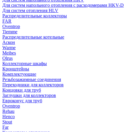
Для систем напольного отопления с расходомерами HKV-D
Для систем отопления HLV
Распределительные коллекторы
FAR
Oventrop
Tiemme
Распределительные котельные
Аскон
Warme
Meibes
Olrus
Коллекторные шкафы
Кронштейны
Комплектующие
Резьбозажимные соединения
Переходники для коллекторов
Концовки для труб
Заглушки для коллекторов
Евроконус для труб
Oventrop
Rehau
Henco
Stout
Far