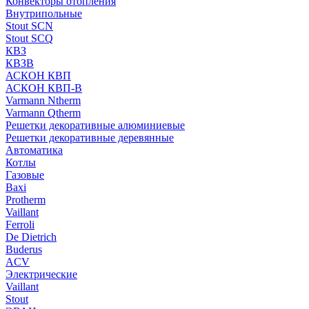
Конвекторы отопления
Внутрипольные
Stout SCN
Stout SCQ
КВЗ
КВЗВ
АСКОН КВП
АСКОН КВП-В
Varmann Ntherm
Varmann Qtherm
Решетки декоративные алюминиевые
Решетки декоративные деревянные
Автоматика
Котлы
Газовые
Baxi
Protherm
Vaillant
Ferroli
De Dietrich
Buderus
ACV
Электрические
Vaillant
Stout