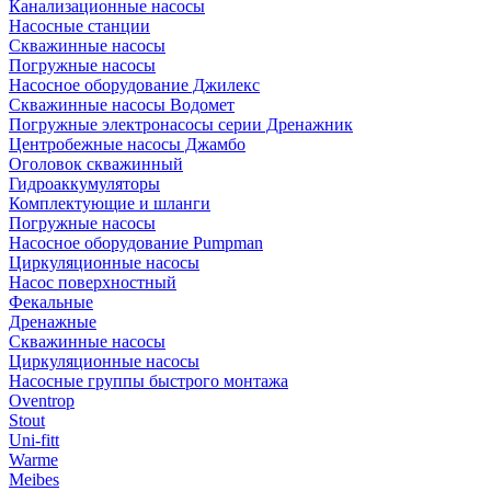
Канализационные насосы
Насосные станции
Скважинные насосы
Погружные насосы
Насосное оборудование Джилекс
Скважинные насосы Водомет
Погружные электронасосы серии Дренажник
Центробежные насосы Джамбо
Оголовок скважинный
Гидроаккумуляторы
Комплектующие и шланги
Погружные насосы
Насосное оборудование Pumpman
Циркуляционные насосы
Насос поверхностный
Фекальные
Дренажные
Скважинные насосы
Циркуляционные насосы
Насосные группы быстрого монтажа
Oventrop
Stout
Uni-fitt
Warme
Meibes