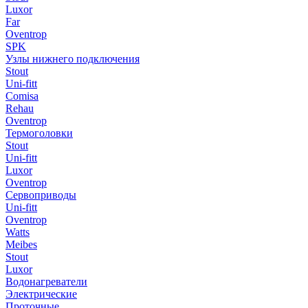
Luxor
Far
Oventrop
SPK
Узлы нижнего подключения
Stout
Uni-fitt
Comisa
Rehau
Oventrop
Термоголовки
Stout
Uni-fitt
Luxor
Oventrop
Сервоприводы
Uni-fitt
Oventrop
Watts
Meibes
Stout
Luxor
Водонагреватели
Электрические
Проточные