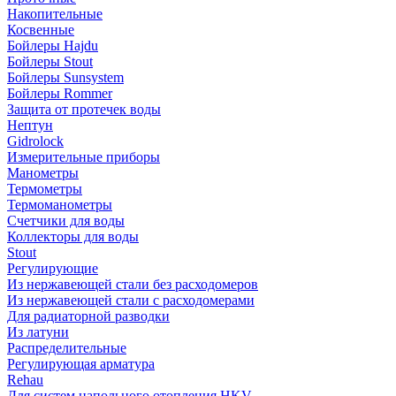
Накопительные
Косвенные
Бойлеры Hajdu
Бойлеры Stout
Бойлеры Sunsystem
Бойлеры Rommer
Защита от протечек воды
Нептун
Gidrolock
Измерительные приборы
Манометры
Термометры
Термоманометры
Счетчики для воды
Коллекторы для воды
Stout
Регулирующие
Из нержавеющей стали без расходомеров
Из нержавеющей стали с расходомерами
Для радиаторной разводки
Из латуни
Распределительные
Регулирующая арматура
Rehau
Для систем напольного отопления HKV