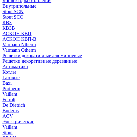
Конвекторы отопления
Внутрипольные
Stout SCN
Stout SCQ
КВЗ
КВЗВ
АСКОН КВП
АСКОН КВП-В
Varmann Ntherm
Varmann Qtherm
Решетки декоративные алюминиевые
Решетки декоративные деревянные
Автоматика
Котлы
Газовые
Baxi
Protherm
Vaillant
Ferroli
De Dietrich
Buderus
ACV
Электрические
Vaillant
Stout