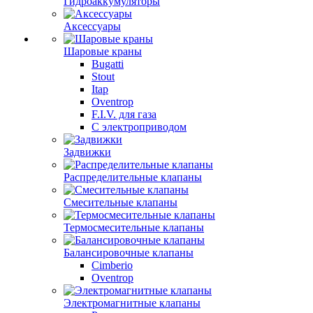
Гидроаккумуляторы
Аксессуары
Шаровые краны
Bugatti
Stout
Itap
Oventrop
F.I.V. для газа
С электроприводом
Задвижки
Распределительные клапаны
Cмесительные клапаны
Термосмесительные клапаны
Балансировочные клапаны
Cimberio
Oventrop
Электромагнитные клапаны