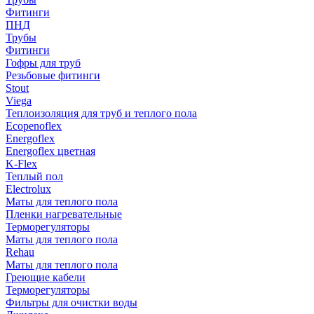
Фитинги
ПНД
Трубы
Фитинги
Гофры для труб
Резьбовые фитинги
Stout
Viega
Теплоизоляция для труб и теплого пола
Ecopenoflex
Energoflex
Energoflex цветная
K-Flex
Теплый пол
Electrolux
Маты для теплого пола
Пленки нагревательные
Терморегуляторы
Маты для теплого пола
Rehau
Маты для теплого пола
Греющие кабели
Терморегуляторы
Фильтры для очистки воды