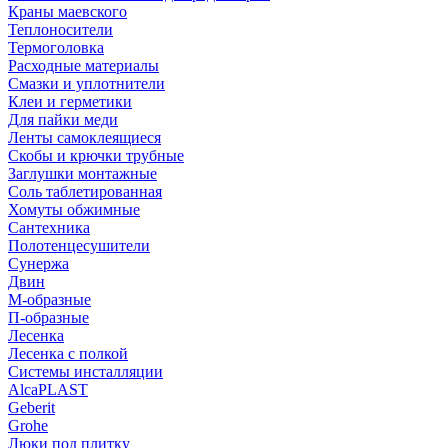
Краны маевского
Теплоносители
Термоголовка
Расходные материалы
Смазки и уплотнители
Клеи и герметики
Для пайки меди
Ленты самоклеящиеся
Скобы и крючки трубные
Заглушки монтажные
Соль таблетированная
Хомуты обжимные
Сантехника
Полотенцесушители
Сунержа
Двин
М-образные
П-образные
Лесенка
Лесенка с полкой
Системы инсталляции
AlcaPLAST
Geberit
Grohe
Люки под плитку