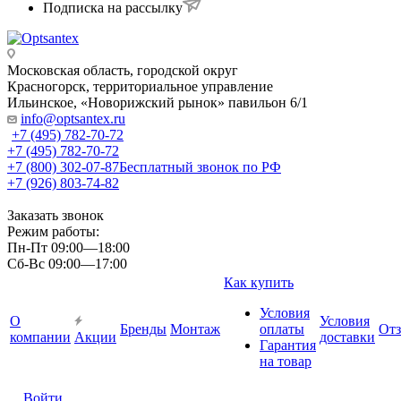
Подписка на рассылку
Московская область, городской округ
Красногорск, территориальное управление
Ильинское, «Новорижский рынок» павильон 6/1
info@optsantex.ru
+7 (495) 782-70-72
+7 (495) 782-70-72
+7 (800) 302-07-87
Бесплатный звонок по РФ
+7 (926) 803-74-82
Заказать звонок
Режим работы:
Пн-Пт 09:00—18:00
Сб-Вс 09:00—17:00
Как купить
Условия
О
Условия
Бренды
Монтаж
оплаты
От
компании
Акции
доставки
Гарантия
на товар
Войти