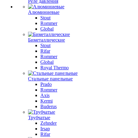
Реле давления
Алюминиевые
Stout
Rommer
Global
Биметаллические
Stout
Rifar
Rommer
Global
Royal Thermo
Стальные панельные
Prado
Rommer
Axis
Kermi
Buderus
Трубчатые
Zehnder
Irsap
Rifar