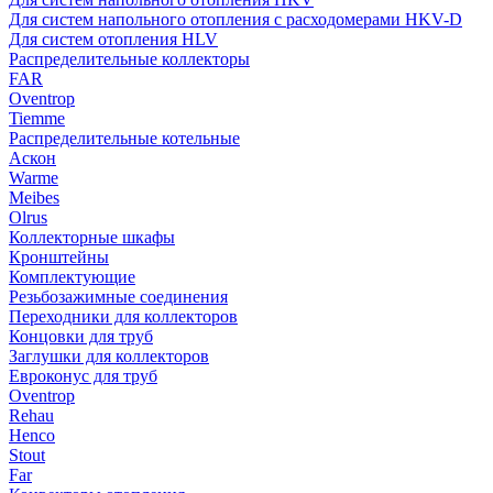
Для систем напольного отопления с расходомерами HKV-D
Для систем отопления HLV
Распределительные коллекторы
FAR
Oventrop
Tiemme
Распределительные котельные
Аскон
Warme
Meibes
Olrus
Коллекторные шкафы
Кронштейны
Комплектующие
Резьбозажимные соединения
Переходники для коллекторов
Концовки для труб
Заглушки для коллекторов
Евроконус для труб
Oventrop
Rehau
Henco
Stout
Far