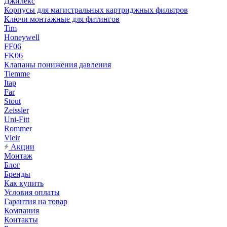
Джилекс
Корпусы для магистральных картриджных фильтров
Ключи монтажные для фитингов
Tim
Honeywell
FF06
FK06
Клапаны понижения давления
Tiemme
Itap
Far
Stout
Zeissler
Uni-Fitt
Rommer
Vieir
Акции
Монтаж
Блог
Бренды
Как купить
Условия оплаты
Гарантия на товар
Компания
Контакты