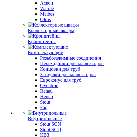
Аскон
Warme
Meibes
Olrus
Коллекторные шкафы
Кронштейны
Комплектующие
Резьбозажимные соединения
Переходники для коллекторов
Концовки для труб
Заглушки для коллекторов
Евроконус для труб
Oventrop
Rehau
Henco
Stout
Far
Внутрипольные
Stout SCN
Stout SCQ
КВЗ