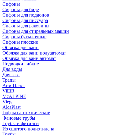
Сифоны
Сифoны для биде
Сифoны для поддонов
Сифoны для писсуара
Сифоны для раковины
Сифоны для стиральных машин
Сифоны бутылочные
Сифоны плоские
Обвязка для ванн
Обвязка для ванн полуавтомат
Обвязка для ванн автомат
Подводки гибкие
Для воды
Для газа
Трапы
Ани Пласт
ViEiR
McALPINE
Viega
AlcaPlast
Гофры сантехнические
Фановые трубы
Трубы и фитинги
Из сшитого полиэтилена
Трубы