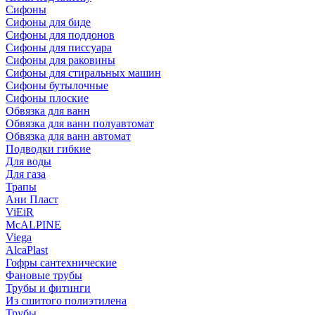
Сифоны
Сифoны для биде
Сифoны для поддонов
Сифoны для писсуара
Сифоны для раковины
Сифоны для стиральных машин
Сифоны бутылочные
Сифоны плоские
Обвязка для ванн
Обвязка для ванн полуавтомат
Обвязка для ванн автомат
Подводки гибкие
Для воды
Для газа
Трапы
Ани Пласт
ViEiR
McALPINE
Viega
AlcaPlast
Гофры сантехнические
Фановые трубы
Трубы и фитинги
Из сшитого полиэтилена
Трубы