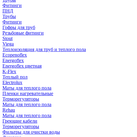
Фитинги
ПНД
Трубы
Фитинги
Гофры для труб
Резьбовые фитинги
Stout
Viega
Теплоизоляция для труб и теплого пола
Ecopenoflex
Energoflex
Energoflex цветная
K-Flex
Теплый пол
Electrolux
Маты для теплого пола
Пленки нагревательные
Терморегуляторы
Маты для теплого пола
Rehau
Маты для теплого пола
Греющие кабели
Терморегуляторы
Фильтры для очистки воды