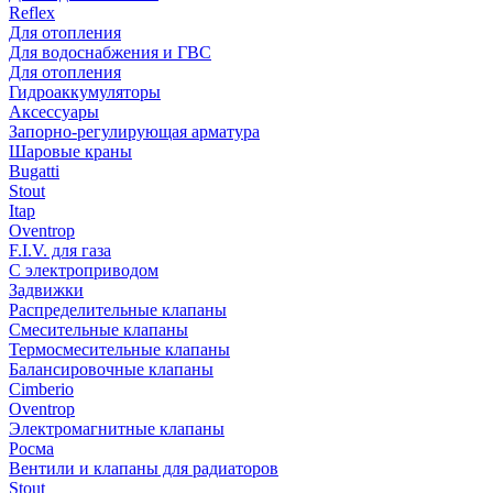
Reflex
Для отопления
Для водоснабжения и ГВС
Для отопления
Гидроаккумуляторы
Аксессуары
Запорно-регулирующая арматура
Шаровые краны
Bugatti
Stout
Itap
Oventrop
F.I.V. для газа
С электроприводом
Задвижки
Распределительные клапаны
Cмесительные клапаны
Термосмесительные клапаны
Балансировочные клапаны
Cimberio
Oventrop
Электромагнитные клапаны
Росма
Вентили и клапаны для радиаторов
Stout