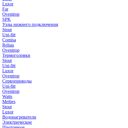
Luxor
Far
Oventrop
SPK
Узлы нижнего подключения
Stout
Uni-fitt
Comisa
Rehau
Oventrop
Термоголовки
Stout
Uni-fitt
Luxor
Oventrop
Сервоприводы
Uni-fitt
Oventrop
Watts
Meibes
Stout
Luxor
Водонагреватели
Электрические
Проточные