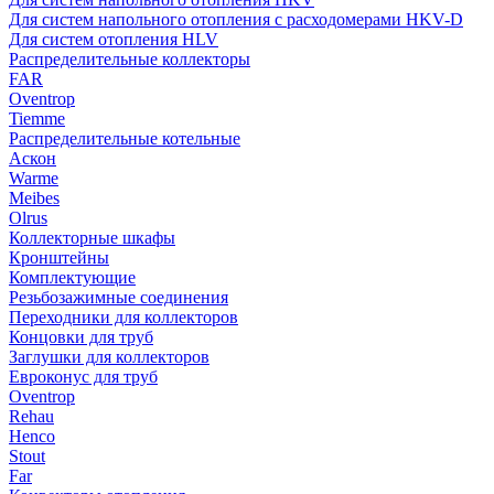
Для систем напольного отопления с расходомерами HKV-D
Для систем отопления HLV
Распределительные коллекторы
FAR
Oventrop
Tiemme
Распределительные котельные
Аскон
Warme
Meibes
Olrus
Коллекторные шкафы
Кронштейны
Комплектующие
Резьбозажимные соединения
Переходники для коллекторов
Концовки для труб
Заглушки для коллекторов
Евроконус для труб
Oventrop
Rehau
Henco
Stout
Far