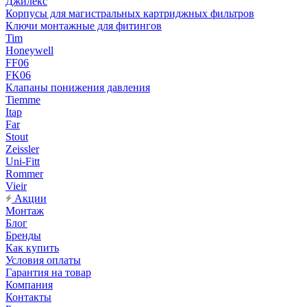
Джилекс
Корпусы для магистральных картриджных фильтров
Ключи монтажные для фитингов
Tim
Honeywell
FF06
FK06
Клапаны понижения давления
Tiemme
Itap
Far
Stout
Zeissler
Uni-Fitt
Rommer
Vieir
Акции
Монтаж
Блог
Бренды
Как купить
Условия оплаты
Гарантия на товар
Компания
Контакты