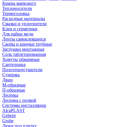
Краны маевского
Теплоносители
Термоголовка
Расходные материалы
Смазки и уплотнители
Клеи и герметики
Для пайки меди
Ленты самоклеящиеся
Скобы и крючки трубные
Заглушки монтажные
Соль таблетированная
Хомуты обжимные
Сантехника
Полотенцесушители
Сунержа
Двин
М-образные
П-образные
Лесенка
Лесенка с полкой
Системы инсталляции
AlcaPLAST
Geberit
Grohe
Люки под плитку