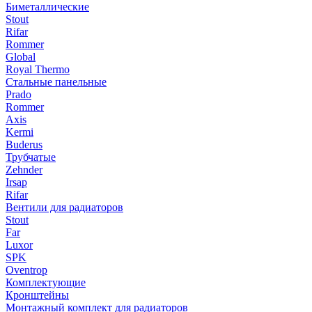
Биметаллические
Stout
Rifar
Rommer
Global
Royal Thermo
Стальные панельные
Prado
Rommer
Axis
Kermi
Buderus
Трубчатые
Zehnder
Irsap
Rifar
Вентили для радиаторов
Stout
Far
Luxor
SPK
Oventrop
Комплектующие
Кронштейны
Монтажный комплект для радиаторов