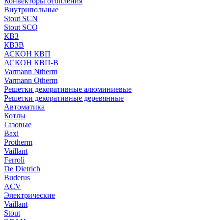
Конвекторы отопления
Внутрипольные
Stout SCN
Stout SCQ
КВЗ
КВЗВ
АСКОН КВП
АСКОН КВП-В
Varmann Ntherm
Varmann Qtherm
Решетки декоративные алюминиевые
Решетки декоративные деревянные
Автоматика
Котлы
Газовые
Baxi
Protherm
Vaillant
Ferroli
De Dietrich
Buderus
ACV
Электрические
Vaillant
Stout