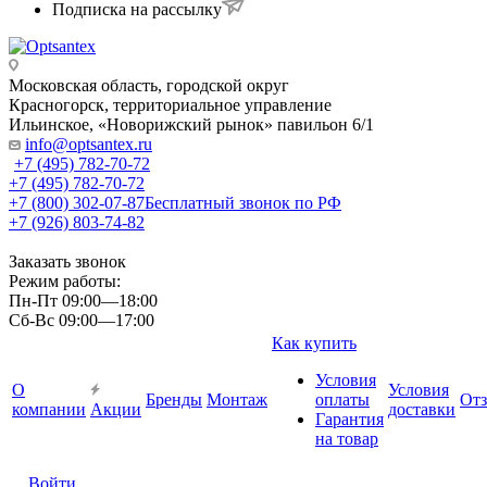
Подписка на рассылку
Московская область, городской округ
Красногорск, территориальное управление
Ильинское, «Новорижский рынок» павильон 6/1
info@optsantex.ru
+7 (495) 782-70-72
+7 (495) 782-70-72
+7 (800) 302-07-87
Бесплатный звонок по РФ
+7 (926) 803-74-82
Заказать звонок
Режим работы:
Пн-Пт 09:00—18:00
Сб-Вс 09:00—17:00
Как купить
Условия
О
Условия
Бренды
Монтаж
оплаты
От
компании
Акции
доставки
Гарантия
на товар
Войти