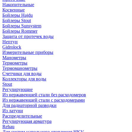
Накопительные
Косвенные
Бойлеры Hajdu
Бойлеры Stout
Бойлеры Sunsystem
Бойлеры Rommer
Защита от протечек воды
Нептун
Gidrolock
Измерительные приборы
Манометры
Термометры
Термоманометры
Счетчики для воды
Коллекторы для воды
Stout
Регулирующие
Из нержавеющей стали без расходомеров
Из нержавеющей стали с расходомерами
Для радиаторной разводки
Из латуни
Распределительные
Регулирующая арматура
Rehau
Для систем напольного отопления HKV