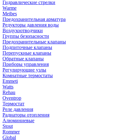
Гидравлические стрелки
Warme
Meibes
Предохранительная арматура
Редукторы давления воды
Воздухоотводчики
Группы безопасности
Предохранительные клапаны
Подпиточные клапаны
Перепускные клапаны
Обратные клапаны
Приборы управления
Регулирующие узлы
Комнатные термостаты
Emmeti
Watts
Rehau
Oventrop
Термостат
Реле давления
Радиаторы отопления
Алюминиевые
Stout
Rommer
Global