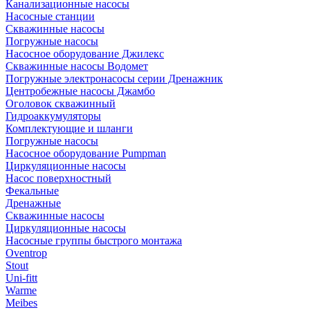
Канализационные насосы
Насосные станции
Скважинные насосы
Погружные насосы
Насосное оборудование Джилекс
Скважинные насосы Водомет
Погружные электронасосы серии Дренажник
Центробежные насосы Джамбо
Оголовок скважинный
Гидроаккумуляторы
Комплектующие и шланги
Погружные насосы
Насосное оборудование Pumpman
Циркуляционные насосы
Насос поверхностный
Фекальные
Дренажные
Скважинные насосы
Циркуляционные насосы
Насосные группы быстрого монтажа
Oventrop
Stout
Uni-fitt
Warme
Meibes