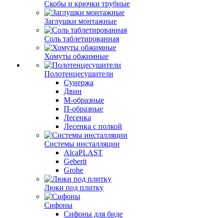
Скобы и крючки трубные
Заглушки монтажные
Соль таблетированная
Хомуты обжимные
Полотенцесушители
Сунержа
Двин
М-образные
П-образные
Лесенка
Лесенка с полкой
Системы инсталляции
AlcaPLAST
Geberit
Grohe
Люки под плитку
Сифоны
Сифoны для биде