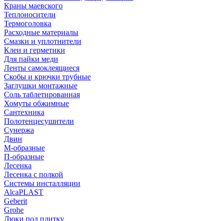
Краны маевского
Теплоносители
Термоголовка
Расходные материалы
Смазки и уплотнители
Клеи и герметики
Для пайки меди
Ленты самоклеящиеся
Скобы и крючки трубные
Заглушки монтажные
Соль таблетированная
Хомуты обжимные
Сантехника
Полотенцесушители
Сунержа
Двин
М-образные
П-образные
Лесенка
Лесенка с полкой
Системы инсталляции
AlcaPLAST
Geberit
Grohe
Люки под плитку