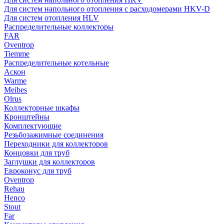
Для систем напольного отопления с расходомерами HKV-D
Для систем отопления HLV
Распределительные коллекторы
FAR
Oventrop
Tiemme
Распределительные котельные
Аскон
Warme
Meibes
Olrus
Коллекторные шкафы
Кронштейны
Комплектующие
Резьбозажимные соединения
Переходники для коллекторов
Концовки для труб
Заглушки для коллекторов
Евроконус для труб
Oventrop
Rehau
Henco
Stout
Far