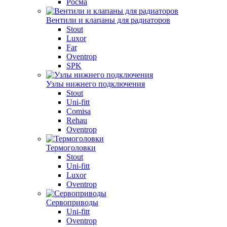
Росма
Вентили и клапаны для радиаторов
Stout
Luxor
Far
Oventrop
SPK
Узлы нижнего подключения
Stout
Uni-fitt
Comisa
Rehau
Oventrop
Термоголовки
Stout
Uni-fitt
Luxor
Oventrop
Сервоприводы
Uni-fitt
Oventrop