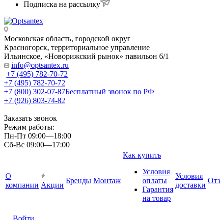
Подписка на рассылку
Московская область, городской округ
Красногорск, территориальное управление
Ильинское, «Новорижский рынок» павильон 6/1
info@optsantex.ru
+7 (495) 782-70-72
+7 (495) 782-70-72
+7 (800) 302-07-87
Бесплатный звонок по РФ
+7 (926) 803-74-82
Заказать звонок
Режим работы:
Пн-Пт 09:00—18:00
Сб-Вс 09:00—17:00
Как купить
Условия
О
Условия
Бренды
Монтаж
оплаты
От
компании
Акции
доставки
Гарантия
на товар
Войти