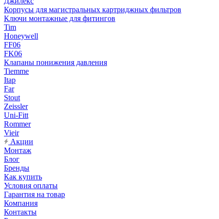
Джилекс
Корпусы для магистральных картриджных фильтров
Ключи монтажные для фитингов
Tim
Honeywell
FF06
FK06
Клапаны понижения давления
Tiemme
Itap
Far
Stout
Zeissler
Uni-Fitt
Rommer
Vieir
Акции
Монтаж
Блог
Бренды
Как купить
Условия оплаты
Гарантия на товар
Компания
Контакты