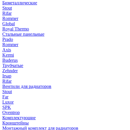
Биметаллические
Stout
Rifar
Rommer
Global
Royal Thermo
Стальные панельные
Prado
Rommer
Axis
Kermi
Buderus
Трубчатые
Zehnder
Irsap
Rifar
Вентили для радиаторов
Stout
Far
Luxor
SPK
Oventrop
Комплектующие
Кронштейны
Монтажный комплект для радиаторов