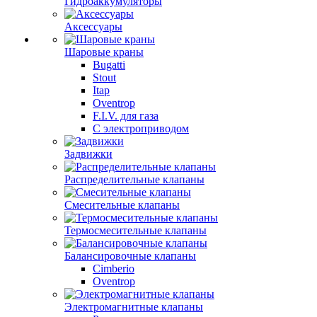
Гидроаккумуляторы
Аксессуары
Шаровые краны
Bugatti
Stout
Itap
Oventrop
F.I.V. для газа
С электроприводом
Задвижки
Распределительные клапаны
Cмесительные клапаны
Термосмесительные клапаны
Балансировочные клапаны
Cimberio
Oventrop
Электромагнитные клапаны