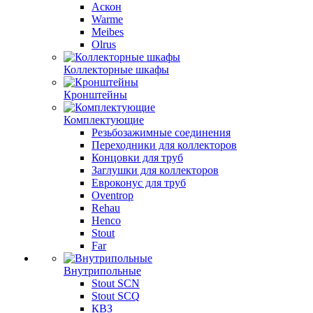
Аскон
Warme
Meibes
Olrus
Коллекторные шкафы
Кронштейны
Комплектующие
Резьбозажимные соединения
Переходники для коллекторов
Концовки для труб
Заглушки для коллекторов
Евроконус для труб
Oventrop
Rehau
Henco
Stout
Far
Внутрипольные
Stout SCN
Stout SCQ
КВЗ