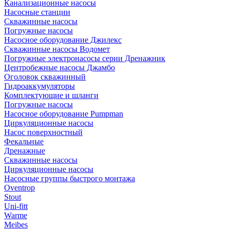
Канализационные насосы
Насосные станции
Скважинные насосы
Погружные насосы
Насосное оборудование Джилекс
Скважинные насосы Водомет
Погружные электронасосы серии Дренажник
Центробежные насосы Джамбо
Оголовок скважинный
Гидроаккумуляторы
Комплектующие и шланги
Погружные насосы
Насосное оборудование Pumpman
Циркуляционные насосы
Насос поверхностный
Фекальные
Дренажные
Скважинные насосы
Циркуляционные насосы
Насосные группы быстрого монтажа
Oventrop
Stout
Uni-fitt
Warme
Meibes