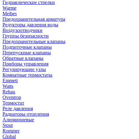
Гидравлические стрелки
Warme
Meibes
Предохранительная арматура
Редукторы давления воды
Воздухоотводчики
Группы безопасности
Предохранительные клапаны
Подпиточные клапаны
Перепускные клапаны
Обратные клапаны
Приборы управления
Регулирующие узлы
Комнатные термостаты
Emmeti
Watts
Rehau
Oventrop
Термостат
Реле давления
Радиаторы отопления
Алюминиевые
Stout
Rommer
Global