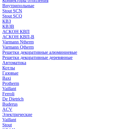
Конвекторы отопления
Внутрипольные
Stout SCN
Stout SCQ
КВЗ
КВЗВ
АСКОН КВП
АСКОН КВП-В
Varmann Ntherm
Varmann Qtherm
Решетки декоративные алюминиевые
Решетки декоративные деревянные
Автоматика
Котлы
Газовые
Baxi
Protherm
Vaillant
Ferroli
De Dietrich
Buderus
ACV
Электрические
Vaillant
Stout