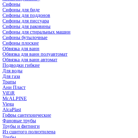
Сифоны
Сифoны для биде
Сифoны для поддонов
Сифoны для писсуара
Сифоны для раковины
Сифоны для стиральных машин
Сифоны бутылочные
Сифоны плоские
Обвязка для ванн
Обвязка для ванн полуавтомат
Обвязка для ванн автомат
Подводки гибкие
Для воды
Для газа
Трапы
Ани Пласт
ViEiR
McALPINE
Viega
AlcaPlast
Гофры сантехнические
Фановые трубы
Трубы и фитинги
Из сшитого полиэтилена
Трубы