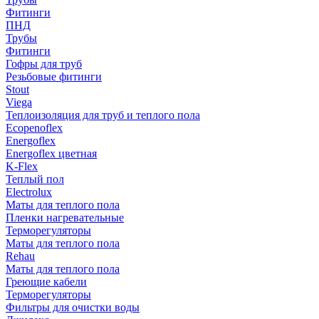
Фитинги
ПНД
Трубы
Фитинги
Гофры для труб
Резьбовые фитинги
Stout
Viega
Теплоизоляция для труб и теплого пола
Ecopenoflex
Energoflex
Energoflex цветная
K-Flex
Теплый пол
Electrolux
Маты для теплого пола
Пленки нагревательные
Терморегуляторы
Маты для теплого пола
Rehau
Маты для теплого пола
Греющие кабели
Терморегуляторы
Фильтры для очистки воды