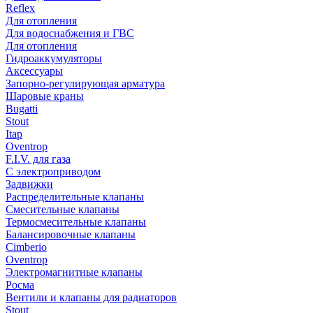
Reflex
Для отопления
Для водоснабжения и ГВС
Для отопления
Гидроаккумуляторы
Аксессуары
Запорно-регулирующая арматура
Шаровые краны
Bugatti
Stout
Itap
Oventrop
F.I.V. для газа
С электроприводом
Задвижки
Распределительные клапаны
Cмесительные клапаны
Термосмесительные клапаны
Балансировочные клапаны
Cimberio
Oventrop
Электромагнитные клапаны
Росма
Вентили и клапаны для радиаторов
Stout