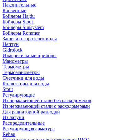
Накопительные
Косвенные
Бойлеры Hajdu
Бойлеры Stout
Бойлеры Sunsystem
Бойлеры Rommer
Защита от протечек воды
Нептун
Gidrolock
Измерительные приборы
Манометры
Термометры
Термоманометры
Счетчики для воды
Коллекторы для воды
Stout
Регулирующие
Из нержавеющей стали без расходомеров
Из нержавеющей стали с расходомерами
Для радиаторной разводки
Из латуни
Распределительные
Регулирующая арматура
Rehau
Для систем напольного отопления HKV