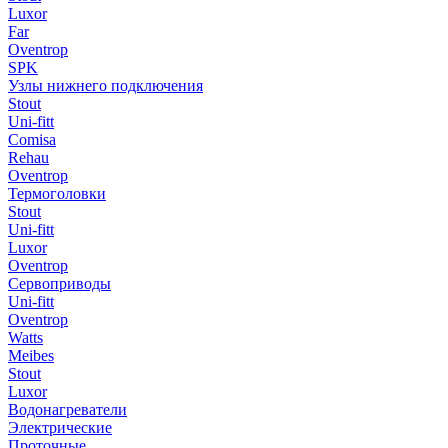
Luxor
Far
Oventrop
SPK
Узлы нижнего подключения
Stout
Uni-fitt
Comisa
Rehau
Oventrop
Термоголовки
Stout
Uni-fitt
Luxor
Oventrop
Сервоприводы
Uni-fitt
Oventrop
Watts
Meibes
Stout
Luxor
Водонагреватели
Электрические
Проточные