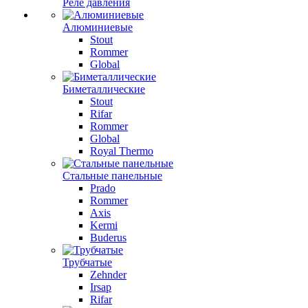
Реле давления
Алюминиевые
Stout
Rommer
Global
Биметаллические
Stout
Rifar
Rommer
Global
Royal Thermo
Стальные панельные
Prado
Rommer
Axis
Kermi
Buderus
Трубчатые
Zehnder
Irsap
Rifar