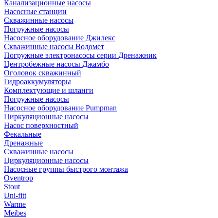
Канализационные насосы
Насосные станции
Скважинные насосы
Погружные насосы
Насосное оборудование Джилекс
Скважинные насосы Водомет
Погружные электронасосы серии Дренажник
Центробежные насосы Джамбо
Оголовок скважинный
Гидроаккумуляторы
Комплектующие и шланги
Погружные насосы
Насосное оборудование Pumpman
Циркуляционные насосы
Насос поверхностный
Фекальные
Дренажные
Скважинные насосы
Циркуляционные насосы
Насосные группы быстрого монтажа
Oventrop
Stout
Uni-fitt
Warme
Meibes