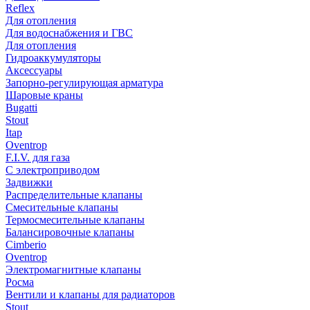
Reflex
Для отопления
Для водоснабжения и ГВС
Для отопления
Гидроаккумуляторы
Аксессуары
Запорно-регулирующая арматура
Шаровые краны
Bugatti
Stout
Itap
Oventrop
F.I.V. для газа
С электроприводом
Задвижки
Распределительные клапаны
Cмесительные клапаны
Термосмесительные клапаны
Балансировочные клапаны
Cimberio
Oventrop
Электромагнитные клапаны
Росма
Вентили и клапаны для радиаторов
Stout