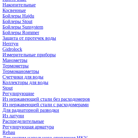
Накопительные
Косвенные
Бойлеры Hajdu
Бойлеры Stout
Бойлеры Sunsystem
Бойлеры Rommer
Защита от протечек воды
Нептун
Gidrolock
Измерительные приборы
Манометры
Термометры
Термоманометры
Счетчики для воды
Коллекторы для воды
Stout
Регулирующие
Из нержавеющей стали без расходомеров
Из нержавеющей стали с расходомерами
Для радиаторной разводки
Из латуни
Распределительные
Регулирующая арматура
Rehau
Для систем напольного отопления HKV