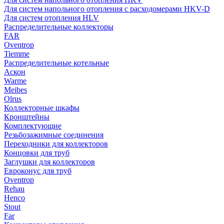
Для систем напольного отопления с расходомерами HKV-D
Для систем отопления HLV
Распределительные коллекторы
FAR
Oventrop
Tiemme
Распределительные котельные
Аскон
Warme
Meibes
Olrus
Коллекторные шкафы
Кронштейны
Комплектующие
Резьбозажимные соединения
Переходники для коллекторов
Концовки для труб
Заглушки для коллекторов
Евроконус для труб
Oventrop
Rehau
Henco
Stout
Far