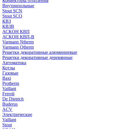
Конвекторы отопления
Внутрипольные
Stout SCN
Stout SCQ
КВЗ
КВЗВ
АСКОН КВП
АСКОН КВП-В
Varmann Ntherm
Varmann Qtherm
Решетки декоративные алюминиевые
Решетки декоративные деревянные
Автоматика
Котлы
Газовые
Baxi
Protherm
Vaillant
Ferroli
De Dietrich
Buderus
ACV
Электрические
Vaillant
Stout