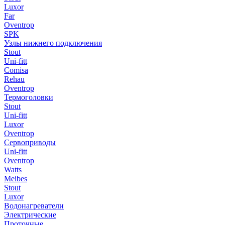
Luxor
Far
Oventrop
SPK
Узлы нижнего подключения
Stout
Uni-fitt
Comisa
Rehau
Oventrop
Термоголовки
Stout
Uni-fitt
Luxor
Oventrop
Сервоприводы
Uni-fitt
Oventrop
Watts
Meibes
Stout
Luxor
Водонагреватели
Электрические
Проточные