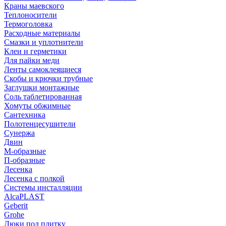
Краны маевского
Теплоносители
Термоголовка
Расходные материалы
Смазки и уплотнители
Клеи и герметики
Для пайки меди
Ленты самоклеящиеся
Скобы и крючки трубные
Заглушки монтажные
Соль таблетированная
Хомуты обжимные
Сантехника
Полотенцесушители
Сунержа
Двин
М-образные
П-образные
Лесенка
Лесенка с полкой
Системы инсталляции
AlcaPLAST
Geberit
Grohe
Люки под плитку