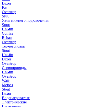
Luxor
Far
Oventrop
SPK
Узлы нижнего подключения
Stout
Uni-fitt
Comisa
Rehau
Oventrop
Термоголовки
Stout
Uni-fitt
Luxor
Oventrop
Сервоприводы
Uni-fitt
Oventrop
Watts
Meibes
Stout
Luxor
Водонагреватели
Электрические
Проточные