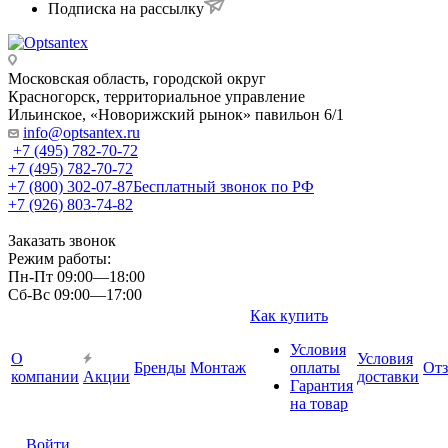
Подписка на рассылку
Московская область, городской округ
Красногорск, территориальное управление
Ильинское, «Новорижский рынок» павильон 6/1
info@optsantex.ru
+7 (495) 782-70-72
+7 (495) 782-70-72
+7 (800) 302-07-87
Бесплатный звонок по РФ
+7 (926) 803-74-82
Заказать звонок
Режим работы:
Пн-Пт 09:00—18:00
Сб-Вс 09:00—17:00
Как купить
Условия
О
Условия
Бренды
Монтаж
оплаты
От
компании
Акции
доставки
Гарантия
на товар
Войти