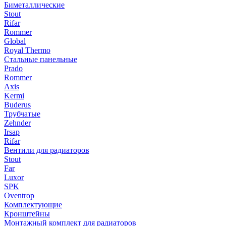
Биметаллические
Stout
Rifar
Rommer
Global
Royal Thermo
Стальные панельные
Prado
Rommer
Axis
Kermi
Buderus
Трубчатые
Zehnder
Irsap
Rifar
Вентили для радиаторов
Stout
Far
Luxor
SPK
Oventrop
Комплектующие
Кронштейны
Монтажный комплект для радиаторов