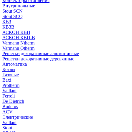
Конвекторы отопления
Внутрипольные
Stout SCN
Stout SCQ
КВЗ
КВЗВ
АСКОН КВП
АСКОН КВП-В
Varmann Ntherm
Varmann Qtherm
Решетки декоративные алюминиевые
Решетки декоративные деревянные
Автоматика
Котлы
Газовые
Baxi
Protherm
Vaillant
Ferroli
De Dietrich
Buderus
ACV
Электрические
Vaillant
Stout