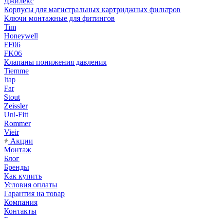
Джилекс
Корпусы для магистральных картриджных фильтров
Ключи монтажные для фитингов
Tim
Honeywell
FF06
FK06
Клапаны понижения давления
Tiemme
Itap
Far
Stout
Zeissler
Uni-Fitt
Rommer
Vieir
Акции
Монтаж
Блог
Бренды
Как купить
Условия оплаты
Гарантия на товар
Компания
Контакты