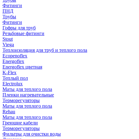
Фитинги
ПНД
Трубы
Фитинги
Гофры для труб
Резьбовые фитинги
Stout
Viega
Теплоизоляция для труб и теплого пола
Ecopenoflex
Energoflex
Energoflex цветная
K-Flex
Теплый пол
Electrolux
Маты для теплого пола
Пленки нагревательные
Терморегуляторы
Маты для теплого пола
Rehau
Маты для теплого пола
Греющие кабели
Терморегуляторы
Фильтры для очистки воды