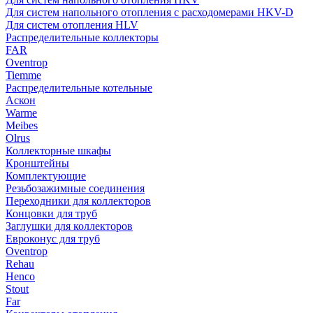
Для систем напольного отопления с расходомерами HKV-D
Для систем отопления HLV
Распределительные коллекторы
FAR
Oventrop
Tiemme
Распределительные котельные
Аскон
Warme
Meibes
Olrus
Коллекторные шкафы
Кронштейны
Комплектующие
Резьбозажимные соединения
Переходники для коллекторов
Концовки для труб
Заглушки для коллекторов
Евроконус для труб
Oventrop
Rehau
Henco
Stout
Far