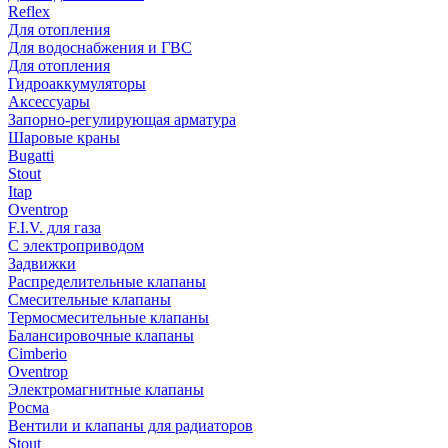
Reflex
Для отопления
Для водоснабжения и ГВС
Для отопления
Гидроаккумуляторы
Аксессуары
Запорно-регулирующая арматура
Шаровые краны
Bugatti
Stout
Itap
Oventrop
F.I.V. для газа
С электроприводом
Задвижки
Распределительные клапаны
Cмесительные клапаны
Термосмесительные клапаны
Балансировочные клапаны
Cimberio
Oventrop
Электромагнитные клапаны
Росма
Вентили и клапаны для радиаторов
Stout