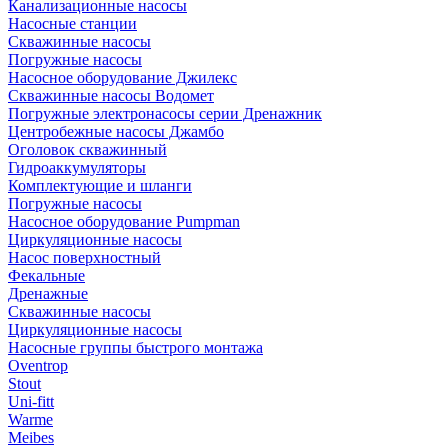
Канализационные насосы
Насосные станции
Скважинные насосы
Погружные насосы
Насосное оборудование Джилекс
Скважинные насосы Водомет
Погружные электронасосы серии Дренажник
Центробежные насосы Джамбо
Оголовок скважинный
Гидроаккумуляторы
Комплектующие и шланги
Погружные насосы
Насосное оборудование Pumpman
Циркуляционные насосы
Насос поверхностный
Фекальные
Дренажные
Скважинные насосы
Циркуляционные насосы
Насосные группы быстрого монтажа
Oventrop
Stout
Uni-fitt
Warme
Meibes