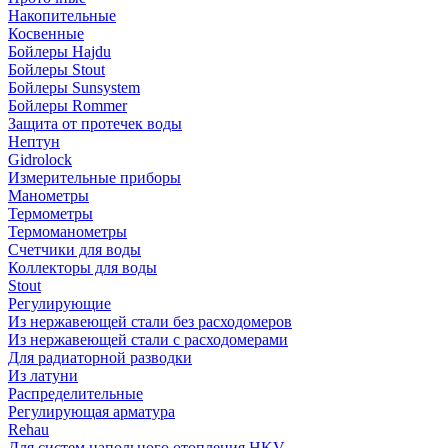
Накопительные
Косвенные
Бойлеры Hajdu
Бойлеры Stout
Бойлеры Sunsystem
Бойлеры Rommer
Защита от протечек воды
Нептун
Gidrolock
Измерительные приборы
Манометры
Термометры
Термоманометры
Счетчики для воды
Коллекторы для воды
Stout
Регулирующие
Из нержавеющей стали без расходомеров
Из нержавеющей стали с расходомерами
Для радиаторной разводки
Из латуни
Распределительные
Регулирующая арматура
Rehau
Для систем напольного отопления HKV