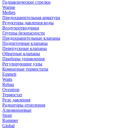
Гидравлические стрелки
Warme
Meibes
Предохранительная арматура
Редукторы давления воды
Воздухоотводчики
Группы безопасности
Предохранительные клапаны
Подпиточные клапаны
Перепускные клапаны
Обратные клапаны
Приборы управления
Регулирующие узлы
Комнатные термостаты
Emmeti
Watts
Rehau
Oventrop
Термостат
Реле давления
Радиаторы отопления
Алюминиевые
Stout
Rommer
Global