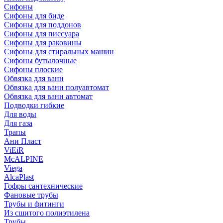
Сифоны
Сифoны для биде
Сифoны для поддонов
Сифoны для писсуара
Сифоны для раковины
Сифоны для стиральных машин
Сифоны бутылочные
Сифоны плоские
Обвязка для ванн
Обвязка для ванн полуавтомат
Обвязка для ванн автомат
Подводки гибкие
Для воды
Для газа
Трапы
Ани Пласт
ViEiR
McALPINE
Viega
AlcaPlast
Гофры сантехнические
Фановые трубы
Трубы и фитинги
Из сшитого полиэтилена
Трубы