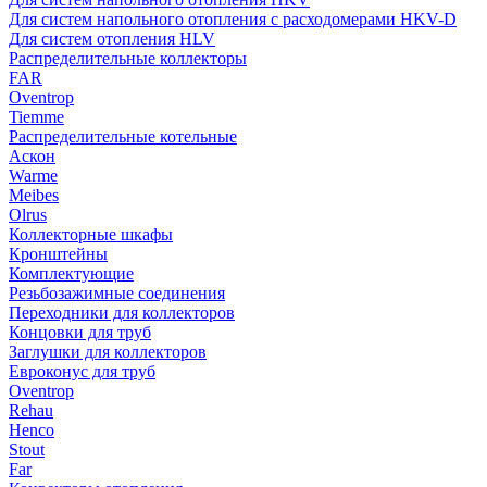
Для систем напольного отопления с расходомерами HKV-D
Для систем отопления HLV
Распределительные коллекторы
FAR
Oventrop
Tiemme
Распределительные котельные
Аскон
Warme
Meibes
Olrus
Коллекторные шкафы
Кронштейны
Комплектующие
Резьбозажимные соединения
Переходники для коллекторов
Концовки для труб
Заглушки для коллекторов
Евроконус для труб
Oventrop
Rehau
Henco
Stout
Far