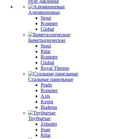
Реле давления
Алюминиевые
Stout
Rommer
Global
Биметаллические
Stout
Rifar
Rommer
Global
Royal Thermo
Стальные панельные
Prado
Rommer
Axis
Kermi
Buderus
Трубчатые
Zehnder
Irsap
Rifar