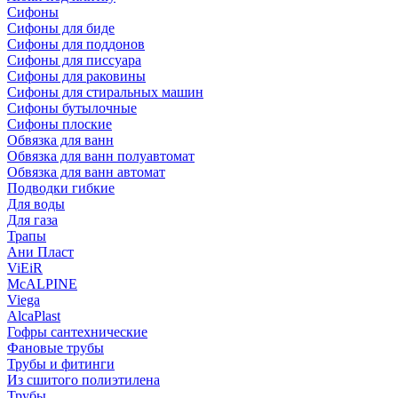
Сифоны
Сифoны для биде
Сифoны для поддонов
Сифoны для писсуара
Сифоны для раковины
Сифоны для стиральных машин
Сифоны бутылочные
Сифоны плоские
Обвязка для ванн
Обвязка для ванн полуавтомат
Обвязка для ванн автомат
Подводки гибкие
Для воды
Для газа
Трапы
Ани Пласт
ViEiR
McALPINE
Viega
AlcaPlast
Гофры сантехнические
Фановые трубы
Трубы и фитинги
Из сшитого полиэтилена
Трубы