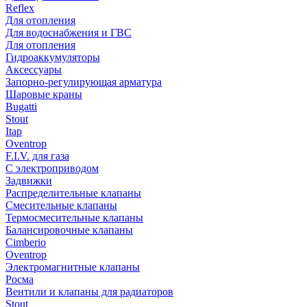
Reflex
Для отопления
Для водоснабжения и ГВС
Для отопления
Гидроаккумуляторы
Аксессуары
Запорно-регулирующая арматура
Шаровые краны
Bugatti
Stout
Itap
Oventrop
F.I.V. для газа
С электроприводом
Задвижки
Распределительные клапаны
Cмесительные клапаны
Термосмесительные клапаны
Балансировочные клапаны
Cimberio
Oventrop
Электромагнитные клапаны
Росма
Вентили и клапаны для радиаторов
Stout