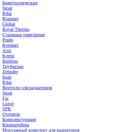
Биметаллические
Stout
Rifar
Rommer
Global
Royal Thermo
Стальные панельные
Prado
Rommer
Axis
Kermi
Buderus
Трубчатые
Zehnder
Irsap
Rifar
Вентили для радиаторов
Stout
Far
Luxor
SPK
Oventrop
Комплектующие
Кронштейны
Монтажный комплект для радиаторов