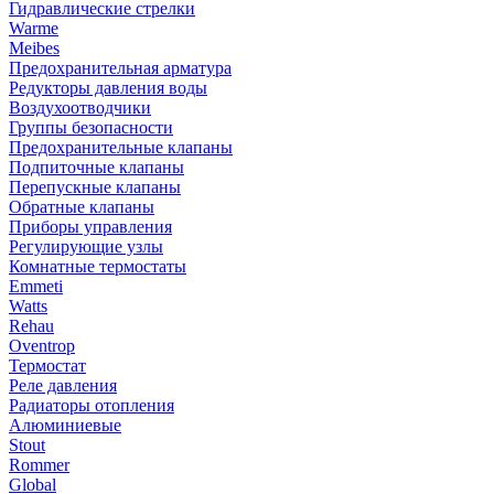
Гидравлические стрелки
Warme
Meibes
Предохранительная арматура
Редукторы давления воды
Воздухоотводчики
Группы безопасности
Предохранительные клапаны
Подпиточные клапаны
Перепускные клапаны
Обратные клапаны
Приборы управления
Регулирующие узлы
Комнатные термостаты
Emmeti
Watts
Rehau
Oventrop
Термостат
Реле давления
Радиаторы отопления
Алюминиевые
Stout
Rommer
Global