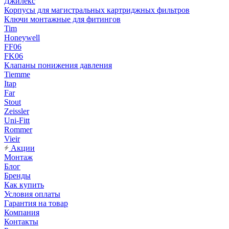
Джилекс
Корпусы для магистральных картриджных фильтров
Ключи монтажные для фитингов
Tim
Honeywell
FF06
FK06
Клапаны понижения давления
Tiemme
Itap
Far
Stout
Zeissler
Uni-Fitt
Rommer
Vieir
Акции
Монтаж
Блог
Бренды
Как купить
Условия оплаты
Гарантия на товар
Компания
Контакты