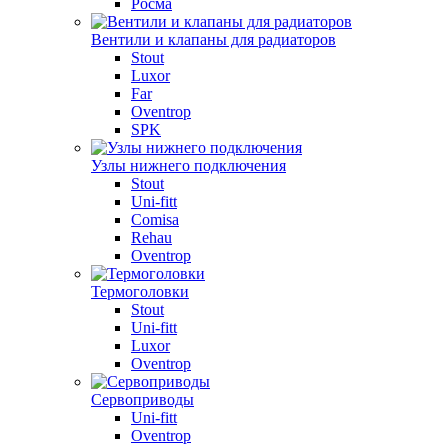
Росма
Вентили и клапаны для радиаторов
Stout
Luxor
Far
Oventrop
SPK
Узлы нижнего подключения
Stout
Uni-fitt
Comisa
Rehau
Oventrop
Термоголовки
Stout
Uni-fitt
Luxor
Oventrop
Сервоприводы
Uni-fitt
Oventrop