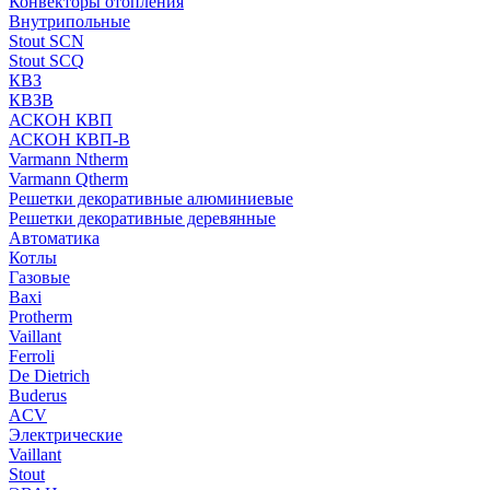
Конвекторы отопления
Внутрипольные
Stout SCN
Stout SCQ
КВЗ
КВЗВ
АСКОН КВП
АСКОН КВП-В
Varmann Ntherm
Varmann Qtherm
Решетки декоративные алюминиевые
Решетки декоративные деревянные
Автоматика
Котлы
Газовые
Baxi
Protherm
Vaillant
Ferroli
De Dietrich
Buderus
ACV
Электрические
Vaillant
Stout