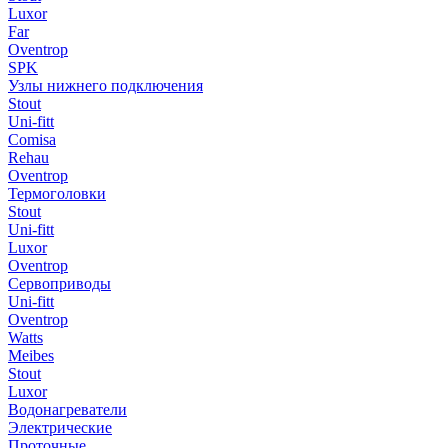
Luxor
Far
Oventrop
SPK
Узлы нижнего подключения
Stout
Uni-fitt
Comisa
Rehau
Oventrop
Термоголовки
Stout
Uni-fitt
Luxor
Oventrop
Сервоприводы
Uni-fitt
Oventrop
Watts
Meibes
Stout
Luxor
Водонагреватели
Электрические
Проточные