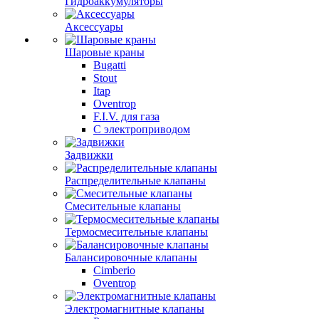
Гидроаккумуляторы
Аксессуары
Шаровые краны
Bugatti
Stout
Itap
Oventrop
F.I.V. для газа
С электроприводом
Задвижки
Распределительные клапаны
Cмесительные клапаны
Термосмесительные клапаны
Балансировочные клапаны
Cimberio
Oventrop
Электромагнитные клапаны