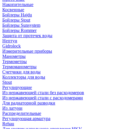
Накопительные
Косвенные
Бойлеры Hajdu
Бойлеры Stout
Бойлеры Sunsystem
Бойлеры Rommer
Защита от протечек воды
Нептун
Gidrolock
Измерительные приборы
Манометры
Термометры
Термоманометры
Счетчики для воды
Коллекторы для воды
Stout
Регулирующие
Из нержавеющей стали без расходомеров
Из нержавеющей стали с расходомерами
Для радиаторной разводки
Из латуни
Распределительные
Регулирующая арматура
Rehau
Для систем напольного отопления HKV