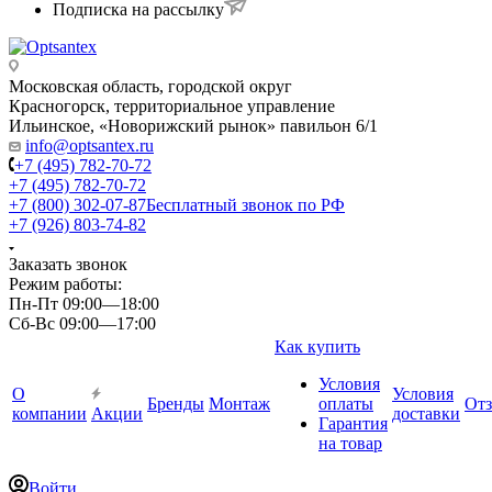
Подписка на рассылку
Московская область, городской округ
Красногорск, территориальное управление
Ильинское, «Новорижский рынок» павильон 6/1
info@optsantex.ru
+7 (495) 782-70-72
+7 (495) 782-70-72
+7 (800) 302-07-87
Бесплатный звонок по РФ
+7 (926) 803-74-82
Заказать звонок
Режим работы:
Пн-Пт 09:00—18:00
Сб-Вс 09:00—17:00
Как купить
Условия
О
Условия
Бренды
Монтаж
оплаты
От
компании
Акции
доставки
Гарантия
на товар
Войти