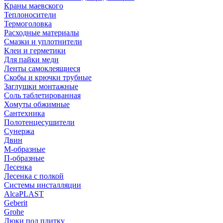
Краны маевского
Теплоносители
Термоголовка
Расходные материалы
Смазки и уплотнители
Клеи и герметики
Для пайки меди
Ленты самоклеящиеся
Скобы и крючки трубные
Заглушки монтажные
Соль таблетированная
Хомуты обжимные
Сантехника
Полотенцесушители
Сунержа
Двин
М-образные
П-образные
Лесенка
Лесенка с полкой
Системы инсталляции
AlcaPLAST
Geberit
Grohe
Люки под плитку