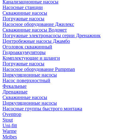
Канализационные насосы
Насосные станции
Скважинные насосы
Погружные насосы
Насосное оборудование Джилекс
Скважинные насосы Водомет
Погружные электронасосы серии Дренажник
Центробежные насосы Джамбо
Оголовок скважинный
Гидроаккумуляторы
Комплектующие и шланги
Погружные насосы
Насосное оборудование Pumpman
Циркуляционные насосы
Насос поверхностный
Фекальные
Дренажные
Скважинные насосы
Циркуляционные насосы
Насосные группы быстрого монтажа
Oventrop
Stout
Uni-fitt
Warme
Meibes