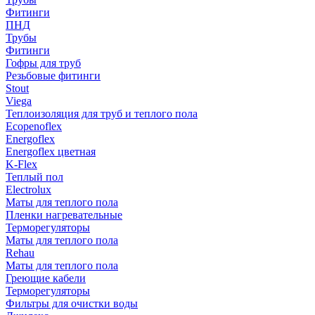
Фитинги
ПНД
Трубы
Фитинги
Гофры для труб
Резьбовые фитинги
Stout
Viega
Теплоизоляция для труб и теплого пола
Ecopenoflex
Energoflex
Energoflex цветная
K-Flex
Теплый пол
Electrolux
Маты для теплого пола
Пленки нагревательные
Терморегуляторы
Маты для теплого пола
Rehau
Маты для теплого пола
Греющие кабели
Терморегуляторы
Фильтры для очистки воды