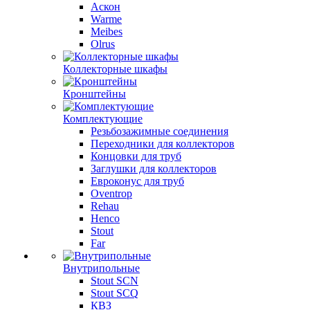
Аскон
Warme
Meibes
Olrus
Коллекторные шкафы
Кронштейны
Комплектующие
Резьбозажимные соединения
Переходники для коллекторов
Концовки для труб
Заглушки для коллекторов
Евроконус для труб
Oventrop
Rehau
Henco
Stout
Far
Внутрипольные
Stout SCN
Stout SCQ
КВЗ