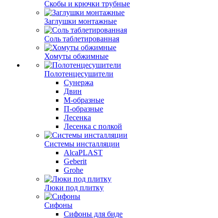
Скобы и крючки трубные
Заглушки монтажные
Соль таблетированная
Хомуты обжимные
Полотенцесушители
Сунержа
Двин
М-образные
П-образные
Лесенка
Лесенка с полкой
Системы инсталляции
AlcaPLAST
Geberit
Grohe
Люки под плитку
Сифоны
Сифoны для биде