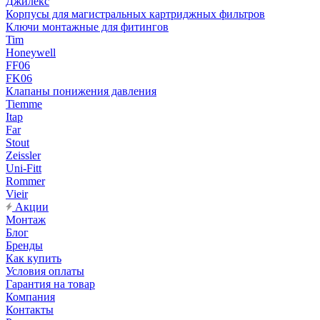
Джилекс
Корпусы для магистральных картриджных фильтров
Ключи монтажные для фитингов
Tim
Honeywell
FF06
FK06
Клапаны понижения давления
Tiemme
Itap
Far
Stout
Zeissler
Uni-Fitt
Rommer
Vieir
Акции
Монтаж
Блог
Бренды
Как купить
Условия оплаты
Гарантия на товар
Компания
Контакты