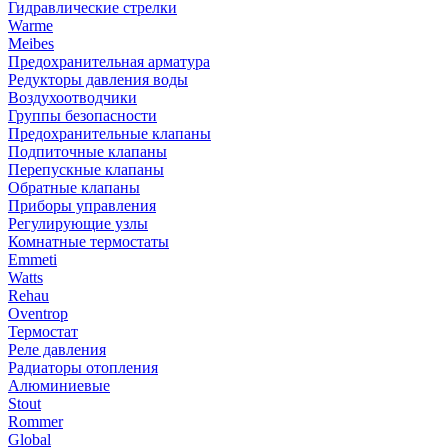
Гидравлические стрелки
Warme
Meibes
Предохранительная арматура
Редукторы давления воды
Воздухоотводчики
Группы безопасности
Предохранительные клапаны
Подпиточные клапаны
Перепускные клапаны
Обратные клапаны
Приборы управления
Регулирующие узлы
Комнатные термостаты
Emmeti
Watts
Rehau
Oventrop
Термостат
Реле давления
Радиаторы отопления
Алюминиевые
Stout
Rommer
Global