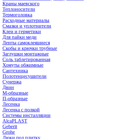
Краны маевского
Теплоносители
Термоголовка
Расходные материалы
Смазки и уплотнители
Клеи и герметики
Для пайки меди
Ленты самоклеящиеся
Скобы и крючки трубные
Заглушки монтажные
Соль таблетированная
Хомуты обжимные
Сантехника
Полотенцесушители
Сунержа
Двин
М-образные
П-образные
Лесенка
Лесенка с полкой
Системы инсталляции
AlcaPLAST
Geberit
Grohe
Люки под плитку