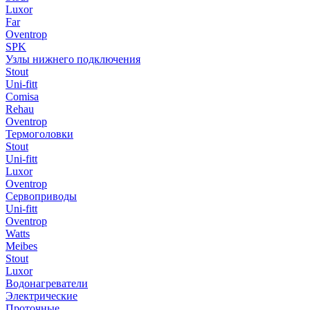
Luxor
Far
Oventrop
SPK
Узлы нижнего подключения
Stout
Uni-fitt
Comisa
Rehau
Oventrop
Термоголовки
Stout
Uni-fitt
Luxor
Oventrop
Сервоприводы
Uni-fitt
Oventrop
Watts
Meibes
Stout
Luxor
Водонагреватели
Электрические
Проточные