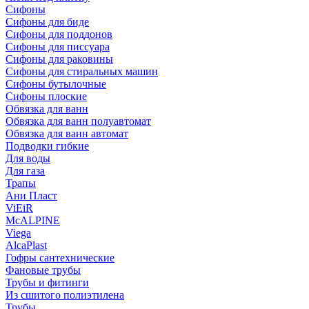
Сифоны
Сифoны для биде
Сифoны для поддонов
Сифoны для писсуара
Сифоны для раковины
Сифоны для стиральных машин
Сифоны бутылочные
Сифоны плоские
Обвязка для ванн
Обвязка для ванн полуавтомат
Обвязка для ванн автомат
Подводки гибкие
Для воды
Для газа
Трапы
Ани Пласт
ViEiR
McALPINE
Viega
AlcaPlast
Гофры сантехнические
Фановые трубы
Трубы и фитинги
Из сшитого полиэтилена
Трубы