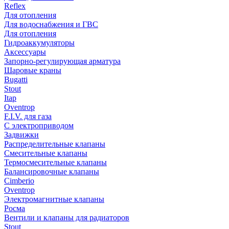
Reflex
Для отопления
Для водоснабжения и ГВС
Для отопления
Гидроаккумуляторы
Аксессуары
Запорно-регулирующая арматура
Шаровые краны
Bugatti
Stout
Itap
Oventrop
F.I.V. для газа
С электроприводом
Задвижки
Распределительные клапаны
Cмесительные клапаны
Термосмесительные клапаны
Балансировочные клапаны
Cimberio
Oventrop
Электромагнитные клапаны
Росма
Вентили и клапаны для радиаторов
Stout