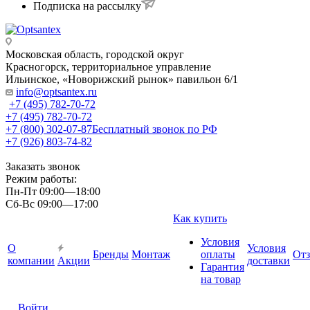
Подписка на рассылку
Московская область, городской округ
Красногорск, территориальное управление
Ильинское, «Новорижский рынок» павильон 6/1
info@optsantex.ru
+7 (495) 782-70-72
+7 (495) 782-70-72
+7 (800) 302-07-87
Бесплатный звонок по РФ
+7 (926) 803-74-82
Заказать звонок
Режим работы:
Пн-Пт 09:00—18:00
Сб-Вс 09:00—17:00
Как купить
Условия
О
Условия
Бренды
Монтаж
оплаты
От
компании
Акции
доставки
Гарантия
на товар
Войти