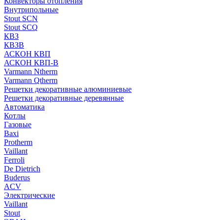
Конвекторы отопления
Внутрипольные
Stout SCN
Stout SCQ
КВЗ
КВЗВ
АСКОН КВП
АСКОН КВП-В
Varmann Ntherm
Varmann Qtherm
Решетки декоративные алюминиевые
Решетки декоративные деревянные
Автоматика
Котлы
Газовые
Baxi
Protherm
Vaillant
Ferroli
De Dietrich
Buderus
ACV
Электрические
Vaillant
Stout