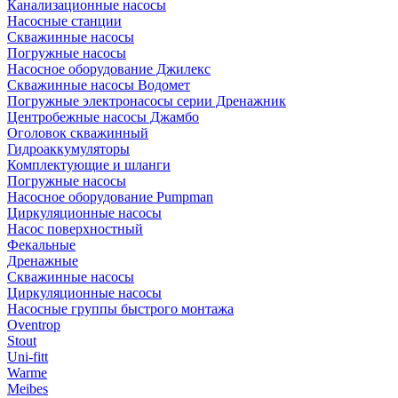
Канализационные насосы
Насосные станции
Скважинные насосы
Погружные насосы
Насосное оборудование Джилекс
Скважинные насосы Водомет
Погружные электронасосы серии Дренажник
Центробежные насосы Джамбо
Оголовок скважинный
Гидроаккумуляторы
Комплектующие и шланги
Погружные насосы
Насосное оборудование Pumpman
Циркуляционные насосы
Насос поверхностный
Фекальные
Дренажные
Скважинные насосы
Циркуляционные насосы
Насосные группы быстрого монтажа
Oventrop
Stout
Uni-fitt
Warme
Meibes