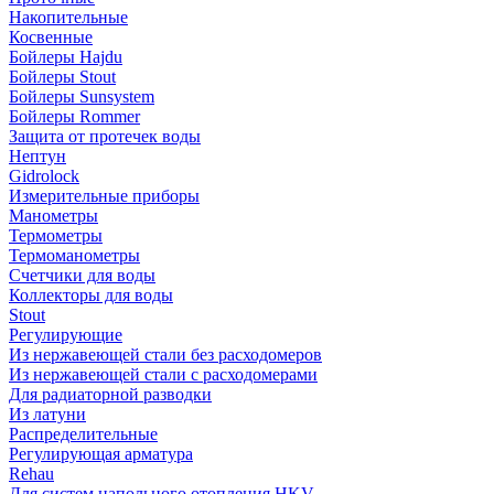
Накопительные
Косвенные
Бойлеры Hajdu
Бойлеры Stout
Бойлеры Sunsystem
Бойлеры Rommer
Защита от протечек воды
Нептун
Gidrolock
Измерительные приборы
Манометры
Термометры
Термоманометры
Счетчики для воды
Коллекторы для воды
Stout
Регулирующие
Из нержавеющей стали без расходомеров
Из нержавеющей стали с расходомерами
Для радиаторной разводки
Из латуни
Распределительные
Регулирующая арматура
Rehau
Для систем напольного отопления HKV