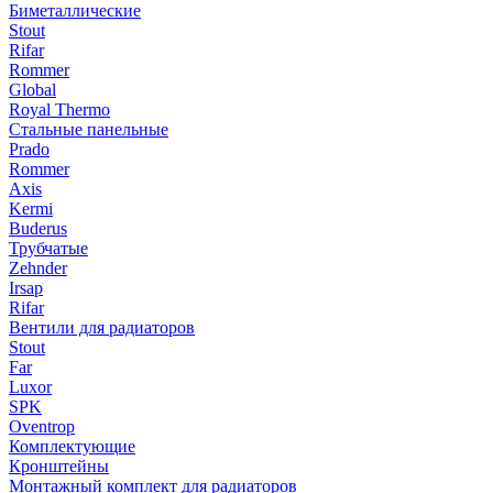
Биметаллические
Stout
Rifar
Rommer
Global
Royal Thermo
Стальные панельные
Prado
Rommer
Axis
Kermi
Buderus
Трубчатые
Zehnder
Irsap
Rifar
Вентили для радиаторов
Stout
Far
Luxor
SPK
Oventrop
Комплектующие
Кронштейны
Монтажный комплект для радиаторов