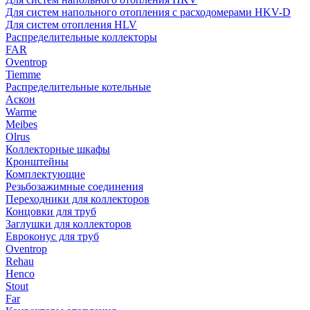
Для систем напольного отопления с расходомерами HKV-D
Для систем отопления HLV
Распределительные коллекторы
FAR
Oventrop
Tiemme
Распределительные котельные
Аскон
Warme
Meibes
Olrus
Коллекторные шкафы
Кронштейны
Комплектующие
Резьбозажимные соединения
Переходники для коллекторов
Концовки для труб
Заглушки для коллекторов
Евроконус для труб
Oventrop
Rehau
Henco
Stout
Far