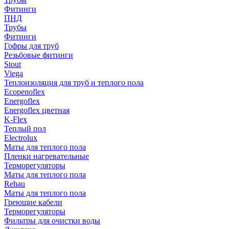
Фитинги
ПНД
Трубы
Фитинги
Гофры для труб
Резьбовые фитинги
Stout
Viega
Теплоизоляция для труб и теплого пола
Ecopenoflex
Energoflex
Energoflex цветная
K-Flex
Теплый пол
Electrolux
Маты для теплого пола
Пленки нагревательные
Терморегуляторы
Маты для теплого пола
Rehau
Маты для теплого пола
Греющие кабели
Терморегуляторы
Фильтры для очистки воды