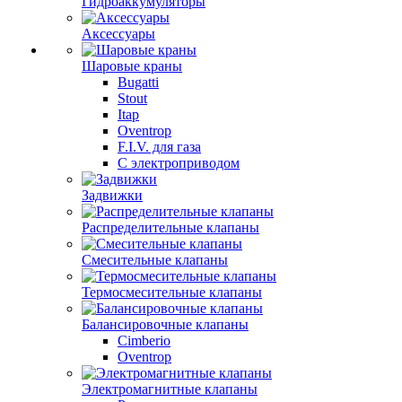
Гидроаккумуляторы
Аксессуары
Шаровые краны
Bugatti
Stout
Itap
Oventrop
F.I.V. для газа
С электроприводом
Задвижки
Распределительные клапаны
Cмесительные клапаны
Термосмесительные клапаны
Балансировочные клапаны
Cimberio
Oventrop
Электромагнитные клапаны