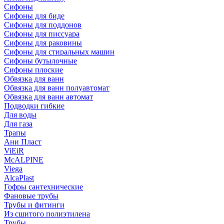
Сифоны
Сифoны для биде
Сифoны для поддонов
Сифoны для писсуара
Сифоны для раковины
Сифоны для стиральных машин
Сифоны бутылочные
Сифоны плоские
Обвязка для ванн
Обвязка для ванн полуавтомат
Обвязка для ванн автомат
Подводки гибкие
Для воды
Для газа
Трапы
Ани Пласт
ViEiR
McALPINE
Viega
AlcaPlast
Гофры сантехнические
Фановые трубы
Трубы и фитинги
Из сшитого полиэтилена
Трубы