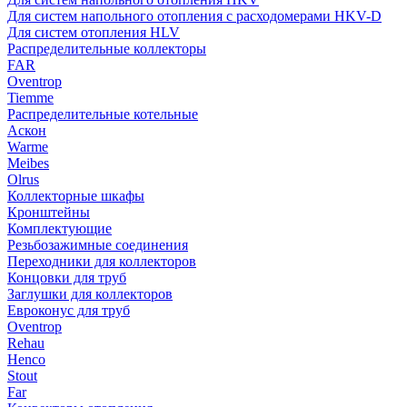
Для систем напольного отопления с расходомерами HKV-D
Для систем отопления HLV
Распределительные коллекторы
FAR
Oventrop
Tiemme
Распределительные котельные
Аскон
Warme
Meibes
Olrus
Коллекторные шкафы
Кронштейны
Комплектующие
Резьбозажимные соединения
Переходники для коллекторов
Концовки для труб
Заглушки для коллекторов
Евроконус для труб
Oventrop
Rehau
Henco
Stout
Far