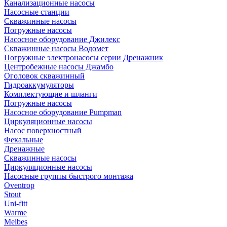
Канализационные насосы
Насосные станции
Скважинные насосы
Погружные насосы
Насосное оборудование Джилекс
Скважинные насосы Водомет
Погружные электронасосы серии Дренажник
Центробежные насосы Джамбо
Оголовок скважинный
Гидроаккумуляторы
Комплектующие и шланги
Погружные насосы
Насосное оборудование Pumpman
Циркуляционные насосы
Насос поверхностный
Фекальные
Дренажные
Скважинные насосы
Циркуляционные насосы
Насосные группы быстрого монтажа
Oventrop
Stout
Uni-fitt
Warme
Meibes