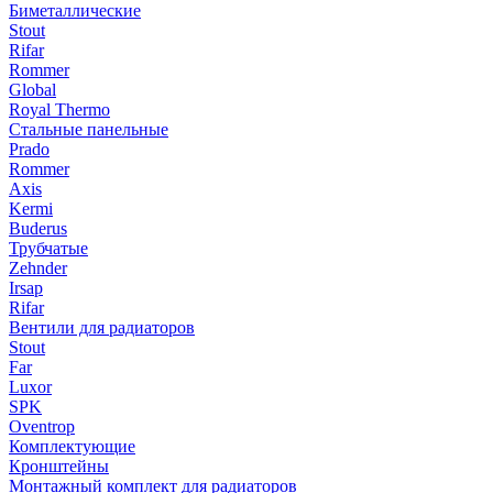
Биметаллические
Stout
Rifar
Rommer
Global
Royal Thermo
Стальные панельные
Prado
Rommer
Axis
Kermi
Buderus
Трубчатые
Zehnder
Irsap
Rifar
Вентили для радиаторов
Stout
Far
Luxor
SPK
Oventrop
Комплектующие
Кронштейны
Монтажный комплект для радиаторов