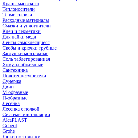
Краны маевского
Теплоносители
Термоголовка
Расходные материалы
Смазки и уплотнители
Клеи и герметики
Для пайки меди
Ленты самоклеящиеся
Скобы и крючки трубные
Заглушки монтажные
Соль таблетированная
Хомуты обжимные
Сантехника
Полотенцесушители
Сунержа
Двин
М-образные
П-образные
Лесенка
Лесенка с полкой
Системы инсталляции
AlcaPLAST
Geberit
Grohe
Люки под плитку