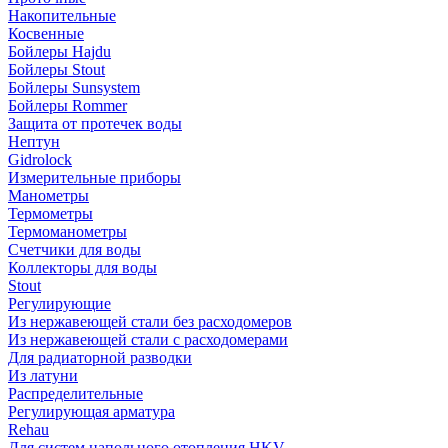
Накопительные
Косвенные
Бойлеры Hajdu
Бойлеры Stout
Бойлеры Sunsystem
Бойлеры Rommer
Защита от протечек воды
Нептун
Gidrolock
Измерительные приборы
Манометры
Термометры
Термоманометры
Счетчики для воды
Коллекторы для воды
Stout
Регулирующие
Из нержавеющей стали без расходомеров
Из нержавеющей стали с расходомерами
Для радиаторной разводки
Из латуни
Распределительные
Регулирующая арматура
Rehau
Для систем напольного отопления HKV