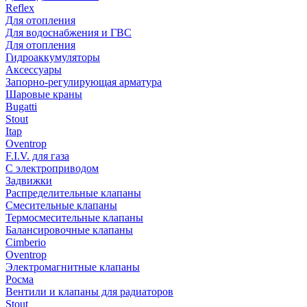
Reflex
Для отопления
Для водоснабжения и ГВС
Для отопления
Гидроаккумуляторы
Аксессуары
Запорно-регулирующая арматура
Шаровые краны
Bugatti
Stout
Itap
Oventrop
F.I.V. для газа
С электроприводом
Задвижки
Распределительные клапаны
Cмесительные клапаны
Термосмесительные клапаны
Балансировочные клапаны
Cimberio
Oventrop
Электромагнитные клапаны
Росма
Вентили и клапаны для радиаторов
Stout