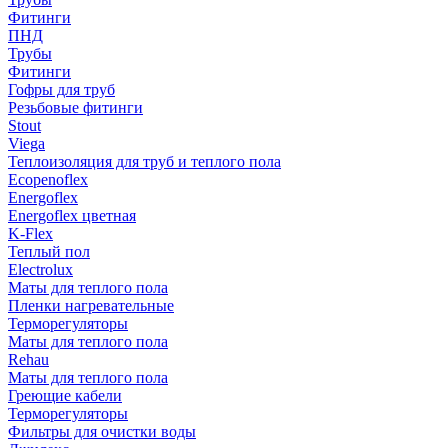
Фитинги
ПНД
Трубы
Фитинги
Гофры для труб
Резьбовые фитинги
Stout
Viega
Теплоизоляция для труб и теплого пола
Ecopenoflex
Energoflex
Energoflex цветная
K-Flex
Теплый пол
Electrolux
Маты для теплого пола
Пленки нагревательные
Терморегуляторы
Маты для теплого пола
Rehau
Маты для теплого пола
Греющие кабели
Терморегуляторы
Фильтры для очистки воды