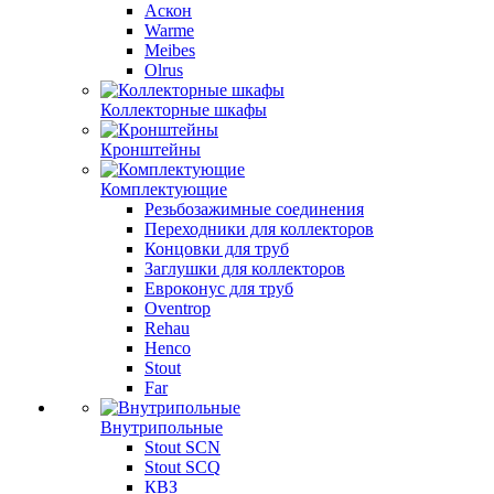
Аскон
Warme
Meibes
Olrus
Коллекторные шкафы
Кронштейны
Комплектующие
Резьбозажимные соединения
Переходники для коллекторов
Концовки для труб
Заглушки для коллекторов
Евроконус для труб
Oventrop
Rehau
Henco
Stout
Far
Внутрипольные
Stout SCN
Stout SCQ
КВЗ