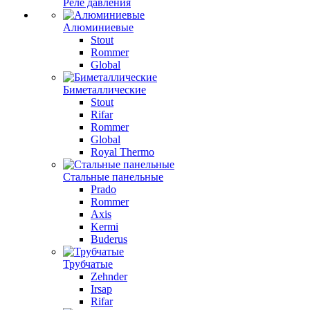
Реле давления
Алюминиевые
Stout
Rommer
Global
Биметаллические
Stout
Rifar
Rommer
Global
Royal Thermo
Стальные панельные
Prado
Rommer
Axis
Kermi
Buderus
Трубчатые
Zehnder
Irsap
Rifar