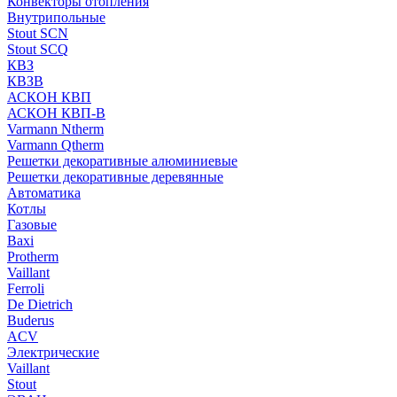
Конвекторы отопления
Внутрипольные
Stout SCN
Stout SCQ
КВЗ
КВЗВ
АСКОН КВП
АСКОН КВП-В
Varmann Ntherm
Varmann Qtherm
Решетки декоративные алюминиевые
Решетки декоративные деревянные
Автоматика
Котлы
Газовые
Baxi
Protherm
Vaillant
Ferroli
De Dietrich
Buderus
ACV
Электрические
Vaillant
Stout