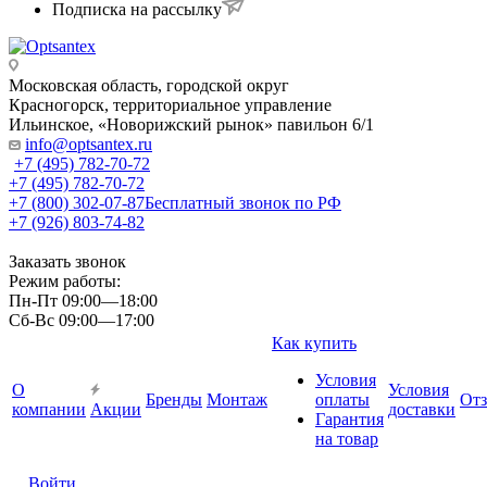
Подписка на рассылку
Московская область, городской округ
Красногорск, территориальное управление
Ильинское, «Новорижский рынок» павильон 6/1
info@optsantex.ru
+7 (495) 782-70-72
+7 (495) 782-70-72
+7 (800) 302-07-87
Бесплатный звонок по РФ
+7 (926) 803-74-82
Заказать звонок
Режим работы:
Пн-Пт 09:00—18:00
Сб-Вс 09:00—17:00
Как купить
Условия
О
Условия
Бренды
Монтаж
оплаты
От
компании
Акции
доставки
Гарантия
на товар
Войти