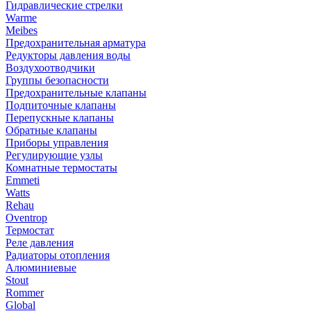
Гидравлические стрелки
Warme
Meibes
Предохранительная арматура
Редукторы давления воды
Воздухоотводчики
Группы безопасности
Предохранительные клапаны
Подпиточные клапаны
Перепускные клапаны
Обратные клапаны
Приборы управления
Регулирующие узлы
Комнатные термостаты
Emmeti
Watts
Rehau
Oventrop
Термостат
Реле давления
Радиаторы отопления
Алюминиевые
Stout
Rommer
Global