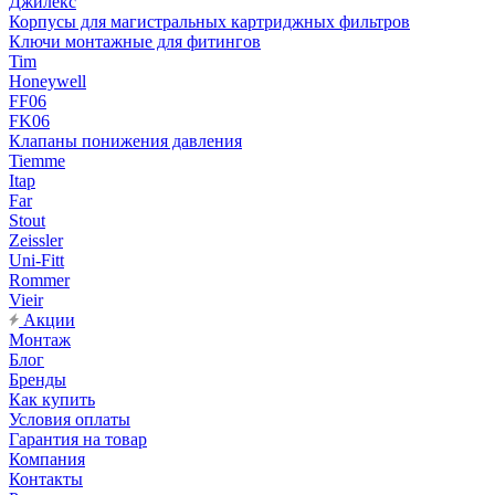
Джилекс
Корпусы для магистральных картриджных фильтров
Ключи монтажные для фитингов
Tim
Honeywell
FF06
FK06
Клапаны понижения давления
Tiemme
Itap
Far
Stout
Zeissler
Uni-Fitt
Rommer
Vieir
Акции
Монтаж
Блог
Бренды
Как купить
Условия оплаты
Гарантия на товар
Компания
Контакты