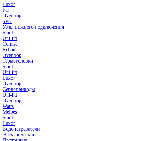
Luxor
Far
Oventrop
SPK
Узлы нижнего подключения
Stout
Uni-fitt
Comisa
Rehau
Oventrop
Термоголовки
Stout
Uni-fitt
Luxor
Oventrop
Сервоприводы
Uni-fitt
Oventrop
Watts
Meibes
Stout
Luxor
Водонагреватели
Электрические
Проточные