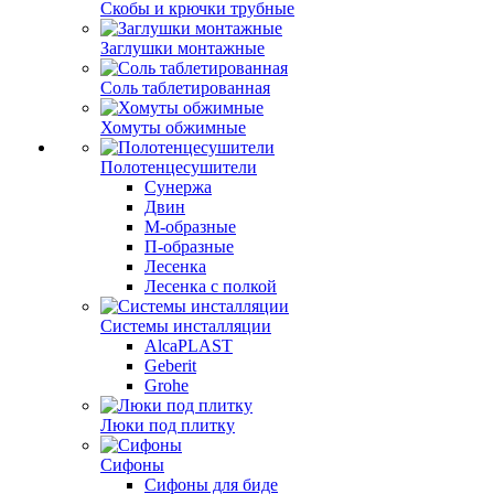
Скобы и крючки трубные
Заглушки монтажные
Соль таблетированная
Хомуты обжимные
Полотенцесушители
Сунержа
Двин
М-образные
П-образные
Лесенка
Лесенка с полкой
Системы инсталляции
AlcaPLAST
Geberit
Grohe
Люки под плитку
Сифоны
Сифoны для биде