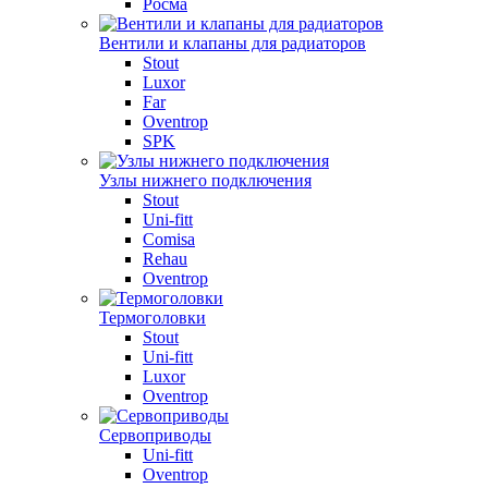
Росма
Вентили и клапаны для радиаторов
Stout
Luxor
Far
Oventrop
SPK
Узлы нижнего подключения
Stout
Uni-fitt
Comisa
Rehau
Oventrop
Термоголовки
Stout
Uni-fitt
Luxor
Oventrop
Сервоприводы
Uni-fitt
Oventrop