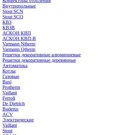
Конвекторы отопления
Внутрипольные
Stout SCN
Stout SCQ
КВЗ
КВЗВ
АСКОН КВП
АСКОН КВП-В
Varmann Ntherm
Varmann Qtherm
Решетки декоративные алюминиевые
Решетки декоративные деревянные
Автоматика
Котлы
Газовые
Baxi
Protherm
Vaillant
Ferroli
De Dietrich
Buderus
ACV
Электрические
Vaillant
Stout