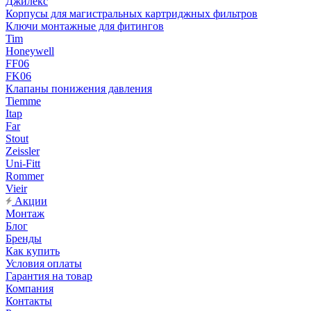
Джилекс
Корпусы для магистральных картриджных фильтров
Ключи монтажные для фитингов
Tim
Honeywell
FF06
FK06
Клапаны понижения давления
Tiemme
Itap
Far
Stout
Zeissler
Uni-Fitt
Rommer
Vieir
Акции
Монтаж
Блог
Бренды
Как купить
Условия оплаты
Гарантия на товар
Компания
Контакты