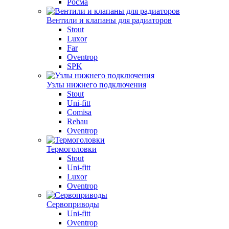
Росма
Вентили и клапаны для радиаторов
Stout
Luxor
Far
Oventrop
SPK
Узлы нижнего подключения
Stout
Uni-fitt
Comisa
Rehau
Oventrop
Термоголовки
Stout
Uni-fitt
Luxor
Oventrop
Сервоприводы
Uni-fitt
Oventrop