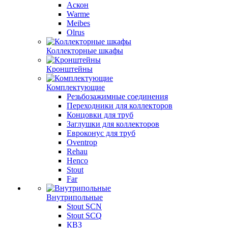
Аскон
Warme
Meibes
Olrus
Коллекторные шкафы
Кронштейны
Комплектующие
Резьбозажимные соединения
Переходники для коллекторов
Концовки для труб
Заглушки для коллекторов
Евроконус для труб
Oventrop
Rehau
Henco
Stout
Far
Внутрипольные
Stout SCN
Stout SCQ
КВЗ