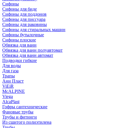
Сифоны
Сифoны для биде
Сифoны для поддонов
Сифoны для писсуара
Сифоны для раковины
Сифоны для стиральных машин
Сифоны бутылочные
Сифоны плоские
Обвязка для ванн
Обвязка для ванн полуавтомат
Обвязка для ванн автомат
Подводки гибкие
Для воды
Для газа
Трапы
Ани Пласт
ViEiR
McALPINE
Viega
AlcaPlast
Гофры сантехнические
Фановые трубы
Трубы и фитинги
Из сшитого полиэтилена
Трубы