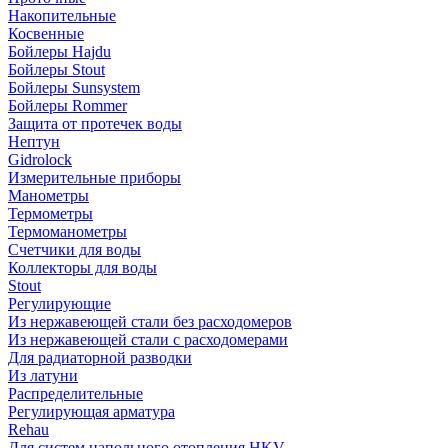
Накопительные
Косвенные
Бойлеры Hajdu
Бойлеры Stout
Бойлеры Sunsystem
Бойлеры Rommer
Защита от протечек воды
Нептун
Gidrolock
Измерительные приборы
Манометры
Термометры
Термоманометры
Счетчики для воды
Коллекторы для воды
Stout
Регулирующие
Из нержавеющей стали без расходомеров
Из нержавеющей стали с расходомерами
Для радиаторной разводки
Из латуни
Распределительные
Регулирующая арматура
Rehau
Для систем напольного отопления HKV