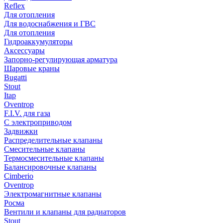
Reflex
Для отопления
Для водоснабжения и ГВС
Для отопления
Гидроаккумуляторы
Аксессуары
Запорно-регулирующая арматура
Шаровые краны
Bugatti
Stout
Itap
Oventrop
F.I.V. для газа
С электроприводом
Задвижки
Распределительные клапаны
Cмесительные клапаны
Термосмесительные клапаны
Балансировочные клапаны
Cimberio
Oventrop
Электромагнитные клапаны
Росма
Вентили и клапаны для радиаторов
Stout