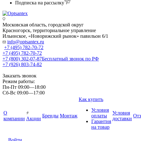
Подписка на рассылку
Московская область, городской округ
Красногорск, территориальное управление
Ильинское, «Новорижский рынок» павильон 6/1
info@optsantex.ru
+7 (495) 782-70-72
+7 (495) 782-70-72
+7 (800) 302-07-87
Бесплатный звонок по РФ
+7 (926) 803-74-82
Заказать звонок
Режим работы:
Пн-Пт 09:00—18:00
Сб-Вс 09:00—17:00
Как купить
Условия
О
Условия
Бренды
Монтаж
оплаты
От
компании
Акции
доставки
Гарантия
на товар
Войти