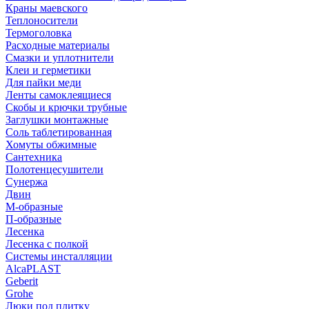
Краны маевского
Теплоносители
Термоголовка
Расходные материалы
Смазки и уплотнители
Клеи и герметики
Для пайки меди
Ленты самоклеящиеся
Скобы и крючки трубные
Заглушки монтажные
Соль таблетированная
Хомуты обжимные
Сантехника
Полотенцесушители
Сунержа
Двин
М-образные
П-образные
Лесенка
Лесенка с полкой
Системы инсталляции
AlcaPLAST
Geberit
Grohe
Люки под плитку