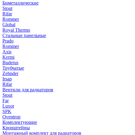
Биметаллические
Stout
Rifar
Rommer
Global
Royal Thermo
Стальные панельные
Prado
Rommer
Axis
Kermi
Buderus
Трубчатые
Zehnder
Irsap
Rifar
Вентили для радиаторов
Stout
Far
Luxor
SPK
Oventrop
Комплектующие
Кронштейны
Монтажный комплект для радиаторов