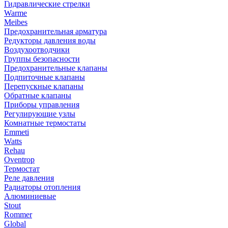
Гидравлические стрелки
Warme
Meibes
Предохранительная арматура
Редукторы давления воды
Воздухоотводчики
Группы безопасности
Предохранительные клапаны
Подпиточные клапаны
Перепускные клапаны
Обратные клапаны
Приборы управления
Регулирующие узлы
Комнатные термостаты
Emmeti
Watts
Rehau
Oventrop
Термостат
Реле давления
Радиаторы отопления
Алюминиевые
Stout
Rommer
Global