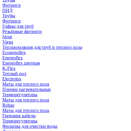
Фитинги
ПНД
Трубы
Фитинги
Гофры для труб
Резьбовые фитинги
Stout
Viega
Теплоизоляция для труб и теплого пола
Ecopenoflex
Energoflex
Energoflex цветная
K-Flex
Теплый пол
Electrolux
Маты для теплого пола
Пленки нагревательные
Терморегуляторы
Маты для теплого пола
Rehau
Маты для теплого пола
Греющие кабели
Терморегуляторы
Фильтры для очистки воды