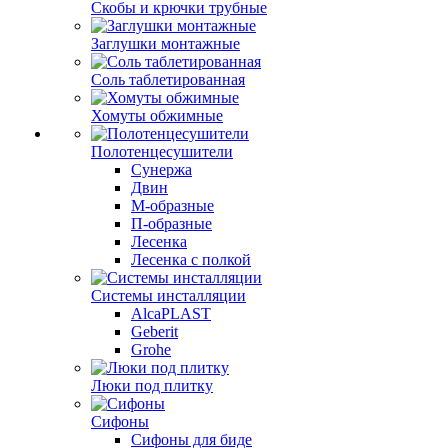
Скобы и крючки трубные
Заглушки монтажные
Соль таблетированная
Хомуты обжимные
Полотенцесушители
Сунержа
Двин
М-образные
П-образные
Лесенка
Лесенка с полкой
Системы инсталляции
AlcaPLAST
Geberit
Grohe
Люки под плитку
Сифоны
Сифoны для биде