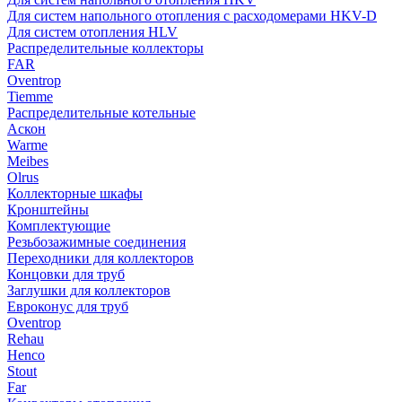
Для систем напольного отопления с расходомерами HKV-D
Для систем отопления HLV
Распределительные коллекторы
FAR
Oventrop
Tiemme
Распределительные котельные
Аскон
Warme
Meibes
Olrus
Коллекторные шкафы
Кронштейны
Комплектующие
Резьбозажимные соединения
Переходники для коллекторов
Концовки для труб
Заглушки для коллекторов
Евроконус для труб
Oventrop
Rehau
Henco
Stout
Far