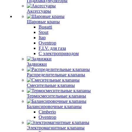
Гидроаккумуляторы
Аксессуары
Шаровые краны
Bugatti
Stout
Itap
Oventrop
F.I.V. для газа
С электроприводом
Задвижки
Распределительные клапаны
Cмесительные клапаны
Термосмесительные клапаны
Балансировочные клапаны
Cimberio
Oventrop
Электромагнитные клапаны