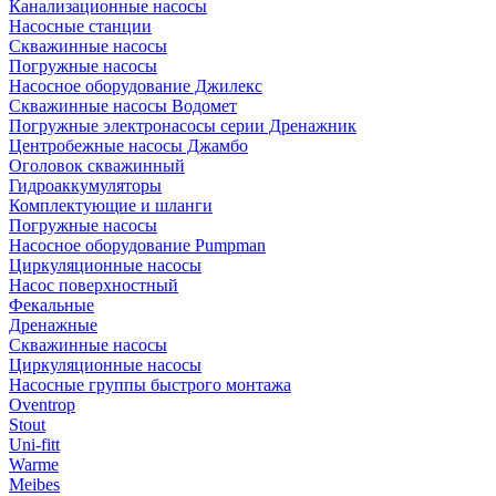
Канализационные насосы
Насосные станции
Скважинные насосы
Погружные насосы
Насосное оборудование Джилекс
Скважинные насосы Водомет
Погружные электронасосы серии Дренажник
Центробежные насосы Джамбо
Оголовок скважинный
Гидроаккумуляторы
Комплектующие и шланги
Погружные насосы
Насосное оборудование Pumpman
Циркуляционные насосы
Насос поверхностный
Фекальные
Дренажные
Скважинные насосы
Циркуляционные насосы
Насосные группы быстрого монтажа
Oventrop
Stout
Uni-fitt
Warme
Meibes