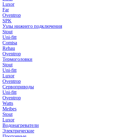
Luxor
Far
Oventrop
SPK
Узлы нижнего подключения
Stout
Uni-fitt
Comisa
Rehau
Oventrop
Термоголовки
Stout
Uni-fitt
Luxor
Oventrop
Сервоприводы
Uni-fitt
Oventrop
Watts
Meibes
Stout
Luxor
Водонагреватели
Электрические
Проточные