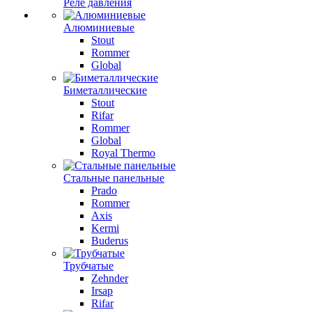
Реле давления
Алюминиевые
Stout
Rommer
Global
Биметаллические
Stout
Rifar
Rommer
Global
Royal Thermo
Стальные панельные
Prado
Rommer
Axis
Kermi
Buderus
Трубчатые
Zehnder
Irsap
Rifar