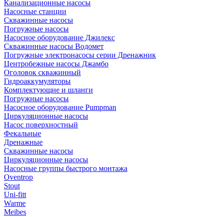
Канализационные насосы
Насосные станции
Скважинные насосы
Погружные насосы
Насосное оборудование Джилекс
Скважинные насосы Водомет
Погружные электронасосы серии Дренажник
Центробежные насосы Джамбо
Оголовок скважинный
Гидроаккумуляторы
Комплектующие и шланги
Погружные насосы
Насосное оборудование Pumpman
Циркуляционные насосы
Насос поверхностный
Фекальные
Дренажные
Скважинные насосы
Циркуляционные насосы
Насосные группы быстрого монтажа
Oventrop
Stout
Uni-fitt
Warme
Meibes