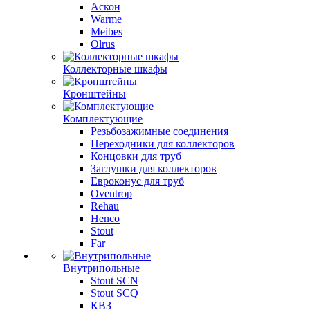
Аскон
Warme
Meibes
Olrus
Коллекторные шкафы
Кронштейны
Комплектующие
Резьбозажимные соединения
Переходники для коллекторов
Концовки для труб
Заглушки для коллекторов
Евроконус для труб
Oventrop
Rehau
Henco
Stout
Far
Внутрипольные
Stout SCN
Stout SCQ
КВЗ