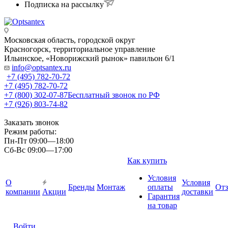
Подписка на рассылку
Московская область, городской округ
Красногорск, территориальное управление
Ильинское, «Новорижский рынок» павильон 6/1
info@optsantex.ru
+7 (495) 782-70-72
+7 (495) 782-70-72
+7 (800) 302-07-87
Бесплатный звонок по РФ
+7 (926) 803-74-82
Заказать звонок
Режим работы:
Пн-Пт 09:00—18:00
Сб-Вс 09:00—17:00
Как купить
Условия
О
Условия
Бренды
Монтаж
оплаты
От
компании
Акции
доставки
Гарантия
на товар
Войти