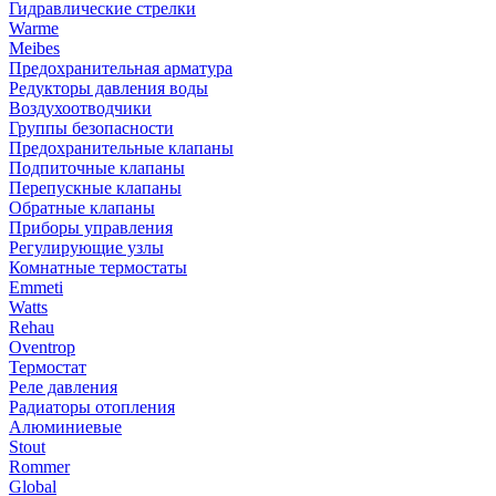
Гидравлические стрелки
Warme
Meibes
Предохранительная арматура
Редукторы давления воды
Воздухоотводчики
Группы безопасности
Предохранительные клапаны
Подпиточные клапаны
Перепускные клапаны
Обратные клапаны
Приборы управления
Регулирующие узлы
Комнатные термостаты
Emmeti
Watts
Rehau
Oventrop
Термостат
Реле давления
Радиаторы отопления
Алюминиевые
Stout
Rommer
Global