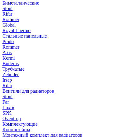
Биметаллические
Stout
Rifar
Rommer
Global
Royal Thermo
Стальные панельные
Prado
Rommer
Axis
Kermi
Buderus
Трубчатые
Zehnder
Irsap
Rifar
Вентили для радиаторов
Stout
Far
Luxor
SPK
Oventrop
Комплектующие
Кронштейны
Монтажный комплект для радиаторов