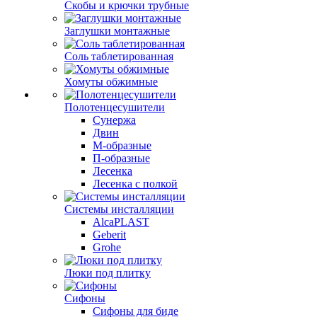
Скобы и крючки трубные
Заглушки монтажные
Соль таблетированная
Хомуты обжимные
Полотенцесушители
Сунержа
Двин
М-образные
П-образные
Лесенка
Лесенка с полкой
Системы инсталляции
AlcaPLAST
Geberit
Grohe
Люки под плитку
Сифоны
Сифoны для биде