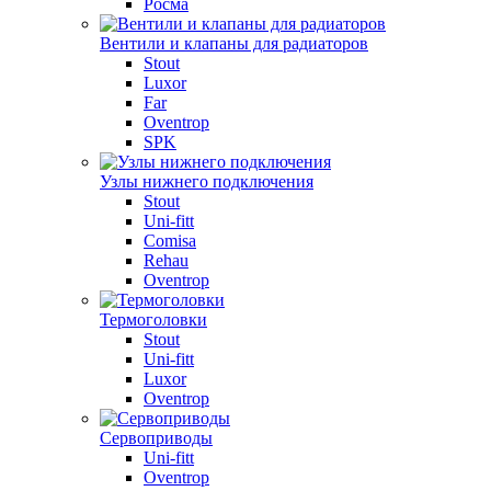
Росма
Вентили и клапаны для радиаторов
Stout
Luxor
Far
Oventrop
SPK
Узлы нижнего подключения
Stout
Uni-fitt
Comisa
Rehau
Oventrop
Термоголовки
Stout
Uni-fitt
Luxor
Oventrop
Сервоприводы
Uni-fitt
Oventrop