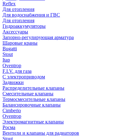
Reflex
Для отопления
Для водоснабжения и ГВС
Для отопления
Гидроаккумуляторы
Аксессуары
Запорно-регулирующая арматура
Шаровые краны
Bugatti
Stout
Itap
Oventrop
F.I.V. для газа
С электроприводом
Задвижки
Распределительные клапаны
Cмесительные клапаны
Термосмесительные клапаны
Балансировочные клапаны
Cimberio
Oventrop
Электромагнитные клапаны
Росма
Вентили и клапаны для радиаторов
Stout