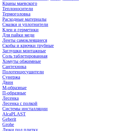
Краны маевского
Теплоносители
Термоголовка
Расходные материалы
Смазки и уплотнители
Клеи и герметики
Для пайки меди
Ленты самоклеящиеся
Скобы и крючки трубные
Заглушки монтажные
Соль таблетированная
Хомуты обжимные
Сантехника
Полотенцесушители
Сунержа
Двин
М-образные
П-образные
Лесенка
Лесенка с полкой
Системы инсталляции
AlcaPLAST
Geberit
Grohe
Люки под плитку