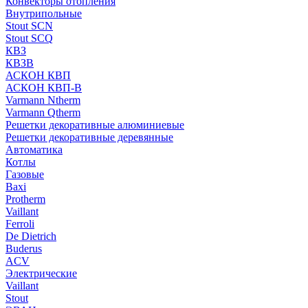
Конвекторы отопления
Внутрипольные
Stout SCN
Stout SCQ
КВЗ
КВЗВ
АСКОН КВП
АСКОН КВП-В
Varmann Ntherm
Varmann Qtherm
Решетки декоративные алюминиевые
Решетки декоративные деревянные
Автоматика
Котлы
Газовые
Baxi
Protherm
Vaillant
Ferroli
De Dietrich
Buderus
ACV
Электрические
Vaillant
Stout