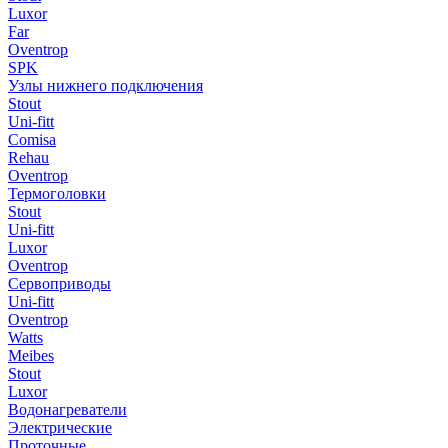
Luxor
Far
Oventrop
SPK
Узлы нижнего подключения
Stout
Uni-fitt
Comisa
Rehau
Oventrop
Термоголовки
Stout
Uni-fitt
Luxor
Oventrop
Сервоприводы
Uni-fitt
Oventrop
Watts
Meibes
Stout
Luxor
Водонагреватели
Электрические
Проточные