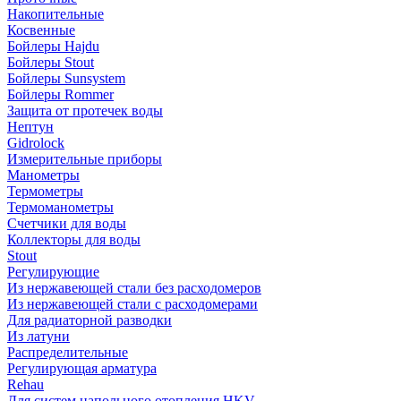
Накопительные
Косвенные
Бойлеры Hajdu
Бойлеры Stout
Бойлеры Sunsystem
Бойлеры Rommer
Защита от протечек воды
Нептун
Gidrolock
Измерительные приборы
Манометры
Термометры
Термоманометры
Счетчики для воды
Коллекторы для воды
Stout
Регулирующие
Из нержавеющей стали без расходомеров
Из нержавеющей стали с расходомерами
Для радиаторной разводки
Из латуни
Распределительные
Регулирующая арматура
Rehau
Для систем напольного отопления HKV