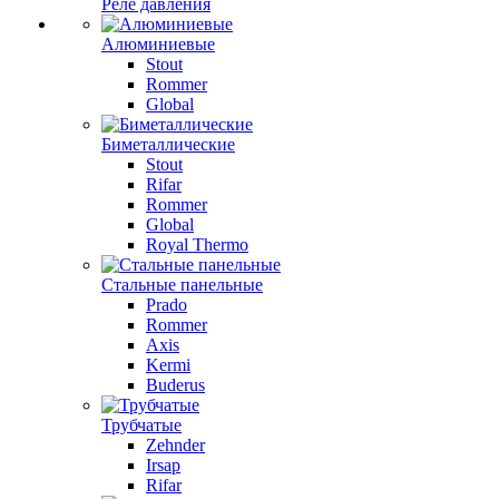
Реле давления
Алюминиевые
Stout
Rommer
Global
Биметаллические
Stout
Rifar
Rommer
Global
Royal Thermo
Стальные панельные
Prado
Rommer
Axis
Kermi
Buderus
Трубчатые
Zehnder
Irsap
Rifar