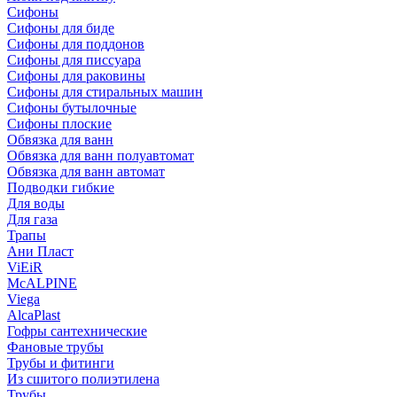
Сифоны
Сифoны для биде
Сифoны для поддонов
Сифoны для писсуара
Сифоны для раковины
Сифоны для стиральных машин
Сифоны бутылочные
Сифоны плоские
Обвязка для ванн
Обвязка для ванн полуавтомат
Обвязка для ванн автомат
Подводки гибкие
Для воды
Для газа
Трапы
Ани Пласт
ViEiR
McALPINE
Viega
AlcaPlast
Гофры сантехнические
Фановые трубы
Трубы и фитинги
Из сшитого полиэтилена
Трубы