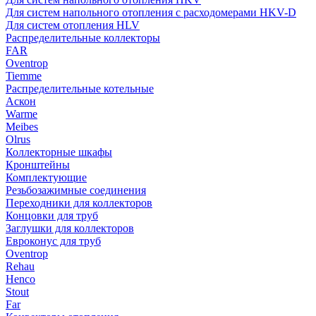
Для систем напольного отопления с расходомерами HKV-D
Для систем отопления HLV
Распределительные коллекторы
FAR
Oventrop
Tiemme
Распределительные котельные
Аскон
Warme
Meibes
Olrus
Коллекторные шкафы
Кронштейны
Комплектующие
Резьбозажимные соединения
Переходники для коллекторов
Концовки для труб
Заглушки для коллекторов
Евроконус для труб
Oventrop
Rehau
Henco
Stout
Far