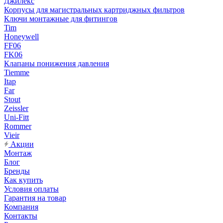
Джилекс
Корпусы для магистральных картриджных фильтров
Ключи монтажные для фитингов
Tim
Honeywell
FF06
FK06
Клапаны понижения давления
Tiemme
Itap
Far
Stout
Zeissler
Uni-Fitt
Rommer
Vieir
Акции
Монтаж
Блог
Бренды
Как купить
Условия оплаты
Гарантия на товар
Компания
Контакты