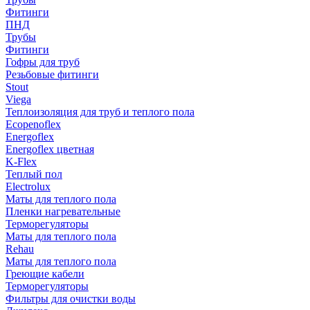
Фитинги
ПНД
Трубы
Фитинги
Гофры для труб
Резьбовые фитинги
Stout
Viega
Теплоизоляция для труб и теплого пола
Ecopenoflex
Energoflex
Energoflex цветная
K-Flex
Теплый пол
Electrolux
Маты для теплого пола
Пленки нагревательные
Терморегуляторы
Маты для теплого пола
Rehau
Маты для теплого пола
Греющие кабели
Терморегуляторы
Фильтры для очистки воды