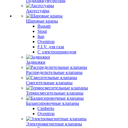
Гидроаккумуляторы
Аксессуары
Шаровые краны
Bugatti
Stout
Itap
Oventrop
F.I.V. для газа
С электроприводом
Задвижки
Распределительные клапаны
Cмесительные клапаны
Термосмесительные клапаны
Балансировочные клапаны
Cimberio
Oventrop
Электромагнитные клапаны