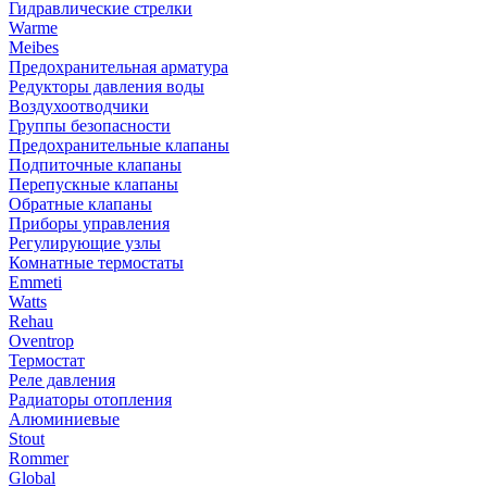
Гидравлические стрелки
Warme
Meibes
Предохранительная арматура
Редукторы давления воды
Воздухоотводчики
Группы безопасности
Предохранительные клапаны
Подпиточные клапаны
Перепускные клапаны
Обратные клапаны
Приборы управления
Регулирующие узлы
Комнатные термостаты
Emmeti
Watts
Rehau
Oventrop
Термостат
Реле давления
Радиаторы отопления
Алюминиевые
Stout
Rommer
Global