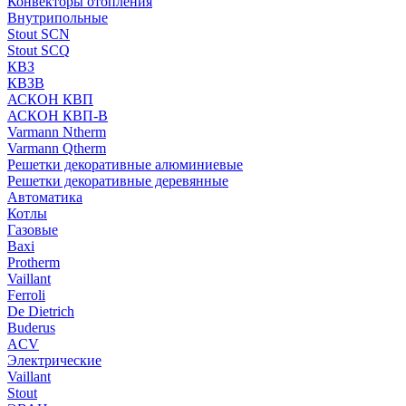
Конвекторы отопления
Внутрипольные
Stout SCN
Stout SCQ
КВЗ
КВЗВ
АСКОН КВП
АСКОН КВП-В
Varmann Ntherm
Varmann Qtherm
Решетки декоративные алюминиевые
Решетки декоративные деревянные
Автоматика
Котлы
Газовые
Baxi
Protherm
Vaillant
Ferroli
De Dietrich
Buderus
ACV
Электрические
Vaillant
Stout