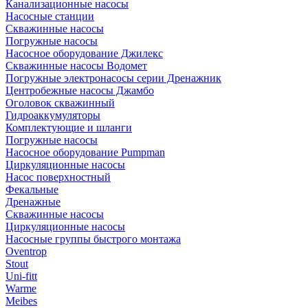
Канализационные насосы
Насосные станции
Скважинные насосы
Погружные насосы
Насосное оборудование Джилекс
Скважинные насосы Водомет
Погружные электронасосы серии Дренажник
Центробежные насосы Джамбо
Оголовок скважинный
Гидроаккумуляторы
Комплектующие и шланги
Погружные насосы
Насосное оборудование Pumpman
Циркуляционные насосы
Насос поверхностный
Фекальные
Дренажные
Скважинные насосы
Циркуляционные насосы
Насосные группы быстрого монтажа
Oventrop
Stout
Uni-fitt
Warme
Meibes