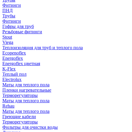
Фитинги
ПНД
Трубы
Фитинги
Гофры для труб
Резьбовые фитинги
Stout
Viega
Теплоизоляция для труб и теплого пола
Ecopenoflex
Energoflex
Energoflex цветная
K-Flex
Теплый пол
Electrolux
Маты для теплого пола
Пленки нагревательные
Терморегуляторы
Маты для теплого пола
Rehau
Маты для теплого пола
Греющие кабели
Терморегуляторы
Фильтры для очистки воды