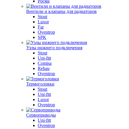
Росма
Вентили и клапаны для радиаторов
Stout
Luxor
Far
Oventrop
SPK
Узлы нижнего подключения
Stout
Uni-fitt
Comisa
Rehau
Oventrop
Термоголовки
Stout
Uni-fitt
Luxor
Oventrop
Сервоприводы
Uni-fitt
Oventrop