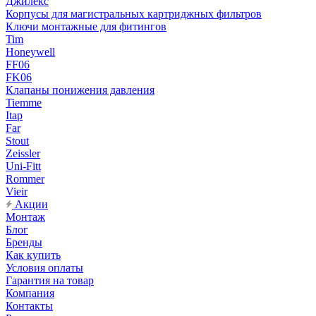
Джилекс
Корпусы для магистральных картриджных фильтров
Ключи монтажные для фитингов
Tim
Honeywell
FF06
FK06
Клапаны понижения давления
Tiemme
Itap
Far
Stout
Zeissler
Uni-Fitt
Rommer
Vieir
Акции
Монтаж
Блог
Бренды
Как купить
Условия оплаты
Гарантия на товар
Компания
Контакты