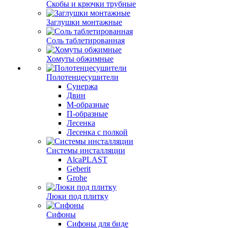
Скобы и крючки трубные
Заглушки монтажные
Соль таблетированная
Хомуты обжимные
Полотенцесушители
Сунержа
Двин
М-образные
П-образные
Лесенка
Лесенка с полкой
Системы инсталляции
AlcaPLAST
Geberit
Grohe
Люки под плитку
Сифоны
Сифoны для биде