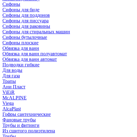
Сифоны
Сифoны для биде
Сифoны для поддонов
Сифoны для писсуара
Сифоны для раковины
Сифоны для стиральных машин
Сифоны бутылочные
Сифоны плоские
Обвязка для ванн
Обвязка для ванн полуавтомат
Обвязка для ванн автомат
Подводки гибкие
Для воды
Для газа
Трапы
Ани Пласт
ViEiR
McALPINE
Viega
AlcaPlast
Гофры сантехнические
Фановые трубы
Трубы и фитинги
Из сшитого полиэтилена
Трубы