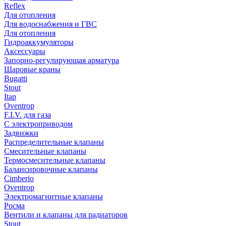
Reflex
Для отопления
Для водоснабжения и ГВС
Для отопления
Гидроаккумуляторы
Аксессуары
Запорно-регулирующая арматура
Шаровые краны
Bugatti
Stout
Itap
Oventrop
F.I.V. для газа
С электроприводом
Задвижки
Распределительные клапаны
Cмесительные клапаны
Термосмесительные клапаны
Балансировочные клапаны
Cimberio
Oventrop
Электромагнитные клапаны
Росма
Вентили и клапаны для радиаторов
Stout