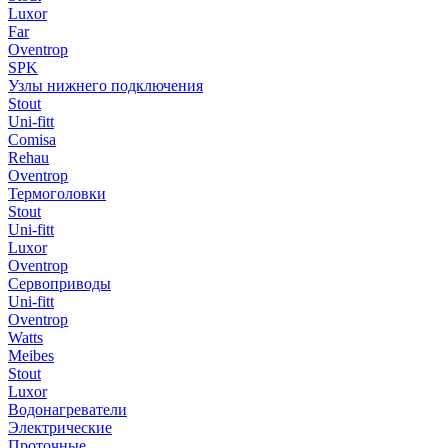
Luxor
Far
Oventrop
SPK
Узлы нижнего подключения
Stout
Uni-fitt
Comisa
Rehau
Oventrop
Термоголовки
Stout
Uni-fitt
Luxor
Oventrop
Сервоприводы
Uni-fitt
Oventrop
Watts
Meibes
Stout
Luxor
Водонагреватели
Электрические
Проточные