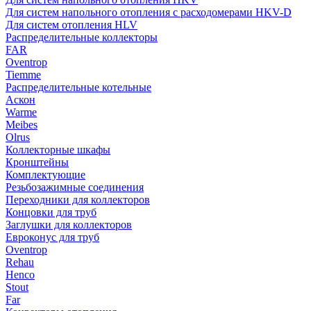
Для систем напольного отопления с расходомерами HKV-D
Для систем отопления HLV
Распределительные коллекторы
FAR
Oventrop
Tiemme
Распределительные котельные
Аскон
Warme
Meibes
Olrus
Коллекторные шкафы
Кронштейны
Комплектующие
Резьбозажимные соединения
Переходники для коллекторов
Концовки для труб
Заглушки для коллекторов
Евроконус для труб
Oventrop
Rehau
Henco
Stout
Far