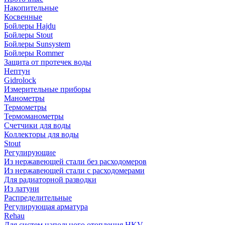
Накопительные
Косвенные
Бойлеры Hajdu
Бойлеры Stout
Бойлеры Sunsystem
Бойлеры Rommer
Защита от протечек воды
Нептун
Gidrolock
Измерительные приборы
Манометры
Термометры
Термоманометры
Счетчики для воды
Коллекторы для воды
Stout
Регулирующие
Из нержавеющей стали без расходомеров
Из нержавеющей стали с расходомерами
Для радиаторной разводки
Из латуни
Распределительные
Регулирующая арматура
Rehau
Для систем напольного отопления HKV