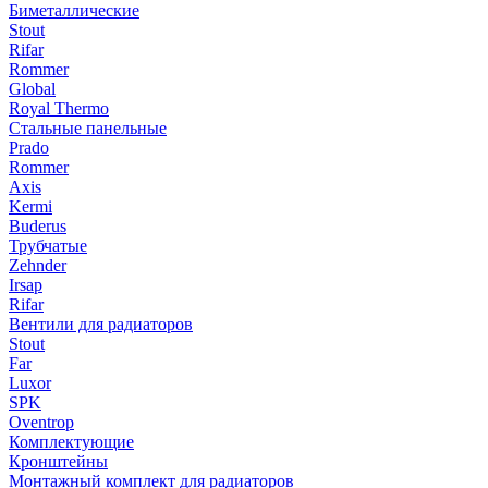
Биметаллические
Stout
Rifar
Rommer
Global
Royal Thermo
Стальные панельные
Prado
Rommer
Axis
Kermi
Buderus
Трубчатые
Zehnder
Irsap
Rifar
Вентили для радиаторов
Stout
Far
Luxor
SPK
Oventrop
Комплектующие
Кронштейны
Монтажный комплект для радиаторов