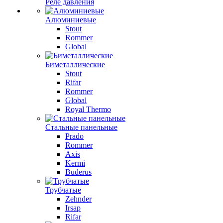
Реле давления
Алюминиевые
Stout
Rommer
Global
Биметаллические
Stout
Rifar
Rommer
Global
Royal Thermo
Стальные панельные
Prado
Rommer
Axis
Kermi
Buderus
Трубчатые
Zehnder
Irsap
Rifar