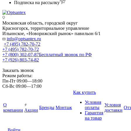
Подписка на рассылку
Московская область, городской округ
Красногорск, территориальное управление
Ильинское, «Новорижский рынок» павильон 6/1
info@optsantex.ru
+7 (495) 782-70-72
+7 (495) 782-70-72
+7 (800) 302-07-87
Бесплатный звонок по РФ
+7 (926) 803-74-82
Заказать звонок
Режим работы:
Пн-Пт 09:00—18:00
Сб-Вс 09:00—17:00
Как купить
Условия
О
Условия
Бренды
Монтаж
оплаты
От
компании
Акции
доставки
Гарантия
на товар
Войти