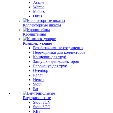
Аскон
Warme
Meibes
Olrus
Коллекторные шкафы
Кронштейны
Комплектующие
Резьбозажимные соединения
Переходники для коллекторов
Концовки для труб
Заглушки для коллекторов
Евроконус для труб
Oventrop
Rehau
Henco
Stout
Far
Внутрипольные
Stout SCN
Stout SCQ
КВЗ