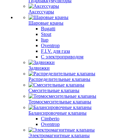
Гидроаккумуляторы
Аксессуары
Шаровые краны
Bugatti
Stout
Itap
Oventrop
F.I.V. для газа
С электроприводом
Задвижки
Распределительные клапаны
Cмесительные клапаны
Термосмесительные клапаны
Балансировочные клапаны
Cimberio
Oventrop
Электромагнитные клапаны