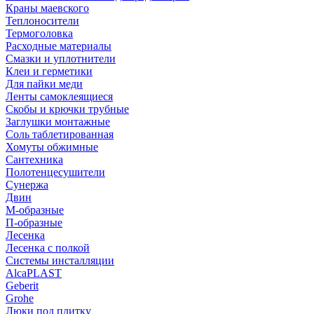
Краны маевского
Теплоносители
Термоголовка
Расходные материалы
Смазки и уплотнители
Клеи и герметики
Для пайки меди
Ленты самоклеящиеся
Скобы и крючки трубные
Заглушки монтажные
Соль таблетированная
Хомуты обжимные
Сантехника
Полотенцесушители
Сунержа
Двин
М-образные
П-образные
Лесенка
Лесенка с полкой
Системы инсталляции
AlcaPLAST
Geberit
Grohe
Люки под плитку