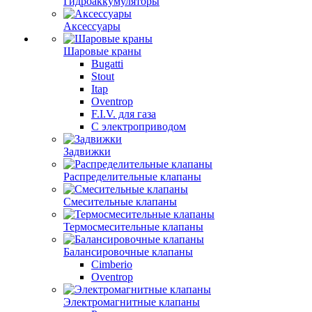
Гидроаккумуляторы
Аксессуары
Шаровые краны
Bugatti
Stout
Itap
Oventrop
F.I.V. для газа
С электроприводом
Задвижки
Распределительные клапаны
Cмесительные клапаны
Термосмесительные клапаны
Балансировочные клапаны
Cimberio
Oventrop
Электромагнитные клапаны