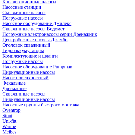
Канализационные насосы
Насосные станции
Скважинные насосы
Погружные насосы
Насосное оборудование Джилекс
Скважинные насосы Водомет
Погружные электронасосы серии Дренажник
Центробежные насосы Джамбо
Оголовок скважинный
Гидроаккумуляторы
Комплектующие и шланги
Погружные насосы
Насосное оборудование Pumpman
Циркуляционные насосы
Насос поверхностный
Фекальные
Дренажные
Скважинные насосы
Циркуляционные насосы
Насосные группы быстрого монтажа
Oventrop
Stout
Uni-fitt
Warme
Meibes