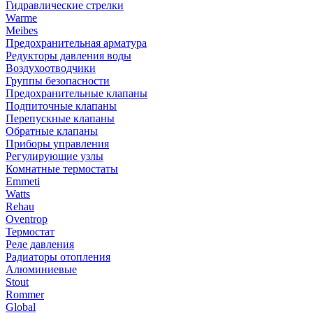
Гидравлические стрелки
Warme
Meibes
Предохранительная арматура
Редукторы давления воды
Воздухоотводчики
Группы безопасности
Предохранительные клапаны
Подпиточные клапаны
Перепускные клапаны
Обратные клапаны
Приборы управления
Регулирующие узлы
Комнатные термостаты
Emmeti
Watts
Rehau
Oventrop
Термостат
Реле давления
Радиаторы отопления
Алюминиевые
Stout
Rommer
Global