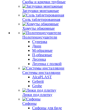
Скобы и крючки трубные
Заглушки монтажные
Соль таблетированная
Хомуты обжимные
Полотенцесушители
Сунержа
Двин
М-образные
П-образные
Лесенка
Лесенка с полкой
Системы инсталляции
AlcaPLAST
Geberit
Grohe
Люки под плитку
Сифоны
Сифoны для биде