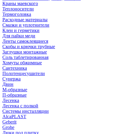
Краны маевского
Теплоносители
Термоголовка
Расходные материалы
Смазки и уплотнители
Клеи и герметики
Для пайки меди
Ленты самоклеящиеся
Скобы и крючки трубные
Заглушки монтажные
Соль таблетированная
Хомуты обжимные
Сантехника
Полотенцесушители
Сунержа
Двин
М-образные
П-образные
Лесенка
Лесенка с полкой
Системы инсталляции
AlcaPLAST
Geberit
Grohe
Люки под плитку