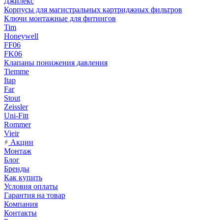
Джилекс
Корпусы для магистральных картриджных фильтров
Ключи монтажные для фитингов
Tim
Honeywell
FF06
FK06
Клапаны понижения давления
Tiemme
Itap
Far
Stout
Zeissler
Uni-Fitt
Rommer
Vieir
Акции
Монтаж
Блог
Бренды
Как купить
Условия оплаты
Гарантия на товар
Компания
Контакты