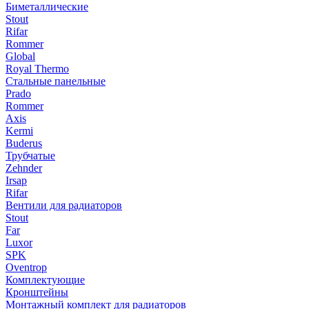
Биметаллические
Stout
Rifar
Rommer
Global
Royal Thermo
Стальные панельные
Prado
Rommer
Axis
Kermi
Buderus
Трубчатые
Zehnder
Irsap
Rifar
Вентили для радиаторов
Stout
Far
Luxor
SPK
Oventrop
Комплектующие
Кронштейны
Монтажный комплект для радиаторов