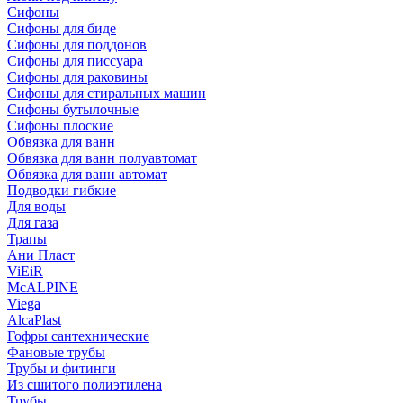
Сифоны
Сифoны для биде
Сифoны для поддонов
Сифoны для писсуара
Сифоны для раковины
Сифоны для стиральных машин
Сифоны бутылочные
Сифоны плоские
Обвязка для ванн
Обвязка для ванн полуавтомат
Обвязка для ванн автомат
Подводки гибкие
Для воды
Для газа
Трапы
Ани Пласт
ViEiR
McALPINE
Viega
AlcaPlast
Гофры сантехнические
Фановые трубы
Трубы и фитинги
Из сшитого полиэтилена
Трубы