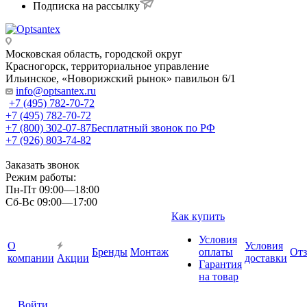
Подписка на рассылку
Московская область, городской округ
Красногорск, территориальное управление
Ильинское, «Новорижский рынок» павильон 6/1
info@optsantex.ru
+7 (495) 782-70-72
+7 (495) 782-70-72
+7 (800) 302-07-87
Бесплатный звонок по РФ
+7 (926) 803-74-82
Заказать звонок
Режим работы:
Пн-Пт 09:00—18:00
Сб-Вс 09:00—17:00
Как купить
Условия
О
Условия
Бренды
Монтаж
оплаты
От
компании
Акции
доставки
Гарантия
на товар
Войти