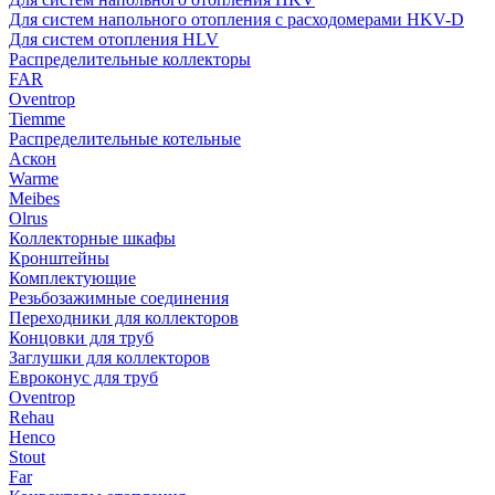
Для систем напольного отопления с расходомерами HKV-D
Для систем отопления HLV
Распределительные коллекторы
FAR
Oventrop
Tiemme
Распределительные котельные
Аскон
Warme
Meibes
Olrus
Коллекторные шкафы
Кронштейны
Комплектующие
Резьбозажимные соединения
Переходники для коллекторов
Концовки для труб
Заглушки для коллекторов
Евроконус для труб
Oventrop
Rehau
Henco
Stout
Far