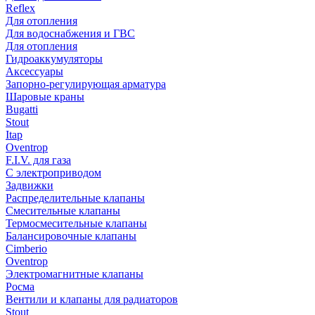
Reflex
Для отопления
Для водоснабжения и ГВС
Для отопления
Гидроаккумуляторы
Аксессуары
Запорно-регулирующая арматура
Шаровые краны
Bugatti
Stout
Itap
Oventrop
F.I.V. для газа
С электроприводом
Задвижки
Распределительные клапаны
Cмесительные клапаны
Термосмесительные клапаны
Балансировочные клапаны
Cimberio
Oventrop
Электромагнитные клапаны
Росма
Вентили и клапаны для радиаторов
Stout