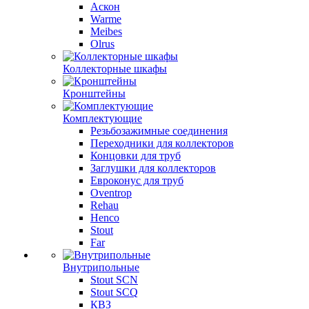
Аскон
Warme
Meibes
Olrus
Коллекторные шкафы
Кронштейны
Комплектующие
Резьбозажимные соединения
Переходники для коллекторов
Концовки для труб
Заглушки для коллекторов
Евроконус для труб
Oventrop
Rehau
Henco
Stout
Far
Внутрипольные
Stout SCN
Stout SCQ
КВЗ