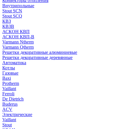
Конвекторы отопления
Внутрипольные
Stout SCN
Stout SCQ
КВЗ
КВЗВ
АСКОН КВП
АСКОН КВП-В
Varmann Ntherm
Varmann Qtherm
Решетки декоративные алюминиевые
Решетки декоративные деревянные
Автоматика
Котлы
Газовые
Baxi
Protherm
Vaillant
Ferroli
De Dietrich
Buderus
ACV
Электрические
Vaillant
Stout