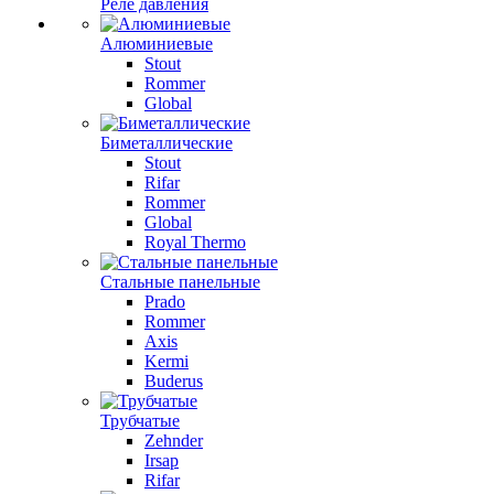
Реле давления
Алюминиевые
Stout
Rommer
Global
Биметаллические
Stout
Rifar
Rommer
Global
Royal Thermo
Стальные панельные
Prado
Rommer
Axis
Kermi
Buderus
Трубчатые
Zehnder
Irsap
Rifar