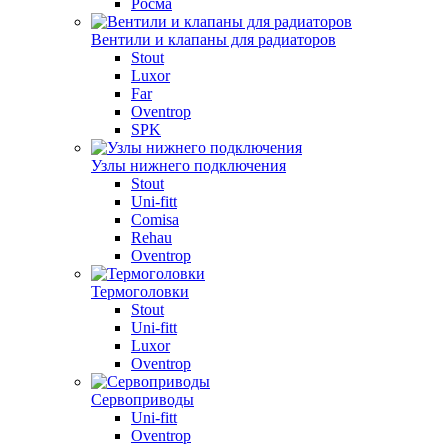
Росма
Вентили и клапаны для радиаторов
Stout
Luxor
Far
Oventrop
SPK
Узлы нижнего подключения
Stout
Uni-fitt
Comisa
Rehau
Oventrop
Термоголовки
Stout
Uni-fitt
Luxor
Oventrop
Сервоприводы
Uni-fitt
Oventrop