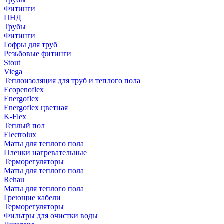
Фитинги
ПНД
Трубы
Фитинги
Гофры для труб
Резьбовые фитинги
Stout
Viega
Теплоизоляция для труб и теплого пола
Ecopenoflex
Energoflex
Energoflex цветная
K-Flex
Теплый пол
Electrolux
Маты для теплого пола
Пленки нагревательные
Терморегуляторы
Маты для теплого пола
Rehau
Маты для теплого пола
Греющие кабели
Терморегуляторы
Фильтры для очистки воды