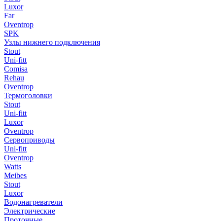
Luxor
Far
Oventrop
SPK
Узлы нижнего подключения
Stout
Uni-fitt
Comisa
Rehau
Oventrop
Термоголовки
Stout
Uni-fitt
Luxor
Oventrop
Сервоприводы
Uni-fitt
Oventrop
Watts
Meibes
Stout
Luxor
Водонагреватели
Электрические
Проточные