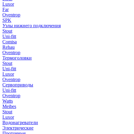
Luxor
Far
Oventrop
SPK
Узлы нижнего подключения
Stout
Uni-fitt
Comisa
Rehau
Oventrop
Термоголовки
Stout
Uni-fitt
Luxor
Oventrop
Сервоприводы
Uni-fitt
Oventrop
Watts
Meibes
Stout
Luxor
Водонагреватели
Электрические
Проточные