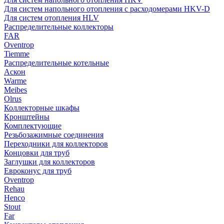
Для систем напольного отопления с расходомерами HKV-D
Для систем отопления HLV
Распределительные коллекторы
FAR
Oventrop
Tiemme
Распределительные котельные
Аскон
Warme
Meibes
Olrus
Коллекторные шкафы
Кронштейны
Комплектующие
Резьбозажимные соединения
Переходники для коллекторов
Концовки для труб
Заглушки для коллекторов
Евроконус для труб
Oventrop
Rehau
Henco
Stout
Far