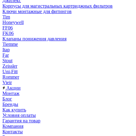
Джилекс
Корпусы для магистральных картриджных фильтров
Ключи монтажные для фитингов
Tim
Honeywell
FF06
FK06
Клапаны понижения давления
Tiemme
Itap
Far
Stout
Zeissler
Uni-Fitt
Rommer
Vieir
Акции
Монтаж
Блог
Бренды
Как купить
Условия оплаты
Гарантия на товар
Компания
Контакты