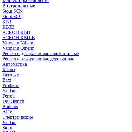
Конвекторы отопления
Внутрипольные
Stout SCN
Stout SCQ
КВЗ
КВЗВ
АСКОН КВП
АСКОН КВП-В
Varmann Ntherm
Varmann Qtherm
Решетки декоративные алюминиевые
Решетки декоративные деревянные
Автоматика
Котлы
Газовые
Baxi
Protherm
Vaillant
Ferroli
De Dietrich
Buderus
ACV
Электрические
Vaillant
Stout