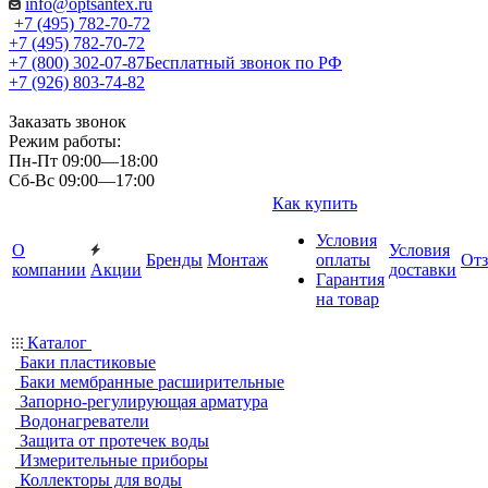
info@optsantex.ru
+7 (495) 782-70-72
+7 (495) 782-70-72
+7 (800) 302-07-87
Бесплатный звонок по РФ
+7 (926) 803-74-82
Заказать звонок
Режим работы:
Пн-Пт 09:00—18:00
Сб-Вс 09:00—17:00
Как купить
Условия
О
Условия
Бренды
Монтаж
оплаты
От
компании
Акции
доставки
Гарантия
на товар
Каталог
Баки пластиковые
Баки мембранные расширительные
Запорно-регулирующая арматура
Водонагреватели
Защита от протечек воды
Измерительные приборы
Коллекторы для воды