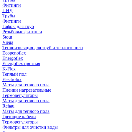
Фитинги
ПНД
Трубы
Фитинги
Гофры для труб
Резьбовые фитинги
Stout
Viega
Теплоизоляция для труб и теплого пола
Ecopenoflex
Energoflex
Energoflex цветная
K-Flex
Теплый пол
Electrolux
Маты для теплого пола
Пленки нагревательные
Терморегуляторы
Маты для теплого пола
Rehau
Маты для теплого пола
Греющие кабели
Терморегуляторы
Фильтры для очистки воды