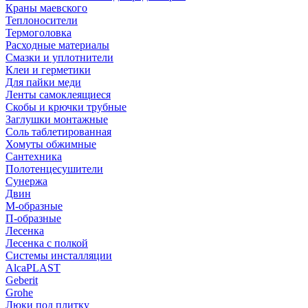
Краны маевского
Теплоносители
Термоголовка
Расходные материалы
Смазки и уплотнители
Клеи и герметики
Для пайки меди
Ленты самоклеящиеся
Скобы и крючки трубные
Заглушки монтажные
Соль таблетированная
Хомуты обжимные
Сантехника
Полотенцесушители
Сунержа
Двин
М-образные
П-образные
Лесенка
Лесенка с полкой
Системы инсталляции
AlcaPLAST
Geberit
Grohe
Люки под плитку