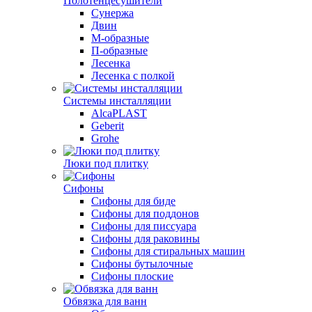
Полотенцесушители
Сунержа
Двин
М-образные
П-образные
Лесенка
Лесенка с полкой
Системы инсталляции
AlcaPLAST
Geberit
Grohe
Люки под плитку
Сифоны
Сифoны для биде
Сифoны для поддонов
Сифoны для писсуара
Сифоны для раковины
Сифоны для стиральных машин
Сифоны бутылочные
Сифоны плоские
Обвязка для ванн