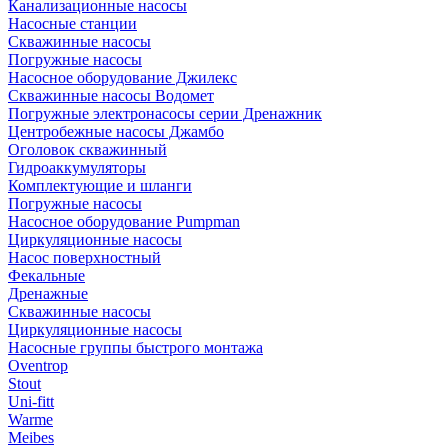
Канализационные насосы
Насосные станции
Скважинные насосы
Погружные насосы
Насосное оборудование Джилекс
Скважинные насосы Водомет
Погружные электронасосы серии Дренажник
Центробежные насосы Джамбо
Оголовок скважинный
Гидроаккумуляторы
Комплектующие и шланги
Погружные насосы
Насосное оборудование Pumpman
Циркуляционные насосы
Насос поверхностный
Фекальные
Дренажные
Скважинные насосы
Циркуляционные насосы
Насосные группы быстрого монтажа
Oventrop
Stout
Uni-fitt
Warme
Meibes