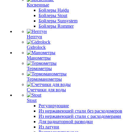
Косвенные
Бойлеры Hajdu
Бойлеры Stout
Бойлеры Sunsystem
Бойлеры Rommer
Нептун
Gidrolock
Манометры
Термометры
Термоманометры
Счетчики для воды
Stout
Регулирующие
Из нержавеющей стали без расходомеров
Из нержавеющей стали с расходомерами
Для радиаторной разводки
Из латуни