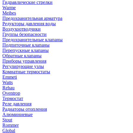
Гидравлические стрелки
Warme
Meibes
Предохранительная арматура
Редукторы давления воды
Воздухоотводчики
Группы безопасности
Предохранительные клапаны
Подпиточные клапаны
Перепускные клапаны
Обратные клапаны
Приборы управления
Регулирующие узлы
Комнатные термостаты
Emmeti
Watts
Rehau
Oventrop
Термостат
Реле давления
Радиаторы отопления
Алюминиевые
Stout
Rommer
Global