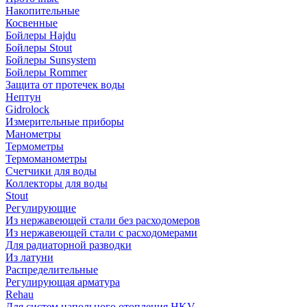
Накопительные
Косвенные
Бойлеры Hajdu
Бойлеры Stout
Бойлеры Sunsystem
Бойлеры Rommer
Защита от протечек воды
Нептун
Gidrolock
Измерительные приборы
Манометры
Термометры
Термоманометры
Счетчики для воды
Коллекторы для воды
Stout
Регулирующие
Из нержавеющей стали без расходомеров
Из нержавеющей стали с расходомерами
Для радиаторной разводки
Из латуни
Распределительные
Регулирующая арматура
Rehau
Для систем напольного отопления HKV