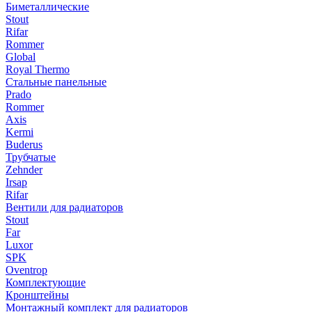
Биметаллические
Stout
Rifar
Rommer
Global
Royal Thermo
Стальные панельные
Prado
Rommer
Axis
Kermi
Buderus
Трубчатые
Zehnder
Irsap
Rifar
Вентили для радиаторов
Stout
Far
Luxor
SPK
Oventrop
Комплектующие
Кронштейны
Монтажный комплект для радиаторов