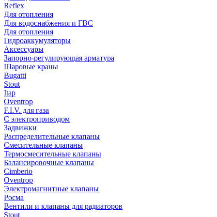
Reflex
Для отопления
Для водоснабжения и ГВС
Для отопления
Гидроаккумуляторы
Аксессуары
Запорно-регулирующая арматура
Шаровые краны
Bugatti
Stout
Itap
Oventrop
F.I.V. для газа
С электроприводом
Задвижки
Распределительные клапаны
Cмесительные клапаны
Термосмесительные клапаны
Балансировочные клапаны
Cimberio
Oventrop
Электромагнитные клапаны
Росма
Вентили и клапаны для радиаторов
Stout