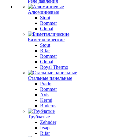
Реле давления
Алюминиевые
Stout
Rommer
Global
Биметаллические
Stout
Rifar
Rommer
Global
Royal Thermo
Стальные панельные
Prado
Rommer
Axis
Kermi
Buderus
Трубчатые
Zehnder
Irsap
Rifar