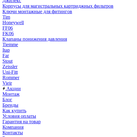
Джилекс
Корпусы для магистральных картриджных фильтров
Ключи монтажные для фитингов
Tim
Honeywell
FF06
FK06
Клапаны понижения давления
Tiemme
Itap
Far
Stout
Zeissler
Uni-Fitt
Rommer
Vieir
Акции
Монтаж
Блог
Бренды
Как купить
Условия оплаты
Гарантия на товар
Компания
Контакты