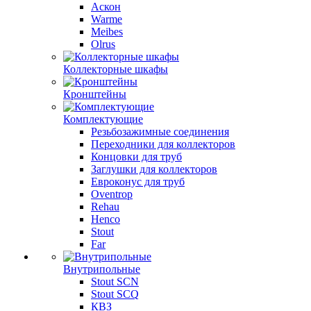
Аскон
Warme
Meibes
Olrus
Коллекторные шкафы
Кронштейны
Комплектующие
Резьбозажимные соединения
Переходники для коллекторов
Концовки для труб
Заглушки для коллекторов
Евроконус для труб
Oventrop
Rehau
Henco
Stout
Far
Внутрипольные
Stout SCN
Stout SCQ
КВЗ