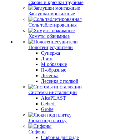
Скобы и крючки трубные
Заглушки монтажные
Соль таблетированная
Хомуты обжимные
Полотенцесушители
Сунержа
Двин
М-образные
П-образные
Лесенка
Лесенка с полкой
Системы инсталляции
AlcaPLAST
Geberit
Grohe
Люки под плитку
Сифоны
Сифoны для биде