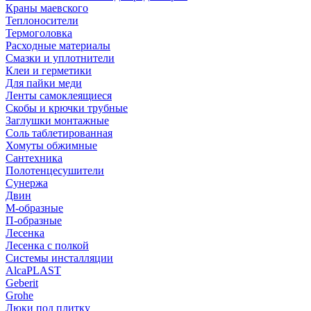
Краны маевского
Теплоносители
Термоголовка
Расходные материалы
Смазки и уплотнители
Клеи и герметики
Для пайки меди
Ленты самоклеящиеся
Скобы и крючки трубные
Заглушки монтажные
Соль таблетированная
Хомуты обжимные
Сантехника
Полотенцесушители
Сунержа
Двин
М-образные
П-образные
Лесенка
Лесенка с полкой
Системы инсталляции
AlcaPLAST
Geberit
Grohe
Люки под плитку