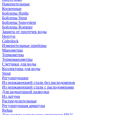
Накопительные
Косвенные
Бойлеры Hajdu
Бойлеры Stout
Бойлеры Sunsystem
Бойлеры Rommer
Защита от протечек воды
Нептун
Gidrolock
Измерительные приборы
Манометры
Термометры
Термоманометры
Счетчики для воды
Коллекторы для воды
Stout
Регулирующие
Из нержавеющей стали без расходомеров
Из нержавеющей стали с расходомерами
Для радиаторной разводки
Из латуни
Распределительные
Регулирующая арматура
Rehau
Для систем напольного отопления HKV