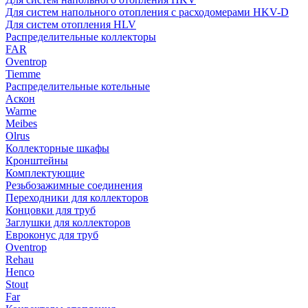
Для систем напольного отопления с расходомерами HKV-D
Для систем отопления HLV
Распределительные коллекторы
FAR
Oventrop
Tiemme
Распределительные котельные
Аскон
Warme
Meibes
Olrus
Коллекторные шкафы
Кронштейны
Комплектующие
Резьбозажимные соединения
Переходники для коллекторов
Концовки для труб
Заглушки для коллекторов
Евроконус для труб
Oventrop
Rehau
Henco
Stout
Far