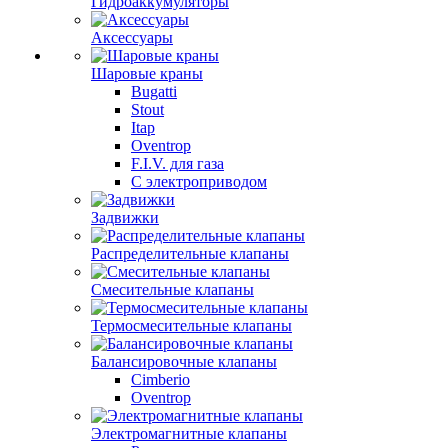
Гидроаккумуляторы
Аксессуары
Шаровые краны
Bugatti
Stout
Itap
Oventrop
F.I.V. для газа
С электроприводом
Задвижки
Распределительные клапаны
Cмесительные клапаны
Термосмесительные клапаны
Балансировочные клапаны
Cimberio
Oventrop
Электромагнитные клапаны