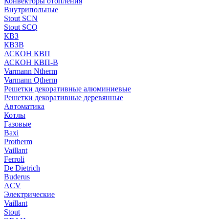
Конвекторы отопления
Внутрипольные
Stout SCN
Stout SCQ
КВЗ
КВЗВ
АСКОН КВП
АСКОН КВП-В
Varmann Ntherm
Varmann Qtherm
Решетки декоративные алюминиевые
Решетки декоративные деревянные
Автоматика
Котлы
Газовые
Baxi
Protherm
Vaillant
Ferroli
De Dietrich
Buderus
ACV
Электрические
Vaillant
Stout