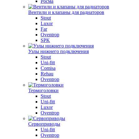
Росма
Вентили и клапаны для радиаторов
Stout
Luxor
Far
Oventrop
SPK
Узлы нижнего подключения
Stout
Uni-fitt
Comisa
Rehau
Oventrop
Термоголовки
Stout
Uni-fitt
Luxor
Oventrop
Сервоприводы
Uni-fitt
Oventrop