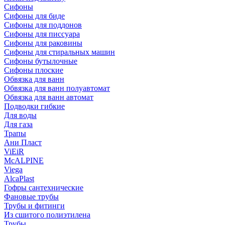
Сифоны
Сифoны для биде
Сифoны для поддонов
Сифoны для писсуара
Сифоны для раковины
Сифоны для стиральных машин
Сифоны бутылочные
Сифоны плоские
Обвязка для ванн
Обвязка для ванн полуавтомат
Обвязка для ванн автомат
Подводки гибкие
Для воды
Для газа
Трапы
Ани Пласт
ViEiR
McALPINE
Viega
AlcaPlast
Гофры сантехнические
Фановые трубы
Трубы и фитинги
Из сшитого полиэтилена
Трубы