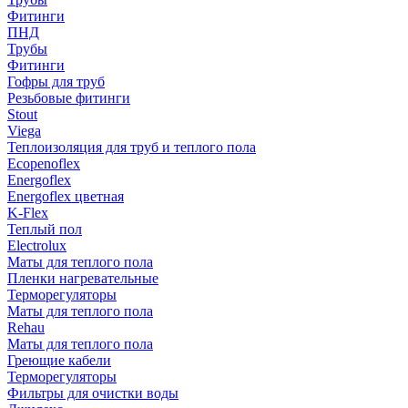
Фитинги
ПНД
Трубы
Фитинги
Гофры для труб
Резьбовые фитинги
Stout
Viega
Теплоизоляция для труб и теплого пола
Ecopenoflex
Energoflex
Energoflex цветная
K-Flex
Теплый пол
Electrolux
Маты для теплого пола
Пленки нагревательные
Терморегуляторы
Маты для теплого пола
Rehau
Маты для теплого пола
Греющие кабели
Терморегуляторы
Фильтры для очистки воды