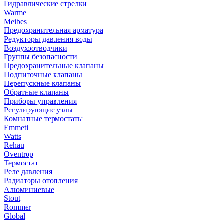
Гидравлические стрелки
Warme
Meibes
Предохранительная арматура
Редукторы давления воды
Воздухоотводчики
Группы безопасности
Предохранительные клапаны
Подпиточные клапаны
Перепускные клапаны
Обратные клапаны
Приборы управления
Регулирующие узлы
Комнатные термостаты
Emmeti
Watts
Rehau
Oventrop
Термостат
Реле давления
Радиаторы отопления
Алюминиевые
Stout
Rommer
Global