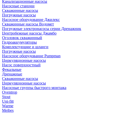
Канализационные насосы
Насосные станции
Скважинные насосы
Погружные насосы
Насосное оборудование Джилекс
Скважинные насосы Водомет
Погружные электронасосы серии Дренажник
Центробежные насосы Джамбо
Оголовок скважинный
Гидроаккумуляторы
Комплектующие и шланги
Погружные насосы
Насосное оборудование Pumpman
Циркуляционные насосы
Насос поверхностный
Фекальные
Дренажные
Скважинные насосы
Циркуляционные насосы
Насосные группы быстрого монтажа
Oventrop
Stout
Uni-fitt
Warme
Meibes