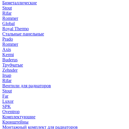
Биметаллические
Stout
Rifar
Rommer
Global
Royal Thermo
Стальные панельные
Prado
Rommer
Axis
Kermi
Buderus
Трубчатые
Zehnder
Irsap
Rifar
Вентили для радиаторов
Stout
Far
Luxor
SPK
Oventrop
Комплектующие
Кронштейны
Монтажный комплект для радиаторов