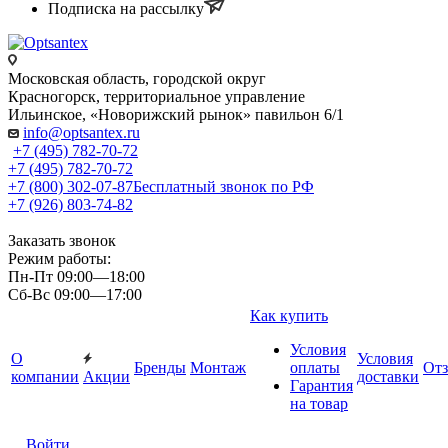
Подписка на рассылку
Московская область, городской округ
Красногорск, территориальное управление
Ильинское, «Новорижский рынок» павильон 6/1
info@optsantex.ru
+7 (495) 782-70-72
+7 (495) 782-70-72
+7 (800) 302-07-87
Бесплатный звонок по РФ
+7 (926) 803-74-82
Заказать звонок
Режим работы:
Пн-Пт 09:00—18:00
Сб-Вс 09:00—17:00
Как купить
Условия
О
Условия
Бренды
Монтаж
оплаты
От
компании
Акции
доставки
Гарантия
на товар
Войти