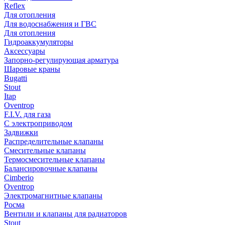
Reflex
Для отопления
Для водоснабжения и ГВС
Для отопления
Гидроаккумуляторы
Аксессуары
Запорно-регулирующая арматура
Шаровые краны
Bugatti
Stout
Itap
Oventrop
F.I.V. для газа
С электроприводом
Задвижки
Распределительные клапаны
Cмесительные клапаны
Термосмесительные клапаны
Балансировочные клапаны
Cimberio
Oventrop
Электромагнитные клапаны
Росма
Вентили и клапаны для радиаторов
Stout