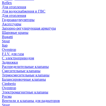
Reflex
Для отопления
Для водоснабжения и ГВС
Для отопления
Гидроаккумуляторы
Аксессуары
Запорно-регулирующая арматура
Шаровые краны
Bugatti
Stout
Itap
Oventrop
F.I.V. для газа
С электроприводом
Задвижки
Распределительные клапаны
Cмесительные клапаны
Термосмесительные клапаны
Балансировочные клапаны
Cimberio
Oventrop
Электромагнитные клапаны
Росма
Вентили и клапаны для радиаторов
Stout