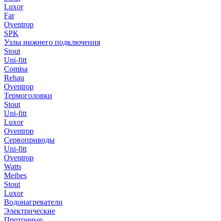
Luxor
Far
Oventrop
SPK
Узлы нижнего подключения
Stout
Uni-fitt
Comisa
Rehau
Oventrop
Термоголовки
Stout
Uni-fitt
Luxor
Oventrop
Сервоприводы
Uni-fitt
Oventrop
Watts
Meibes
Stout
Luxor
Водонагреватели
Электрические
Проточные