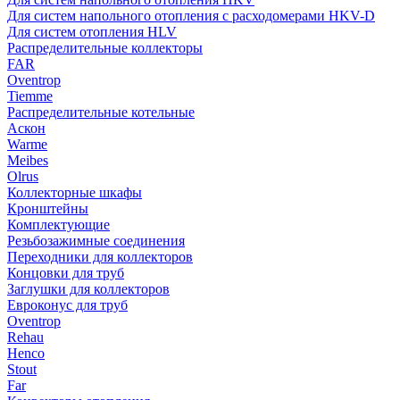
Для систем напольного отопления с расходомерами HKV-D
Для систем отопления HLV
Распределительные коллекторы
FAR
Oventrop
Tiemme
Распределительные котельные
Аскон
Warme
Meibes
Olrus
Коллекторные шкафы
Кронштейны
Комплектующие
Резьбозажимные соединения
Переходники для коллекторов
Концовки для труб
Заглушки для коллекторов
Евроконус для труб
Oventrop
Rehau
Henco
Stout
Far