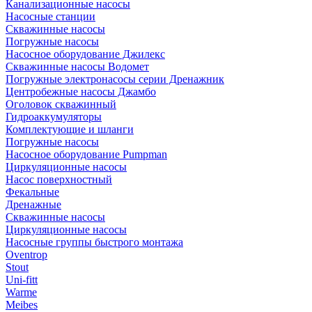
Канализационные насосы
Насосные станции
Скважинные насосы
Погружные насосы
Насосное оборудование Джилекс
Скважинные насосы Водомет
Погружные электронасосы серии Дренажник
Центробежные насосы Джамбо
Оголовок скважинный
Гидроаккумуляторы
Комплектующие и шланги
Погружные насосы
Насосное оборудование Pumpman
Циркуляционные насосы
Насос поверхностный
Фекальные
Дренажные
Скважинные насосы
Циркуляционные насосы
Насосные группы быстрого монтажа
Oventrop
Stout
Uni-fitt
Warme
Meibes