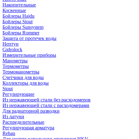
Накопительные
Косвенные
Бойлеры Hajdu
Бойлеры Stout
Бойлеры Sunsystem
Бойлеры Rommer
Защита от протечек воды
Нептун
Gidrolock
Измерительные приборы
Манометры
Термометры
Термоманометры
Счетчики для воды
Коллекторы для воды
Stout
Регулирующие
Из нержавеющей стали без расходомеров
Из нержавеющей стали с расходомерами
Для радиаторной разводки
Из латуни
Распределительные
Регулирующая арматура
Rehau
Для систем напольного отопления HKV