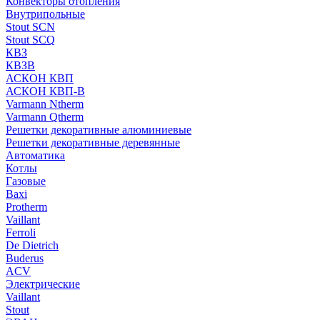
Конвекторы отопления
Внутрипольные
Stout SCN
Stout SCQ
КВЗ
КВЗВ
АСКОН КВП
АСКОН КВП-В
Varmann Ntherm
Varmann Qtherm
Решетки декоративные алюминиевые
Решетки декоративные деревянные
Автоматика
Котлы
Газовые
Baxi
Protherm
Vaillant
Ferroli
De Dietrich
Buderus
ACV
Электрические
Vaillant
Stout