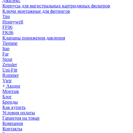
Джилекс
Корпусы для магистральных картриджных фильтров
Ключи монтажные для фитингов
Tim
Honeywell
FF06
FK06
Клапаны понижения давления
Tiemme
Itap
Far
Stout
Zeissler
Uni-Fitt
Rommer
Vieir
Акции
Монтаж
Блог
Бренды
Как купить
Условия оплаты
Гарантия на товар
Компания
Контакты