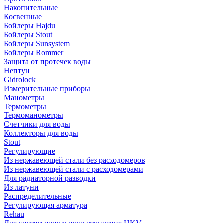
Накопительные
Косвенные
Бойлеры Hajdu
Бойлеры Stout
Бойлеры Sunsystem
Бойлеры Rommer
Защита от протечек воды
Нептун
Gidrolock
Измерительные приборы
Манометры
Термометры
Термоманометры
Счетчики для воды
Коллекторы для воды
Stout
Регулирующие
Из нержавеющей стали без расходомеров
Из нержавеющей стали с расходомерами
Для радиаторной разводки
Из латуни
Распределительные
Регулирующая арматура
Rehau
Для систем напольного отопления HKV