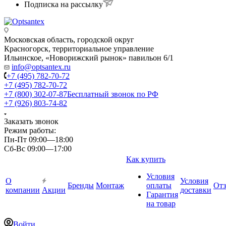
Подписка на рассылку
Московская область, городской округ
Красногорск, территориальное управление
Ильинское, «Новорижский рынок» павильон 6/1
info@optsantex.ru
+7 (495) 782-70-72
+7 (495) 782-70-72
+7 (800) 302-07-87
Бесплатный звонок по РФ
+7 (926) 803-74-82
Заказать звонок
Режим работы:
Пн-Пт 09:00—18:00
Сб-Вс 09:00—17:00
Как купить
Условия
О
Условия
Бренды
Монтаж
оплаты
От
компании
Акции
доставки
Гарантия
на товар
Войти