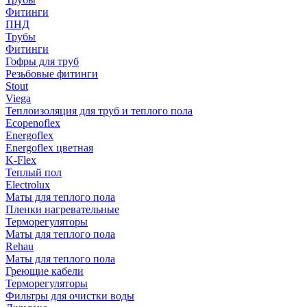
Фитинги
ПНД
Трубы
Фитинги
Гофры для труб
Резьбовые фитинги
Stout
Viega
Теплоизоляция для труб и теплого пола
Ecopenoflex
Energoflex
Energoflex цветная
K-Flex
Теплый пол
Electrolux
Маты для теплого пола
Пленки нагревательные
Терморегуляторы
Маты для теплого пола
Rehau
Маты для теплого пола
Греющие кабели
Терморегуляторы
Фильтры для очистки воды