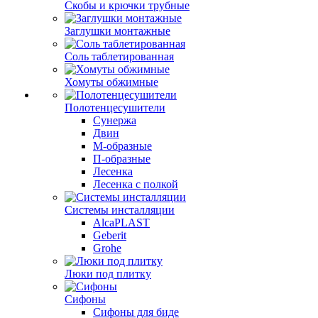
Скобы и крючки трубные
Заглушки монтажные
Соль таблетированная
Хомуты обжимные
Полотенцесушители
Сунержа
Двин
М-образные
П-образные
Лесенка
Лесенка с полкой
Системы инсталляции
AlcaPLAST
Geberit
Grohe
Люки под плитку
Сифоны
Сифoны для биде