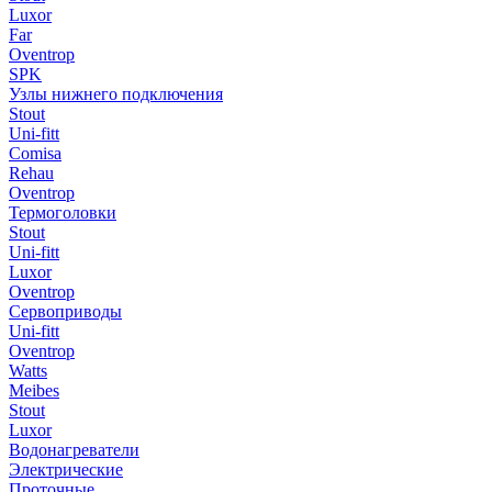
Luxor
Far
Oventrop
SPK
Узлы нижнего подключения
Stout
Uni-fitt
Comisa
Rehau
Oventrop
Термоголовки
Stout
Uni-fitt
Luxor
Oventrop
Сервоприводы
Uni-fitt
Oventrop
Watts
Meibes
Stout
Luxor
Водонагреватели
Электрические
Проточные