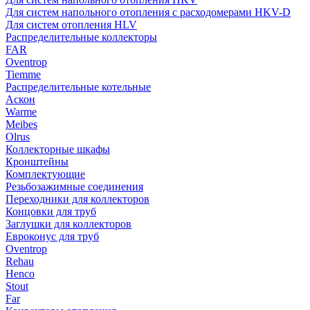
Для систем напольного отопления с расходомерами HKV-D
Для систем отопления HLV
Распределительные коллекторы
FAR
Oventrop
Tiemme
Распределительные котельные
Аскон
Warme
Meibes
Olrus
Коллекторные шкафы
Кронштейны
Комплектующие
Резьбозажимные соединения
Переходники для коллекторов
Концовки для труб
Заглушки для коллекторов
Евроконус для труб
Oventrop
Rehau
Henco
Stout
Far