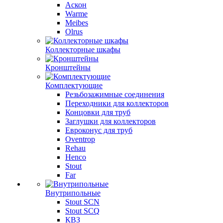
Аскон
Warme
Meibes
Olrus
Коллекторные шкафы
Кронштейны
Комплектующие
Резьбозажимные соединения
Переходники для коллекторов
Концовки для труб
Заглушки для коллекторов
Евроконус для труб
Oventrop
Rehau
Henco
Stout
Far
Внутрипольные
Stout SCN
Stout SCQ
КВЗ