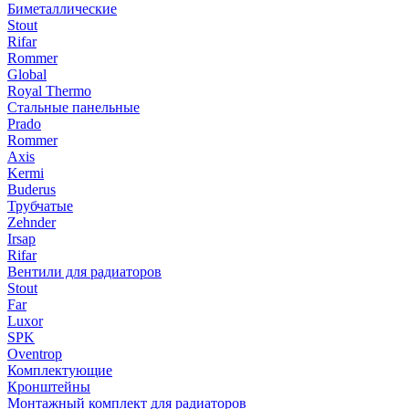
Биметаллические
Stout
Rifar
Rommer
Global
Royal Thermo
Стальные панельные
Prado
Rommer
Axis
Kermi
Buderus
Трубчатые
Zehnder
Irsap
Rifar
Вентили для радиаторов
Stout
Far
Luxor
SPK
Oventrop
Комплектующие
Кронштейны
Монтажный комплект для радиаторов