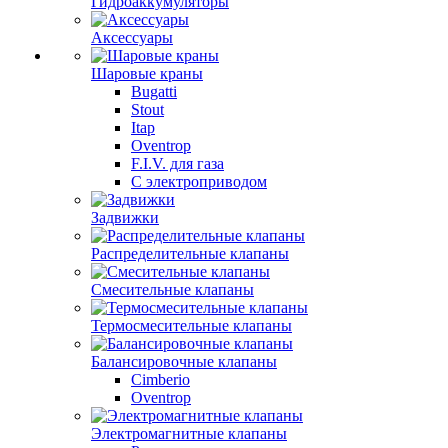
Гидроаккумуляторы
Аксессуары
Шаровые краны
Bugatti
Stout
Itap
Oventrop
F.I.V. для газа
С электроприводом
Задвижки
Распределительные клапаны
Cмесительные клапаны
Термосмесительные клапаны
Балансировочные клапаны
Cimberio
Oventrop
Электромагнитные клапаны