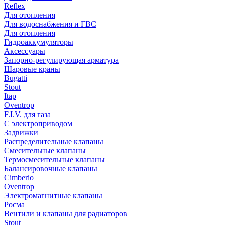
Reflex
Для отопления
Для водоснабжения и ГВС
Для отопления
Гидроаккумуляторы
Аксессуары
Запорно-регулирующая арматура
Шаровые краны
Bugatti
Stout
Itap
Oventrop
F.I.V. для газа
С электроприводом
Задвижки
Распределительные клапаны
Cмесительные клапаны
Термосмесительные клапаны
Балансировочные клапаны
Cimberio
Oventrop
Электромагнитные клапаны
Росма
Вентили и клапаны для радиаторов
Stout