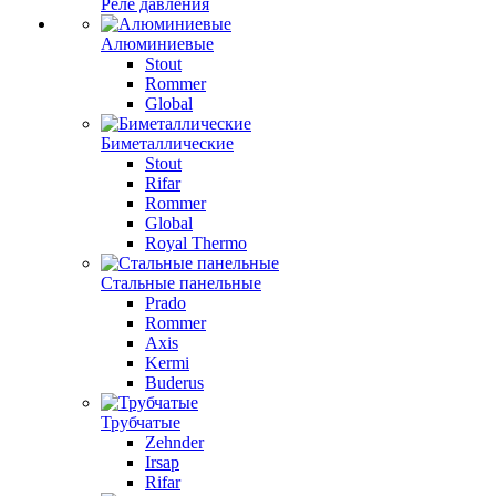
Реле давления
Алюминиевые
Stout
Rommer
Global
Биметаллические
Stout
Rifar
Rommer
Global
Royal Thermo
Стальные панельные
Prado
Rommer
Axis
Kermi
Buderus
Трубчатые
Zehnder
Irsap
Rifar