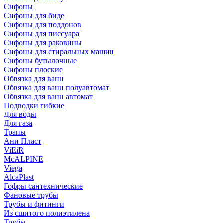
Сифоны
Сифoны для биде
Сифoны для поддонов
Сифoны для писсуара
Сифоны для раковины
Сифоны для стиральных машин
Сифоны бутылочные
Сифоны плоские
Обвязка для ванн
Обвязка для ванн полуавтомат
Обвязка для ванн автомат
Подводки гибкие
Для воды
Для газа
Трапы
Ани Пласт
ViEiR
McALPINE
Viega
AlcaPlast
Гофры сантехнические
Фановые трубы
Трубы и фитинги
Из сшитого полиэтилена
Трубы