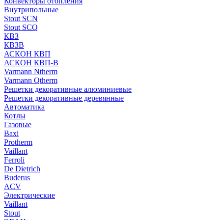
Конвекторы отопления
Внутрипольные
Stout SCN
Stout SCQ
КВЗ
КВЗВ
АСКОН КВП
АСКОН КВП-В
Varmann Ntherm
Varmann Qtherm
Решетки декоративные алюминиевые
Решетки декоративные деревянные
Автоматика
Котлы
Газовые
Baxi
Protherm
Vaillant
Ferroli
De Dietrich
Buderus
ACV
Электрические
Vaillant
Stout