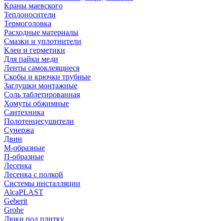
Краны маевского
Теплоносители
Термоголовка
Расходные материалы
Смазки и уплотнители
Клеи и герметики
Для пайки меди
Ленты самоклеящиеся
Скобы и крючки трубные
Заглушки монтажные
Соль таблетированная
Хомуты обжимные
Сантехника
Полотенцесушители
Сунержа
Двин
М-образные
П-образные
Лесенка
Лесенка с полкой
Системы инсталляции
AlcaPLAST
Geberit
Grohe
Люки под плитку