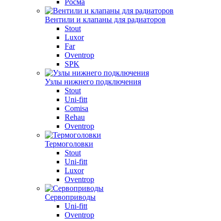
Росма
Вентили и клапаны для радиаторов
Stout
Luxor
Far
Oventrop
SPK
Узлы нижнего подключения
Stout
Uni-fitt
Comisa
Rehau
Oventrop
Термоголовки
Stout
Uni-fitt
Luxor
Oventrop
Сервоприводы
Uni-fitt
Oventrop