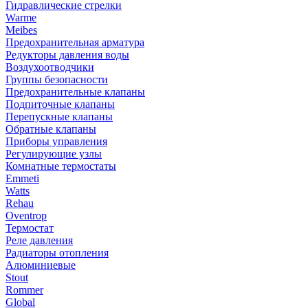
Гидравлические стрелки
Warme
Meibes
Предохранительная арматура
Редукторы давления воды
Воздухоотводчики
Группы безопасности
Предохранительные клапаны
Подпиточные клапаны
Перепускные клапаны
Обратные клапаны
Приборы управления
Регулирующие узлы
Комнатные термостаты
Emmeti
Watts
Rehau
Oventrop
Термостат
Реле давления
Радиаторы отопления
Алюминиевые
Stout
Rommer
Global