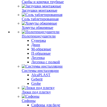
Скобы и крючки трубные
Заглушки монтажные
Соль таблетированная
Хомуты обжимные
Полотенцесушители
Сунержа
Двин
М-образные
П-образные
Лесенка
Лесенка с полкой
Системы инсталляции
AlcaPLAST
Geberit
Grohe
Люки под плитку
Сифоны
Сифoны для биде