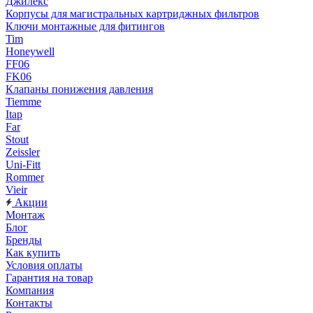
Джилекс
Корпусы для магистральных картриджных фильтров
Ключи монтажные для фитингов
Tim
Honeywell
FF06
FK06
Клапаны понижения давления
Tiemme
Itap
Far
Stout
Zeissler
Uni-Fitt
Rommer
Vieir
Акции
Монтаж
Блог
Бренды
Как купить
Условия оплаты
Гарантия на товар
Компания
Контакты