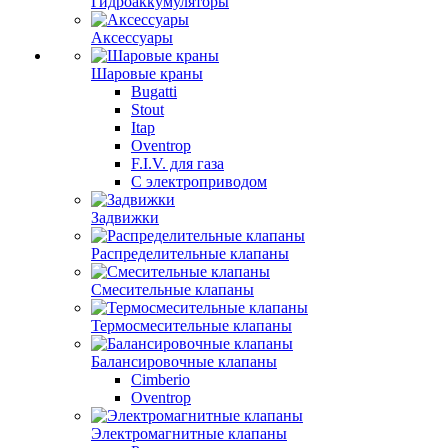
Гидроаккумуляторы
Аксессуары
Шаровые краны
Bugatti
Stout
Itap
Oventrop
F.I.V. для газа
С электроприводом
Задвижки
Распределительные клапаны
Cмесительные клапаны
Термосмесительные клапаны
Балансировочные клапаны
Cimberio
Oventrop
Электромагнитные клапаны