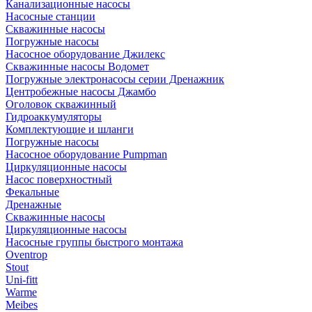
Канализационные насосы
Насосные станции
Скважинные насосы
Погружные насосы
Насосное оборудование Джилекс
Скважинные насосы Водомет
Погружные электронасосы серии Дренажник
Центробежные насосы Джамбо
Оголовок скважинный
Гидроаккумуляторы
Комплектующие и шланги
Погружные насосы
Насосное оборудование Pumpman
Циркуляционные насосы
Насос поверхностный
Фекальные
Дренажные
Скважинные насосы
Циркуляционные насосы
Насосные группы быстрого монтажа
Oventrop
Stout
Uni-fitt
Warme
Meibes