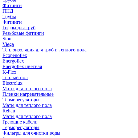
Фитинги
ПНД
Трубы
Фитинги
Гофры для труб
Резьбовые фитинги
Stout
Viega
Теплоизоляция для труб и теплого пола
Ecopenoflex
Energoflex
Energoflex цветная
K-Flex
Теплый пол
Electrolux
Маты для теплого пола
Пленки нагревательные
Терморегуляторы
Маты для теплого пола
Rehau
Маты для теплого пола
Греющие кабели
Терморегуляторы
Фильтры для очистки воды