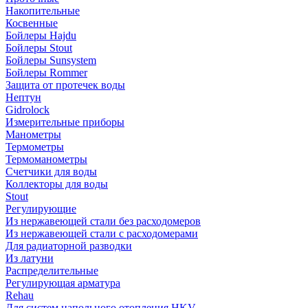
Накопительные
Косвенные
Бойлеры Hajdu
Бойлеры Stout
Бойлеры Sunsystem
Бойлеры Rommer
Защита от протечек воды
Нептун
Gidrolock
Измерительные приборы
Манометры
Термометры
Термоманометры
Счетчики для воды
Коллекторы для воды
Stout
Регулирующие
Из нержавеющей стали без расходомеров
Из нержавеющей стали с расходомерами
Для радиаторной разводки
Из латуни
Распределительные
Регулирующая арматура
Rehau
Для систем напольного отопления HKV