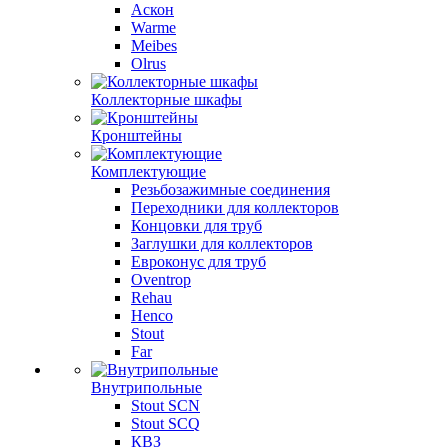
Аскон
Warme
Meibes
Olrus
Коллекторные шкафы
Кронштейны
Комплектующие
Резьбозажимные соединения
Переходники для коллекторов
Концовки для труб
Заглушки для коллекторов
Евроконус для труб
Oventrop
Rehau
Henco
Stout
Far
Внутрипольные
Stout SCN
Stout SCQ
КВЗ