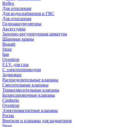
Reflex
Для отопления
Для водоснабжения и ГВС
Для отопления
Гидроаккумуляторы
Аксессуары
Запорно-регулирующая арматура
Шаровые краны
Bugatti
Stout
Itap
Oventrop
F.I.V. для газа
С электроприводом
Задвижки
Распределительные клапаны
Cмесительные клапаны
Термосмесительные клапаны
Балансировочные клапаны
Cimberio
Oventrop
Электромагнитные клапаны
Росма
Вентили и клапаны для радиаторов
Stout