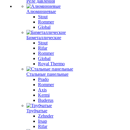
Реле давления
Алюминиевые
Stout
Rommer
Global
Биметаллические
Stout
Rifar
Rommer
Global
Royal Thermo
Стальные панельные
Prado
Rommer
Axis
Kermi
Buderus
Трубчатые
Zehnder
Irsap
Rifar