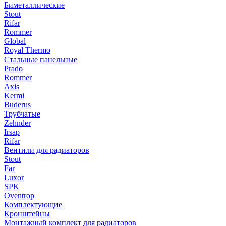
Биметаллические
Stout
Rifar
Rommer
Global
Royal Thermo
Стальные панельные
Prado
Rommer
Axis
Kermi
Buderus
Трубчатые
Zehnder
Irsap
Rifar
Вентили для радиаторов
Stout
Far
Luxor
SPK
Oventrop
Комплектующие
Кронштейны
Монтажный комплект для радиаторов