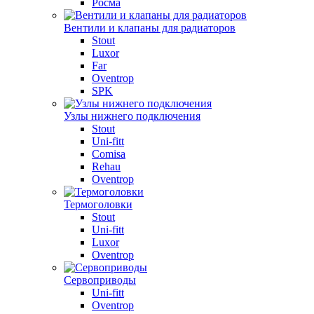
Росма
Вентили и клапаны для радиаторов
Stout
Luxor
Far
Oventrop
SPK
Узлы нижнего подключения
Stout
Uni-fitt
Comisa
Rehau
Oventrop
Термоголовки
Stout
Uni-fitt
Luxor
Oventrop
Сервоприводы
Uni-fitt
Oventrop