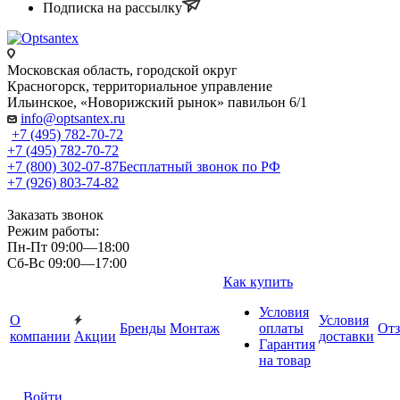
Подписка на рассылку
Московская область, городской округ
Красногорск, территориальное управление
Ильинское, «Новорижский рынок» павильон 6/1
info@optsantex.ru
+7 (495) 782-70-72
+7 (495) 782-70-72
+7 (800) 302-07-87
Бесплатный звонок по РФ
+7 (926) 803-74-82
Заказать звонок
Режим работы:
Пн-Пт 09:00—18:00
Сб-Вс 09:00—17:00
Как купить
Условия
О
Условия
Бренды
Монтаж
оплаты
От
компании
Акции
доставки
Гарантия
на товар
Войти