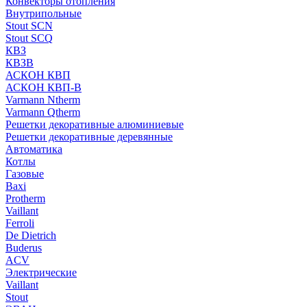
Конвекторы отопления
Внутрипольные
Stout SCN
Stout SCQ
КВЗ
КВЗВ
АСКОН КВП
АСКОН КВП-В
Varmann Ntherm
Varmann Qtherm
Решетки декоративные алюминиевые
Решетки декоративные деревянные
Автоматика
Котлы
Газовые
Baxi
Protherm
Vaillant
Ferroli
De Dietrich
Buderus
ACV
Электрические
Vaillant
Stout