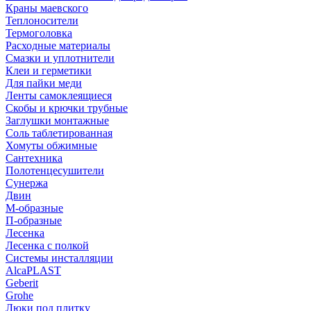
Краны маевского
Теплоносители
Термоголовка
Расходные материалы
Смазки и уплотнители
Клеи и герметики
Для пайки меди
Ленты самоклеящиеся
Скобы и крючки трубные
Заглушки монтажные
Соль таблетированная
Хомуты обжимные
Сантехника
Полотенцесушители
Сунержа
Двин
М-образные
П-образные
Лесенка
Лесенка с полкой
Системы инсталляции
AlcaPLAST
Geberit
Grohe
Люки под плитку