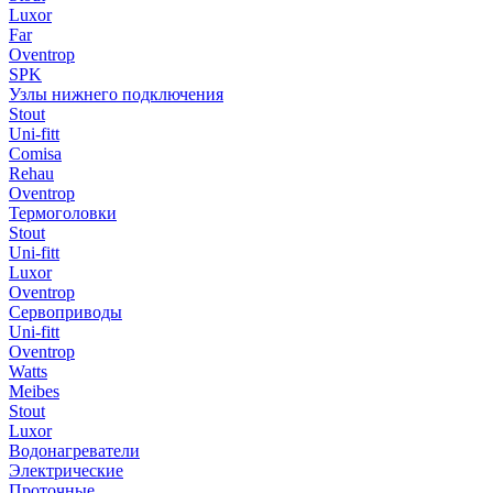
Luxor
Far
Oventrop
SPK
Узлы нижнего подключения
Stout
Uni-fitt
Comisa
Rehau
Oventrop
Термоголовки
Stout
Uni-fitt
Luxor
Oventrop
Сервоприводы
Uni-fitt
Oventrop
Watts
Meibes
Stout
Luxor
Водонагреватели
Электрические
Проточные