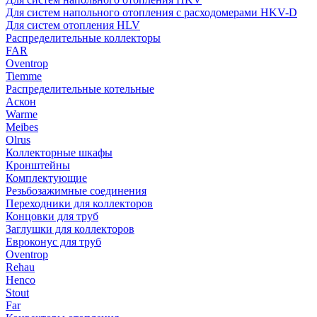
Для систем напольного отопления с расходомерами HKV-D
Для систем отопления HLV
Распределительные коллекторы
FAR
Oventrop
Tiemme
Распределительные котельные
Аскон
Warme
Meibes
Olrus
Коллекторные шкафы
Кронштейны
Комплектующие
Резьбозажимные соединения
Переходники для коллекторов
Концовки для труб
Заглушки для коллекторов
Евроконус для труб
Oventrop
Rehau
Henco
Stout
Far