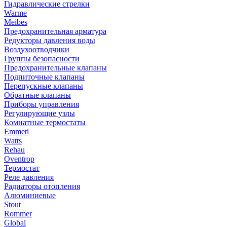
Гидравлические стрелки
Warme
Meibes
Предохранительная арматура
Редукторы давления воды
Воздухоотводчики
Группы безопасности
Предохранительные клапаны
Подпиточные клапаны
Перепускные клапаны
Обратные клапаны
Приборы управления
Регулирующие узлы
Комнатные термостаты
Emmeti
Watts
Rehau
Oventrop
Термостат
Реле давления
Радиаторы отопления
Алюминиевые
Stout
Rommer
Global