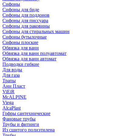
Сифоны
Сифoны для биде
Сифoны для поддонов
Сифoны для писсуара
Сифоны для раковины
Сифоны для стиральных машин
Сифоны бутылочные
Сифоны плоские
Обвязка для ванн
Обвязка для ванн полуавтомат
Обвязка для ванн автомат
Подводки гибкие
Для воды
Для газа
Трапы
Ани Пласт
ViEiR
McALPINE
Viega
AlcaPlast
Гофры сантехнические
Фановые трубы
Трубы и фитинги
Из сшитого полиэтилена
Трубы