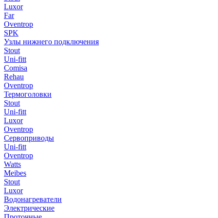
Luxor
Far
Oventrop
SPK
Узлы нижнего подключения
Stout
Uni-fitt
Comisa
Rehau
Oventrop
Термоголовки
Stout
Uni-fitt
Luxor
Oventrop
Сервоприводы
Uni-fitt
Oventrop
Watts
Meibes
Stout
Luxor
Водонагреватели
Электрические
Проточные