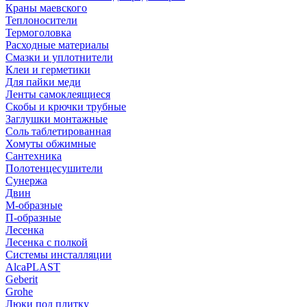
Краны маевского
Теплоносители
Термоголовка
Расходные материалы
Смазки и уплотнители
Клеи и герметики
Для пайки меди
Ленты самоклеящиеся
Скобы и крючки трубные
Заглушки монтажные
Соль таблетированная
Хомуты обжимные
Сантехника
Полотенцесушители
Сунержа
Двин
М-образные
П-образные
Лесенка
Лесенка с полкой
Системы инсталляции
AlcaPLAST
Geberit
Grohe
Люки под плитку