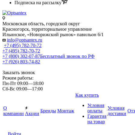
Подписка на рассылку
Московская область, городской округ
Красногорск, территориальное управление
Ильинское, «Новорижский рынок» павильон 6/1
info@optsantex.ru
+7 (495) 782-70-72
+7 (495) 782-70-72
+7 (800) 302-07-87
Бесплатный звонок по РФ
+7 (926) 803-74-82
Заказать звонок
Режим работы:
Пн-Пт 09:00—18:00
Сб-Вс 09:00—17:00
Как купить
Условия
О
Условия
Бренды
Монтаж
оплаты
От
компании
Акции
доставки
Гарантия
на товар
Войти