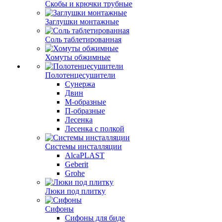
Скобы и крючки трубные
Заглушки монтажные
Соль таблетированная
Хомуты обжимные
Полотенцесушители
Сунержа
Двин
М-образные
П-образные
Лесенка
Лесенка с полкой
Системы инсталляции
AlcaPLAST
Geberit
Grohe
Люки под плитку
Сифоны
Сифoны для биде