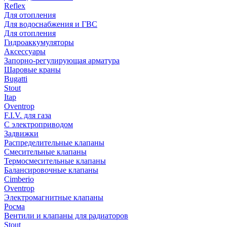
Reflex
Для отопления
Для водоснабжения и ГВС
Для отопления
Гидроаккумуляторы
Аксессуары
Запорно-регулирующая арматура
Шаровые краны
Bugatti
Stout
Itap
Oventrop
F.I.V. для газа
С электроприводом
Задвижки
Распределительные клапаны
Cмесительные клапаны
Термосмесительные клапаны
Балансировочные клапаны
Cimberio
Oventrop
Электромагнитные клапаны
Росма
Вентили и клапаны для радиаторов
Stout