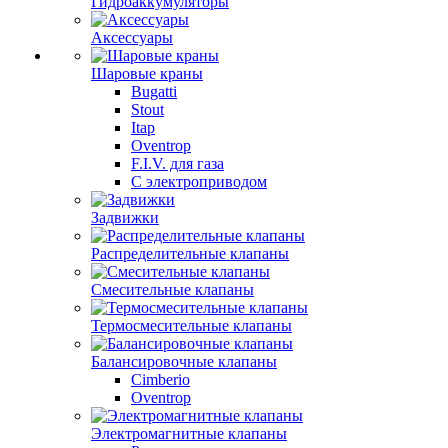
Гидроаккумуляторы
Аксессуары
Шаровые краны
Bugatti
Stout
Itap
Oventrop
F.I.V. для газа
С электроприводом
Задвижки
Распределительные клапаны
Cмесительные клапаны
Термосмесительные клапаны
Балансировочные клапаны
Cimberio
Oventrop
Электромагнитные клапаны