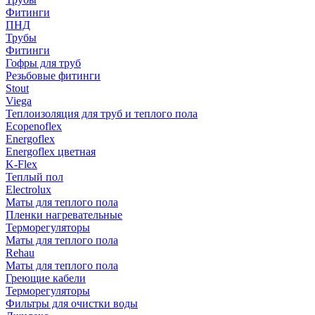
Фитинги
ПНД
Трубы
Фитинги
Гофры для труб
Резьбовые фитинги
Stout
Viega
Теплоизоляция для труб и теплого пола
Ecopenoflex
Energoflex
Energoflex цветная
K-Flex
Теплый пол
Electrolux
Маты для теплого пола
Пленки нагревательные
Терморегуляторы
Маты для теплого пола
Rehau
Маты для теплого пола
Греющие кабели
Терморегуляторы
Фильтры для очистки воды