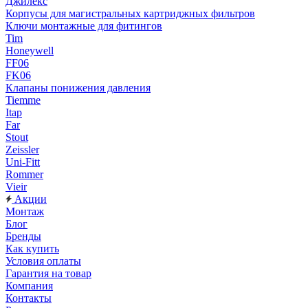
Джилекс
Корпусы для магистральных картриджных фильтров
Ключи монтажные для фитингов
Tim
Honeywell
FF06
FK06
Клапаны понижения давления
Tiemme
Itap
Far
Stout
Zeissler
Uni-Fitt
Rommer
Vieir
Акции
Монтаж
Блог
Бренды
Как купить
Условия оплаты
Гарантия на товар
Компания
Контакты