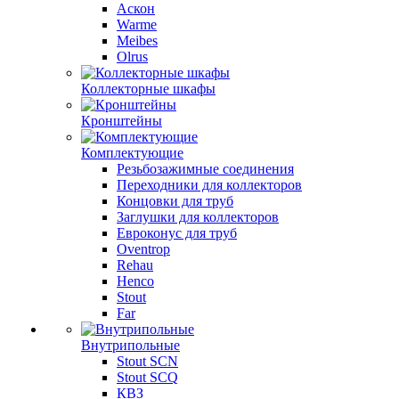
Аскон
Warme
Meibes
Olrus
Коллекторные шкафы
Кронштейны
Комплектующие
Резьбозажимные соединения
Переходники для коллекторов
Концовки для труб
Заглушки для коллекторов
Евроконус для труб
Oventrop
Rehau
Henco
Stout
Far
Внутрипольные
Stout SCN
Stout SCQ
КВЗ