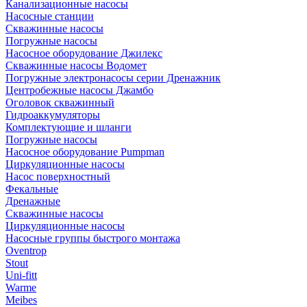
Канализационные насосы
Насосные станции
Скважинные насосы
Погружные насосы
Насосное оборудование Джилекс
Скважинные насосы Водомет
Погружные электронасосы серии Дренажник
Центробежные насосы Джамбо
Оголовок скважинный
Гидроаккумуляторы
Комплектующие и шланги
Погружные насосы
Насосное оборудование Pumpman
Циркуляционные насосы
Насос поверхностный
Фекальные
Дренажные
Скважинные насосы
Циркуляционные насосы
Насосные группы быстрого монтажа
Oventrop
Stout
Uni-fitt
Warme
Meibes