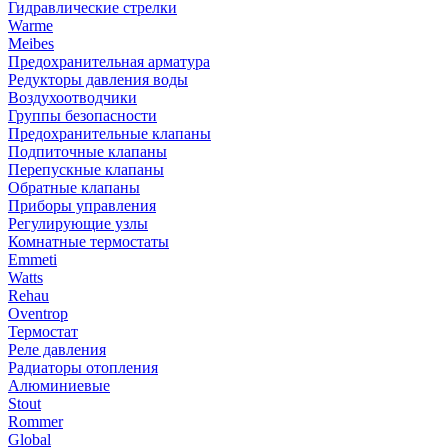
Гидравлические стрелки
Warme
Meibes
Предохранительная арматура
Редукторы давления воды
Воздухоотводчики
Группы безопасности
Предохранительные клапаны
Подпиточные клапаны
Перепускные клапаны
Обратные клапаны
Приборы управления
Регулирующие узлы
Комнатные термостаты
Emmeti
Watts
Rehau
Oventrop
Термостат
Реле давления
Радиаторы отопления
Алюминиевые
Stout
Rommer
Global