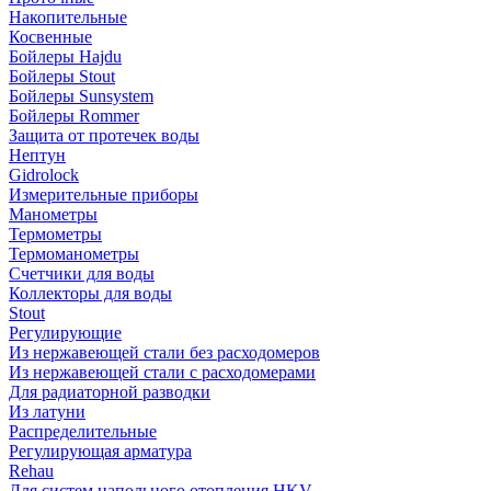
Накопительные
Косвенные
Бойлеры Hajdu
Бойлеры Stout
Бойлеры Sunsystem
Бойлеры Rommer
Защита от протечек воды
Нептун
Gidrolock
Измерительные приборы
Манометры
Термометры
Термоманометры
Счетчики для воды
Коллекторы для воды
Stout
Регулирующие
Из нержавеющей стали без расходомеров
Из нержавеющей стали с расходомерами
Для радиаторной разводки
Из латуни
Распределительные
Регулирующая арматура
Rehau
Для систем напольного отопления HKV