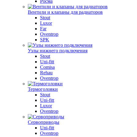
Росма
Вентили и клапаны для радиаторов
Stout
Luxor
Far
Oventrop
SPK
Узлы нижнего подключения
Stout
Uni-fitt
Comisa
Rehau
Oventrop
Термоголовки
Stout
Uni-fitt
Luxor
Oventrop
Сервоприводы
Uni-fitt
Oventrop