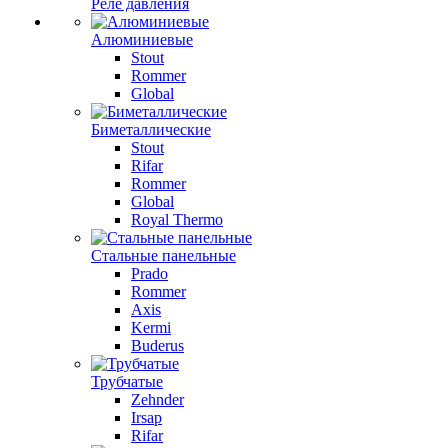
Реле давления
Алюминиевые
Stout
Rommer
Global
Биметаллические
Stout
Rifar
Rommer
Global
Royal Thermo
Стальные панельные
Prado
Rommer
Axis
Kermi
Buderus
Трубчатые
Zehnder
Irsap
Rifar