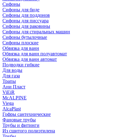
Сифоны
Сифoны для биде
Сифoны для поддонов
Сифoны для писсуара
Сифоны для раковины
Сифоны для стиральных машин
Сифоны бутылочные
Сифоны плоские
Обвязка для ванн
Обвязка для ванн полуавтомат
Обвязка для ванн автомат
Подводки гибкие
Для воды
Для газа
Трапы
Ани Пласт
ViEiR
McALPINE
Viega
AlcaPlast
Гофры сантехнические
Фановые трубы
Трубы и фитинги
Из сшитого полиэтилена
Трубы