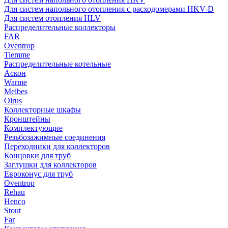
Для систем напольного отопления с расходомерами HKV-D
Для систем отопления HLV
Распределительные коллекторы
FAR
Oventrop
Tiemme
Распределительные котельные
Аскон
Warme
Meibes
Olrus
Коллекторные шкафы
Кронштейны
Комплектующие
Резьбозажимные соединения
Переходники для коллекторов
Концовки для труб
Заглушки для коллекторов
Евроконус для труб
Oventrop
Rehau
Henco
Stout
Far