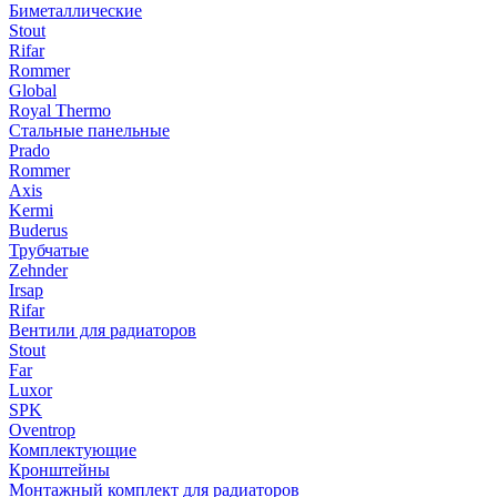
Биметаллические
Stout
Rifar
Rommer
Global
Royal Thermo
Стальные панельные
Prado
Rommer
Axis
Kermi
Buderus
Трубчатые
Zehnder
Irsap
Rifar
Вентили для радиаторов
Stout
Far
Luxor
SPK
Oventrop
Комплектующие
Кронштейны
Монтажный комплект для радиаторов