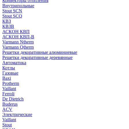
Конвекторы отопления
Внутрипольные
Stout SCN
Stout SCQ
КВЗ
КВЗВ
АСКОН КВП
АСКОН КВП-В
Varmann Ntherm
Varmann Qtherm
Решетки декоративные алюминиевые
Решетки декоративные деревянные
Автоматика
Котлы
Газовые
Baxi
Protherm
Vaillant
Ferroli
De Dietrich
Buderus
ACV
Электрические
Vaillant
Stout