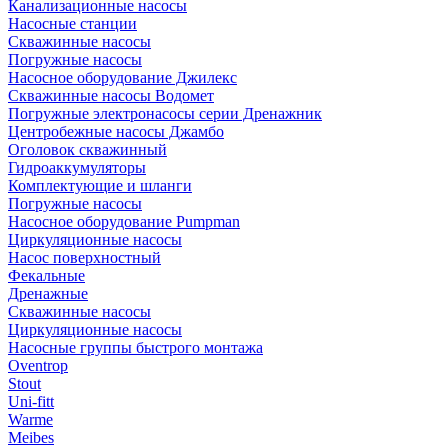
Канализационные насосы
Насосные станции
Скважинные насосы
Погружные насосы
Насосное оборудование Джилекс
Скважинные насосы Водомет
Погружные электронасосы серии Дренажник
Центробежные насосы Джамбо
Оголовок скважинный
Гидроаккумуляторы
Комплектующие и шланги
Погружные насосы
Насосное оборудование Pumpman
Циркуляционные насосы
Насос поверхностный
Фекальные
Дренажные
Скважинные насосы
Циркуляционные насосы
Насосные группы быстрого монтажа
Oventrop
Stout
Uni-fitt
Warme
Meibes