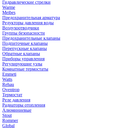
Гидравлические стрелки
Warme
Meibes
Предохранительная арматура
Редукторы давления воды
Воздухоотводчики
Группы безопасности
Предохранительные клапаны
Подпиточные клапаны
Перепускные клапаны
Обратные клапаны
Приборы управления
Регулирующие узлы
Комнатные термостаты
Emmeti
Watts
Rehau
Oventrop
Термостат
Реле давления
Радиаторы отопления
Алюминиевые
Stout
Rommer
Global