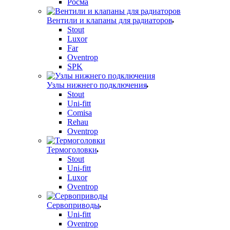
Росма
Вентили и клапаны для радиаторов
Stout
Luxor
Far
Oventrop
SPK
Узлы нижнего подключения
Stout
Uni-fitt
Comisa
Rehau
Oventrop
Термоголовки
Stout
Uni-fitt
Luxor
Oventrop
Сервоприводы
Uni-fitt
Oventrop