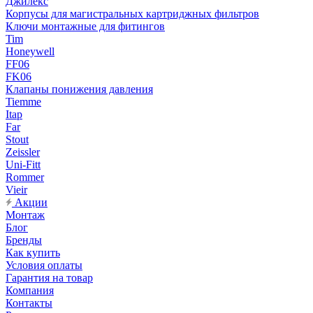
Джилекс
Корпусы для магистральных картриджных фильтров
Ключи монтажные для фитингов
Tim
Honeywell
FF06
FK06
Клапаны понижения давления
Tiemme
Itap
Far
Stout
Zeissler
Uni-Fitt
Rommer
Vieir
Акции
Монтаж
Блог
Бренды
Как купить
Условия оплаты
Гарантия на товар
Компания
Контакты