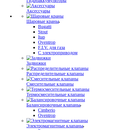
Гидроаккумуляторы
Аксессуары
Шаровые краны
Bugatti
Stout
Itap
Oventrop
F.I.V. для газа
С электроприводом
Задвижки
Распределительные клапаны
Cмесительные клапаны
Термосмесительные клапаны
Балансировочные клапаны
Cimberio
Oventrop
Электромагнитные клапаны