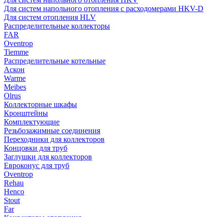
Для систем напольного отопления с расходомерами HKV-D
Для систем отопления HLV
Распределительные коллекторы
FAR
Oventrop
Tiemme
Распределительные котельные
Аскон
Warme
Meibes
Olrus
Коллекторные шкафы
Кронштейны
Комплектующие
Резьбозажимные соединения
Переходники для коллекторов
Концовки для труб
Заглушки для коллекторов
Евроконус для труб
Oventrop
Rehau
Henco
Stout
Far