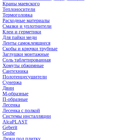
Краны маевского
Теплоносители
Термоголовка
Расходные материалы
Смазки и уплотнители
Клеи и герметики
Для пайки меди
Ленты самоклеящиеся
Скобы и крючки трубные
Заглушки монтажные
Соль таблетированная
Хомуты обжимные
Сантехника
Полотенцесушители
Сунержа
Двин
М-образные
П-образные
Лесенка
Лесенка с полкой
Системы инсталляции
AlcaPLAST
Geberit
Grohe
Люки под плитку