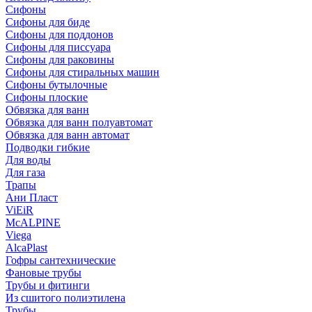
Сифоны
Сифoны для биде
Сифoны для поддонов
Сифoны для писсуара
Сифоны для раковины
Сифоны для стиральных машин
Сифоны бутылочные
Сифоны плоские
Обвязка для ванн
Обвязка для ванн полуавтомат
Обвязка для ванн автомат
Подводки гибкие
Для воды
Для газа
Трапы
Ани Пласт
ViEiR
McALPINE
Viega
AlcaPlast
Гофры сантехнические
Фановые трубы
Трубы и фитинги
Из сшитого полиэтилена
Трубы