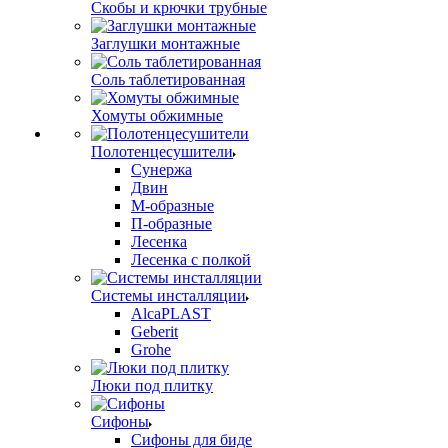
Скобы и крючки трубные
Заглушки монтажные
Соль таблетированная
Хомуты обжимные
Полотенцесушители
Сунержа
Двин
М-образные
П-образные
Лесенка
Лесенка с полкой
Системы инсталляции
AlcaPLAST
Geberit
Grohe
Люки под плитку
Сифоны
Сифoны для биде