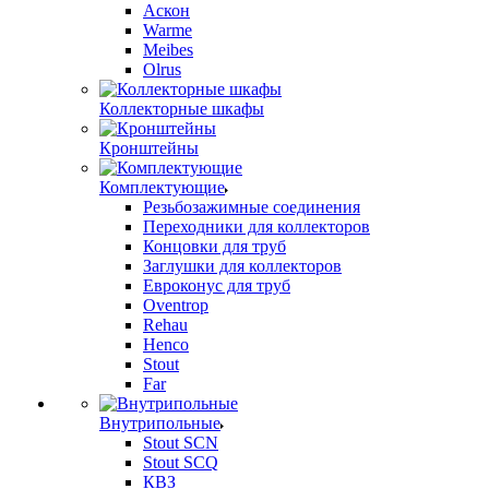
Аскон
Warme
Meibes
Olrus
Коллекторные шкафы
Кронштейны
Комплектующие
Резьбозажимные соединения
Переходники для коллекторов
Концовки для труб
Заглушки для коллекторов
Евроконус для труб
Oventrop
Rehau
Henco
Stout
Far
Внутрипольные
Stout SCN
Stout SCQ
КВЗ