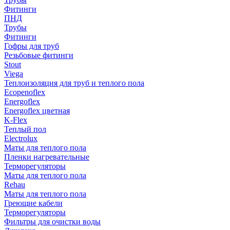
Фитинги
ПНД
Трубы
Фитинги
Гофры для труб
Резьбовые фитинги
Stout
Viega
Теплоизоляция для труб и теплого пола
Ecopenoflex
Energoflex
Energoflex цветная
K-Flex
Теплый пол
Electrolux
Маты для теплого пола
Пленки нагревательные
Терморегуляторы
Маты для теплого пола
Rehau
Маты для теплого пола
Греющие кабели
Терморегуляторы
Фильтры для очистки воды