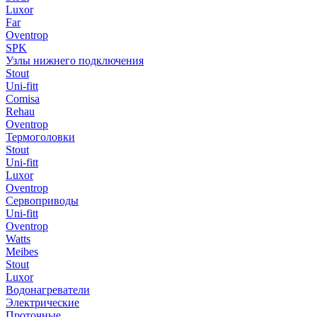
Luxor
Far
Oventrop
SPK
Узлы нижнего подключения
Stout
Uni-fitt
Comisa
Rehau
Oventrop
Термоголовки
Stout
Uni-fitt
Luxor
Oventrop
Сервоприводы
Uni-fitt
Oventrop
Watts
Meibes
Stout
Luxor
Водонагреватели
Электрические
Проточные