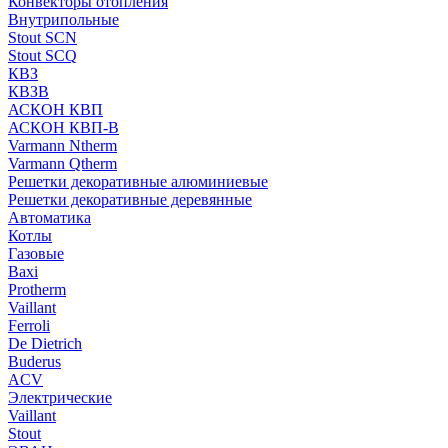
Конвекторы отопления
Внутрипольные
Stout SCN
Stout SCQ
КВЗ
КВЗВ
АСКОН КВП
АСКОН КВП-В
Varmann Ntherm
Varmann Qtherm
Решетки декоративные алюминиевые
Решетки декоративные деревянные
Автоматика
Котлы
Газовые
Baxi
Protherm
Vaillant
Ferroli
De Dietrich
Buderus
ACV
Электрические
Vaillant
Stout