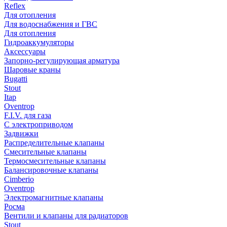
Reflex
Для отопления
Для водоснабжения и ГВС
Для отопления
Гидроаккумуляторы
Аксессуары
Запорно-регулирующая арматура
Шаровые краны
Bugatti
Stout
Itap
Oventrop
F.I.V. для газа
С электроприводом
Задвижки
Распределительные клапаны
Cмесительные клапаны
Термосмесительные клапаны
Балансировочные клапаны
Cimberio
Oventrop
Электромагнитные клапаны
Росма
Вентили и клапаны для радиаторов
Stout