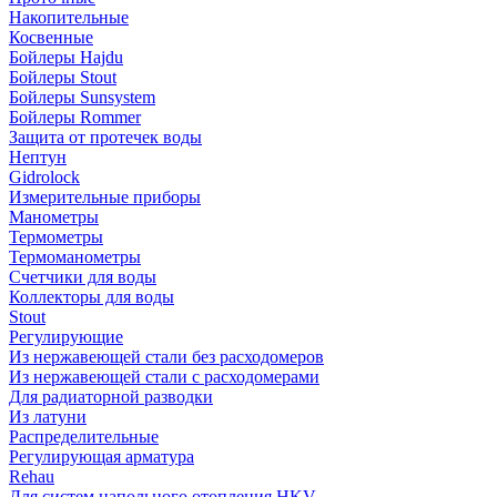
Накопительные
Косвенные
Бойлеры Hajdu
Бойлеры Stout
Бойлеры Sunsystem
Бойлеры Rommer
Защита от протечек воды
Нептун
Gidrolock
Измерительные приборы
Манометры
Термометры
Термоманометры
Счетчики для воды
Коллекторы для воды
Stout
Регулирующие
Из нержавеющей стали без расходомеров
Из нержавеющей стали с расходомерами
Для радиаторной разводки
Из латуни
Распределительные
Регулирующая арматура
Rehau
Для систем напольного отопления HKV