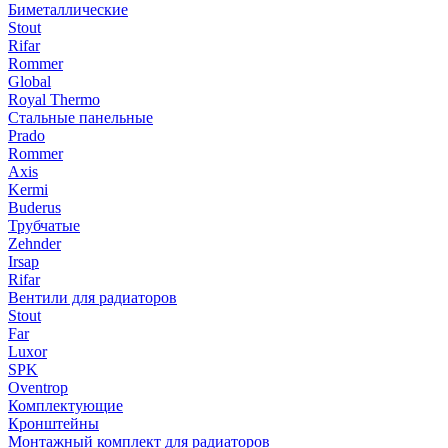
Биметаллические
Stout
Rifar
Rommer
Global
Royal Thermo
Стальные панельные
Prado
Rommer
Axis
Kermi
Buderus
Трубчатые
Zehnder
Irsap
Rifar
Вентили для радиаторов
Stout
Far
Luxor
SPK
Oventrop
Комплектующие
Кронштейны
Монтажный комплект для радиаторов