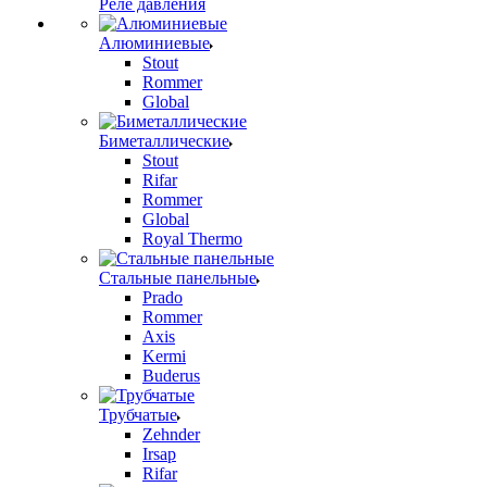
Реле давления
Алюминиевые
Stout
Rommer
Global
Биметаллические
Stout
Rifar
Rommer
Global
Royal Thermo
Стальные панельные
Prado
Rommer
Axis
Kermi
Buderus
Трубчатые
Zehnder
Irsap
Rifar