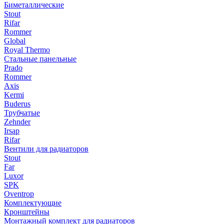
Биметаллические
Stout
Rifar
Rommer
Global
Royal Thermo
Стальные панельные
Prado
Rommer
Axis
Kermi
Buderus
Трубчатые
Zehnder
Irsap
Rifar
Вентили для радиаторов
Stout
Far
Luxor
SPK
Oventrop
Комплектующие
Кронштейны
Монтажный комплект для радиаторов