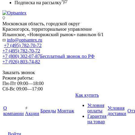
Подписка на рассылку
Московская область, городской округ
Красногорск, территориальное управление
Ильинское, «Новорижский рынок» павильон 6/1
info@optsantex.ru
+7 (495) 782-70-72
+7 (495) 782-70-72
+7 (800) 302-07-87
Бесплатный звонок по РФ
+7 (926) 803-74-82
Заказать звонок
Режим работы:
Пн-Пт 09:00—18:00
Сб-Вс 09:00—17:00
Как купить
Условия
О
Условия
Бренды
Монтаж
оплаты
От
компании
Акции
доставки
Гарантия
на товар
Войти