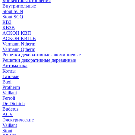
Конвекторы отопления
Внутрипольные
Stout SCN
Stout SCQ
КВЗ
КВЗВ
АСКОН КВП
АСКОН КВП-В
Varmann Ntherm
Varmann Qtherm
Решетки декоративные алюминиевые
Решетки декоративные деревянные
Автоматика
Котлы
Газовые
Baxi
Protherm
Vaillant
Ferroli
De Dietrich
Buderus
ACV
Электрические
Vaillant
Stout