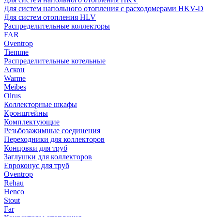
Для систем напольного отопления с расходомерами HKV-D
Для систем отопления HLV
Распределительные коллекторы
FAR
Oventrop
Tiemme
Распределительные котельные
Аскон
Warme
Meibes
Olrus
Коллекторные шкафы
Кронштейны
Комплектующие
Резьбозажимные соединения
Переходники для коллекторов
Концовки для труб
Заглушки для коллекторов
Евроконус для труб
Oventrop
Rehau
Henco
Stout
Far