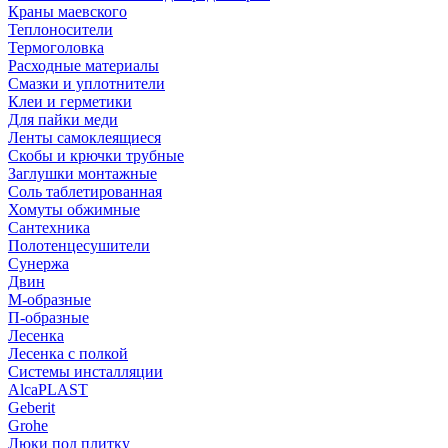
Краны маевского
Теплоносители
Термоголовка
Расходные материалы
Смазки и уплотнители
Клеи и герметики
Для пайки меди
Ленты самоклеящиеся
Скобы и крючки трубные
Заглушки монтажные
Соль таблетированная
Хомуты обжимные
Сантехника
Полотенцесушители
Сунержа
Двин
М-образные
П-образные
Лесенка
Лесенка с полкой
Системы инсталляции
AlcaPLAST
Geberit
Grohe
Люки под плитку