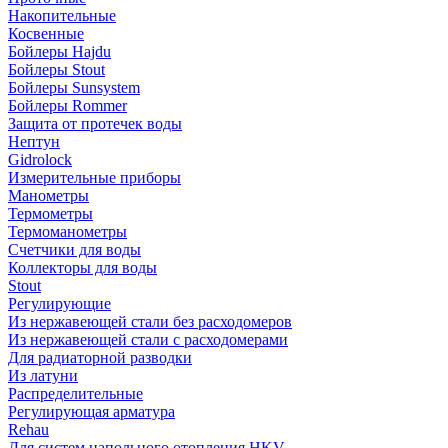
Накопительные
Косвенные
Бойлеры Hajdu
Бойлеры Stout
Бойлеры Sunsystem
Бойлеры Rommer
Защита от протечек воды
Нептун
Gidrolock
Измерительные приборы
Манометры
Термометры
Термоманометры
Счетчики для воды
Коллекторы для воды
Stout
Регулирующие
Из нержавеющей стали без расходомеров
Из нержавеющей стали с расходомерами
Для радиаторной разводки
Из латуни
Распределительные
Регулирующая арматура
Rehau
Для систем напольного отопления HKV