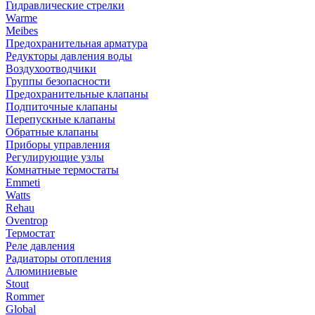
Гидравлические стрелки
Warme
Meibes
Предохранительная арматура
Редукторы давления воды
Воздухоотводчики
Группы безопасности
Предохранительные клапаны
Подпиточные клапаны
Перепускные клапаны
Обратные клапаны
Приборы управления
Регулирующие узлы
Комнатные термостаты
Emmeti
Watts
Rehau
Oventrop
Термостат
Реле давления
Радиаторы отопления
Алюминиевые
Stout
Rommer
Global