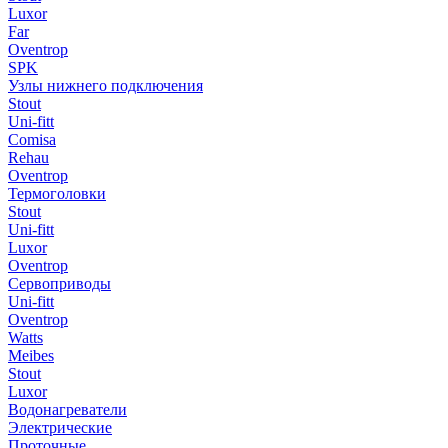
Luxor
Far
Oventrop
SPK
Узлы нижнего подключения
Stout
Uni-fitt
Comisa
Rehau
Oventrop
Термоголовки
Stout
Uni-fitt
Luxor
Oventrop
Сервоприводы
Uni-fitt
Oventrop
Watts
Meibes
Stout
Luxor
Водонагреватели
Электрические
Проточные