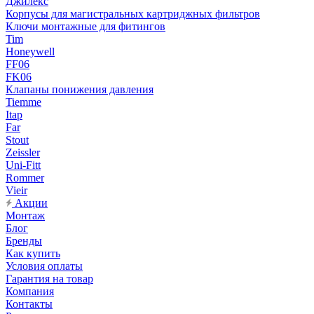
Джилекс
Корпусы для магистральных картриджных фильтров
Ключи монтажные для фитингов
Tim
Honeywell
FF06
FK06
Клапаны понижения давления
Tiemme
Itap
Far
Stout
Zeissler
Uni-Fitt
Rommer
Vieir
Акции
Монтаж
Блог
Бренды
Как купить
Условия оплаты
Гарантия на товар
Компания
Контакты