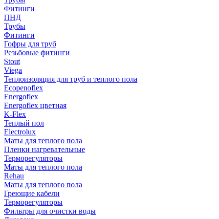
Фитинги
ПНД
Трубы
Фитинги
Гофры для труб
Резьбовые фитинги
Stout
Viega
Теплоизоляция для труб и теплого пола
Ecopenoflex
Energoflex
Energoflex цветная
K-Flex
Теплый пол
Electrolux
Маты для теплого пола
Пленки нагревательные
Терморегуляторы
Маты для теплого пола
Rehau
Маты для теплого пола
Греющие кабели
Терморегуляторы
Фильтры для очистки воды