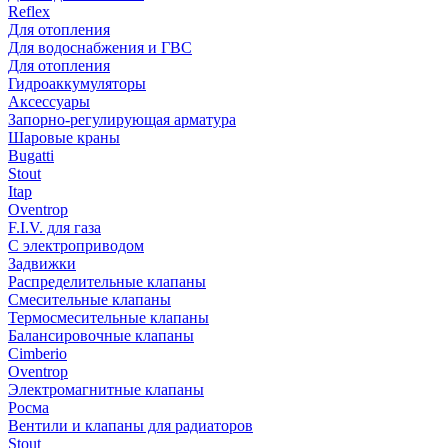
Reflex
Для отопления
Для водоснабжения и ГВС
Для отопления
Гидроаккумуляторы
Аксессуары
Запорно-регулирующая арматура
Шаровые краны
Bugatti
Stout
Itap
Oventrop
F.I.V. для газа
С электроприводом
Задвижки
Распределительные клапаны
Cмесительные клапаны
Термосмесительные клапаны
Балансировочные клапаны
Cimberio
Oventrop
Электромагнитные клапаны
Росма
Вентили и клапаны для радиаторов
Stout