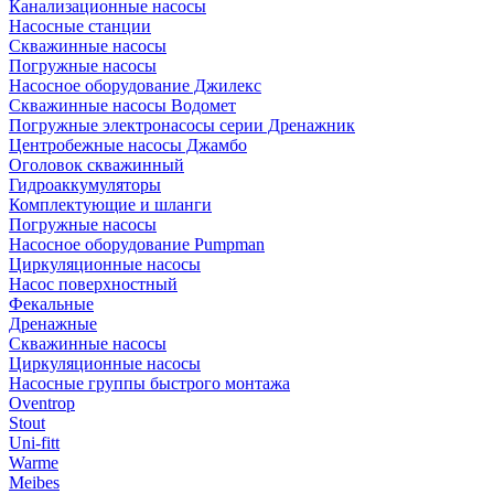
Канализационные насосы
Насосные станции
Скважинные насосы
Погружные насосы
Насосное оборудование Джилекс
Скважинные насосы Водомет
Погружные электронасосы серии Дренажник
Центробежные насосы Джамбо
Оголовок скважинный
Гидроаккумуляторы
Комплектующие и шланги
Погружные насосы
Насосное оборудование Pumpman
Циркуляционные насосы
Насос поверхностный
Фекальные
Дренажные
Скважинные насосы
Циркуляционные насосы
Насосные группы быстрого монтажа
Oventrop
Stout
Uni-fitt
Warme
Meibes