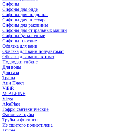
Сифоны
Сифoны для биде
Сифoны для поддонов
Сифoны для писсуара
Сифоны для раковины
Сифоны для стиральных машин
Сифоны бутылочные
Сифоны плоские
Обвязка для ванн
Обвязка для ванн полуавтомат
Обвязка для ванн автомат
Подводки гибкие
Для воды
Для газа
Трапы
Ани Пласт
ViEiR
McALPINE
Viega
AlcaPlast
Гофры сантехнические
Фановые трубы
Трубы и фитинги
Из сшитого полиэтилена
Трубы